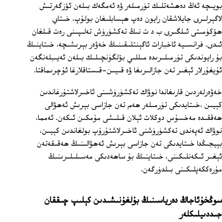
بويىچە ئەڭ دەھشەتلىك تۈرمىلەر ۋە ئەمگەك بىلەن ئۆزگەرتىش
لاگېرلىرى جايلاشقان رايون دەپ ھېسابلىغان بولۇپ، خىتاي
ھۆكۈمىتى ئىلگىرى ب د ت نىڭ تەكشۈرۈش تەلىپىنى رەت قىلغان
ئىدى. فرانسىيە ئاخبارات ئاگېنتلىقىنىڭ خەۋەر بېرىشىچە، خىتاينىڭ
بۇ رايوندىكى تۈرمىلىرىدە مىللىي بۆلگۈنچىلىك بىلەن ئەيىبلەنگەن
ئۇيغۇرلار ئېغىر تەن جازالىرىغا ۋە قىيىن-قىستاقلارغا ئۇچرىماقتا.
خەۋەرلەردىن قارىغاندا نوۋاك تەكشۈرۈشىنى ئاخىرلاشتۇرغاندىن
كېيىن ،خىتايدىكى تۈرمىلەر ھەم تەن جازاسى بېرىش ئەھۋالى
ھەققىدە مەخسۇس دوكلات ئېلان قىلىشى مۇمكىن ئىكەن. ئەمما،
نوۋاك ئەپەندى تەكشۈرۈشنى ئاخىرلاشتۇرۇپ بولغاندىن كېيىن،
بېيجىڭدا خىتايدىكى تەن جازاسى بېرىش ئەھۋالىنىڭ ھەقىقەتەن
ئېغىر ئىكەنلىكىنى، خىتاينىڭ بۇ ساھەدىكى مەسىلىلىرىنىڭ
مۇرەككەپلىكىنى بىلدۈرگەن.
سوڭخۇئاجاڭ دەرياسىنىڭ بۇلغۇنىشىدىن كېلىپ چىققان
جىددىيلىكلەر