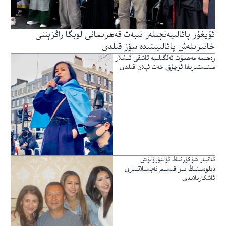
ئۇيغۇر پائالىيەتچىلەر تىبەت قەھرىمانى لوبگا راڭزېننى
خاتىرىلەش پائالىيىتىدە سۆز قىلدى
رەھىمە مەھمۇت ئەنگىلىيە تاشقى ئىشلار
مىنىستىرىغا ئوچۇق خەت ئېلان قىلدى
ئەكبەر شۈكۈرنىڭ ئۆلتۈرۈلۈش
دېلوسىنىڭ بىر قىسىم تەپسىلاتلىرى
ئاشكارىلاندى