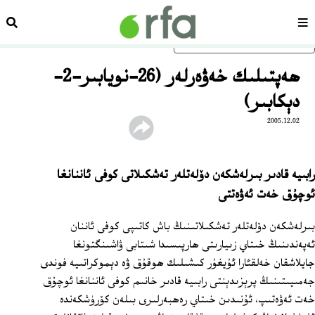
سەھىپە
ئىزد
ئاساسلىق مەزمۇنغا ئاتلاڭ
ھەپتىلىك خەۋەرلەر (26-نويابىر-2-
دېكابىر)
2005.12.02
رابىيە قادىر بىرلەشكەن دۆلەتلەر تەشكىلاتى كوفى ئاننانغا
ئوچۇق خەت ئەۋەتتى
بىرلەشكەن دۆلەتلەر تەشكىلاتىنىڭ باش كاتىپى كوفى ئاننان
ئەپەندىنىڭ خىتاي زىيارىتى ھارپىسىدا شىتابى ۋاشىنگتونغا
جايلاشقان خەلقئارا ئۇيغۇر كىشىلىك ھوقۇق ۋە دېموكراتىيە فوندى
جەمىيىتىنىڭ پرېزىدېنتى رابىيە قادىر خانىم كوفى ئاننانغا ئوچۇق
خەت ئەۋەتىپ، ئۇنىدىن خىتاي رەھبەرلىرى بىلەن كۆرۈشكەندە