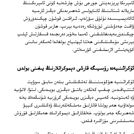
ئامېرىكا پرېزىدېنتى جورجى بۇش چارشەنبە كۈنى ئامېرىكىنىڭ
ماريلاند شىتاتىنىڭ ئانناپولىس شەھىرىدىكى دېڭىز ئارمىيە
ئاكادېمىيىسىدە نۇتۇق سۆزلەپ، ئىراقتىن قوشۇن چېكىندۈرۈش
ۋاقىت جەدۋىلىنى تۈزۈشكە رەددىيە بېرىپ، ھازىر قوشۇن
چېكىندۈرمەيدىغانلىقىنى، ئەمما مەلۇم دەرىجىدە قىسقارتىش ئېلىپ
بېرىشى مۇمكىنلىكىنى ھەتتا ئېھتىياج بولغاندا ئەسكەر سانىنى
كۆپەيتىشى لازىملىقىنى كۆرسەتتى.
ئۇكرائىنىيەدە رۇسىيىگە قارشى دېموكراتلارنىڭ يىغىنى بولدى
ئۇكرائىنىيە ھۆكۈمىتىنىڭ تەشكىللىشى بىلەن سابىق سوۋېت
ئىتتىپاقىدىن چىقىپ كەتكەن بالتىق دېڭىزى بويىدىكى، لىتۋا، لاتۋىيە
ۋە ئەستونىيە، كەسپىي دېڭىزى بويىدىكى گرۇزىيە شۇنىڭدەك يەنە
مولداۋىيە ھەم پولشا قاتارلىق مەملىكەتلەرنىڭ ۋەكىللىرى كىيېۋ
شەھىرىگە جەم بولۇپ، خەلقئارالىق دېموكراتىك ھەمكارلىق قۇرۇش
مەسىلىلىرىنى مۇزاكىرە قىلدى.