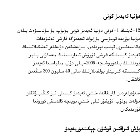
دۇنيا ئەيدىز كۈنى
12-ئاينىڭ 1-كۈنى دۇنيا ئەيدىز كۈنى بولۇپ، بۇ مۇناسىۋەت بىلەن
دۇنيا يۈزىدە ئومۇمىي يۈزلۈك ئەيدىزگە قارشى تەشۋىقات
پائالىيەتلىرى ئېلىپ بېرىلدى. بىرلەشكەن دۆلەتلەر تەشكىلاتىنىڭ
ئەيدىز كېسىلىگە قارشى تۇرۇش ئىدارىسىنىڭ مەسئۇلى پىتېر
پوىنتنىڭ بىلدۈرۈشىچە، 2005-يىلى دۇنيا مىقياسىدا ئەيدىز
كېسىلىگە گىرىپتار بولغانلارنىڭ سانى 40 مىليون 300 مىڭدىن
ئاشقان.
خەۋەرلەردىن قارىغاندا، خىتاي ئەيدىز كېسىلى تېز كېڭىيىۋاتقان
دۆلەت بولۇپ، ئۇيغۇر ئېلى خىتاي بويىچە ئالدىنقى ئورۇندا
تۇرىدىكەن.
بۇش ئىراقتىن قوشۇن چېكىندۈرمەيدۇ