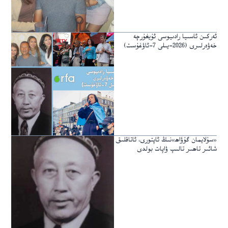
ئەركىن ئاسىيا رادىيوسى ئۇيغۇرچە
خەۋەرلىرى (2026-يىلى 7-ئاۋغۇست)
«سۇلايمان گۇۋاھ»نىڭ ئاپتورى، ئاتاقلىق
شائىر تاھىر تالىپ ۋاپات بولدى