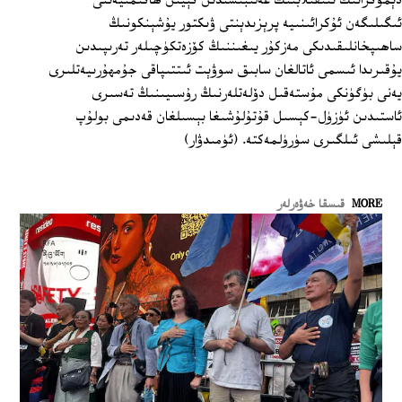
دېموكراتىك ئىنقىلابنىڭ غەلىبىسىدىن كېيىن ھاكىمىيەتنى
ئىگىلىگەن ئۇكرائىنىيە پرېزىدېنتى ۋىكتور يۇشېنكونىڭ
ساھىپخانلىقىدىكى مەزكۇر يىغىننىڭ كۆزەتكۈچىلەر تەرىپىدىن
يۇقىرىدا ئىسمى ئاتالغان سابىق سوۋېت ئىتتىپاقى جۇمھۇرىيەتلىرى
يەنى بۈگۈنكى مۇستەقىل دۆلەتلەرنىڭ رۇسىيىنىڭ تەسىرى
ئاستىدىن ئۈزۈل-كېسىل قۇتۇلۇشىغا بېسىلغان قەدىمى بولۇپ
قېلىشى ئىلگىرى سۈرۈلمەكتە. (ئۈمىدۋار)
MORE
قىسقا خەۋەرلەر