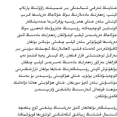
خىتاينىڭ شەرقىي شىمالىدىكى بىر خىمىيىلىك زاۋۇتنىڭ پارتلاپ
كېتىپ، زەھەرلىك ماددىلارنىڭ سوڭ خۇئاجاڭ دەرياسىغا كىرىپ
كېتىشى بىلەن خىتاي ھەم رۇسىيە پۇقرالىرىدا جىددىيلىكلەر
كۈنسايىن كۈچەيمەكتە. رۇسىيىنىڭ خاباروۋسك شەھىرى سوڭ
خۇئاجاڭ دەرياسىدىن ئېقىپ كېلىۋاتقان زەھەرلىك ماددىنىڭ ئامۇر
دەرياسىغا قۇيۇلۇشى بىلەن كېلىپ چىقىشى مۇمكىن بولغان
ئاقىۋەتلەردىن ئەندىشە قىلىپ، ئاھالىلارنىڭ ئىچىملىك سۈيىنى بىر
مەزگىل توختىتىشنى قارار قىلغان. راك كېسىلى پەيدا قىلىدۇ دەپ
قارالغان مەزكۇر زەھەرلىك ماددىنىڭ تەسىرىدىن كېلىپ چىققان
بۇلغۇنۇش ئاپىتى رۇسىيىلىكلەرنىڭ خىتايغا بولغان نارازىلىقلىرىنى
كۈچەيتىۋەتكەن بولۇپ، خىتاي ھۆكۈمىتى رۇسىيىدىن بۇ مەسىلە
مۇناسىۋىتى بىلەن ئەپۇ سورىغان. خىتاي ھۆكۈمىتى ھەتتا دۆلەتلىك
مۇھىت قوغداش ئىدارىسىنىڭ باشلىقىنى ۋەزىپىسىدىن
قالدۇرىۋەتكەن.
رۇسىيىلىكلەر بۇلغانغان ئامۇر دەرياسىنىڭ بېلىقىنى ئۈچ يىلغىچە
ئىستىمال قىلىشنىڭ زىيانلىق ئىكەنلىكىنى ئوتتۇرىغا قويۇشماقتا.