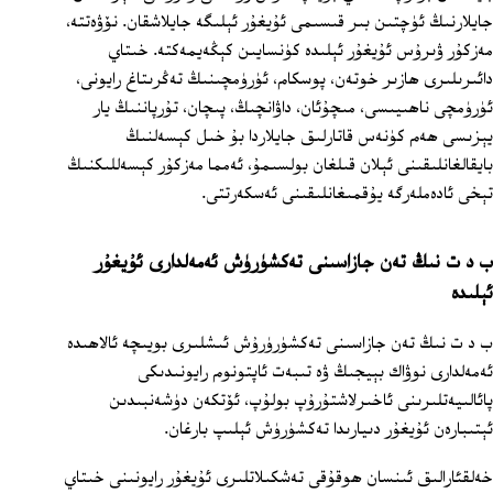
جايلارنىڭ ئۈچتىن بىر قىسىمى ئۇيغۇر ئېلىگە جايلاشقان. نۆۋەتتە،
مەزكۇر ۋىرۇس ئۇيغۇر ئېلىدە كۈنسايىن كېڭەيمەكتە. خىتاي
دائىرىلىرى ھازىر خوتەن، پوسكام، ئۈرۈمچىنىڭ تەڭرىتاغ رايونى،
ئۈرۈمچى ناھىيىسى، مىچۇئان، داۋانچىڭ، پىچان، تۇرپاننىڭ يار
يېزىسى ھەم كۈنەس قاتارلىق جايلاردا بۇ خىل كېسەلنىڭ
بايقالغانلىقىنى ئېلان قىلغان بولسىمۇ، ئەمما مەزكۇر كېسەللىكنىڭ
تېخى ئادەملەرگە يۇقمىغانلىقىنى ئەسكەرتتى.
ب د ت نىڭ تەن جازاسىنى تەكشۈرۈش ئەمەلدارى ئۇيغۇر
ئېلىدە
ب د ت نىڭ تەن جازاسىنى تەكشۈرۈرۇش ئىشلىرى بويىچە ئالاھىدە
ئەمەلدارى نوۋاك بېيجىڭ ۋە تىبەت ئاپتونوم رايونىدىكى
پائالىيەتلىرىنى ئاخىرلاشتۇرۇپ بولۇپ، ئۆتكەن دۈشەنبىدىن
ئېتىبارەن ئۇيغۇر دىيارىدا تەكشۈرۈش ئېلىپ بارغان.
خەلقئارالىق ئىنسان ھوقۇقى تەشكىلاتلىرى ئۇيغۇر رايونىنى خىتاي