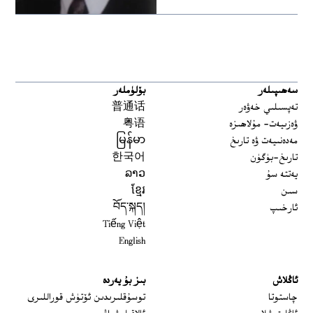
سەھىپىلەر
بۆلۈملەر
تەپسىلىي خەۋەر
普通话
ۋەزىيەت- مۇلاھىزە
粤语
مەدەنىيەت ۋە تارىخ
မြန်မာ
تارىخ-بۈگۈن
한국어
يەتتە سۇ
ລາວ
سىن
ខ្មែរ
ئارخىپ
བོད་སྐད།
Tiếng Việt
English
ئاڭلاش
بىز بۇ يەردە
 window
چاستوتا
توسۇقلىرىدىن ئۆتۈش قوراللىرى