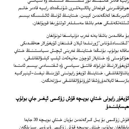
رابىيە قادىر خانىمنىڭ ئۆز مىللىتىنىڭ كىشىلىك ۋە سىياسىي
ھوقۇقلىرىنى قوغداش پائالىيەتلىرى شۇنىڭدەك رابىيە قادىر خانىم
ئامېرىكىغا كەلگەندىن كېيىن، خىتاينىڭ ئۇنىڭ ئائىلىسىگە بېسىم
ئىشلەتكەنلىكى ھەم باشقا مەسىلىلەر ئوتتۇرىغا قويۇلغان.
بۇ ماقالىدىن باشقا يەنە غەرب دۇنياسىغا تونۇلغان
"ئىقتىسادشۇناس"ژورنىلىدا ئېلان قىلىنغان ئۇيغۇرلار ھەققىدىكى
ماقالە بولۇپ، بۇنىڭدا خىتاينىڭ غەربنى ئېچىش سىياسىتىنىڭ خىتاي
ھۆكۈمىتى ۋە خىتايلار ئۈچۈن مەنپەئەت ئېلىپ كېلىۋاتقانلىقى،
ئۇيغۇرلارنىڭ تۈرلۈك قاتتىق سىياسىي ۋە ئىقتىسادىي بېسىم ئاستىدا
ياشاۋاتقانلىقى، خىتاينىڭ ئۇيغۇ رايونىنى ئۆزىنىڭ نېفىت-ئېنېرگىيە
بازىسىغا ئايلاندۇرۇشقا ئۇرۇنۇۋاتقانلىقى سۆزلەنگەن.
ئۇيغۇر رايونى خىتاي بويىچە قۇش زۇكىمى ئېغىر جاي بولۇپ
ھېسابلىنىدۇ
قۇش زۇكىمى بۇ يىل كىرگەندىن بۇيان خىتاي بويىچە 30 جايدا
بايقالغان بولۇپ، خىتاي بويىچە قۇش زۇكىمى ۋىرۇسى سېزىلگەن