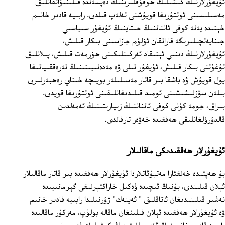
ئۇيغۇرلارنىڭ كىشىلىك ھوقۇقلىرىنىڭ دەپسەندە قىلىنىۋاتقانلىق
مەسىلىسىنى ئوتتۇرىغا قويۇشنى تەلەپ قىلدى. رابىيە قادىر خانىم
خېتىدە يەنە كوفى ئانناننىڭ خىتاينىڭ ئۇيغۇر سىياسىي
جىنايەتچىلىرىگە قاراتقان ئۆلۈم جازاسىنى بىكار قىلىش،
ئۇيغۇرلارنىڭ دىنىي ئېتىقاد ئەركىنلىكىنى ھۆرمەت قىلىش، پىلانلىق
تۇغۇتنى بىكار قىلىش، ئۇيغۇر تىلى ۋە مەدەنىيىتىنىڭ تەرەققىياتىغا
يول قويۇش ۋە باشقا بىر قاتار مەسىلىلەر بويىچە خىتاي رەھبەرلىرى
بىلەن سۆزلىشىشىنى ئۈمىد قىلىدىغانلىقىنى ئوتتۇرىغا قويدى.
بىراق، جۈمە كۈنى كوفى ئانناننىڭ زىيارىتىنىڭ ئەمەلدىن
قالدۇرۇلغانلىقى ھەققىدە خەۋەر تارقالدى.
ئۇيغۇرلار ھەققىدىكى ماقالىلار
بۇ ھەپتىدە خەلقئارا مەتبۇئاتلاردا ئۇيغۇرلار ھەققىدە بىر قاتار ماقالىلار
ئېلان قىلىندى، بۇنىڭ ئىچىدە ۋەكىل خاراكتېرلىقى گېرمانىيىدە
نەشىر قىلىنىدىغان ئاتاقلىق " ئەينەك" ژۇرنىلىدا رابىيە قادىر خانىم
ۋە ئۇيغۇرلار ھەققىدە ئېلان قىلىنغان ماقالە بولۇپ، مەزكۇر ماقالىدە