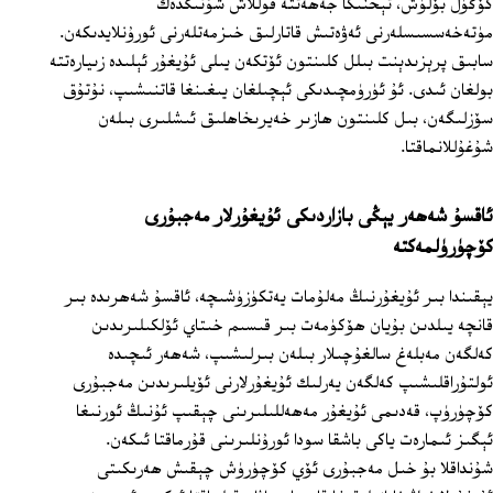
كۆڭۈل بۆلۈش، تېخنىكا جەھەتتە قوللاش شۇنىڭدەك
مۈتەخەسسىسلەرنى ئەۋەتىش قاتارلىق خىزمەتلەرنى ئورۇنلايدىكەن.
سابىق پرېزىدېنت بىلل كلىنتون ئۆتكەن يىلى ئۇيغۇر ئېلىدە زىيارەتتە
بولغان ئىدى. ئۇ ئۈرۈمچىدىكى ئېچىلغان يىغىنغا قاتنىشىپ، نۇتۇق
سۆزلىگەن، بىل كلىنتون ھازىر خەيرىخاھلىق ئىشلىرى بىلەن
شۇغۇللانماقتا.
ئاقسۇ شەھەر يېڭى بازاردىكى ئۇيغۇرلار مەجبۇرى
كۆچۈرۈلمەكتە
يېقىندا بىر ئۇيغۇرنىڭ مەلۇمات يەتكۈزۈشىچە، ئاقسۇ شەھرىدە بىر
قانچە يىلدىن بۇيان ھۆكۈمەت بىر قىسىم خىتاي ئۆلكىلىرىدىن
كەلگەن مەبلەغ سالغۇچىلار بىلەن بىرلىشىپ، شەھەر ئىچىدە
ئولتۇراقلىشىپ كەلگەن يەرلىك ئۇيغۇرلارنى ئۆيلىرىدىن مەجبۇرى
كۆچۈرۈپ، قەدىمى ئۇيغۇر مەھەللىلىرىنى چېقىپ ئۇنىڭ ئورنىغا
ئېگىز ئىمارەت ياكى باشقا سودا ئورۇنلىرىنى قۇرماقتا ئىكەن.
شۇنداقلا بۇ خىل مەجبۇرى ئۆي كۆچۈرۈش چېقىش ھەرىكىتى