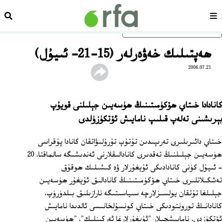
سەھىپە
ئىزد
ئاساسلىق مەزمۇنغا ئاتلاڭ
ھەپتىلىك خەۋەرلەر (15-21- ئىيۇل)
2006.07.21
كانادادا خىتاي ھۆكۈمىتىنىڭ ھۈسەيىن جېلىلنى قويۇپ
بېرىشىنى تەلەپ قىلىپ نامايىش ئۆتكۈزۈلدى
خىتاي دائىرىلىرى تەرىپىدىن تۇتۇپ تۇرۇلىۋاتقان كانادا پۇقراسى
ھۈسەيىن جېلىلنىڭ تەقدىرى كانادالىقلارنى ئەندىشىگە سالماقتا. 20
– ئىيۇل كۈنى كانادادىكى ئۇيغۇرلار ۋە كىشىلىك ھوقۇق
تەشكىلاتلىرى خىتاي ھۆكۈمىتىنىڭ كانادالىق ئۇيغۇر ھۈسەيىن
جېلىلغا تۇتقان يولسىزلارچە سىياسىتىگە نارازىلىق بىلدۈرۈپ،
كانادانىڭ تورونتودىكى خىتاي كونسۇلخانىسى ئالدىدا نامايىش
ئۆتكۈزدى. نامايىشچىلار "ئۇيغۇرلارغا ئەركىنلىك"، "ھۈسەيىن