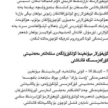
ئۇيغۇرلارنىڭ نارازىلىقىغا قارىماي داۋام قىلماقتا ئىكەن. ئىسمىنى
ئاشكارىلاشنى خالىمىغان بۇ كىشىنىڭ بىلدۈرۈشىچە، يېقىندا يەنە
ئاقسۇنىڭ ئۇيغۇرلار زىچ ئولتۇراقلاشقان رايونى بولغان يېڭى بازاردا
ھۆكۈمەت ئۇيغۇرلارنى مەجبۇرى كۆچۈرۈۋاتقان بولۇپ، ھۆكۈمەت
يەرلىك ئاممىنىڭ ئۆيلىرىنى ئەرزان باھالاپ ئېلىۋالغاندىن سىرت يەنە
ئۇلارنى، تۇرمۇش، قاتناش ئەسلىھەلىرى قولايسىز بولغان شەھەر
سىرتىدىكى كونا ئايرودروم تەرەپكە كۆچۈرمەكتە ئىكەن.
ئۇيغۇرلار ميۇنخېندا ئۆتكۈزۈلگەن مىللەتلەر مەدەنىيىتى
كۆرگەزمىسىگە قاتناشتى
7 - ئاينىڭ 16 - كۈنى يەكشەنبە، گېرمانىيىنىڭ ميۇنخېن
شەھىرىدىكى "ۋەست پارك" دېگەن چوڭ ساياھەت باغچىسىدا
مىللەتلەر مەدەنىيىتى كۆرگەزمىسى ئۆتكۈزۈلدى. بۇ پائالىيەتنى
ميۇنخېندىكى چەت`ئەللىكلەر مەجلىسى ئىدارىسى ئورۇنلاشتۇرغان.
ميۇنخېن شەھىرىدە ئولتۇرۇشلۇق ئۇيغۇرلارمۇ ئۆزلىرىنىڭ مىللىي
مەدەنىيىتىنى نامايەن قىلىش ئۈچۈن بۇ پائالىيەتكە قاتناشتى.