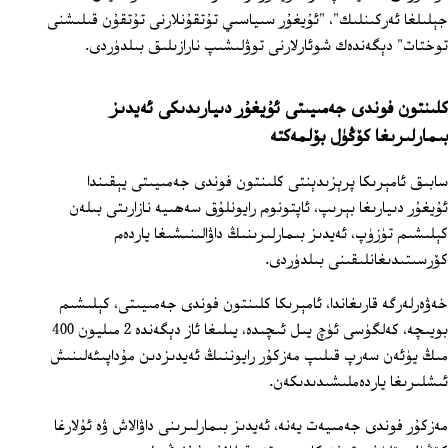
جېلىلغا ئەركىنلىك"، "ئۇيغۇر سىياسىي تۇتقۇنلارنى تۇتقۇن قىلىشنى
توختات" دېگەندەك شوئارلارنى توۋلىشىپ نارازىلىق بىلدۈردى.
كلىنتون فوندى جەمىيىتى ئۇيغۇر دىيارىدىكى ئەيدىز
بىمارلىرىغا كۆڭۈل بۆلمەكتە
سابىق ئامېرىكا پرېزىدېنتى كلىنتون فوندى جەمىيىتى يېقىندا
ئۇيغۇر دىيارىغا بېرىپ، ئاپتونوم رايونلۇق سەھىيە نازارىتى بىلەن
كېلىشىم تۈزۈپ، ئەيدىز بىمارلىرىنىڭ داۋالىنىشىغا ياردەم
كۆرسىتىدىغانلىقىنى بىلدۈردى.
خەۋەرلەرگە قارىغاندا، ئامېرىكا كلىنتون فوندى جەمىيىتى، كېلىشىم
بويىچە، كەلگۈسى ئۈچ يىل ئىچىدە، يىلىغا ئاز دېگەندە 2 مىليون 400
مىڭ يۈئەن سەرپ قىلىپ مەزكۇر رايوننىڭ ئەيدىزدىن مۇداپىئەلىنىش
ئىشلىرىغا ياردەملىشىدىدىكەن.
مەزكۇر فوندى جەمىيەت يەنە، ئەيدىز بىمارلىرىنى داۋالاش ۋە ئۇلارغا