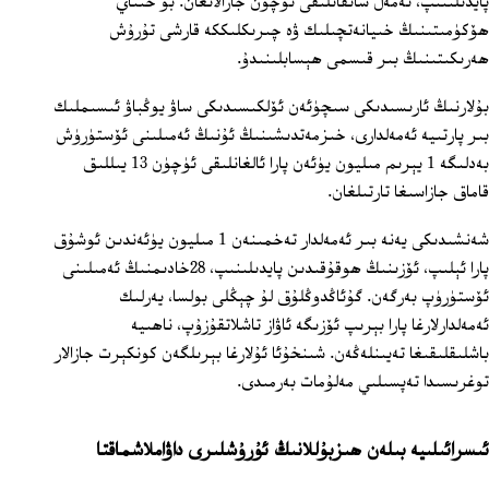
پايدىلىنىپ، ئەمەل ساتقانلىقى ئۈچۈن جازالانغان. بۇ خىتاي
ھۆكۈمىتىنىڭ خىيانەتچىلىك ۋە چىرىكلىككە قارشى تۇرۇش
ھەرىكىتىنىڭ بىر قىسمى ھېسابلىنىدۇ.
بۇلارنىڭ ئارىسىدىكى سىچۈئەن ئۆلكىسىدىكى ساۋ يوڭباۋ ئىسىملىك
بىر پارتىيە ئەمەلدارى، خىزمەتدىشىنىڭ ئۇنىڭ ئەمىلىنى ئۆستۈرۈش
بەدلىگە 1 يېرىم مىليون يۈئەن پارا ئالغانلىقى ئۈچۈن 13 يىللىق
قاماق جازاسىغا تارتىلغان.
شەنشىدىكى يەنە بىر ئەمەلدار تەخمىنەن 1 مىليون يۈئەندىن ئوشۇق
پارا ئېلىپ، ئۆزىنىڭ ھوقۇقىدىن پايدىلىنىپ، 28خادىمنىڭ ئەمىلىنى
ئۆستۈرۈپ بەرگەن. گۇئاڭدوڭلۇق لۇ چېڭلى بولسا، يەرلىك
ئەمەلدارلارغا پارا بېرىپ ئۆزىگە ئاۋاز تاشلاتقۇزۇپ، ناھىيە
باشلىقلىقىغا تەيىنلەڭەن. شىنخۇئا ئۇلارغا بېرىلگەن كونكېرت جازالار
توغرىسىدا تەپسىلىي مەلۇمات بەرمىدى.
ئىسرائىلىيە بىلەن ھىزبۇللانىڭ ئۇرۇشلىرى داۋاملاشماقتا