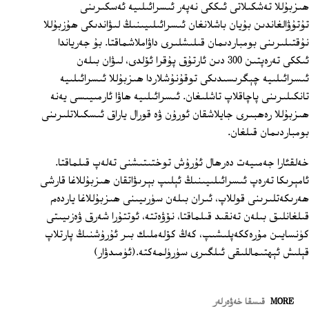
ھىزبۇللا تەشكىلاتى ئىككى نەپەر ئىسرائىلىيە ئەسكىرىنى
تۇتۇۋالغاندىن بۇيان باشلانغان ئىسرائىلىيىنىڭ لىۋاندىكى ھۇزبۇللا
نۇقتىلىرىنى بومباردىمان قىلىشلىرى داۋاملاشماقتا. بۇ جەرياندا
ئىككى تەرەپتىن 300 دىن ئارتۇق پۇقرا ئۆلدى، لىۋان بىلەن
ئىسرائىلىيە چېگرىسىدىكى توقۇنۇشلاردا ھىزبۇللا ئىسرائىلىيە
تانكىلىرىنى پاچاقلاپ تاشلىغان. ئىسرائىلىيە ھاۋا ئارمىيىسى يەنە
ھىزبۇللا رەھبىرى جايلاشقان ئورۇن ۋە قورال ياراق ئىسكىلاتلىرىنى
بومباردىمان قىلغان.
خەلقئارا جەمىيەت دەرھال ئۇرۇش توختىتىشنى تەلەپ قىلماقتا.
ئامېرىكا تەرەپ ئىسرائىلىيىنىڭ ئېلىپ بېرىۋاتقان ھىزبۇللاغا قارشى
ھەرىكەتلىرىنى قوللاپ، ئىران بىلەن سۈرىيىنى ھىزبۇللاغا ياردەم
قىلغانلىق بىلەن تەنقىد قىلماقتا، نۆۋەتتە، ئوتتۇرا شەرق ۋەزىيىتى
كۈنسايىن مۇرەككەپلىشىپ، كەڭ كۆلەملىك بىر ئۇرۇشنىڭ پارتلاپ
قېلىش ئېھتىماللىقى ئىلگىرى سۈرۈلمەكتە.(ئۈمىدۋار)
MORE
قىسقا خەۋەرلەر