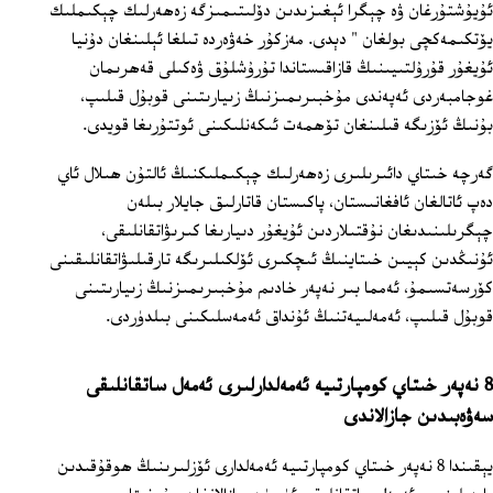
ئۇيۇشتۇرغان ۋە چېگرا ئېغىزىدىن دۆلىتىمىزگە زەھەرلىك چېكىملىك
يۆتكىمەكچى بولغان " دېدى. مەزكۇر خەۋەردە تىلغا ئېلىنغان دۇنيا
ئۇيغۇر قۇرۇلتىيىنىڭ قازاقىستاندا تۇرۇشلۇق ۋەكىلى قەھرىمان
غوجامبەردى ئەپەندى مۇخبىرىمىزنىڭ زىيارىتىنى قوبۇل قىلىپ،
بۇنىڭ ئۆزىگە قىلىنغان تۆھمەت ئىكەنلىكىنى ئوتتۇرىغا قويدى.
گەرچە خىتاي دائىرىلىرى زەھەرلىك چېكىملىكنىڭ ئالتۇن ھىلال ئاي
دەپ ئاتالغان ئافغانىستان، پاكىستان قاتارلىق جايلار بىلەن
چېگرىلىنىدىغان نۇقتىلاردىن ئۇيغۇر دىيارىغا كىرىۋاتقانلىقى،
ئۇنىڭدىن كېيىن خىتاينىڭ ئىچكىرى ئۆلكىلىرىگە تارقىلىۋاتقانلىقىنى
كۆرسەتسىمۇ، ئەمما بىر نەپەر خادىم مۇخبىرىمىزنىڭ زىيارىتىنى
قوبۇل قىلىپ، ئەمەلىيەتنىڭ ئۇنداق ئەمەسلىكىنى بىلدۈردى.
8 نەپەر خىتاي كومپارتىيە ئەمەلدارلىرى ئەمەل ساتقانلىقى
سەۋەبىدىن جازالاندى
يېقىندا 8 نەپەر خىتاي كومپارتىيە ئەمەلدارى ئۆزلىرىنىڭ ھوقۇقىدىن