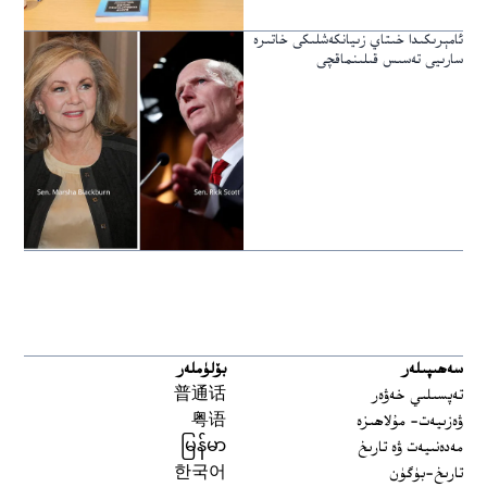
ئامېرىكىدا خىتاي زىيانكەشلىكى خاتىرە
سارىيى تەسىس قىلىنماقچى
سەھىپىلەر
بۆلۈملەر
تەپسىلىي خەۋەر
普通话
ۋەزىيەت- مۇلاھىزە
粤语
مەدەنىيەت ۋە تارىخ
မြန်မာ
تارىخ-بۈگۈن
한국어