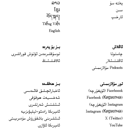
يەتتە سۇ
ລາວ
سىن
ខ្មែរ
ئارخىپ
བོད་སྐད།
Tiếng Việt
English
ئاڭلاش
بىز بۇ يەردە
 window
چاستوتا
توسۇقلىرىدىن ئۆتۈش قوراللىرى
ئاڭلىتىشلار
ئالاقىلىشىڭ
Podcasts مۇلازىمىتى
تور مۇلازىمىتى
بىز ھەققىدە
Opens in new window
Faceboook (ئۇيغۇرچە)
ئاخباراتچىلىق قائىدىسى
Opens in new window
Facebook (Кирилчә)
شەخسىيەت ھوقۇقى
Opens in new window
Instagram (ئۇيغۇرچە)
ئىشلىتىش شەرتلىرى
Opens in new window
Instagram (Кирилчә)
ئامېرىكا رادىئو-تېلېۋىزىيە
window
Opens in new window
X (Twitter)
ئىشلىرىنى باشقۇرۇش مۇدىرىيىتى
Opens in new window
Opens in new window
YouTube
ئامېرىكا ئاۋازى