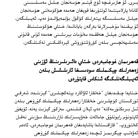
بىرى. ئۇ ھازىرغىچە ئۈچ قېتىم ھۈسەنجان جىلىل مەسىلىسىنى
كانادا پارلامېنتىدا ئوتتۇرىغا قويغان ھەمدە ھۆكۈمەتنى ھۈسەنجان
جېلىل مەسىلىسىگە يېتەرلىك كۆڭۈل بۆلمەيۋاتىدۇ دەپ، ئەيىبلىگەن.
ئۇ يېقىندا مۇخبىرلارغا بەرگەن باياناتىدا، خىتاي ھۆكۈمىتىنىڭ
ھۈسەنجان جېلىل ھەققىدە مەلۇمات بېرىشىنى ھەمدە ئۇنى قانۇنى
مەسلىھەتچىسى بىلەن كۆرۆشتۈرۈشى كېرەكلىكىنى تەكىتلىگەن.
قەھرىمان غوجامبەردى خىتاي دائىرىلىرىنىڭ ئۆزىنى
زەھەرلىك چېكىملىك سودىسىغا ئارىلىشىش بىلەن
ئەيىبلىگەنلىكىگە ئىنكاس قايتۇردى
خىتايدا چىقىدىغان "خەلقارا ئاۋاڭارد يېتەكچىلىرى" گېزىتىدە، شەرقىي
تۈركىستان كۈچلىرىنى خەلقئارا زەھەرلىك چېكىملىك گۇرۇھى بىلەن
تىل بىرىكتۈرمەكتە" دەپ ئېلان قىلىندى. مەزكۇر گېزىت يەنە، ئۇيغۇر
ئاپتونۇم رايونلۇق جامائەت خەۋپسىزلىك نازارىتىنىڭ سۆزىنى نەقىل
كەلتۈرۈپ، " قازاقىستاندا ياشايدىغان قەھرىمان غوجامبەردى، ئادەم
ئەۋەتىپ چېگرىمىز ئىچىدە زەھەرلىك چېكىملىك گۇرۇھى