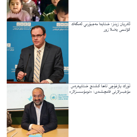
ئادريان زېنز: خىتايدا مەجبۇرىي ئەمگەك
كۆلىمى يەنىلا زور
تۈرك يازغۇچى تاھا كىلىنچ خىتايپەرەس
مۇخبىرلارنى قامچىلىدى: «نومۇسسىزلار»