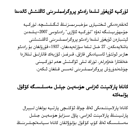
تۈركىيە ئۇيغۇر تىلىدا رادىئو پروگرامملىرىنى ئاڭلىتىش ئالدىدا
ئەنقەرەدىكى ئىختىيارى مۇخبىرىمىزنىڭ ئىگىلىشىچە، تۈركىيە
جۇمھۇرىيىتىگە تەۋە "تۈركىيە ئاۋازى" رادىئوسى 2007-يىلىدىن
ئېتىبارەن ئۇيغۇر تىلىدا رادىئو پروگراممىلىرىنى ئاڭلىتىشنى
باشلايدىكەن. 27 خىل تىلدا سۆزلەيدىغان، 1937-قۇرۇلغان بۇ رادىئو
ھازىر ئوتتۇرا ئاسىيادىكى قازاق، قىرغىز، ئۆزبەك قاتارلىق تىللاردا
خەلقئارا خەۋەرلەر، تۈرك تىلى ئۆگىتىش ھەم تۈركىيىنى
چۈشەندۈرۈش پروگراممىلىرىنى تەسىس قىلغان ئىكەن.
كانادا پارلامېنت ئەزاسى ھۈسەيىن جېلىل مەسىلىسىگە كۆڭۈل
بۆلمەكتە
كانادا پارلامېنتىدىكى ئەڭ چوڭ ئۆكتىچى پارتىيە بولغان لىبېرال
پارتىيىنىڭ پارلامېنت ئەزاسى، پاۋل سىزابۇ ھۈسەيىن جىلىل
مەسىلىسىگە ئەڭ كۆپ كۆڭۈل بۆلۈۋاتقان كانادا سىياسەتچىلىرىنىڭ