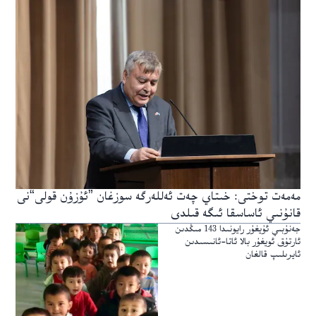
مەمەت توختى: خىتاي چەت ئەللەرگە سوزغان ”ئۇزۇن قولى“نى
قانۇنىي ئاساسقا ئىگە قىلدى
جەنۇبىي ئۇيغۇر رايونىدا 143 مىڭدىن
ئارتۇق ئويغۇر بالا ئاتا-ئانىسىدىن
ئايرىلىپ قالغان