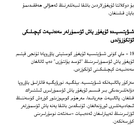
بۇ دوكلاتتا ئۇيغۇرلاردىن باشقا تىبەتلەرنىڭ ئەھۋالى ھەققىدىمۇ
بايان قىلىنغان.
شىۋېتسىيىدە ئۇيغۇر ياش ئۆسمۈرلەر مەدەنىيەت كېچىلىكى
ئۆتكۈزۈلدى
19 - ماي كۈنى شىۋېتسىيە ئۇيغۇر كومىتېتى ياۋروپادا تۇنجى قېتىم
ئۇيغۇر ياش ئۆسمۈرلىرىنىڭ "ئۈمىد يۇلتۇزى" دەپ ئاتالغان
مەدەنىيەت كېچىلىكىنى ئۆتكۈزدى.
مەزكۇر پائالىيەتكە شىۋېتسىيە، بېلگىيە، نورۋېگىيە قاتارلىق ياۋروپا
دۆلەتلىرىدىكى بىر قىسىم ئۇيغۇر ياش ئۆسمۈرلىرى ئىشتىراك
قىلغان. پائالىيەت جەريانىدا، مەرھۇم كومپوزىتور كۈرەش كۈسەننىڭ
ئىجادىيەتلىرى ئورۇندالغان. ئۇنىڭدىن باشقا يەنە ياش ئۆسمۈرلەر
ئۆزلىرىنىڭ تەييارلىغان ئەدەبىيات -سەنئەت نومۇرلىرىنى
كۆرسەتكەن.