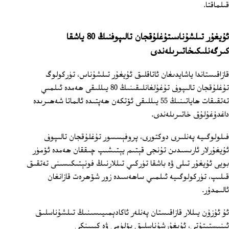
قىلماقتا.
ئۇيغۇر تىلشۇناسىتۇغلۇقجان تالىپوفنىڭ 80 ياشقا
كىرگەنلىكىخاتىرىلەندى
قازاقىستاندا ياشايدىغان ئاتاقلىق ئۇيغۇر تىلشۇناس، تۈركولوگ
تۇغلۇقجان تالىپوف تۇغۇلغانلىقىنىڭ 80 يىللىقى ھەمدە ئىلمىي
تەتقىقات ھاياتىنىڭ 55 يىللىقى ئۆتكەن ھەپتىدە ئالماتا شەھىرىدە
داغدۇغۇلۇق خاتىرىلەندى.
فىلولوگىيە پەنلىرى دوكتورى، پروفېسسور تۇغلۇقجان تالىپوف
ئۇيغۇرلار ئارىسىدىن تۇنجى قېتىم يېتىشىپ چىققان ھەمدە ئۆمۈر
بويى ئۇيغۇر تىلى ۋە باشقا تۈركىي تىللارنىڭ فونېتىكىسىنى تەتقىق
قىلىپ، تۈركولوگىيە ئىلمىي ساھەسىدە زور شۆھرەت قازانغان
ئالىمدۇر.
ئۇ ئۇزۇن يىللار قازاقىستان پەنلەر ئاكادېمىيىسىنىڭ تىلشۇناسلىق
ئىنىستىتۇتى، ئۇيغۇرشۇناسلىق بۆلۈمى ۋە كېيىنكى