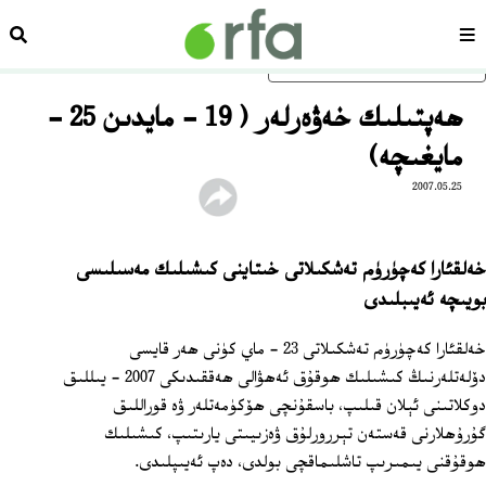
سەھىپە
ئىزد
ئاساسلىق مەزمۇنغا ئاتلاڭ
ھەپتىلىك خەۋەرلەر ( 19 - مايدىن 25 -
مايغىچە)
2007.05.25
خەلقئارا كەچۈرۈم تەشكىلاتى خىتاينى كىشىلىك مەسىلىسى
بويىچە ئەيىبلىدى
خەلقئارا كەچۈرۈم تەشكىلاتى 23 - ماي كۈنى ھەر قايسى
دۆلەتلەرنىڭ كىشىلىك ھوقۇق ئەھۋالى ھەققىدىكى 2007 - يىللىق
دوكلاتىنى ئېلان قىلىپ، باسقۇنچى ھۆكۈمەتلەر ۋە قوراللىق
گۇرۇھلارنى قەستەن تېررورلۇق ۋەزىيىتى يارىتىپ، كىشىلىك
ھوقۇقنى يىمىرىپ تاشلىماقچى بولدى، دەپ ئەيىپلىدى.