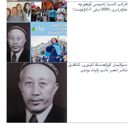
ئەركىن ئاسىيا رادىيوسى ئۇيغۇرچە
خەۋەرلىرى (2026-يىلى 7-ئاۋغۇست)
«سۇلايمان گۇۋاھ»نىڭ ئاپتورى، ئاتاقلىق
شائىر تاھىر تالىپ ۋاپات بولدى