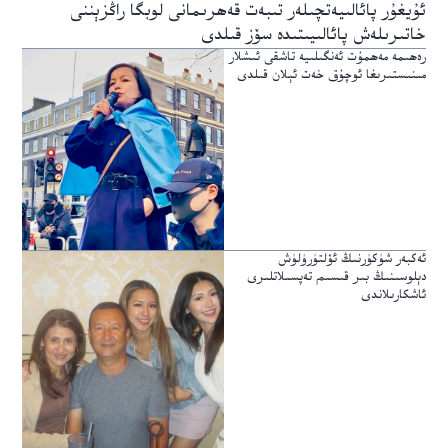
ئۇيغۇر پائالىيەتچىلەر تىبەت قەھرىمانى لوبگا راڭزېننى
خاتىرىلەش پائالىيىتىدە سۆز قىلدى
رەھىمە مەھمۇت ئەنگىلىيە تاشقى ئىشلار
مىنىستىرىغا ئوچۇق خەت ئېلان قىلدى
ئەكبەر شۈكۈرنىڭ ئۆلتۈرۈلۈش
دېلوسىنىڭ بىر قىسىم تەپسىلاتلىرى
ئاشكارىلاندى