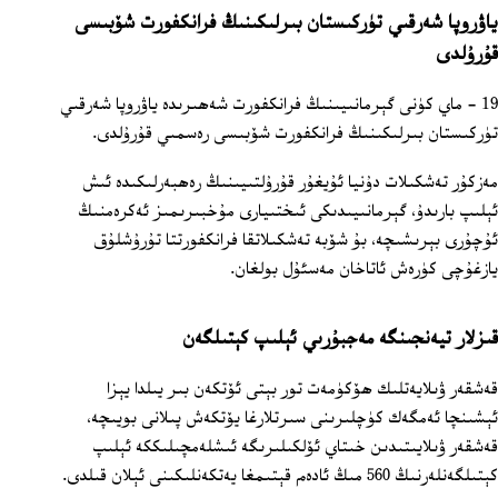
ياۋروپا شەرقىي تۈركىستان بىرلىكىنىڭ فرانكفورت شۆبىسى
قۇرۇلدى
19 - ماي كۈنى گېرمانىيىنىڭ فرانكفورت شەھىرىدە ياۋروپا شەرقىي
تۈركىستان بىرلىكىنىڭ فرانكفورت شۆبىسى رەسمىي قۇرۇلدى.
مەزكۇر تەشكىلات دۇنيا ئۇيغۇر قۇرۇلتىيىنىڭ رەھبەرلىكىدە ئىش
ئېلىپ بارىدۇ، گېرمانىيىدىكى ئىختىيارى مۇخبىرىمىز ئەكرەمنىڭ
ئۇچۇرى بېرىشىچە، بۇ شۆبە تەشكىلاتقا فرانكفورتتا تۇرۇشلۇق
يازغۇچى كۈرەش ئاتاخان مەسئۇل بولغان.
قىزلار تيەنجىنگە مەجبۇرىي ئېلىپ كېتىلگەن
قەشقەر ۋىلايەتلىك ھۆكۈمەت تور بېتى ئۆتكەن بىر يىلدا يېزا
ئېشىنچا ئەمگەك كۈچلىرىنى سىرتلارغا يۆتكەش پىلانى بويىچە،
قەشقەر ۋىلايىتىدىن خىتاي ئۆلكىلىرىگە ئىشلەمچىلىككە ئېلىپ
كېتىلگەنلەرنىڭ 560 مىڭ ئادەم قېتىمغا يەتكەنلىكىنى ئېلان قىلدى.