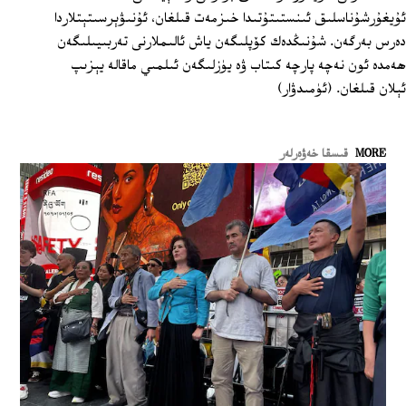
ئۇيغۇرشۇناسلىق ئىنستىتۇتىدا خىزمەت قىلغان، ئۇنىۋېرسىتېتلاردا
دەرس بەرگەن. شۇنىڭدەك كۆپلىگەن ياش ئالىملارنى تەربىيىلىگەن
ھەمدە ئون نەچە پارچە كىتاب ۋە يۈزلىگەن ئىلمىي ماقالە يېزىپ
ئېلان قىلغان. (ئۈمىدۋار)
MORE
قىسقا خەۋەرلەر