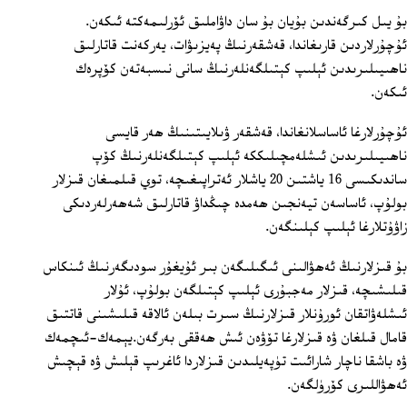
بۇ يىل كىرگەندىن بۇيان بۇ سان داۋاملىق ئۆرلىمەكتە ئىكەن.
ئۇچۇرلاردىن قارىغاندا، قەشقەرنىڭ پەيزىۋات، يەركەنت قاتارلىق
ناھىيىلىرىدىن ئېلىپ كېتىلگەنلەرنىڭ سانى نىسبەتەن كۆپرەك
ئىكەن.
ئۇچۇرلارغا ئاساسلانغاندا، قەشقەر ۋىلايىتىنىڭ ھەر قايسى
ناھىيىلىرىدىن ئىشلەمچىلىككە ئېلىپ كېتىلگەنلەرنىڭ كۆپ
ساندىكىسى 16 ياشتىن 20 ياشلار ئەتراپىغىچە، توي قىلمىغان قىزلار
بولۇپ، ئاساسەن تيەنجىن ھەمدە چىڭداۋ قاتارلىق شەھەرلەردىكى
زاۋۇتلارغا ئېلىپ كېلىنگەن.
بۇ قىزلارنىڭ ئەھۋالىنى ئىگىلىگەن بىر ئۇيغۇر سودىگەرنىڭ ئىنكاس
قىلىشىچە، قىزلار مەجبۇرى ئېلىپ كېتىلگەن بولۇپ، ئۇلار
ئىشلەۋاتقان ئورۇنلار قىزلارنىڭ سىرت بىلەن ئالاقە قىلىشىنى قاتتىق
قامال قىلغان ۋە قىزلارغا تۆۋەن ئىش ھەققى بەرگەن.يېمەك-ئىچمەك
ۋە باشقا ناچار شارائىت تۈپەيلىدىن قىزلاردا ئاغرىپ قېلىش ۋە قېچىش
ئەھۋاللىرى كۆرۈلگەن.