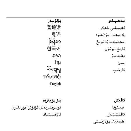
سەھىپىلەر
بۆلۈملەر
تەپسىلىي خەۋەر
普通话
ۋەزىيەت- مۇلاھىزە
粤语
مەدەنىيەت ۋە تارىخ
မြန်မာ
تارىخ-بۈگۈن
한국어
يەتتە سۇ
ລາວ
سىن
ខ្មែរ
ئارخىپ
བོད་སྐད།
Tiếng Việt
English
ئاڭلاش
بىز بۇ يەردە
 window
چاستوتا
توسۇقلىرىدىن ئۆتۈش قوراللىرى
ئاڭلىتىشلار
ئالاقىلىشىڭ
Podcasts مۇلازىمىتى