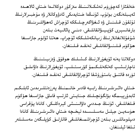
خەلقئارا كەچۈرۈم تەشكىلاتىنىڭ مەزكۇر دوكلاتىدا خىتاي ئالاھىدە
ئەيىبلەنگەن بولۇپ، ئۇنىڭدا خىتايدىكى ئادۋوكاتلار ۋە مۇخبىرلارنىڭ
تۇتقۇن قىلىنىش ۋە ئىغۋاگەرچىلىككە ئۇچراش ئەھۋاللىرىنىڭ
بارغانسېرى كۆپىيىۋاتقانلىقى، دىنىي پائالىيەت بىلەن
شۇغۇللانغانلارنىڭ زىيانكەشلىككە ئۇچراپ، ھەتتا ئۆلۈم جازاسىغا
ھۆكۈم قىلىنىۋاتقانلىقى تەنقىد قىلىنغان.
دوكلاتتا يەنە ئۇيغۇرلارنىڭ كىشىلىك ھوقۇق ۋەزىيىتىنىڭ
ناچارلىشىپ كەتكەنلىكىمۇ كۆرسىتىلىپ، ئۇيغۇرلارنىڭ داۋاملىق
تۈردە قاتتىق باستۇرۇشقا ئۇچراۋاتقانلىقى تەنقىد قىلىنغان.
خىتاي دائىرىلىرىنىڭ رابىيە قادىر خانىمنىڭ پەرزەنتلىرىدىن ئابلىكىم
ئابدۇرېيىمگە بۆلگۈنچىلىك جىنايىتى ئارتىپ قاماق جازاسىغا ھۆكۈم
قىلغانلىقى، ئۇنىڭ جىددىي داۋالىنىشى كېرەكلىكى، كانادا پۇقراسى
ھۈسەيىن جېلىل مەسىلىسىدە تېخىچە خىتاي دائىرىلىرىنىڭ كانادا
دىپلوماتلىرى بىلەن ئۇچراشمىغانلىقى قاتارلىق كۆپلىگەن مەسىلىلەر
تىلغا ئېلىنغان.