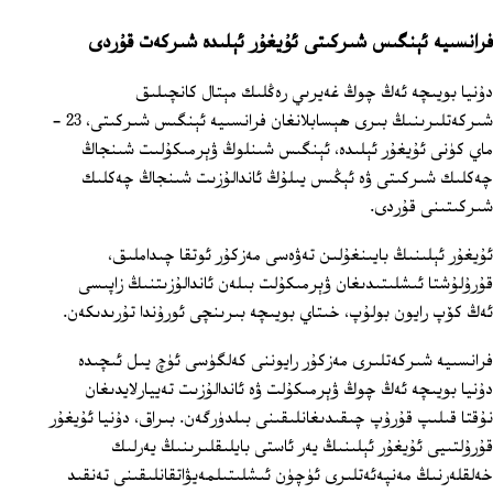
فرانسىيە ئېنگىس شىركىتى ئۇيغۇر ئېلىدە شىركەت قۇردى
دۇنيا بويىچە ئەڭ چوڭ غەيرىي رەڭلىك مېتال كانچىلىق
شىركەتلىرىنىڭ بىرى ھېسابلانغان فرانسىيە ئېنگىس شىركىتى، 23 ‏-
ماي كۈنى ئۇيغۇر ئېلىدە، ئېنگىس شىنلوڭ ۋېرمىكۇلىت شىنجاڭ
چەكلىك شىركىتى ۋە ئېڭىس يىلۇڭ ئاندالۇزىت شىنجاڭ چەكلىك
شىركىتىنى قۇردى.
ئۇيغۇر ئېلىنىڭ بايىنغۇلىن تەۋەسى مەزكۇر ئوتقا چىداملىق،
قۇرۇلۇشتا ئىشلىتىدىغان ۋېرمىكۇلت بىلەن ئاندالۇزىتنىڭ زاپىسى
ئەڭ كۆپ رايون بولۇپ، خىتاي بويىچە بىرىنچى ئورۇندا تۇرىدىكەن.
فرانسىيە شىركەتلىرى مەزكۇر رايوننى كەلگۈسى ئۈچ يىل ئىچىدە
دۇنيا بويىچە ئەڭ چوڭ ۋېرمىكۇلت ۋە ئاندالۇزىت تەييارلايدىغان
نۇقتا قىلىپ قۇرۇپ چىقىدىغانلىقىنى بىلدۈرگەن. بىراق، دۇنيا ئۇيغۇر
قۇرۇلتىيى ئۇيغۇر ئېلىنىڭ يەر ئاستى بايلىقلىرىنىڭ يەرلىك
خەلقلەرنىڭ مەنپەئەتلىرى ئۈچۈن ئىشلىتىلمەيۋاتقانلىقىنى تەنقىد