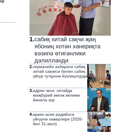
ир
1
.
сабиқ хитай сақчи җаң
ябониң хотән ханериқта
вәзипә өтигәнлики
дәлилләнди
2
.
германийә ахбарати сабиқ
хитай сақчиси билән сабиқ
уйғур тутқунни йүзләштүрди
3
.
адрян зенз: хитайда
мәҗбурий әмгәк көлими
йәнила зор
4
.
әркин асия радийоси
уйғурчә хәвәрлири (2026-
йил 31-июл)