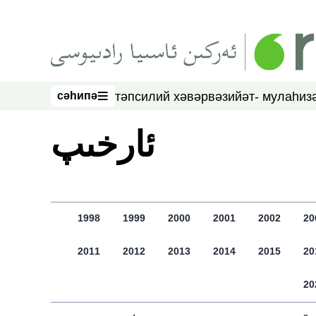
асаслиқ мәзмунға атлаң
сәһипә
тәпсилий хәвәр
вәзийәт- мулаһиз
сәһипә
ﺋﺎﺭﺧﯩﭗ
1998
1999
2000
2001
2002
20
2011
2012
2013
2014
2015
20
20