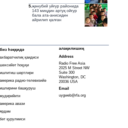
5
.
җәнубий уйғур районида
143 миңдин артуқ ойғур
бала ата-анисидин
айрилип қалған
алақилишиң
биз һәққидә
 window
Address
ахбаратчилиқ қаидиси
window
Radio Free Asia
шәхсийәт һоқуқи
2025 M Street NW
window
Suite 300
ишлитиш шәртлири
Washington, DC
window
америка радио-телевизийә
20036 USA
ишлирини башқуруш
Email
Opens in new window
uygweb@rfa.org
мудирийити
Opens in new window
америка авази
ярдәм
бәт қурулмиси