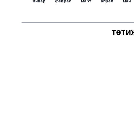
январ
феврал
март
апрел
май
тәти