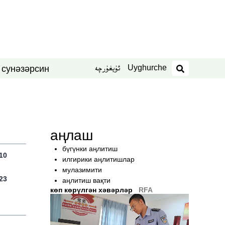
Uyghurche
ئۇيغۇرچە
син
нәзәр
 су
издәш
аңлаш
бүгүнки аңлитиш
10
илгирики аңлитишлар
мулазимити
23
аңлитиш вақти
көп көрүлгән хәвәрләр
RFA