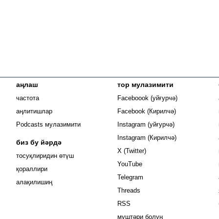
аңлаш
тор мулазимити
Opens in new
частота
Faceboook (уйғурчә)
Opens in new 
аңлитишлар
Facebook (Кирилчә)
Opens in new 
Podcasts мулазимити
Instagram (уйғурчә)
Opens in new 
Instagram (Кирилчә)
биз бу йәрдә
Opens in new window
X (Twitter)
тосуқлиридин өтүш
Opens in new window
YouTube
Opens in new window
қораллири
Opens in new window
Telegram
алақилишиң
Opens in new window
Threads
RSS
муштәри болуң