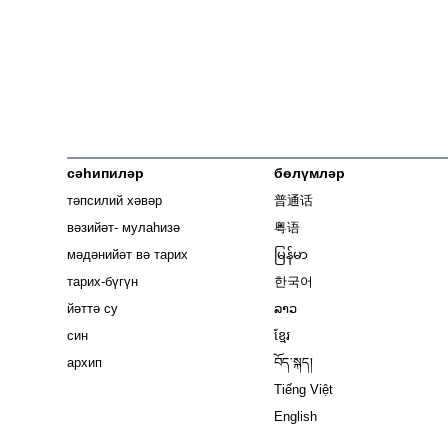
сәһипиләр
бөлүмләр
тәпсилий хәвәр
普通话
вәзийәт- мулаһизә
粤语
мәдәнийәт вә тарих
မြန်မာ
тарих-бүгүн
한국어
йәттә су
ລາວ
син
ខ្មែរ
архип
བོད་སྐད།
Tiếng Việt
English