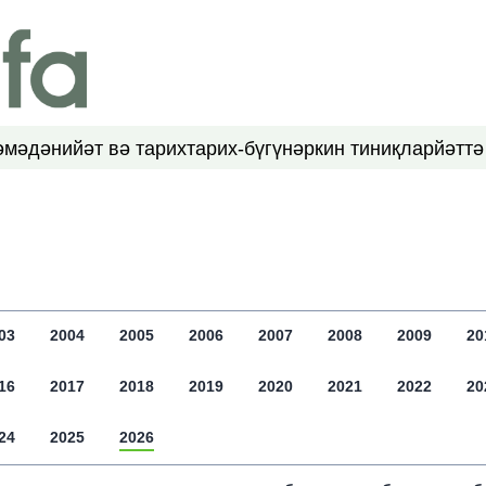
ә
мәдәнийәт вә тарих
тарих-бүгүн
әркин тиниқлар
йәттә
03
2004
2005
2006
2007
2008
2009
20
16
2017
2018
2019
2020
2021
2022
20
24
2025
2026