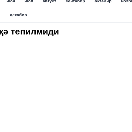
июн
июл
авғуст
сентәбир
өктәбир
нояб
декабир
җә тепилмиди