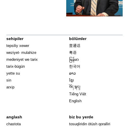
sehipiler
bölümler
tepsiliy xewer
普通话
weziyet- mulahize
粤语
medeniyet we tarix
မြန်မာ
tarix-bügün
한국어
yette su
ລາວ
sin
ខ្មែរ
arxip
བོད་སྐད།
Tiếng Việt
English
anglash
biz bu yerde
Opens in 
chastota
tosuqliridin ötüsh qoralliri