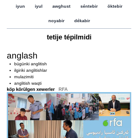
iyun
iyul
awghust
séntebir
öktebir
noyabir
dékabir
tetije tépilmidi
anglash
bügünki anglitish
ilgiriki anglitishlar
mulazimiti
anglitish waqti
köp körülgen xewerler
RFA