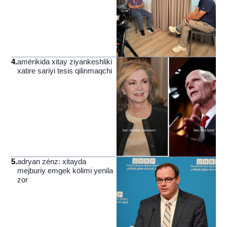
4
.
amérikida xitay ziyankeshliki
xatire sariyi tesis qilinmaqchi
5
.
adryan zénz: xitayda
mejburiy emgek kölimi yenila
zor