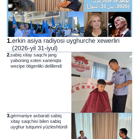
1
.
erkin asiya radiyosi uyghurche xewerliri
(2026-yil 31-iyul)
2
.
sabiq xitay saqchi jang
yaboning xoten xanériqta
wezipe ötigenliki delillendi
3
.
gérmaniye axbarati sabiq
xitay saqchisi bilen sabiq
uyghur tutqunni yüzleshtürdi