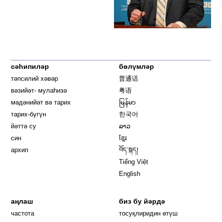
сәһипиләр
бөлүмләр
тәпсилий хәвәр
普通话
вәзийәт- мулаһизә
粤语
мәдәнийәт вә тарих
မြန်မာ
тарих-бүгүн
한국어
йәттә су
ລາວ
син
ខ្មែរ
архип
བོད་སྐད།
Tiếng Việt
English
аңлаш
биз бу йәрдә
частота
тосуқлиридин өтүш