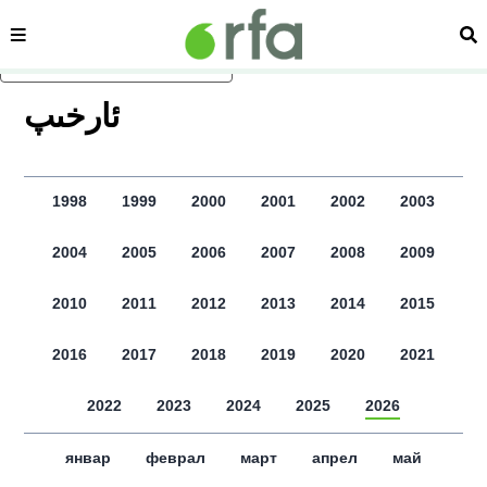
сәһипә
из
асаслиқ мәзмунға атлаң
ﺋﺎﺭﺧﯩﭗ
1998
1999
2000
2001
2002
2003
2004
2005
2006
2007
2008
2009
2010
2011
2012
2013
2014
2015
2016
2017
2018
2019
2020
2021
2022
2023
2024
2025
2026
январ
феврал
март
апрел
май