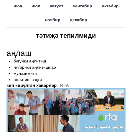
июн
июл
авғуст
сентәбир
өктәбир
ноябир
декабир
тәтиҗә тепилмиди
аңлаш
бүгүнки аңлитиш
илгирики аңлитишлар
мулазимити
аңлитиш вақти
көп көрүлгән хәвәрләр
RFA