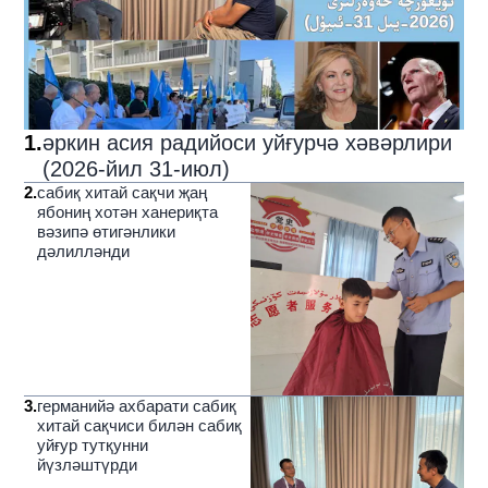
1
.
әркин асия радийоси уйғурчә хәвәрлири
(2026-йил 31-июл)
2
.
сабиқ хитай сақчи җаң
ябониң хотән ханериқта
вәзипә өтигәнлики
дәлилләнди
3
.
германийә ахбарати сабиқ
хитай сақчиси билән сабиқ
уйғур тутқунни
йүзләштүрди