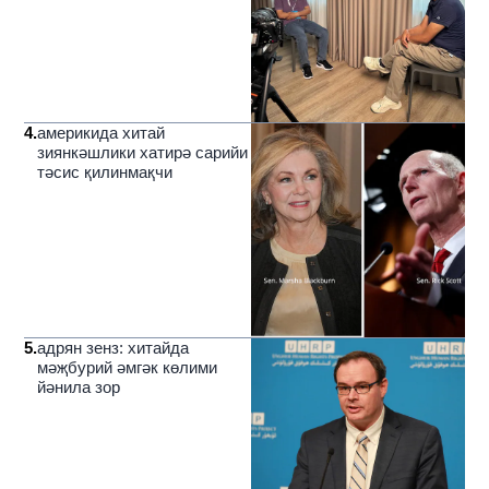
4
.
америкида хитай
зиянкәшлики хатирә сарийи
тәсис қилинмақчи
5
.
адрян зенз: хитайда
мәҗбурий әмгәк көлими
йәнила зор