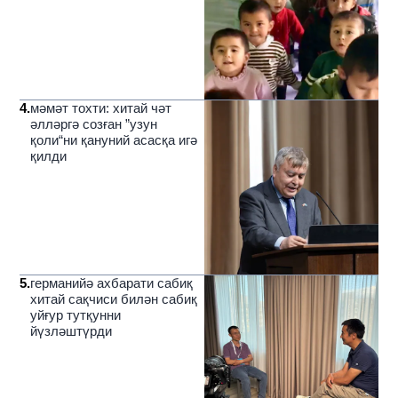
4
.
мәмәт тохти: хитай чәт
әлләргә созған ”узун
қоли“ни қануний асасқа игә
қилди
5
.
германийә ахбарати сабиқ
хитай сақчиси билән сабиқ
уйғур тутқунни
йүзләштүрди