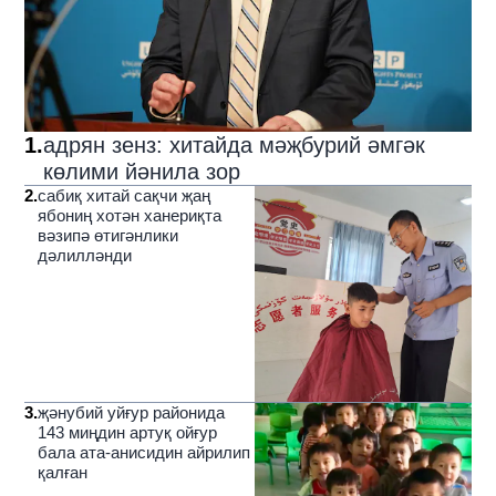
1
.
адрян зенз: хитайда мәҗбурий әмгәк
көлими йәнила зор
2
.
сабиқ хитай сақчи җаң
ябониң хотән ханериқта
вәзипә өтигәнлики
дәлилләнди
3
.
җәнубий уйғур районида
143 миңдин артуқ ойғур
бала ата-анисидин айрилип
қалған