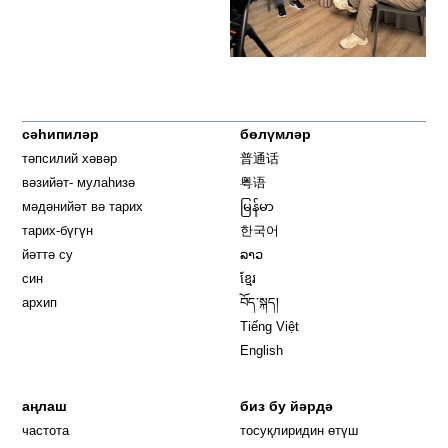
сәһипиләр
бөлүмләр
тәпсилий хәвәр
普通话
вәзийәт- мулаһизә
粤语
мәдәнийәт вә тарих
မြန်မာ
тарих-бүгүн
한국어
йәттә су
ລາວ
син
ខ្មែរ
архип
བོད་སྐད།
Tiếng Việt
English
аңлаш
биз бу йәрдә
частота
тосуқлиридин өтүш