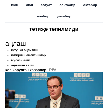
июн
июл
авғуст
сентәбир
өктәбир
ноябир
декабир
тәтиҗә тепилмиди
аңлаш
бүгүнки аңлитиш
илгирики аңлитишлар
мулазимити
аңлитиш вақти
көп көрүлгән хәвәрләр
RFA