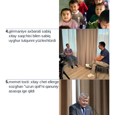
4
.
gérmaniye axbarati sabiq
xitay saqchisi bilen sabiq
uyghur tutqunni yüzleshtürdi
5
.
memet toxti: xitay chet ellerge
sozghan ”uzun qoli“ni qanuniy
asasqa ige qildi