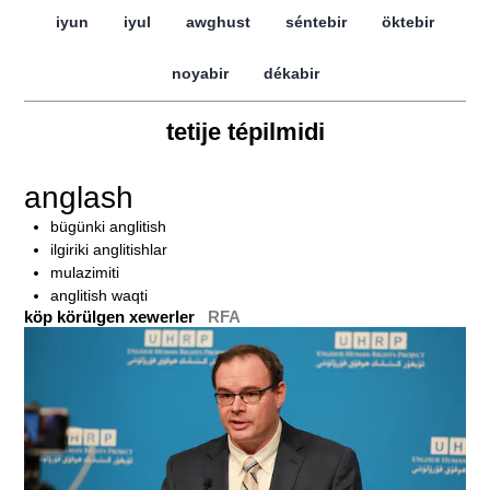
iyun
iyul
awghust
séntebir
öktebir
noyabir
dékabir
tetije tépilmidi
anglash
bügünki anglitish
ilgiriki anglitishlar
mulazimiti
anglitish waqti
köp körülgen xewerler
RFA