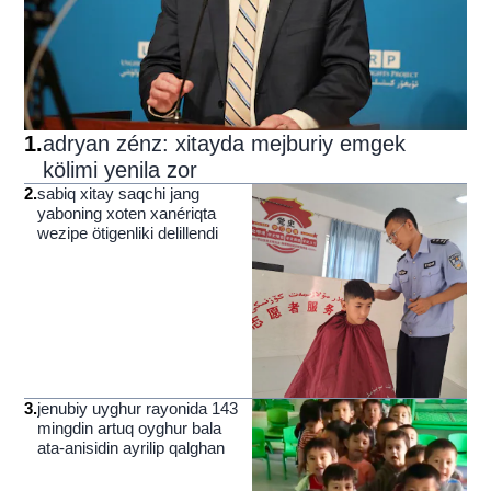
1
.
adryan zénz: xitayda mejburiy emgek
kölimi yenila zor
2
.
sabiq xitay saqchi jang
yaboning xoten xanériqta
wezipe ötigenliki delillendi
3
.
jenubiy uyghur rayonida 143
mingdin artuq oyghur bala
ata-anisidin ayrilip qalghan