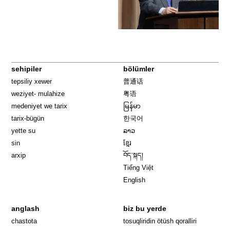
sehipiler
bölümler
tepsiliy xewer
普通话
weziyet- mulahize
粤语
medeniyet we tarix
မြန်မာ
tarix-bügün
한국어
yette su
ລາວ
sin
ខ្មែរ
arxip
བོད་སྐད།
Tiếng Việt
English
anglash
biz bu yerde
Opens in 
chastota
tosuqliridin ötüsh qoralliri