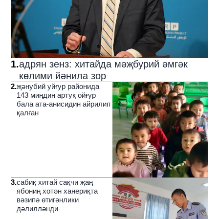
1
.
адрян зенз: хитайда мәҗбурий әмгәк
көлими йәнила зор
2
.
җәнубий уйғур районида
143 миңдин артуқ ойғур
бала ата-анисидин айрилип
қалған
3
.
сабиқ хитай сақчи җаң
ябониң хотән ханериқта
вәзипә өтигәнлики
дәлилләнди