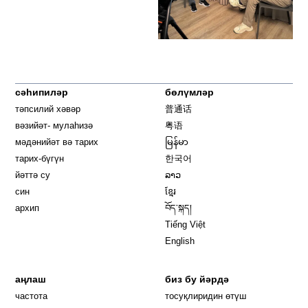
сәһипиләр
бөлүмләр
тәпсилий хәвәр
普通话
вәзийәт- мулаһизә
粤语
мәдәнийәт вә тарих
မြန်မာ
тарих-бүгүн
한국어
йәттә су
ລາວ
син
ខ្មែរ
архип
བོད་སྐད།
Tiếng Việt
English
аңлаш
биз бу йәрдә
частота
тосуқлиридин өтүш