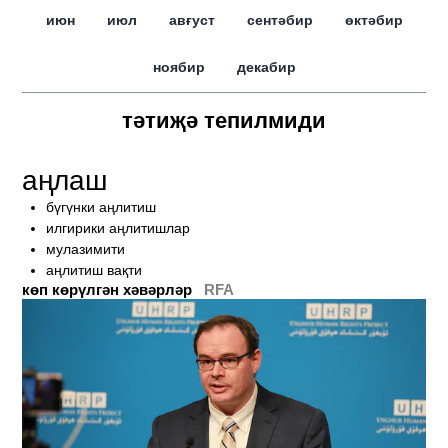
июн
июл
авғуст
сентәбир
өктәбир
ноябир
декабир
тәтиҗә тепилмиди
аңлаш
бүгүнки аңлитиш
илгирики аңлитишлар
мулазимити
аңлитиш вақти
көп көрүлгән хәвәрләр
RFA