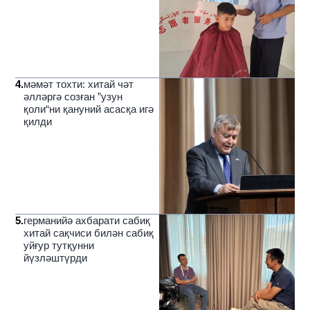
4
.
мәмәт тохти: хитай чәт
әлләргә созған ”узун
қоли“ни қануний асасқа игә
қилди
5
.
германийә ахбарати сабиқ
хитай сақчиси билән сабиқ
уйғур тутқунни
йүзләштүрди