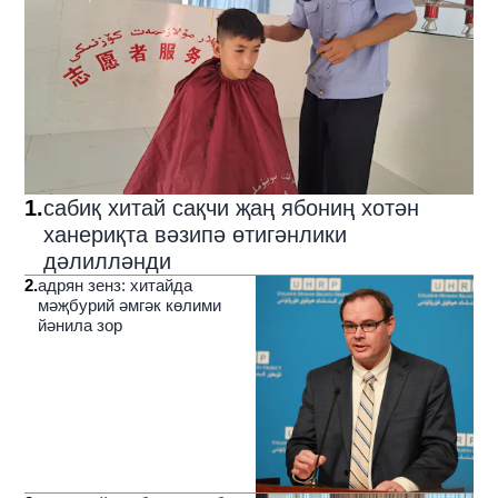
1
.
сабиқ хитай сақчи җаң ябониң хотән
ханериқта вәзипә өтигәнлики
дәлилләнди
2
.
адрян зенз: хитайда
мәҗбурий әмгәк көлими
йәнила зор