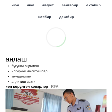
июн
июл
авғуст
сентәбир
өктәбир
ноябир
декабир
аңлаш
бүгүнки аңлитиш
илгирики аңлитишлар
мулазимити
аңлитиш вақти
көп көрүлгән хәвәрләр
RFA