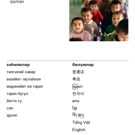
қалған
сәһипиләр
бөлүмләр
тәпсилий хәвәр
普通话
вәзийәт- мулаһизә
粤语
мәдәнийәт вә тарих
မြန်မာ
тарих-бүгүн
한국어
йәттә су
ລາວ
син
ខ្មែរ
архип
བོད་སྐད།
Tiếng Việt
English