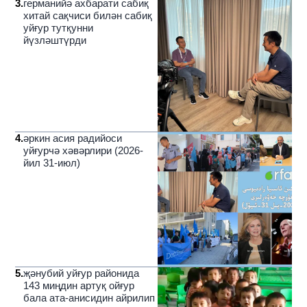
3
.
германийә ахбарати сабиқ
хитай сақчиси билән сабиқ
уйғур тутқунни
йүзләштүрди
4
.
әркин асия радийоси
уйғурчә хәвәрлири (2026-
йил 31-июл)
5
.
җәнубий уйғур районида
143 миңдин артуқ ойғур
бала ата-анисидин айрилип