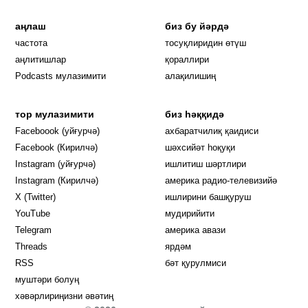
аңлаш
биз бу йәрдә
частота
тосуқлиридин өтүш
Opens in new window
аңлитишлар
қораллири
Podcasts мулазимити
алақилишиң
тор мулазимити
биз һәққидә
Opens in new window
Faceboook (уйғурчә)
ахбаратчилиқ қаидиси
Opens in new window
Facebook (Кирилчә)
шәхсийәт һоқуқи
Opens in new window
Instagram (уйғурчә)
ишлитиш шәртлири
Opens in new window
Instagram (Кирилчә)
америка радио-телевизийә
Opens in new window
X (Twitter)
ишлирини башқуруш
Opens in new window
Opens in new window
YouTube
мудирийити
Opens in new window
Opens in new windo
Telegram
америка авази
Opens in new window
Threads
ярдәм
RSS
бәт қурулмиси
муштәри болуң
хәвәрлириңизни әвәтиң