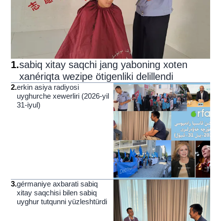
1
.
sabiq xitay saqchi jang yaboning xoten
xanériqta wezipe ötigenliki delillendi
2
.
erkin asiya radiyosi
uyghurche xewerliri (2026-yil
31-iyul)
3
.
gérmaniye axbarati sabiq
xitay saqchisi bilen sabiq
uyghur tutqunni yüzleshtürdi