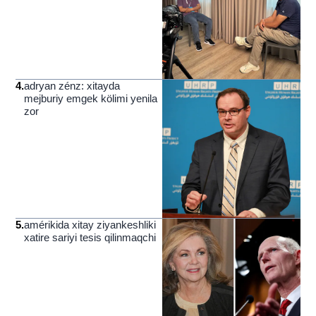
4
.
adryan zénz: xitayda
mejburiy emgek kölimi yenila
zor
5
.
amérikida xitay ziyankeshliki
xatire sariyi tesis qilinmaqchi