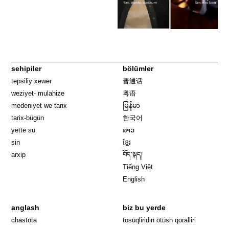
sehipiler
bölümler
tepsiliy xewer
普通话
weziyet- mulahize
粤语
medeniyet we tarix
မြန်မာ
tarix-bügün
한국어
yette su
ລາວ
sin
ខ្មែរ
arxip
བོད་སྐད།
Tiếng Việt
English
anglash
biz bu yerde
Opens in 
chastota
tosuqliridin ötüsh qoralliri