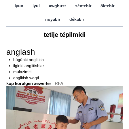
iyun
iyul
awghust
séntebir
öktebir
noyabir
dékabir
tetije tépilmidi
anglash
bügünki anglitish
ilgiriki anglitishlar
mulazimiti
anglitish waqti
köp körülgen xewerler
RFA