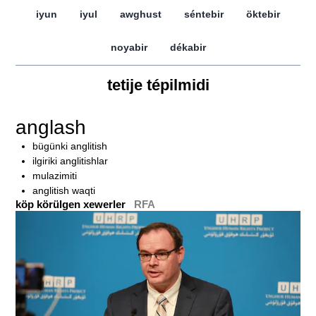
iyun
iyul
awghust
séntebir
öktebir
noyabir
dékabir
tetije tépilmidi
anglash
bügünki anglitish
ilgiriki anglitishlar
mulazimiti
anglitish waqti
köp körülgen xewerler
RFA