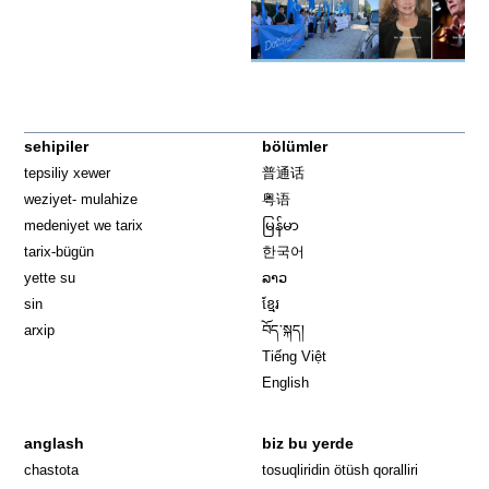
sehipiler
bölümler
tepsiliy xewer
普通话
weziyet- mulahize
粤语
medeniyet we tarix
မြန်မာ
tarix-bügün
한국어
yette su
ລາວ
sin
ខ្មែរ
arxip
བོད་སྐད།
Tiếng Việt
English
anglash
biz bu yerde
Opens in 
chastota
tosuqliridin ötüsh qoralliri