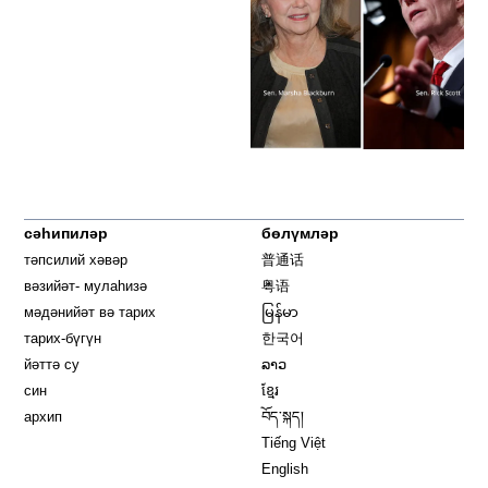
сәһипиләр
бөлүмләр
тәпсилий хәвәр
普通话
вәзийәт- мулаһизә
粤语
мәдәнийәт вә тарих
မြန်မာ
тарих-бүгүн
한국어
йәттә су
ລາວ
син
ខ្មែរ
архип
བོད་སྐད།
Tiếng Việt
English