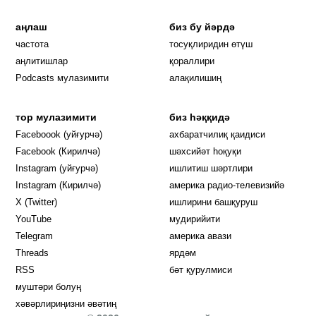
аңлаш
биз бу йәрдә
частота
тосуқлиридин өтүш
Opens in new window
аңлитишлар
қораллири
Podcasts мулазимити
алақилишиң
тор мулазимити
биз һәққидә
Opens in new window
Faceboook (уйғурчә)
ахбаратчилиқ қаидиси
Opens in new window
Facebook (Кирилчә)
шәхсийәт һоқуқи
Opens in new window
Instagram (уйғурчә)
ишлитиш шәртлири
Opens in new window
Instagram (Кирилчә)
америка радио-телевизийә
Opens in new window
X (Twitter)
ишлирини башқуруш
Opens in new window
Opens in new window
YouTube
мудирийити
Opens in new window
Opens in new windo
Telegram
америка авази
Opens in new window
Threads
ярдәм
RSS
бәт қурулмиси
муштәри болуң
хәвәрлириңизни әвәтиң