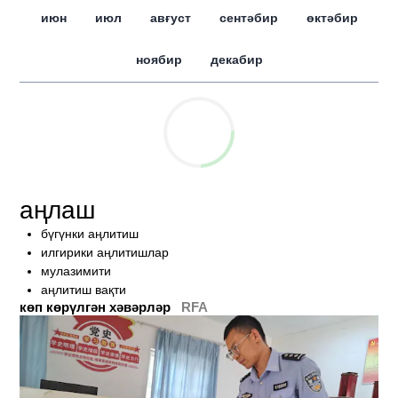
июн
июл
авғуст
сентәбир
өктәбир
ноябир
декабир
аңлаш
бүгүнки аңлитиш
илгирики аңлитишлар
мулазимити
аңлитиш вақти
көп көрүлгән хәвәрләр
RFA