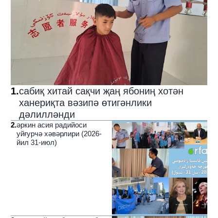
1
.
сабиқ хитай сақчи җаң ябониң хотән
ханериқта вәзипә өтигәнлики
дәлилләнди
2
.
әркин асия радийоси
уйғурчә хәвәрлири (2026-
йил 31-июл)