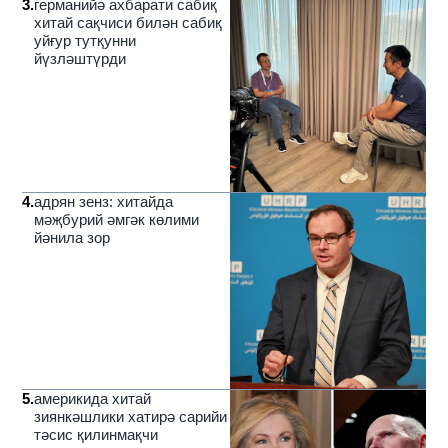
3
.
германийә ахбарати сабиқ
хитай сақчиси билән сабиқ
уйғур тутқунни
йүзләштүрди
4
.
адрян зенз: хитайда
мәҗбурий әмгәк көлими
йәнила зор
5
.
америкида хитай
зиянкәшлики хатирә сарийи
тәсис қилинмақчи