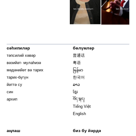
сәһипиләр
бөлүмләр
тәпсилий хәвәр
普通话
вәзийәт- мулаһизә
粤语
мәдәнийәт вә тарих
မြန်မာ
тарих-бүгүн
한국어
йәттә су
ລາວ
син
ខ្មែរ
архип
བོད་སྐད།
Tiếng Việt
English
аңлаш
биз бу йәрдә