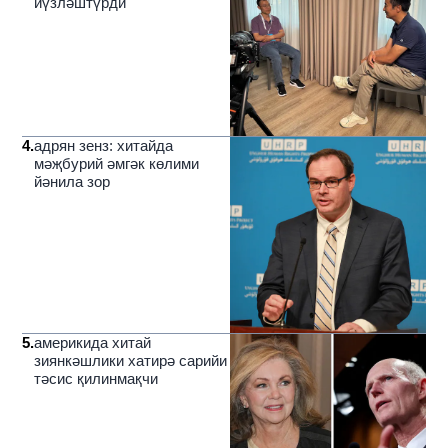
йүзләштүрди
4
.
адрян зенз: хитайда
мәҗбурий әмгәк көлими
йәнила зор
5
.
америкида хитай
зиянкәшлики хатирә сарийи
тәсис қилинмақчи