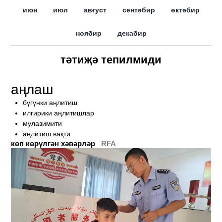
июн
июл
авғуст
сентәбир
өктәбир
ноябир
декабир
тәтиҗә тепилмиди
аңлаш
бүгүнки аңлитиш
илгирики аңлитишлар
мулазимити
аңлитиш вақти
көп көрүлгән хәвәрләр
RFA