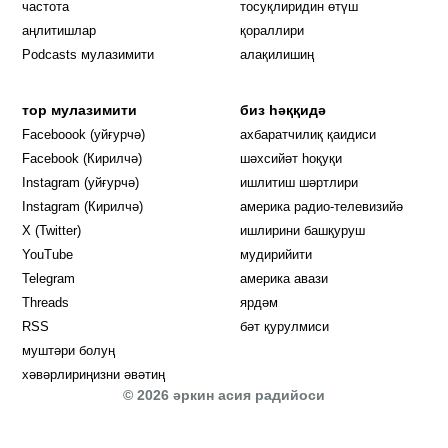
частота
тосуқлиридин өтүш
Opens in new window
аңлитишлар
қораллири
Podcasts мулазимити
алақилишиң
тор мулазимити
биз һәққидә
Opens in new window
Faceboook (уйғурчә)
ахбаратчилиқ қаидиси
Opens in new window
Facebook (Кирилчә)
шәхсийәт һоқуқи
Opens in new window
Instagram (уйғурчә)
ишлитиш шәртлири
Opens in new window
Instagram (Кирилчә)
америка радио-телевизийә
Opens in new window
X (Twitter)
ишлирини башқуруш
Opens in new window
Opens in new window
YouTube
мудирийити
Opens in new window
Opens in new windo
Telegram
америка авази
Opens in new window
Threads
ярдәм
RSS
бәт қурулмиси
муштәри болуң
хәвәрлириңизни әвәтиң
© 2026 әркин асия радийоси