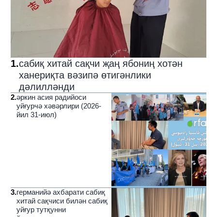
1
.
сабиқ хитай сақчи җаң ябониң хотән
ханериқта вәзипә өтигәнлики
дәлилләнди
2
.
әркин асия радийоси
уйғурчә хәвәрлири (2026-
йил 31-июл)
3
.
германийә ахбарати сабиқ
хитай сақчиси билән сабиқ
уйғур тутқунни