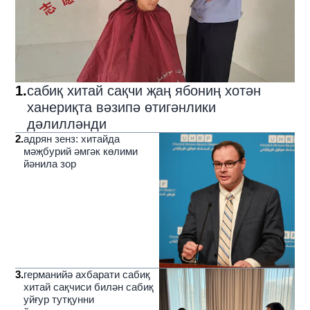
1
.
сабиқ хитай сақчи җаң ябониң хотән
ханериқта вәзипә өтигәнлики
дәлилләнди
2
.
адрян зенз: хитайда
мәҗбурий әмгәк көлими
йәнила зор
3
.
германийә ахбарати сабиқ
хитай сақчиси билән сабиқ
уйғур тутқунни