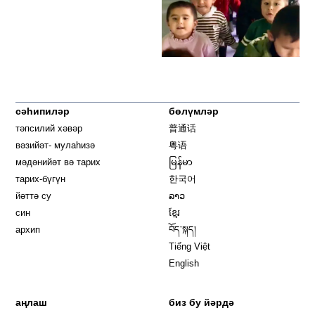
сәһипиләр
бөлүмләр
тәпсилий хәвәр
普通话
вәзийәт- мулаһизә
粤语
мәдәнийәт вә тарих
မြန်မာ
тарих-бүгүн
한국어
йәттә су
ລາວ
син
ខ្មែរ
архип
བོད་སྐད།
Tiếng Việt
English
аңлаш
биз бу йәрдә