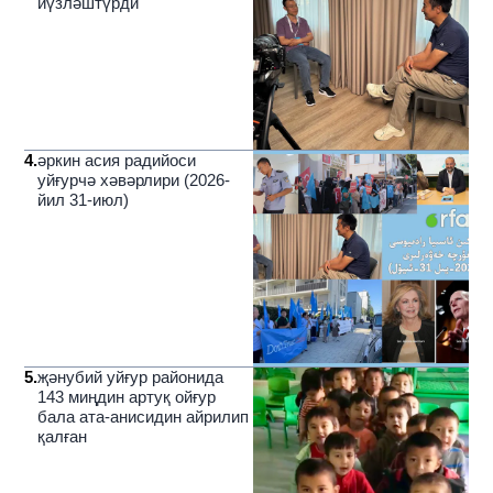
йүзләштүрди
4
.
әркин асия радийоси
уйғурчә хәвәрлири (2026-
йил 31-июл)
5
.
җәнубий уйғур районида
143 миңдин артуқ ойғур
бала ата-анисидин айрилип
қалған