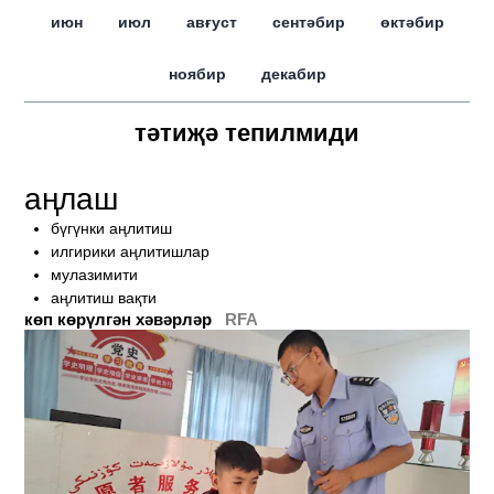
июн
июл
авғуст
сентәбир
өктәбир
ноябир
декабир
тәтиҗә тепилмиди
аңлаш
бүгүнки аңлитиш
илгирики аңлитишлар
мулазимити
аңлитиш вақти
көп көрүлгән хәвәрләр
RFA