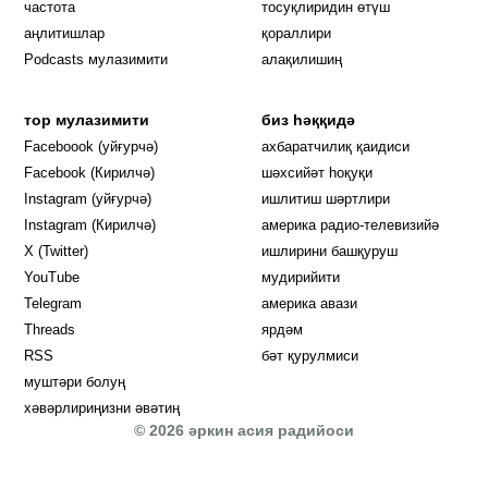
частота
тосуқлиридин өтүш
Opens in new window
аңлитишлар
қораллири
Podcasts мулазимити
алақилишиң
тор мулазимити
биз һәққидә
Opens in new window
Faceboook (уйғурчә)
ахбаратчилиқ қаидиси
Opens in new window
Facebook (Кирилчә)
шәхсийәт һоқуқи
Opens in new window
Instagram (уйғурчә)
ишлитиш шәртлири
Opens in new window
Instagram (Кирилчә)
америка радио-телевизийә
Opens in new window
X (Twitter)
ишлирини башқуруш
Opens in new window
Opens in new window
YouTube
мудирийити
Opens in new window
Opens in new windo
Telegram
америка авази
Opens in new window
Threads
ярдәм
RSS
бәт қурулмиси
муштәри болуң
хәвәрлириңизни әвәтиң
© 2026 әркин асия радийоси