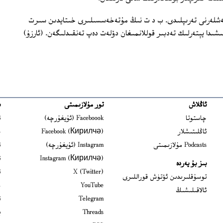
رىلەشلەرنى تەرىپلىدى. ب د ت نىڭ مۇتەخەسسىلىرى خىتايدىن سىرت
ىشىدا يېتەرلىك تەدبىر قوللانمىغان دۆلەت دەپ تەنقىدلىگەن. (ئارزۇ)
ئاڭلاش
تور مۇلازىمىتى
ب
ns in new window
چاستوتا
Faceboook (ئۇيغۇرچە)
ئ
s in new window
ئاڭلىتىشلار
Facebook (Кирилчә)
ش
ens in new window
Podcasts مۇلازىمىتى
Instagram (ئۇيغۇرچە)
ئ
 in new window
Instagram (Кирилчә)
ئ
بىز بۇ يەردە
Opens in new window
X (Twitter)
ئ
Opens in new window
توسۇقلىرىدىن ئۆتۈش قوراللىرى
Opens in new window
YouTube
م
ئالاقىلىشىڭ
Opens in new window
Telegram
ئ
Opens in new window
Threads
ي