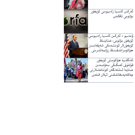
ئەركىن ئاسىيا رادىيوسى ئۇيغۇر
بۆلۈمى تاقالدى
ۋىدىيو – ئەركىن ئاسىيا رادىيوسى
ئۇيغۇر بۆلۈمى: خىتاينىڭ
ئۇيغۇرلار ئۈستىدىكى شەپقەتسىز
ھۆكۈمرانلىقىنىڭ زۇلمەتلىرىنى
يېرىپ ئۆتكۈچى نۇر
ئەنگلىيە ھۆكۈمىتى ئۇيغۇر
قۇللۇق ئەمگىكى سەۋەبىدىن
خىتايدا ئىشلەنگەن كۈنتاختىلارنى
چەكلەيدىغانلىقىنى ئېلان قىلدى