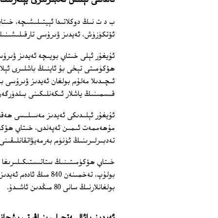
ئالدىنى ئېلىش تەدبىرلىرى يېتەرلىك
ب د ت نىڭ دوكلاتىدا ئېيتىلىشىچە، خىت
ئۆتكۈزۈش، ئەيدىز ۋىرۇسى تارقىلىشىنىڭ
ئۇيغۇر ئېلى خىتاي بويىچە ئەيدىز ۋىرۇس
قىسمىنىڭ ياشلار ئىكەنلىكىنى بىلدۈرگەن
ئۇيغۇر ئېلىدىكى ئەيدىز مەسىلىسى ھەققى
مۇھەممەت ئىمىن ئەپەندى، خىتاي ھۆكۈمى
تەدبىرلىرىنىڭ ئۈنۈم بەرمەيۋاتقانلىقىن
بولۇپ، تەخمىنەن 840 م
بولغانلارنىڭ سانى 80 مىڭدىن ئاشىدۇ.