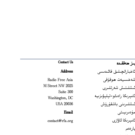
Contact Us
ىز ھەققىدە
Ope
اخباراتچىلىق قائىدىسى
Address
Open
ەخسىيەت ھوقۇقى
Radio Free Asia
2025 M Street NW
Op
ىشلىتىش شەرتلىرى
Suite 300
Opens
امېرىكا رادىئو-تېلېۋىزىيە
Washington, DC
ىشلىرىنى باشقۇرۇش
20036 USA
Opens in new window
ۇدىرىيىتى
Email
Opens in new window
امېرىكا ئاۋازى
contact@rfa.org
اردەم