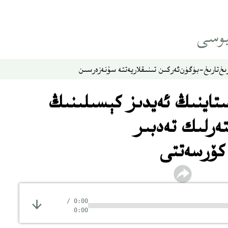
ىخ
تارىخ-بۈگۈن
ئەركىن تىنىقلار
يەتتە سۇ
نەزەر
سىن
ىتاينىڭ ئەيدىز كېسىلىنىڭ
تەرلىك تەدبىر
 كۆرسەتتى
/
0:00
0:00