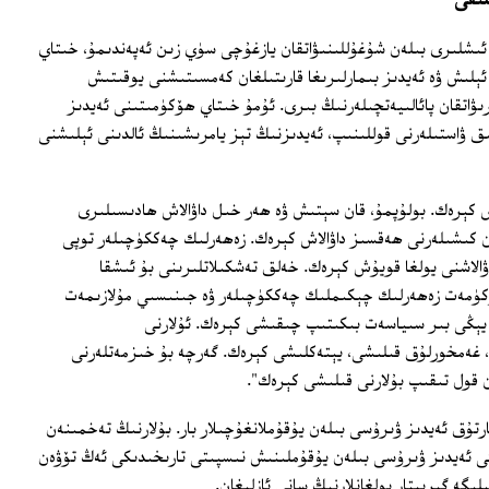
لىقى
 ئىشلىرى بىلەن شۇغۇللىنىۋاتقان يازغۇچى سۈي زىن ئەپەندىمۇ، خىتاي
ېلىش ۋە ئەيدىز بىمارلىرىغا قارىتىلغان كەمسىتىشنى يوقىتىش
اتقان پائالىيەتچىلەرنىڭ بىرى. ئۇمۇ خىتاي ھۆكۈمىتىنى ئەيدىز
لىق ۋاستىلەرنى قوللىنىپ، ئەيدىزنىڭ تېز يامرىشىنىڭ ئالدىنى ئېلىشنى
ش كېرەك. بولۇپمۇ، قان سېتىش ۋە ھەر خىل داۋالاش ھادىسىلىرى
ان كىشىلەرنى ھەقسىز داۋالاش كېرەك. زەھەرلىك چەككۈچىلەر توپى
ۋالاشنى يولغا قويۇش كېرەك. خەلق تەشكىلاتلىرىنى بۇ ئىشقا
ۆكۈمەت زەھەرلىك چېكىملىك چەككۈچىلەر ۋە جىنىسىي مۇلازىمەت
ىن يېڭى بىر سىياسەت بىكىتىپ چىقىشى كېرەك. ئۇلارنى
، غەمخورلۇق قىلىشى، يېتەكلىشى كېرەك. گەرچە بۇ خىزمەتلەرنى
قول تىقىپ بۇلارنى قىلىشى كېرەك".
خمىنەن 40 مىليوندىن ئارتۇق ئەيدىز ۋىرۇسى بىلەن يۇقۇملانغۇچىلار بار. بۇلارنىڭ تەخمىنەن
 - يىلى، تايلاندتىكى ئەيدىز ۋىرۇسى بىلەن يۇقۇملىنىش نىسپىتى تارىخىدىكى ئەڭ تۆۋەن
گە گىرىپتار بولغانلارنىڭ سانى ئازلىغان.