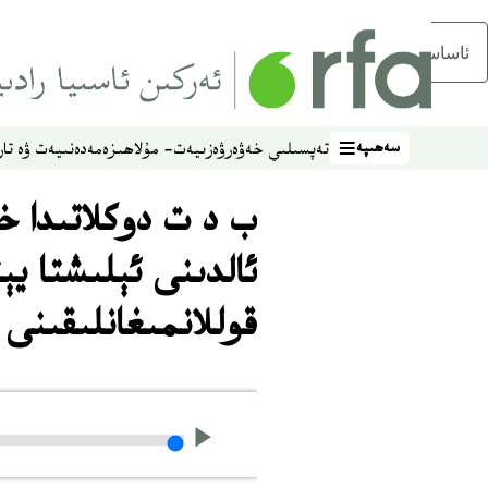
ئاساسلىق مەزمۇنغا ئاتلاڭ
سەھىپە
تەپسىلىي خەۋەر
ۋەزىيەت- مۇلاھىزە
مەدەنىيەت ۋە تار
سەھىپە
ب د ت دوكلاتىدا خ
ئالدىنى ئېلىشتا يې
قوللانمىغانلىقىنى