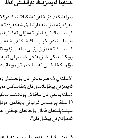
خىتايدا ئەيدىزنىڭ تارقىلىشى كەڭ
مەركەزگە بىۋاستە قاراشلىق شەھەردە ئەيد
كېسىلىنىڭ تارقىلىش ئەھۋالى ئەڭ ئېغىر،
كىشىنىڭ ئەيدىز ۋىرۇسى بىلەن يۇقۇملان
پونكىتىدىكى خىزمەتچى خادىم لى ئەپەن
بۆلمىگەنلىكىنى ئەيىبلىدى. ئۇ مۇنداق د
"شىڭتەي شەھىرىدىكى قان بۇلغىنىش ۋەقەس
ئەيدىزنى يۇقۇملاندۇرغان ۋەقەمىكىن دە
شىڭتەيدىكى قان ساقلاش پونكىتلىرىدىكى
سېتىۋېلىنغان قانلار بۇلغانغان چىقتى. ھ
ئەھۋاللارنى يوشۇرغان".