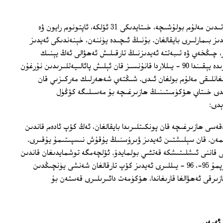
بىرلەشكەن دۆلەتلەر تەشكىلاتىنىڭ دوكلاتىدىن مەلۇم بولۇشىچە، خىتايدىكى 31 ئۆلكە، ئاپتونوم رايون ۋە
ىز بىمارلىرى بايقالغان. بۇنىڭ ئىچىدە يۈننەن، خېنەندىكى ئەيدىز
 چىڭخەي ۋە تىبەتتە ئەيدىزنىڭ تارقىلىش ئەھۋالى ئەڭ يېنىك
ھېسابلىنىدۇ. خېبېينىڭ شىڭتەي شەھىرىدە يېقىندا 90 - يىللاردا قانۇنسىز قان ئېلىش پائالىيەتلىرىدىن نۇرغۇن
غانلىقى مەلۇم بولغان ئىدى. شىڭتەي شەھەرلىك مەركىزىي قان
دى خىتاي ھۆكۈمىتىنىڭ ھازىرغىچە بۇ مەسىلىگە كۆڭۈل
ېدى:
ى ھازىرغىچە قان پونكىتلىرىدا بايقالغان، ئەڭ كۆپ ئادەم قاندىن
يمەن. قان سېلىشتىن ئەيدىز ۋىرۇسنىڭ يۇقۇش نىسپىتىمۇ يۇقىرى.
 قاننى ئىشلىتىشكە قەتئىي بولمايدۇ. ئۆلچەمگە توشمايدىغان قاندىن
10 مىڭ پارچىدىن ئارتۇقى بايقالدى. بولۇپمۇ 95-، 96 - يىللىرى ئەيدىز كۆپ تارقالغان شەنشى يۈنچىڭدىن
ازىرقى ئەھۋالغا قارىغاندا، ھۆكۈمەت دائىرىلىرى قەستەن بۇ