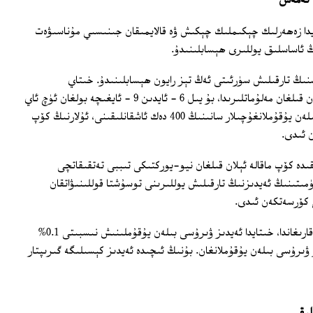
 ئەمەس
ايدا زەھەرلىك چېكىملىك چېكىش ۋە قالايمىقان جىنىسىي مۇناسىۋەت
 ئاساسلىق يوللىرى ھېسابلىنىدۇ.
نىڭ تارقىلىش سۈرئىتى ئەڭ تېز رايون ھېسابلىنىدۇ. خىتاي
ھۆكۈمىتى تېخى بۇ ئاينىڭ باشلىرى ئېلان قىلغان مەلۇماتلىرىدا، بۇ يىل 6 - ئايدىن 9 - ئايغىچە بولغان ئۈچ ئاي
ئىچىدىلا مەلۇم بولغان ئەيدىز ۋىرۇسى بىلەن يۇقۇملانغۇچىلار سانىنىڭ 400 دەك ئاشقانلىقىنى، ئۇلارنىڭ كۆپ
 ئىدى.
دە كۆپ ماقالە ئېلان قىلغان نيو-يوركتىكى تىببى تەتقىقاتچى
تىنىڭ ئەيدىزنىڭ تارقىلىش يوللىرىنى توسۇشتا قوللىنىۋاتقان
ى كۆرسەتكەن ئىدى.
خىتاي ھۆكۈمىتىنىڭ ستاتىستىكىلىرىغا قارىغاندا، خىتايدا ئەيدىز ۋىرۇسى بىلەن يۇقۇملىنىش نىسبىتى 0.1%
ىڭ ئادەم ئەيدىز ۋىرۇسى بىلەن يۇقۇملانغان. بۇنىڭ ئىچىدە ئەيدىز كېسىلىگە گىرىپتار