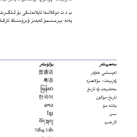
ب د ت دوكلاتىدا تايلاندتىكى بۇ ئىلگى
يەنە، بېرمىنىمۇ ئەيدىز ۋىرۇسنىڭ تارقىل
سەھىپىلەر
بۆلۈملەر
تەپسىلىي خەۋەر
普通话
ۋەزىيەت- مۇلاھىزە
粤语
مەدەنىيەت ۋە تارىخ
မြန်မာ
تارىخ-بۈگۈن
한국어
يەتتە سۇ
ລາວ
سىن
ខ្មែរ
ئارخىپ
བོད་སྐད།
Tiếng Việt