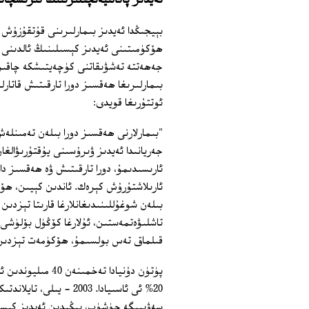
ئەيدىز پائالىيەتچىلىرىنىڭ تىرىشچان
بېيجىڭدا ئەيدىز بىمارلىرىنى قۇتقۇزۇش
ھۆكۈمىتىنى ئەيدىز كېسىلىنىڭ ئالدىنى ئ
جەھەتتە تەشۋىقاتنى كۈچەيتىشكە چاقىرىۋ
بىمارلىرىغا ھەقسىز دورا تارقىتىش قاتار
ئوتتۇرىغا قويدى:
"بىمارلارنى ھەقسىز دورا بىلەن تەمىنلە
جەريانىدا ئەيدىز ۋىرۇسىنى يۇقتۇرىۋالغ
ئارىسىدىمۇ، دورا تارقىتىش ۋە ھەقسىز دا
ئارىلاشتۇرۇش كېرەك. ئاندىن كېيىن، ھ
بىلەن شوغۇللىنىدىغانلارغا قارىتا تېزد
تاشلىۋەتمەستىن، ئۇلارغا كۆڭۈل بۆلۈشى
قىلماق تەس بولسىمۇ، ھۆكۈمەت تېزدىن 
پۈتۈن دۇنيادا تە
20% ئى ئاسىيادا. 2003
سەۋىيىگە چۈشۈپ، يېڭىدىن ئەيدىز كېسىلى