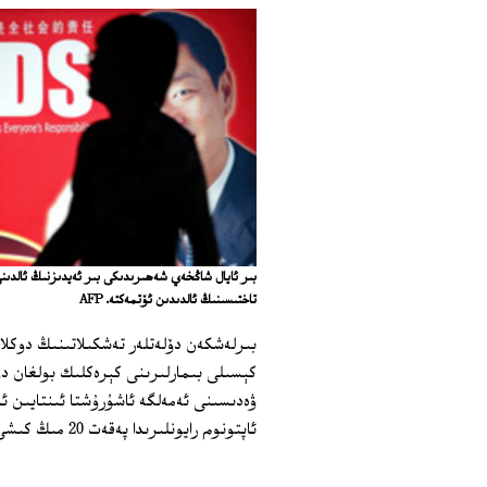
بىر ئايال شاڭخەي شەھىرىدىكى بىر ئەيدىزنىڭ ئالدى
تاختىسىنىڭ ئالدىدىن ئۆتمەكتە. AFP
كېسىلى بىمارلىرىنى كېرەكلىك بولغان دور
ئاپتونوم رايونلىرىدا پەقەت 20 مىڭ كىشى ئەيدىزنىڭ دورىلىرىغا ئېرىشكەن.