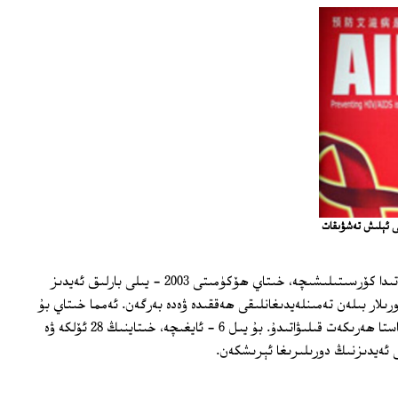
نى ئېلىش تەشۋىقات
بىرلەشكەن دۆلەتلەر تەشكىلاتىنىڭ دوكلاتىدا كۆرسىتىلىشىچە، خىتاي ھۆكۈمىتى 2003 - يىلى بارلىق ئەيدىز
ىلار بىلەن تەمىنلەيدىغانلىقى ھەققىدە ۋەدە بەرگەن. ئەمما خىتاي بۇ
ۋەدىسىنى ئەمەلگە ئاشۇرۇشتا ئىنتايىن ئاستا ھەرىكەت قىلىۋاتىدۇ. بۇ يىل 6 - ئايغىچە، خىتاينىڭ 28 ئۆلكە ۋە