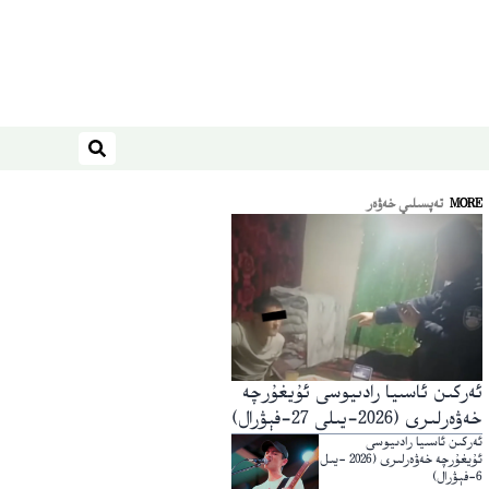
ئىزدەش
MORE
تەپسىلىي خەۋەر
ئەركىن ئاسىيا رادىيوسى ئۇيغۇرچە
خەۋەرلىرى (2026-يىلى 27-فېۋرال)
ئەركىن ئاسىيا رادىيوسى
ئۇيغۇرچە خەۋەرلىرى (2026 -يىل
6-فېۋرال)