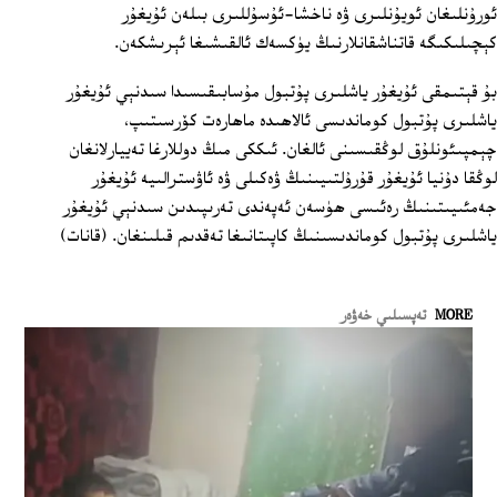
ئورۇنلىغان ئويۇنلىرى ۋە ناخشا-ئۇسۇللىرى بىلەن ئۇيغۇر
كېچىلىكىگە قاتناشقانلارنىڭ يۈكسەك ئالقىشىغا ئېرىشكەن.
بۇ قېتىمقى ئۇيغۇر ياشلىرى پۇتبول مۇسابىقىسىدا سىدنېي ئۇيغۇر
ياشلىرى پۇتبول كوماندىسى ئالاھىدە ماھارەت كۆرسىتىپ،
چېمپىئونلۇق لوڭقىسىنى ئالغان. ئىككى مىڭ دوللارغا تەييارلانغان
لوڭقا دۇنيا ئۇيغۇر قۇرۇلتىيىنىڭ ۋەكىلى ۋە ئاۋسترالىيە ئۇيغۇر
جەمئىيىتىنىڭ رەئىسى ھۈسەن ئەپەندى تەرىپىدىن سىدنېي ئۇيغۇر
ياشلىرى پۇتبول كوماندىسىنىڭ كاپىتانىغا تەقدىم قىلىنغان. (قانات)
MORE
تەپسىلىي خەۋەر