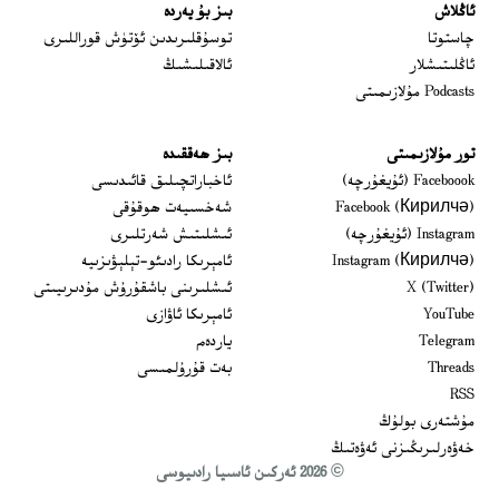
ئاڭلاش
بىز بۇ يەردە
 window
چاستوتا
توسۇقلىرىدىن ئۆتۈش قوراللىرى
ئاڭلىتىشلار
ئالاقىلىشىڭ
Podcasts مۇلازىمىتى
تور مۇلازىمىتى
بىز ھەققىدە
Opens in new window
Faceboook (ئۇيغۇرچە)
ئاخباراتچىلىق قائىدىسى
Opens in new window
Facebook (Кирилчә)
شەخسىيەت ھوقۇقى
Opens in new window
Instagram (ئۇيغۇرچە)
ئىشلىتىش شەرتلىرى
Opens in new window
Instagram (Кирилчә)
ئامېرىكا رادىئو-تېلېۋىزىيە
window
Opens in new window
X (Twitter)
ئىشلىرىنى باشقۇرۇش مۇدىرىيىتى
Opens in new window
Opens in new window
YouTube
ئامېرىكا ئاۋازى
Opens in new window
Telegram
ياردەم
Opens in new window
Threads
بەت قۇرۇلمىسى
RSS
مۇشتەرى بولۇڭ
خەۋەرلىرىڭىزنى ئەۋەتىڭ
© 2026 ئەركىن ئاسىيا رادىيوسى