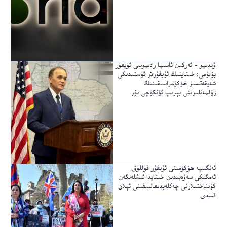
ۋىدىيو – ئەركىن ئاسىيا رادىيوسى ئۇيغۇر
بۆلۈمى: خىتاينىڭ ئۇيغۇرلار ئۈستىدىكى
شەپقەتسىز ھۆكۈمرانلىقىنىڭ
زۇلمەتلىرىنى يېرىپ ئۆتكۈچى نۇر
ئەنگلىيە ھۆكۈمىتى ئۇيغۇر قۇللۇق
ئەمگىكى سەۋەبىدىن خىتايدا ئىشلەنگەن
كۈنتاختىلارنى چەكلەيدىغانلىقىنى ئېلان
قىلدى