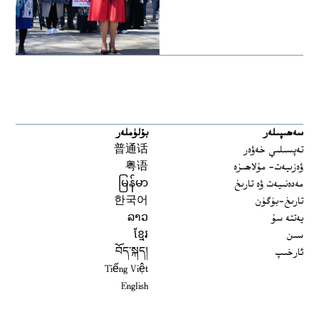
سەھىپىلەر
بۆلۈملەر
تەپسىلىي خەۋەر
普通话
ۋەزىيەت- مۇلاھىزە
粤语
مەدەنىيەت ۋە تارىخ
မြန်မာ
تارىخ-بۈگۈن
한국어
يەتتە سۇ
ລາວ
سىن
ខ្មែរ
ئارخىپ
བོད་སྐད།
Tiếng Việt
English