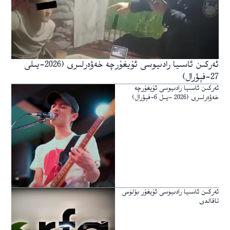
ئەركىن ئاسىيا رادىيوسى ئۇيغۇرچە خەۋەرلىرى (2026-يىلى
27-فېۋرال)
ئەركىن ئاسىيا رادىيوسى ئۇيغۇرچە
خەۋەرلىرى (2026 -يىل 6-فېۋرال)
ئەركىن ئاسىيا رادىيوسى ئۇيغۇر بۆلۈمى
تاقالدى