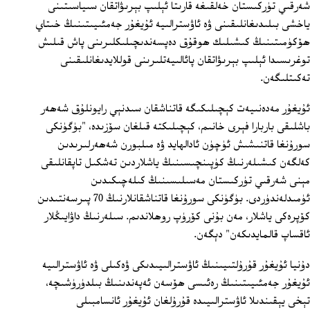
شەرقىي تۈركىستان خەلقىغە قارىتا ئېلىپ بېرىۋاتقان سىياسىتىنى
ياخشى بىلىدىغانلىقىنى ۋە ئاۋسترالىيە ئۇيغۇر جەمئىيىتىنىڭ خىتاي
ھۆكۈمىتىنىڭ كىشىلىك ھوقۇق دەپسەندىچىلىكلىرىنى پاش قىلىش
توغرىسىدا ئېلىپ بېرىۋاتقان پائالىيەتلىرىنى قوللايدىغانلىقىنى
تەكىتلىگەن.
ئۇيغۇر مەدەنىيەت كېچىلىكىگە قاتناشقان سىدنېي رايونلۇق شەھەر
باشلىقى باربارا فېرى خانىم، كېچىلىكتە قىلغان سۆزىدە، "بۈگۈنكى
سورۇنغا قاتنىشىش ئۈچۈن ئادالھايد ۋە مىلبورن شەھەرلىرىدىن
كەلگەن كىشىلەرنىڭ كۈپىنچىسىنىڭ ياشلاردىن تەشكىل تاپقانلىقى
مېنى شەرقىي تۈركىستان مەسىلىسىنىڭ كىلەچىكىدىن
ئۈمىدلەندۈردى. بۈگۈنكى سورۇنغا قاتناشقانلارنىڭ 70 پىرسەنتىدىن
كۆپرەكى ياشلار، مەن بۇنى كۆرۈپ روھلاندىم. سىلەرنىڭ داۋايىڭلار
ئاقساپ قالمايدىكەن" دېگەن.
دۇنيا ئۇيغۇر قۇرۇلتىيىنىڭ ئاۋسترالىيىدىكى ۋەكىلى ۋە ئاۋسترالىيە
ئۇيغۇر جەمئىيىتىنىڭ رەئىسى ھۆسەن ئەپەندىنىڭ بىلدۈرۈشىچە،
تېخى يېقىندىلا ئاۋسترالىيىدە قۇرۇلغان ئۇيغۇر ئانسامبىلى