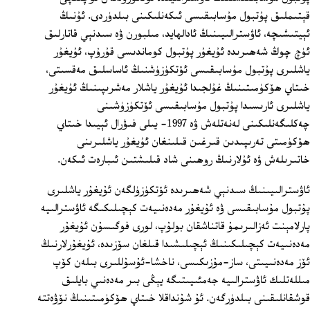
قېتىملىق پۇتبول مۇسابىقىسى ئىكەنلىكىنى بىلدۈردى. ئۇنىڭ
ئېيتىشىچە، ئاۋسترالىيىنىڭ ئادالھايد، مىلبورن ۋە سىدنېي قاتارلىق
ئۈچ چوڭ شەھىرىدە ئۇيغۇر پۇتبول كوماندىسى قۇرۇپ، ئۇيغۇر
ياشلىرى پۇتبول مۇسابىقىسى ئۆتكۈزۈشنىڭ ئاساسلىق مەقسىتى،
خىتاي ھۆكۈمىتىنىڭ غۇلجىدا ئۇيغۇر ياشلار مەشرىپىنىڭ ئۇيغۇر
ياشلىرى ئارىسىدا پۇتبول مۇسابىقىسى ئۆتكۈزۈشىنى
چەكلىگەنلىكىنى لەنەتلەش ۋە 1997‏- يىلى فىۋرال ئېيىدا خىتاي
ھۆكۈمىتى تەرىپىدىن قىرغىن قىلىنغان ئۇيغۇر ياشلىرىنى
خاتىرىلەش ۋە ئۇلارنىڭ روھىنى شاد قىلىشتىن ئىبارەت ئىكەن.
ئاۋسترالىيىنىڭ سىدنېي شەھىرىدە ئۆتكۈزۈلگەن ئۇيغۇر ياشلىرى
پۇتبول مۇسابىقىسى ۋە ئۇيغۇر مەدەنىيەت كېچىلىكىگە ئاۋسترالىيە
پارلامېنت ئەزالىرىمۇ قاتناشقان بولۇپ، لورى فوگىسۇن ئۇيغۇر
مەدەنىيەت كېچىلىكىنىڭ ئېچىلىشىدا قىلغان سۆزىدە، ئۇيغۇرلارنىڭ
ئۆز مەدەنىيىتى، ساز-مۇزىكىسى، ناخشا-ئۇسۇللىرى بىلەن كۆپ
مىللەتلىك ئاۋسترالىيە جەمئىيىتىگە يېڭى بىر مەدەنىي بايلىق
قوشقانلىقىنى بىلدۈرگەن. ئۇ شۇنداقلا خىتاي ھۆكۈمىتىنىڭ نۆۋەتتە