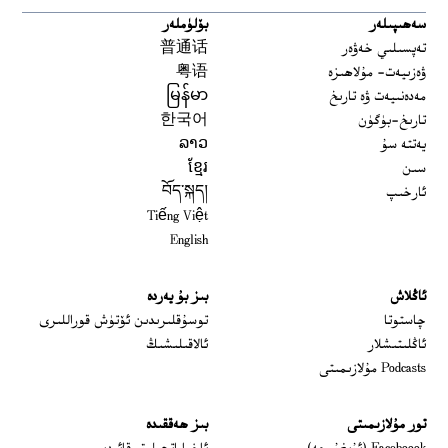
سەھىپىلەر
بۆلۈملەر
تەپسىلىي خەۋەر
普通话
ۋەزىيەت- مۇلاھىزە
粤语
مەدەنىيەت ۋە تارىخ
မြန်မာ
تارىخ-بۈگۈن
한국어
يەتتە سۇ
ລາວ
سىن
ខ្មែរ
ئارخىپ
བོད་སྐད།
Tiếng Việt
English
ئاڭلاش
بىز بۇ يەردە
 window
چاستوتا
توسۇقلىرىدىن ئۆتۈش قوراللىرى
ئاڭلىتىشلار
ئالاقىلىشىڭ
Podcasts مۇلازىمىتى
تور مۇلازىمىتى
بىز ھەققىدە
Opens in new window