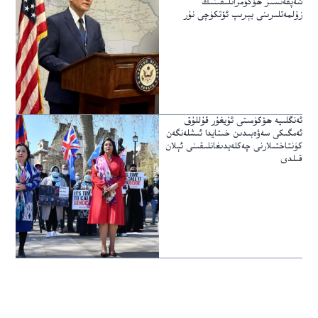
شەپقەتسىز ھۆكۈمرانلىقىنىڭ
زۇلمەتلىرىنى يېرىپ ئۆتكۈچى نۇر
ئەنگلىيە ھۆكۈمىتى ئۇيغۇر قۇللۇق
ئەمگىكى سەۋەبىدىن خىتايدا ئىشلەنگەن
كۈنتاختىلارنى چەكلەيدىغانلىقىنى ئېلان
قىلدى