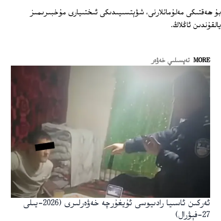
بۇ ھەقتىكى مەلۇماتلارنى، شۋېتسىيىدىكى ئىختىيارى مۇخبىرىمىز
يالقۇندىن ئاڭلاڭ.
MORE
تەپسىلىي خەۋەر
ئەركىن ئاسىيا رادىيوسى ئۇيغۇرچە خەۋەرلىرى (2026-يىلى
27-فېۋرال)