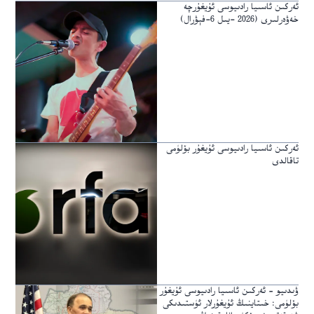
ئەركىن ئاسىيا رادىيوسى ئۇيغۇرچە
خەۋەرلىرى (2026 -يىل 6-فېۋرال)
ئەركىن ئاسىيا رادىيوسى ئۇيغۇر بۆلۈمى
تاقالدى
ۋىدىيو – ئەركىن ئاسىيا رادىيوسى ئۇيغۇر
بۆلۈمى: خىتاينىڭ ئۇيغۇرلار ئۈستىدىكى