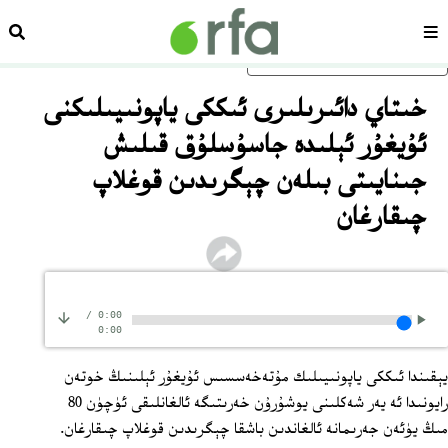
سەھىپە
ئىزد
ئاساسلىق مەزمۇنغا ئاتلاڭ
خىتاي دائىرىلىرى ئىككى ياپونىيىلىكنى
ئۇيغۇر ئېلىدە جاسۇسلۇق قىلىش
جىنايىتى بىلەن چېگرىدىن قوغلاپ
چىقارغان
/
0:00
0:00
يېقىندا ئىككى ياپونىيىلىك مۇتەخەسسىس ئۇيغۇر ئېلىنىڭ خوتەن
رايونىدا ئە يەر شەكلىنى يوشۇرۇن خەرىتىگە ئالغانلىقى ئۈچۈن 80
مىڭ يۈئەن جەرىمانە ئالغاندىن باشقا چېگرىدىن قوغلاپ چىقارغان.