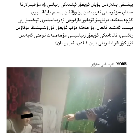
يېقىنقى يىللاردىن بۇيان ئۇيغۇر ئېلىدىكى زىيالىي ۋە مۇخبىرلارغا
خىتاي ھۆكۈمىتى تەرىپىدىن بولۇۋاتقان بېسىم بارغانسېرى
كۈچەيمەكتە. بولۇپمۇ ئۇيغۇر يازغۇچى ۋە زىيالىيلىرى تېخىمۇ زور
بېسىم ئاستىدا قالغان. بۇ ھەقتە دۇنيا ئۇيغۇر قۇرۇلتىيىنىڭ مۇئاۋىن
رەئىسى، كانادادىكى ئۇيغۇر زىيالىيسى مۇھەممەت توختى ئەپەندى
ئۆز كۆز قاراشلىرىنى بايان قىلدى. (مېھرىبان)
MORE
تەپسىلىي خەۋەر