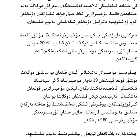
ئى خىتايدا ئىكەنلىكى ئالاھىدە تەكىتلەنگەن. مەزكۇر دوكلاتتا يەنە
خىتايدىن قالسا، مۇخبىرلارنى ئەڭ جىق قولغا ئېلىۋاتقان دۆلەتلەر
كوبا ۋە ئىتوپىيە قاتارلىق دۆلەتلەر ئىكەنلىكى مەلۇم قىلىنغان.
مەركىزى پارىژدىكى چېگرىسىز مۇخبىرلار تەشكىلاتىمۇ ئۆز ئالدىغا
مەخسۇس ستاتىستىكىلىق دوكلات ئېلان قىلىپ، "2006 ‏- يىلى،
خىتاي تۈرمىلىرىدىكى مۇخبىرلار سانى 32 گە يەتكەن" دەپ
كۆرسەتكەن.
چېگرىسىز مۇخبىرلار تەشكىلاتى ئېلان قىلغان بۇ سانلىق دوكلاتتا
بۇلتۇر قولغا ئېلىنغان 19 نەپەر مۇخبىرنىڭ 5 ئى تىبەتلىك
ئىكەنلىكى ئالاھىدە تەكىتلەنگەن. لېكىن مۇخبىرلارنى قوغداش
تەشكىلاتى تەرىپىدىن ئېلان قىلىنغان دوكلاتتا بۇ سان
كىرگۈزۈلمىگەن. يۇقىرىقى ئىككى تەشكىلاتنىڭ بۇ ھەقتە بەرگەن
سانلىق مەلۇماتىدىن قارىغاندا، ھازىر خىتاي تۈرمىلىرىدىكى
مۇخبىرلار سانى 50 كە يەتكەن.
چەتئەللەردە ياشاۋاتقان ئۇيغۇر زىيالىلىرىنىڭ مەلۇم قىلىشىچە،