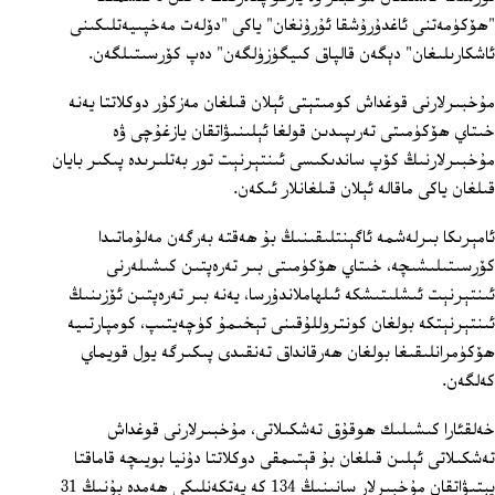
"ھۆكۈمەتنى ئاغدۇرۇشقا ئۇرۇنغان" ياكى "دۆلەت مەخپىيەتلىكىنى
ئاشكارىلىغان" دېگەن قالپاق كىيگۈزۈلگەن" دەپ كۆرسىتىلگەن.
مۇخبىرلارنى قوغداش كومىتېتى ئېلان قىلغان مەزكۇر دوكلاتتا يەنە
خىتاي ھۆكۈمىتى تەرىپىدىن قولغا ئېلىنىۋاتقان يازغۇچى ۋە
مۇخبىرلارنىڭ كۆپ ساندىكىسى ئىنتېرنېت تور بەتلىرىدە پىكىر بايان
قىلغان ياكى ماقالە ئېلان قىلغانلار ئىكەن.
ئامېرىكا بىرلەشمە ئاگېنتلىقىنىڭ بۇ ھەقتە بەرگەن مەلۇماتىدا
كۆرسىتىلىشىچە، خىتاي ھۆكۈمىتى بىر تەرەپتىن كىشىلەرنى
ئىنتېرنېت ئىشلىتىشكە ئىلھاملاندۇرسا، يەنە بىر تەرەپتىن ئۆزىنىڭ
ئىنتېرنېتكە بولغان كونتروللۇقىنى تېخىمۇ كۈچەيتىپ، كومپارتىيە
ھۆكۈمرانلىقىغا بولغان ھەرقانداق تەنقىدى پىكىرگە يول قويماي
كەلگەن.
خەلقئارا كىشىلىك ھوقۇق تەشكىلاتى، مۇخبىرلارنى قوغداش
تەشكىلاتى ئېلىن قىلغان بۇ قېتىمقى دوكلاتتا دۇنيا بويىچە قاماقتا
يېتىۋاتقان مۇخبىرلار سانىنىڭ 134 كە يەتكەنلىكى ھەمدە بۇنىڭ 31