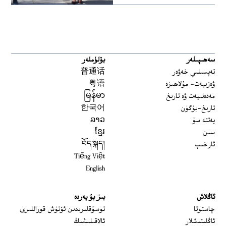
سەھىپىلەر
بۆلۈملەر
تەپسىلىي خەۋەر
普通话
ۋەزىيەت- مۇلاھىزە
粤语
مەدەنىيەت ۋە تارىخ
မြန်မာ
تارىخ-بۈگۈن
한국어
يەتتە سۇ
ລາວ
سىن
ខ្មែរ
ئارخىپ
བོད་སྐད།
Tiếng Việt
English
ئاڭلاش
بىز بۇ يەردە
 window
چاستوتا
توسۇقلىرىدىن ئۆتۈش قوراللىرى
ئاڭلىتىشلار
ئالاقىلىشىڭ