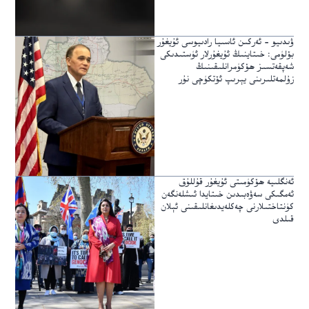
ۋىدىيو – ئەركىن ئاسىيا رادىيوسى ئۇيغۇر
بۆلۈمى: خىتاينىڭ ئۇيغۇرلار ئۈستىدىكى
شەپقەتسىز ھۆكۈمرانلىقىنىڭ
زۇلمەتلىرىنى يېرىپ ئۆتكۈچى نۇر
ئەنگلىيە ھۆكۈمىتى ئۇيغۇر قۇللۇق
ئەمگىكى سەۋەبىدىن خىتايدا ئىشلەنگەن
كۈنتاختىلارنى چەكلەيدىغانلىقىنى ئېلان
قىلدى