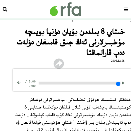
سەھىپە
ئىزد
ئاساسلىق مەزمۇنغا ئاتلاڭ
خىتاي 8 يىلدىن بۇيان دۇنيا بويىچە
مۇخبىرلارنى ئەڭ جىق قامىغان دۆلەت
دەپ قارالماقتا
2006.12.08
/
0:00
0:00
خەلقئارا كىشىلىك ھوقۇق تەشكىلاتى، مۇخبىرلارنى قوغداش
كومىتېتىنىڭ پەيشەنبە كۈنى ئېلان قىلغان دوكلاتىدا خىتاينى 8
يىلدىن بۇيان دۇنيادا مۇخبىرلارنى ئەڭ كۆپ قاماپ كېلىۋاتقان دۆلەت
دەپ ئەيىبلەش بىلەن بىر ۋاقىتتا، "خىتاي ھۆكۈمىتى قولغا ئالغان ۋە
تۈرمىگە تاشلىغان مۇخبىر ۋە يازغۇچىلارنىڭ 4 تىن 3 قىسمىغا