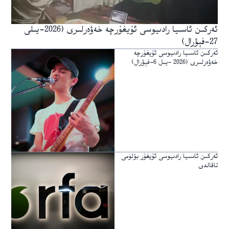
ئەركىن ئاسىيا رادىيوسى ئۇيغۇرچە خەۋەرلىرى (2026-يىلى
27-فېۋرال)
ئەركىن ئاسىيا رادىيوسى ئۇيغۇرچە
خەۋەرلىرى (2026 -يىل 6-فېۋرال)
ئەركىن ئاسىيا رادىيوسى ئۇيغۇر بۆلۈمى
تاقالدى