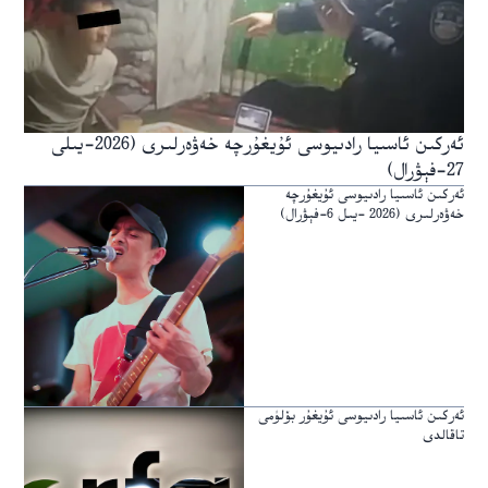
ئەركىن ئاسىيا رادىيوسى ئۇيغۇرچە خەۋەرلىرى (2026-يىلى
27-فېۋرال)
ئەركىن ئاسىيا رادىيوسى ئۇيغۇرچە
خەۋەرلىرى (2026 -يىل 6-فېۋرال)
ئەركىن ئاسىيا رادىيوسى ئۇيغۇر بۆلۈمى
تاقالدى