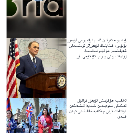
ۋىدىيو – ئەركىن ئاسىيا رادىيوسى ئۇيغۇر
بۆلۈمى: خىتاينىڭ ئۇيغۇرلار ئۈستىدىكى
شەپقەتسىز ھۆكۈمرانلىقىنىڭ
زۇلمەتلىرىنى يېرىپ ئۆتكۈچى نۇر
ئەنگلىيە ھۆكۈمىتى ئۇيغۇر قۇللۇق
ئەمگىكى سەۋەبىدىن خىتايدا ئىشلەنگەن
كۈنتاختىلارنى چەكلەيدىغانلىقىنى ئېلان
قىلدى