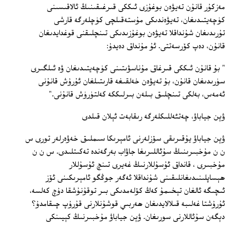
مەزكۇر قانۇن تەيۋەن بوغۇزى ئىككى قىرغىقىنىڭ ئالاقىسىنى
كۈچەيتىدىغان، تەيۋەندىكى مۇستەقىلچى كۈچلەرگە قارشى
تۇرىدىغان شۇنداقلا تەيۋەن بوغۇزىدىكى تىنچلىقنى قوغدايدىغان
قانۇن، دەپ كۆرسەتتى. ئۇ مۇنداق دەيدۇ:
" بۇ قانۇن ئىككى قىرغاق مۇناسۋىتىنى كۈچەيتىدىغان ۋە ئىلگىرى
سۈرىدىغان قانۇن، بۇ تەيۋەن خەلقىغە قارىتىلغان ئۇرۇش قانۇنى
ئەمەس، بەلكى تىنچلىق بىلەن بىرلىككە كەلتۈرۈش قانۇنى."
ۋېن جياباۋ، چەتئەللىكلەرگە رىقابەت ئېلان قىلدى
ۋېن جياباۋ يۇقىرىقى سۆزلەرنى ئامېرىكا سىملىق خەۋەرلەر تورى س
ن ن مۇخبىرىنىڭ سۇئاللىرىغا جاۋاب بەرگەندە تەكىتلىدى. س ن ن
مۇخبىرى ، قانداق ئۇسۇللارنىڭ غەيرى تىنچ ئۇسۇللار
ھېساپلىنىدىغانلىقىنى شۇنداقلا ئەگەر جوڭگو ئامېرىكىنى ئۆز
ئىچىگە ئالغان تېخىمۇ كەڭ كۆلەمدىكى بىر توقۇنۇشقا دۇچ كەلسە،
ئۇرۇشتا غەلىبە قىلالايدىغان ھەربىي قوشۇنلارنى قۇرۇپ چىقامدۇ؟
دېگەن سۇئاللارنى سورىغان. ۋېن جياباۋ مۇخبىرنىڭ كېيىنكى