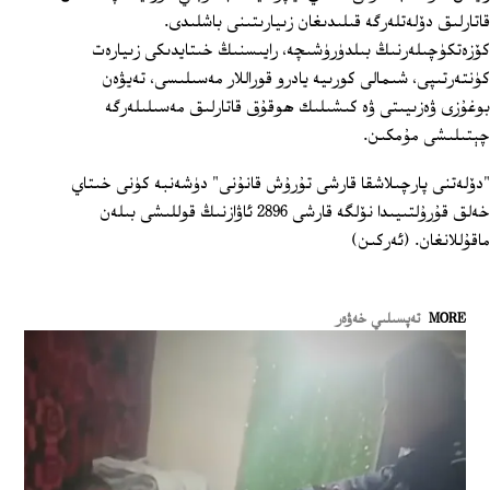
قاتارلىق دۆلەتلەرگە قىلىدىغان زىيارىتىنى باشلىدى.
كۆزەتكۈچىلەرنىڭ بىلدۈرۈشىچە، رايىسنىڭ خىتايدىكى زىيارەت
كۈنتەرتىپى، شىمالى كورىيە يادرو قوراللار مەسىلىسى، تەيۋەن
بوغۇزى ۋەزىيىتى ۋە كىشىلىك ھوقۇق قاتارلىق مەسىلىلەرگە
چېتىلىشى مۇمكىن.
"دۆلەتنى پارچىلاشقا قارشى تۇرۇش قانۇنى" دۈشەنبە كۈنى خىتاي
خەلق قۇرۇلتىيىدا نۆلگە قارشى 2896 ئاۋازنىڭ قوللىشى بىلەن
ماقۇللانغان. (ئەركىن)
MORE
تەپسىلىي خەۋەر