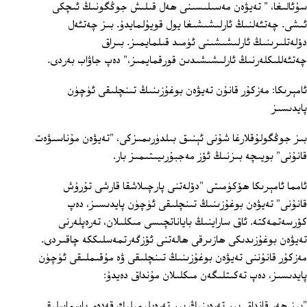
سۇئالىغا، " تەيۋەن مەسىلىسىنى ھەل قىلىش جوڭگونىڭ ئىچكى
ئىشى. چەتئەلنىڭ ئارلىشىشىغا يول قويۇلمايدۇ. بىز چەتئەل
دۆلەتلىرىنىڭ ئارلىشىشىنى ئۈمىد قىلمايمىز. بىراق
چەتئەللىكلەرنىڭ ئارلىشىشىدىن قورقمايمىز،" دەپ جاۋاب بەردى.
ئامېرىكا: مەزكۇر قانۇن تەيۋەن بوغۇزىنىڭ تىنچلىقى ئۈچۈن
پايدىسىز
بىز جوڭگولۇقلارغا شۇنى ئېنىق بىلدۈرىمىزكى، "تەيۋەن مۇناسىۋەت
قانۇنى" بويىچە بىزنىڭ ئۆز مەجبۇرىيىتىمىز بار.
ئامما ئامېرىكا ھۆكۈمىتى "دۆلەتنى پارچىلاشقا قارشى تۇرۇش
قانۇنى" تەيۋەن بوغۇزىنىڭ تىنچلىقى ئۈچۈن پايدىسىز، دەپ
كۆرسەتمەكتە. ئاق ساراينىڭ باياناتچىسى مىكلىلان، تەرەپلەرنى
تەيۋەن بوغۇزىدىكى ھازىرقى ھالەتنى ئۆزگەرتمەسلىككە چاقىردى.
مەزكۇر قانۇننى تەيۋەن بوغۇزىنىڭ تىنچلىقى ۋە مۇقىملىقى ئۈچۈن
پايدىسىز، دەپ تەكىتلىگەن مىكلىلان مۇنداق دەيدۇ:
"بىز ھەر قانداق بىر تەرەپنىڭ بىر تەرەپلىمىلىك قەدەم باسماسلىقى