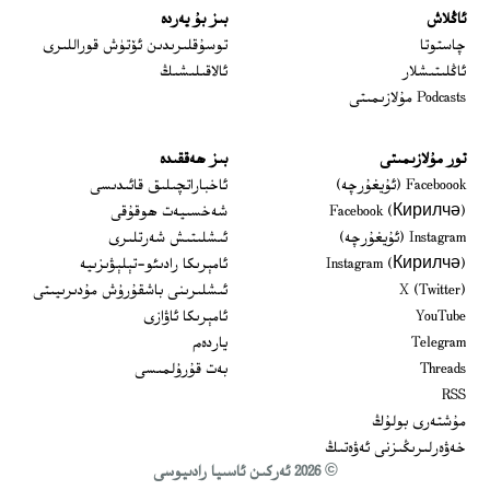
ئاڭلاش
بىز بۇ يەردە
 window
چاستوتا
توسۇقلىرىدىن ئۆتۈش قوراللىرى
ئاڭلىتىشلار
ئالاقىلىشىڭ
Podcasts مۇلازىمىتى
تور مۇلازىمىتى
بىز ھەققىدە
Opens in new window
Faceboook (ئۇيغۇرچە)
ئاخباراتچىلىق قائىدىسى
Opens in new window
Facebook (Кирилчә)
شەخسىيەت ھوقۇقى
Opens in new window
Instagram (ئۇيغۇرچە)
ئىشلىتىش شەرتلىرى
Opens in new window
Instagram (Кирилчә)
ئامېرىكا رادىئو-تېلېۋىزىيە
window
Opens in new window
X (Twitter)
ئىشلىرىنى باشقۇرۇش مۇدىرىيىتى
Opens in new window
Opens in new window
YouTube
ئامېرىكا ئاۋازى
Opens in new window
Telegram
ياردەم
Opens in new window
Threads
بەت قۇرۇلمىسى
RSS
مۇشتەرى بولۇڭ
خەۋەرلىرىڭىزنى ئەۋەتىڭ
© 2026 ئەركىن ئاسىيا رادىيوسى