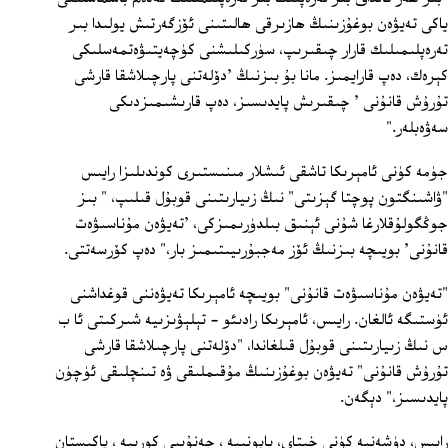
ياكى تەيۋەن بوغۇزىنىڭ ھازىرقى ھالىتىنى ئۆزگەرتىش يولىدا بىر
تەرەپلىمىلىك قارار چىقىرىپ، سۈركىلىشنى كۈچەيتىۋەتمەسلىكى
كېرەك، دەپ قارايمىز. مانا بۇ بىزنىڭ 'دۆلەتنى پارچىلاشقا قارشى
تۇرۇش قانۇنى ' چىقىرىش پايدىسىز، دەپ قارىشىمىزدىكى
سەۋەبلەر."
جۈمە كۈنى ئامېرىكا تاشقى ئىشلار مىنىستىرى كوندىلىزا رايىس
"ۋاشىنگتون پوچتا گېزىتى" نىڭ زىيارىتىنى قوبۇل قىلىپ، " بىز
جوڭگولۇقلارغا شۇنى ئېنىق بىلدۈرىمىزكى، 'تەيۋەن مۇناسىۋەت
قانۇنى' بويىچە بىزنىڭ ئۆز مەجبۇرىيىتىمىز بار،" دەپ كۆرسەتتى.
"تەيۋەن مۇناسىۋەت قانۇنى" بويىچە ئامېرىكا تەيۋەننى قوغداشنى
ئۈستىگە ئالغان. رايىس، ئامېرىكا رادىئو - تېلېۋىزىيە شىركىتى ئا ب
س نىڭ زىيارىتىنى قوبۇل قىلغاندا، "دۆلەتنى پارچىلاشقا قارشى
تۇرۇش قانۇنى" تەيۋەن بوغۇزىنىڭ مۇقىملىقى ۋە تىنچلىقى ئۈچۈن
پايدىسىز،" دېگەن.
رايىس، دۈشەنبە كۈنى خىتاي، ياپونىيە ، جەنۇبىي كورىيە ، پاكىستان