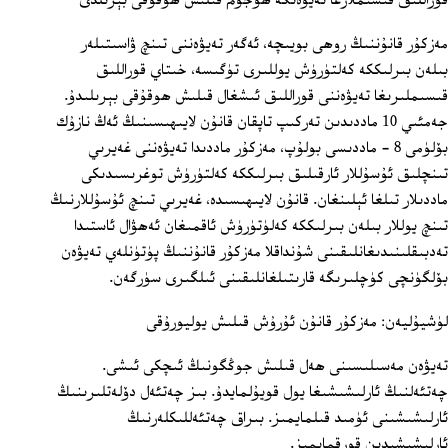
قوراللىق قىسىملارغا تەيۋەنگە ھۇجۇم قىلىش ھوقۇقى بېرىلدى
مەزكۇر قانۇننىڭ روھى بويىچە، ئەگەر تەيۋەننى تىنچ ۋاسىتىلەر
بىلەن بىرلىككە كەلتۈرۈش يوللىرى تۈگىسە، خىتاي قوراللىق
قىسىملىرىغا تەيۋەننى قوراللىق ئىشغال قىلىش ھوقۇقى بېرىلىدۇ.
جەمئىي 10 ماددىدىن تەركىپ تاپقان قانۇن لايىھىسىنىڭ ئەڭ نازۇك
بۆلۈمى 8 - ماددىسى بولۇپ، مەزكۇر ماددىدا تەيۋەننى غەيرىي
تىنچلىق ئۇسۇللار ئارقىلىق بىرلىككە كەلتۈرۈش توغرىسىدىكى
ماددىلار تىلغا ئېلىنغان. قانۇن لايىھىسىدە، غەيرىي تىنچ ئۇسۇللارنىڭ
تىنچ يوللار بىلەن بىرلىككە كەلۈتۈرۈش ئاقمىغان ئەھۋال ئاستىدا
تەدبىقلىنىدىغانلىقىنى شۇنداقلا مەزكۇر قانۇننىڭ پۈتۈنلەي تەيۋەن
بۆلگۈنچى كۈچلىرىگە قارىتىلغانلىقىنى ئىلگىرى سۈرگەن.
لۈشيۇليەن: مەزكۇر قانۇن ئۇرۇش قىلىش يوليورۇقى
تەيۋەن مەسىلىسىنى ھەل قىلىش جوڭگونىڭ ئىچكى ئىشى.
چەتئەلنىڭ ئارلىشىشىغا يول قويۇلمايدۇ. بىز چەتئەل دۆلەتلىرىنىڭ
ئارلىشىشىنى ئۈمىد قىلمايمىز. بىراق چەتئەللىكلەرنىڭ
ئارلىشىشىدىن قورقمايمىز.