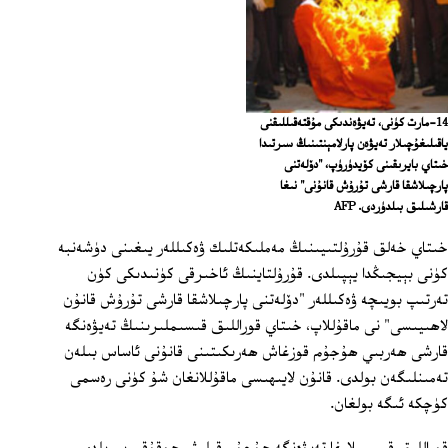
14-مارت كۈنى، تەيۋەندىكى مۇقتەقىللىقنى
ياقىلىغۇچىلار تەيۋەن پارلامېنتىنىڭ سىرتىدا
خىتاي بايرىقىنى كۆيدۈرۈپ، "دۆلەتنى
پارچىلاشقا قارشى تۇرۇش قانۇنى" نىغا
قارشىلىق بىلدۈردى. AFP
خىتاي خەلق قۇرۇلتىيىنىڭ مەملىكەتلىك ۋەكىللەر يىغىنى دۈشەنبە
كۈنى بېيجىڭدا يېپىلدى. قۇرۇلتاينىڭ ئاخىرقى كۈنىدىكى كۈن
تەرتىپ بويىچە ۋەكىللەر "دۆلەتنى پارچىلاشقا قارشى تۇرۇش قانۇن
لاھىيىسى" نى ماقۇللاپ، خىتاي قوراللىق قىسىملىرىنىڭ تەيۋەنگە
قارشى ھەربىي ھۇجۇم قوزغاش ھەرىكىتىنى قانۇنى ئاساس بىلەن
تەمىنلىگەن بولدى. قانۇن لايىھىسى ماقۇللانغان شۇ كۈنى رەسمى
كۈچكە ئىگە بولغان.