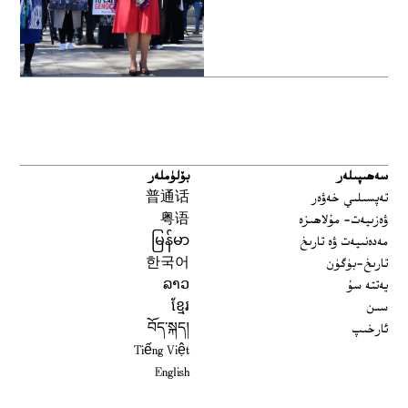
سەھىپىلەر
بۆلۈملەر
تەپسىلىي خەۋەر
普通话
ۋەزىيەت- مۇلاھىزە
粤语
مەدەنىيەت ۋە تارىخ
မြန်မာ
تارىخ-بۈگۈن
한국어
يەتتە سۇ
ລາວ
سىن
ខ្មែរ
ئارخىپ
བོད་སྐད།
Tiếng Việt
English