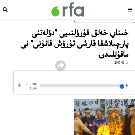
سەھىپە
ئىزد
ئاساسلىق مەزمۇنغا ئاتلاڭ
خىتاي خەلق قۇرۇلتىيى "دۆلەتنى
پارچىلاشقا قارشى تۇرۇش قانۇنى" نى
ماقۇللىدى
2005.03.14
/
0:00
0:00