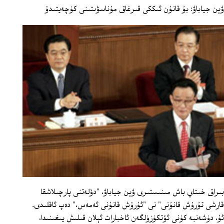
ۋېن جياباۋ: بۇ قانۇن ئىككى قىرغاق مۇناسۋىتىنى كۈچەيتىدۇ
بىراق خىتاي باش مىنىستىرى ۋېن جياباۋ، "دۆلەتنى پارچىلاشقا
قارشى تۇرۇش قانۇنى" نى "ئۇرۇش قانۇنى ئەمەس،" دەپ ئاقلىدى.
ئۇ، دۈشەنبە كۈنى ئۆتكۈزۈلگەن ئاخبارات ئېلان قىلىش يىغىنىدا،