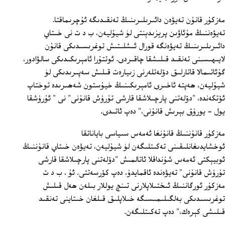
مەزكۇر قانۇن تەيۋەن دائىرىلىرىنىڭ تەنقىدىگە ئۇچرىماقتا.
تەيۋەننىڭ مۇئاۋىن پرېزىدېنتى لۈ شيۇليەن، ب د ت نى خىتاي
دائىرىلىرىنىڭ تەيۋەنگە قورال ئىشلىتىش توغرىسىدىكى قانۇن
لايىھىسىنى تەنقىد قىلىشقا چاقىردى. ئوتتۇرا ئامېرىكىدىكى سالۋادور،
گۇئاتىمالا قاتارلىق دۆلەتلەرنى زىيارەت قىلىش سەپىرىدىكى لۈ
شيۇليەن، ھەپتە ئاخىرى ئامېرىكىنىڭ خيۇستون شەھىرىدە توختاپ
ئۆتكەندە، "دۆلەتنى پارچىلاشقا قارشى تۇرۇش قانۇنى" نى " ئۇرۇشقا
يول - يورۇق بېرىش قانۇنى،" دەپ ئاتىدى.
مەزكۇر قانۇننىڭ قانۇنغا ئەمەس سىياسى باياناتقا
ئوخشايدىغانلىقىنى تەكىتلىگەن لۈ شيۇليەن، تەيۋەن خىتاي قانۇننىڭ
ئوبيېكتى ئەمەس شۇنداقلا ئاتالمىش "دۆلەتنى پارچىلاشقا قارشى
تۇرۇش قانۇنى" تەيۋەندە ئاقمايدۇ، دەپ كۆرسەتتى. ئۇ ، ب د ت
مەزكۇر ئورگاننىڭ ئىختىلاپلارنى تىنچ يوللار بىلەن ھەل قىلىش
توغرىسىدىكى بەلگىلىمىسىگە خىلاپلىق قىلغان خىتاينى تەنقىد
قىلىشى كېرەك،" دەپ تەكىتلىگەن.