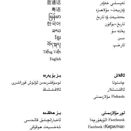
تەپسىلىي خەۋەر
普通话
ۋەزىيەت- مۇلاھىزە
粤语
مەدەنىيەت ۋە تارىخ
မြန်မာ
تارىخ-بۈگۈن
한국어
يەتتە سۇ
ລາວ
سىن
ខ្មែរ
ئارخىپ
བོད་སྐད།
Tiếng Việt
English
ئاڭلاش
بىز بۇ يەردە
 window
چاستوتا
توسۇقلىرىدىن ئۆتۈش قوراللىرى
ئاڭلىتىشلار
ئالاقىلىشىڭ
Podcasts مۇلازىمىتى
تور مۇلازىمىتى
بىز ھەققىدە
Opens in new window
Faceboook (ئۇيغۇرچە)
ئاخباراتچىلىق قائىدىسى
Opens in new window
Facebook (Кирилчә)
شەخسىيەت ھوقۇقى