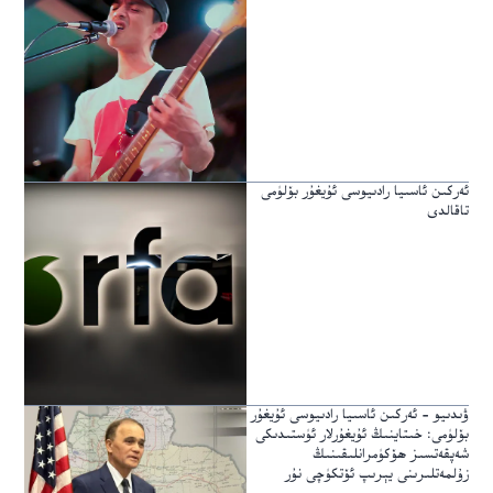
ئەركىن ئاسىيا رادىيوسى ئۇيغۇر بۆلۈمى
تاقالدى
ۋىدىيو – ئەركىن ئاسىيا رادىيوسى ئۇيغۇر
بۆلۈمى: خىتاينىڭ ئۇيغۇرلار ئۈستىدىكى
شەپقەتسىز ھۆكۈمرانلىقىنىڭ
زۇلمەتلىرىنى يېرىپ ئۆتكۈچى نۇر