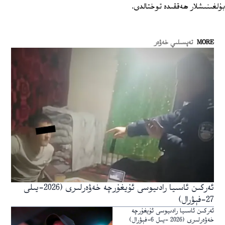
بۇلغىنىشلار ھەققىدە توختالدى.
MORE
تەپسىلىي خەۋەر
ئەركىن ئاسىيا رادىيوسى ئۇيغۇرچە خەۋەرلىرى (2026-يىلى
27-فېۋرال)
ئەركىن ئاسىيا رادىيوسى ئۇيغۇرچە
خەۋەرلىرى (2026 -يىل 6-فېۋرال)