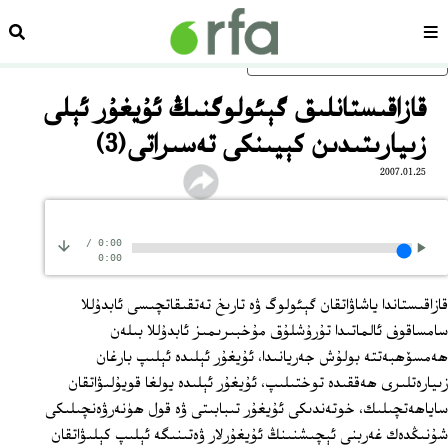
سەھىپە
ئىزد
ئاساسلىق مەزمۇنغا ئاتلاڭ
قازاقىستانلىق گېئولوگنىڭ ئۇيغۇر ئېلى
زىيارىتىدىن كېيىنكى تەسىراتى(3)
2007.01.25
/
0:00
0:00
قازاقىستاندا ياشاۋاتقان گېئولوگ ۋە تارىخ تەتقىقاتچىسى ئابدۇللا
سامساقوف ئالماتىدا تۇرۇشلۇق مۇخبىرىمىز ئابدۇللا بىلەن
ھەمسۆھبەتتە بولۇش جەريانىدا، ئۇيغۇر ئېلىدە ئېلىپ بارغان
زىيارەتلىرى ھەققىدە توختىلىپ، ئۇيغۇر ئېلىدە يولغا قويۇلىۋاتقان
ساياھەتچىلىك، خوتەندىكى ئۇيغۇر تىبابىتى ۋە قول ھۈنەرۋەنچىلىكى
شۇنىڭدەك غەربنى ئېچىشنىنڭ ئۇيغۇرلار ۋەتىنىگە ئېلىپ كېلىۋاتقان