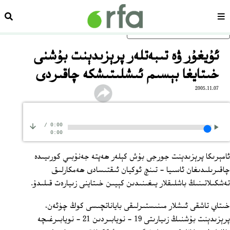
سەھىپە
ئىزد
ئاساسلىق مەزمۇنغا ئاتلاڭ
ئۇيغۇر ۋە تىبەتلەر پرېزىدېنت بۇشنى
خىتايغا بېسىم ئىشلىتىشكە چاقىردى
2005.11.07
/
0:00
0:00
ئامېرىكا پرېزىدېنت جورجى بۇش كېلەر ھەپتە جەنۇبىي كورىيىدە
چاقىرىلىدىغان ئاسىيا - تىنچ ئوكيان ئىقتىسادى ھەمكارلىق
تەشكىلاتىنىڭ باشلىقلار يىغىنىدىن كېيىن خىتاينى زىيارەت قىلىدۇ.
خىتاي تاشقى ئىشلار مىنىستىرلىقى باياناتچىسى كوڭ چۈئەن،
پرېزىدېنت بۇشنىڭ زىيارىتى 19 - نويابىردىن 21 - نويابىرغىچە