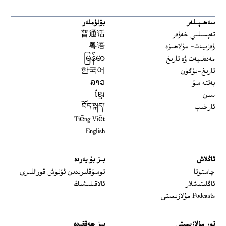
سەھىپىلەر
بۆلۈملەر
تەپسىلىي خەۋەر
普通话
ۋەزىيەت- مۇلاھىزە
粤语
مەدەنىيەت ۋە تارىخ
မြန်မာ
تارىخ-بۈگۈن
한국어
يەتتە سۇ
ລາວ
سىن
ខ្មែរ
ئارخىپ
བོད་སྐད།
Tiếng Việt
English
ئاڭلاش
بىز بۇ يەردە
 window
چاستوتا
توسۇقلىرىدىن ئۆتۈش قوراللىرى
ئاڭلىتىشلار
ئالاقىلىشىڭ
Podcasts مۇلازىمىتى
تور مۇلازىمىتى
بىز ھەققىدە