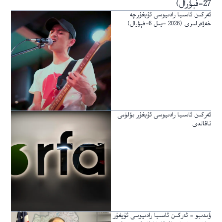
27-فېۋرال)
ئەركىن ئاسىيا رادىيوسى ئۇيغۇرچە
خەۋەرلىرى (2026 -يىل 6-فېۋرال)
ئەركىن ئاسىيا رادىيوسى ئۇيغۇر بۆلۈمى
تاقالدى
ۋىدىيو – ئەركىن ئاسىيا رادىيوسى ئۇيغۇر