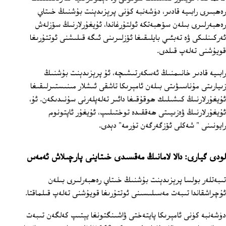
رەھبىرى رابىيە قادىر، دۈشەنبە كۈنى پرېزىدېنت بۇشنىڭ خىتاي
رەھبەرلىرى بىلەن سۆھبەتكە ئولتۇرغاندا، ئۇيغۇرلارنىڭ سۆزلەش
ئەركىنلىكى ۋە تەبئىي بايلىقىغا ئۆزلىرىنى ئىگە قىلىشنى ئوتتۇرىغا
قويۇشنى تەلەپ قىلدى.
رابىيە قادىر خانىمنىڭ ئەسكەرتىشىچە، ئۇ پرېزىدېنت بۇشنىڭ
زىيارىتى مۇناسىۋىتى بىلەن ئامېرىكا تاشقى ئىشلار مىنىستىرلىقىغا
ئۇيغۇرلارنىڭ كىشىلىك ھوقۇقىغا دائىر تەلەپلەرنى سۇنىدىكەن. ئۇ،
ئۇيغۇرلارنىڭ ۋەزىيىتى ھەققىدە توختىلىپ، ئۇيغۇر ئاپتونوم
رايونىنى " شەكلى ئۆزگەرگەن تۈرمە" دېدى.
لودى گيارى: دالا لامانىڭ مەقسىدى خىتاينى پارچىلاش ئەمەس
تىبەتلەر بولسا پرېزىدېنت بۇشنىڭ خىتاي رەھبەرلىرى بىلەن
ئۇچراشقاندا تىبەت مەسىلىسىنى ئوتتۇرىغا قويۇشنى تەلەپ قىلماقتا.
دۈشەنبە كۈنى ئامېرىكا پايتەختى ۋاشىنگتونغا يېتىپ كەلگەن تىبەت