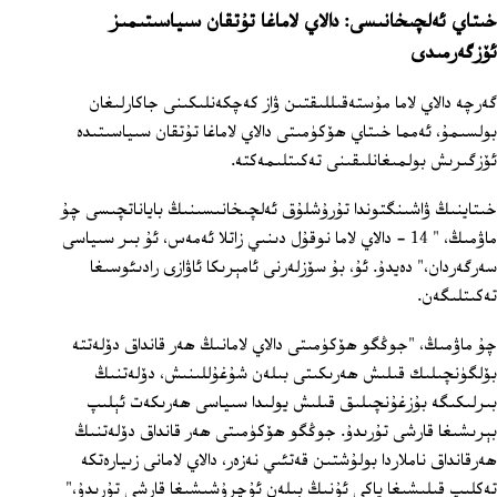
خىتاي ئەلچىخانىسى: دالاي لاماغا تۇتقان سىياسىتىمىز
ئۆزگەرمىدى
گەرچە دالاي لاما مۇستەقىللىقتىن ۋاز كەچكەنلىكىنى جاكارلىغان
بولسىمۇ، ئەمما خىتاي ھۆكۈمىتى دالاي لاماغا تۇتقان سىياسىتىدە
ئۆزگىرىش بولمىغانلىقىنى تەكىتلىمەكتە.
خىتاينىڭ ۋاشىنگتوندا تۇرۇشلۇق ئەلچىخانىسىنىڭ باياناتچىسى چۇ
ماۋمىڭ، " 14 - دالاي لاما نوقۇل دىنىي زاتلا ئەمەس، ئۇ بىر سىياسى
سەرگەردان،" دەيدۇ. ئۇ، بۇ سۆزلەرنى ئامېرىكا ئاۋازى رادىئوسىغا
تەكىتلىگەن.
چۇ ماۋمىڭ، "جوڭگو ھۆكۈمىتى دالاي لامانىڭ ھەر قانداق دۆلەتتە
بۆلگۈنچىلىك قىلىش ھەرىكىتى بىلەن شۇغۇللىنىش، دۆلەتنىڭ
بىرلىكىگە بۇزغۇنچىلىق قىلىش يولىدا سىياسى ھەرىكەت ئېلىپ
بېرىشىغا قارشى تۇرىدۇ. جوڭگو ھۆكۈمىتى ھەر قانداق دۆلەتنىڭ
ھەرقانداق ناملاردا بولۇشتىن قەتئىي نەزەر، دالاي لامانى زىيارەتكە
تەكلىپ قىلىشىغا ياكى ئۇنىڭ بىلەن ئۇچرۇشىشىغا قارشى تۇرىدۇ،"