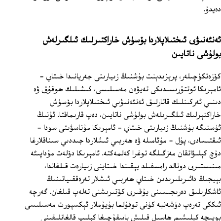
دەيدۇ.
ئەنئەنىۋى ئىختىلاپلاردا بۆسۈش خاراكتىرلىك ئىلگىرلەش
بولۇشى ناتايىن
كۆزەتكۈچىلەر، پرېزىدېنت بۇشنىڭ زىيارىتى جەريانىدا خىتاي -
ئامېرىكا ئوتتۇرىسىدىكى تەيۋەن مەسىلىسى، كىشىلىك ھوقۇق ۋە
دىنىي ئەركىنلىك قاتارلىق ئەنئەنىۋىي ئىختىلاپلاردا بۆسۈش
خاراكتېرلىك ئىلگىرىلەش بولۇشى ناتايىن، دەپ قارىماقتا. ئۇنىڭ
ئۈستىگە بۇشنىڭ زىيارىتى خىتاي - ئامېرىكا مۇناسۋىتى سودا -
ئىقتىسادى، پۇل - مۇئامىلە ۋە ھەربىي ئىشلاردا جىددىي سىناقلارغا
دۇچ كېلىۋاتقان مەزگىلگە توغرا كەلمەكتە. ئامېرىكا دۆلەت مۇداپىئە
مىنىستىرى دونالد رامسفىلد يېقىندا خىتاينى زىيارەت قىلغاندا،
بېيجىڭ دائىرىلىرىدىن خىتاي ھەربىي ئىشلار تەرەققىياتىنىڭ
ئاشكارىلىق دەرىجىسىنى يۇقىرى كۆتىرىشنى تەلەپ قىلغان. گەرچە
ئىككى تەرەپ دۈشەنبە كۈنى توقۇلما بۇيۇملار ئېكسپورت مەسىلىسى
بويىچە كېلىشىم ھاسىل قىلىش باسقۇچىغا كېلىپ قالغانلىقىنى