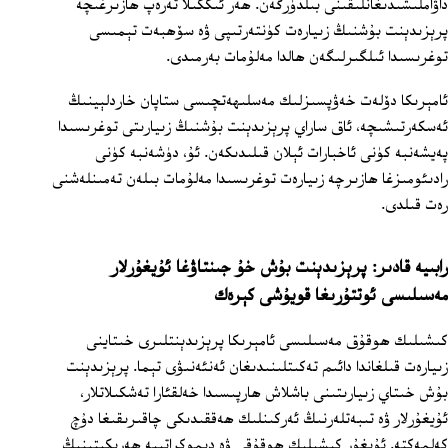
داۋاملىشىدىغانلىقىنى بىلدۈرگەن. ھەر ئىككىلا تەرەپ ھازىرغىچە
پرېزىدېنت بۇشنىڭ زىيارەت كۈنتەرتىپى ۋە سۆھبەت تېمىسى
توغرىسىدا ئىلگىرلىگەن ھالدا مەلۇمات بەرمىدى.
ئامېرىكا دۆلەت خەۋپسىزلىك مەسلىھەتچىسى ستاپان خاردلېينىڭ
ئەسكەرتىشىچە، ئاق ساراي پرېزىدېنت بۇشنىڭ زىيارىتى توغرىسىدا
پەيشەنبە كۈنى ئاخبارات ئېلان قىلىدىكەن. ئۇ، دۈشەنبە كۈنى
رادىئومىزغا ھازىرچە زىيارەت توغرىسىدا مەلۇمات بىلەن تەمىنلەشنى
رەت قىلدى.
رابىيە قادىر: پرېزىدېنت بۇش خۇ جىنتاۋغا ئۇيغۇرلار
مەسىلىسى ئوتتۇرىغا قويۇشى كېرەك
كىشىلىك ھوقۇق مەسىلىسى ئامېرىكا پرېزىدېنتلىرى خىتاينى
زىيارەت قىلغاندا دائىم تەكىتلىنىدىغان ئەنئەنىۋى تېما. پرېزىدېنت
بۇش خىتاي زىيارىتىنى باشلاش ھارپىسىدا خەلقئارا تەشكىلاتلار،
ئۇيغۇرلار ۋە تىبەتلەرنىڭ ئەركىنلىك ھەققىدىكى چاقىرىقىغا دۇچ
كەلمەكتە. ئۇيغۇر كىشىلىك ھوقۇقى ۋە دېموكراتىيە ھەرىكىتىنىڭ