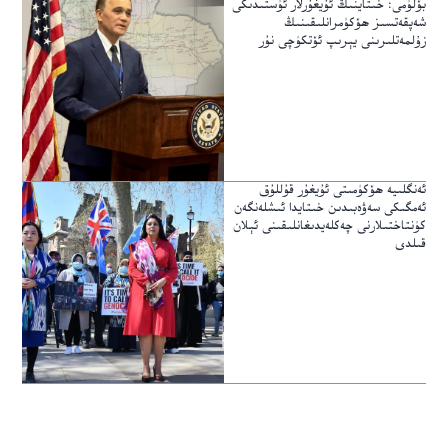
بۆلۈمى: خىتاينىڭ ئۇيغۇرلار ئۈستىدىكى
شەپقەتسىز ھۆكۈمرانلىقىنىڭ
زۇلمەتلىرىنى يېرىپ ئۆتكۈچى نۇر
ئەنگلىيە ھۆكۈمىتى ئۇيغۇر قۇللۇق
ئەمگىكى سەۋەبىدىن خىتايدا ئىشلەنگەن
كۈنتاختىلارنى چەكلەيدىغانلىقىنى ئېلان
قىلدى