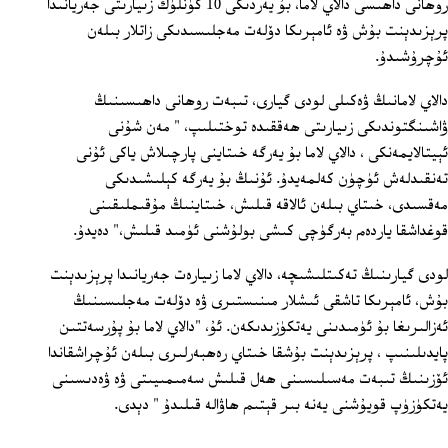
روھانى داھىسى دالاي لاما، بۇ يەردىكى 10 كۈنلۈك زىيارىتى جەريانىدا
پرېزىدېنت بۇش ۋە ئامېرىكا دۆلەت مەجلىسىدىكى زاتلار بىلەن
ئۇچرۇشىدۇ.
دالاي لامانىڭ ۋەكىلى لودى گيارى، تىبەت روھانى داھىسىنىڭ
ۋاشىنگتوندىكى زىيارىتى ھەققىدە توختىلىپ، " مەن شۇنى
ئېيتالايمەنكى ، دالاي لاما بۇ يەرگە خىتاينى پارچىلاش ياكى ئۇنى
تەنقىدلەش ئۈچۈن كەلمەيدۇ. ئۇنىڭ بۇ يەرگە كېلىشىدىكى
مەقسىدى، خىتاي بىلەن ئالاقە قىلىش، خىتاينىڭ مۇقىملىقىنى
قوغداشقا ياردەم بەرگۈچى كىشى بولۇشنى ئۈمىد قىلىش،" دەيدۇ.
لودى گيارىنىڭ تەكىتلىشىچە، دالاي لاما زىيارەت جەريانىدا پرېزىدېنت
بۇش، ئامېرىكا تاشقى ئىشلار مىنىستىرى ۋە دۆلەت مەجلىسىنىڭ
ئەزالىرىغا بۇ ئۈمىدىنى يەتكۈزىدىكەن. ئۇ، "دالاي لاما بۇ پۇرسەتتىن
پايدىلىنىپ ، پرېزىدېنت بۇشقا خىتاي رەھبەرلىرى بىلەن ئۇچراشقاندا
ئۆزىنىڭ تىبەت مەسىلىسىنى ھەل قىلىش سەمىمىيىتى ۋە ۋەدىسىنى
يەتكۈزۈپ قويۇشنى يەنە بىر قېتىم ھاۋالە قىلىدۇ " دېدى.