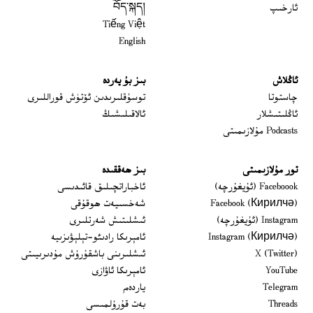
ئارخىپ
བོད་སྐད།
Tiếng Việt
English
ئاڭلاش
بىز بۇ يەردە
 window
چاستوتا
توسۇقلىرىدىن ئۆتۈش قوراللىرى
ئاڭلىتىشلار
ئالاقىلىشىڭ
Podcasts مۇلازىمىتى
تور مۇلازىمىتى
بىز ھەققىدە
Opens in new window
Faceboook (ئۇيغۇرچە)
ئاخباراتچىلىق قائىدىسى
Opens in new window
Facebook (Кирилчә)
شەخسىيەت ھوقۇقى
Opens in new window
Instagram (ئۇيغۇرچە)
ئىشلىتىش شەرتلىرى
Opens in new window
Instagram (Кирилчә)
ئامېرىكا رادىئو-تېلېۋىزىيە
window
Opens in new window
X (Twitter)
ئىشلىرىنى باشقۇرۇش مۇدىرىيىتى
Opens in new window
Opens in new window
YouTube
ئامېرىكا ئاۋازى
Opens in new window
Telegram
ياردەم
Opens in new window
Threads
بەت قۇرۇلمىسى