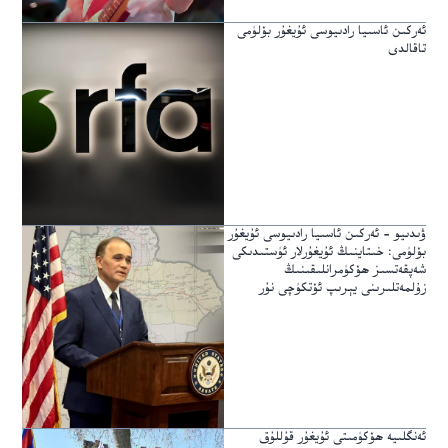
ئەركىن ئاسىيا رادىيوسى ئۇيغۇر بۆلۈمى
تاقالدى
ۋىدىيو – ئەركىن ئاسىيا رادىيوسى ئۇيغۇر
بۆلۈمى: خىتاينىڭ ئۇيغۇرلار ئۈستىدىكى
شەپقەتسىز ھۆكۈمرانلىقىنىڭ
زۇلمەتلىرىنى يېرىپ ئۆتكۈچى نۇر
ئەنگلىيە ھۆكۈمىتى ئۇيغۇر قۇللۇق