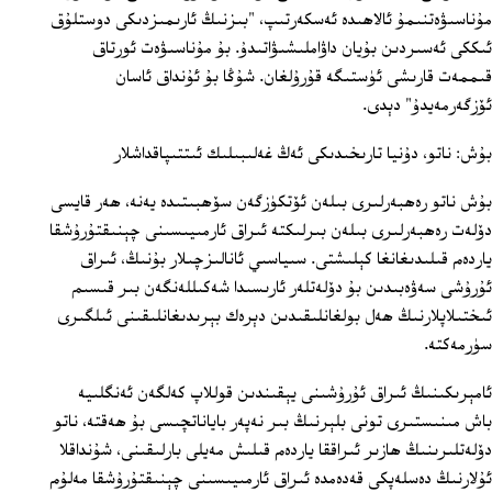
مۇناسىۋەتنىمۇ ئالاھىدە ئەسكەرتىپ، "بىزنىڭ ئارىمىزدىكى دوستلۇق
ئىككى ئەسىردىن بۇيان داۋاملىشىۋاتىدۇ. بۇ مۇناسىۋەت ئورتاق
قىممەت قارىشى ئۈستىگە قۇرۇلغان. شۇڭا بۇ ئۇنداق ئاسان
ئۆزگەرمەيدۇ" دېدى.
بۇش: ناتو، دۇنيا تارىخىدىكى ئەڭ غەلىبىلىك ئىتتىپاقداشلار
بۇش ناتو رەھبەرلىرى بىلەن ئۆتكۈزگەن سۆھبىتىدە يەنە، ھەر قايسى
دۆلەت رەھبەرلىرى بىلەن بىرلىكتە ئىراق ئارمىيىسىنى چېنىقتۇرۇشقا
ياردەم قىلىدىغانغا كېلىشتى. سىياسىي ئانالىزچىلار بۇنىڭ، ئىراق
ئۇرۇشى سەۋەبىدىن بۇ دۆلەتلەر ئارىسىدا شەكىللەنگەن بىر قىسىم
ئىختىلاپلارنىڭ ھەل بولغانلىقىدىن دېرەك بېرىدىغانلىقىنى ئىلگىرى
سۈرمەكتە.
ئامېرىكىنىڭ ئىراق ئۇرۇشىنى يېقىندىن قوللاپ كەلگەن ئەنگلىيە
باش مىنىستىرى تونى بلېرنىڭ بىر نەپەر باياناتچىسى بۇ ھەقتە، ناتو
دۆلەتلىرىنىڭ ھازىر ئىراققا ياردەم قىلىش مەيلى بارلىقىنى، شۇنداقلا
ئۇلارنىڭ دەسلەپكى قەدەمدە ئىراق ئارمىيىسىنى چېنىقتۇرۇشقا مەلۇم