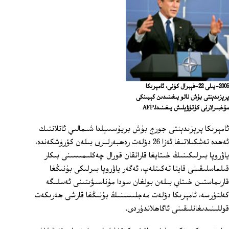
2005-يىلى 22-فېبرال كۈنى، ئامېرىكا
پرېزىدېنتى بۇش ناتو يىغىنىدىن كېيىنكى
مۇخبىرلارنى كۈتۈۋېلىش يىغىنىدا.AFP
ئامېرىكا پرېزىدېنتى جورج بۇش بريۇسسېلدا شىمالىي ئاتلانتىك
ئەھدە تەشكىلاتىغا ئەزا 26 دۆلەت رەھبەرلىرى بىلەن كۆرۈشكەندە،
ياۋروپا بىرلىكىنىڭ خىتايغا قاراتقان قورال چەكلىمىسىنى بىكار
قىلماسلىقىنى قايتا تەكىتلەپ، ئەگەر ياۋروپا بىرلىكى بۇنىڭغا
قارىماستىن خىتاي بىلەن بولغان سودا مۇناسىۋىتىنى ئەسلىگە
كەلتۈرسە، ئامېرىكا دۆلەت مەجلىسىنىڭ بۇنىڭغا قارشى ھەرىكەت
قوللىنىدىغانلىقىنى ئاگاھلاندۇردى.