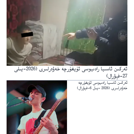
ئەركىن ئاسىيا رادىيوسى ئۇيغۇرچە خەۋەرلىرى (2026-يىلى
27-فېۋرال)
ئەركىن ئاسىيا رادىيوسى ئۇيغۇرچە
خەۋەرلىرى (2026 -يىل 6-فېۋرال)