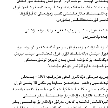
يىغىندىن كېيىنكى مۇخبىرلارنى كۈتۈۋەلىش يىغىنىدا سۆز قىلغان
پرېزىدېنت بۇش بۇ ھەقتە يەنە توختىلىپ، خىتايغا قارىتىلغان قورال
چەكلىمىسىنىڭ بىكار قىلىنىشى ئاسىيا رايونىدىكى تەڭپۇڭلۇققا
تەسىر كۆرستىدىغانلىقىنى بىلدۈردى.
خىتايغا قورال سېتىپ بېرىش، ئىككى قىرغاق مۇناسىۋىتىنى
جىددىيلەشتۈرىدۇ
"بىزنىڭ دۆلىتىمىزدە مۇنداق بىر چوڭ ئەندىشە بار. ئۇ بولسىمۇ،
قورال سېتىش دېگەنلىكنىڭ ئۆزى قورال تېخنىكىسى سېتىپ بېرىش
دېگەنلىك. بۇ ئەلۋەتتە خىتاي بىلەن تەيۋەن ئوتتۇرىسىدىكى
مۇناسىۋەت تەڭپۇڭلۇقىنى ئۆزگەرتىۋېتىدۇ".
ياۋروپا بىرلىكى دۆلەتلىرى تېخى ھازىرغىچە 1989 - يىلىدىكى
تيەنئەنمېن ۋەقەسى سەۋەبىدىن خىتايغا بېرىلگەن 15 يىللىق قورال
چەكلىمىسىنى بىكار قىلىشقا كېلىشمىگەن بولسىمۇ، ئەمما فرانسىيە
ۋە ئىتالىيە قاتارلىق دۆلەتلەر بۇ چەكلىمىنىڭ بىكار قىلىنىشى
كېرەكلىكىنى تەكىتلەپ كەلدى. مەزكۇر دۆلەتلەر بۇ چەكلىمىنى بىكار