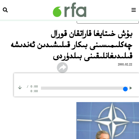
سەھىپە
ئىزد
ئاساسلىق مەزمۇنغا ئاتلاڭ
بۇش خىتايغا قاراتقان قورال
چەكلىمىسىنى بىكار قىلىشىدىن ئەندىشە
قىلىدىغانلىقىنى بىلدۈردى
2005.02.22
/
0:00
0:00