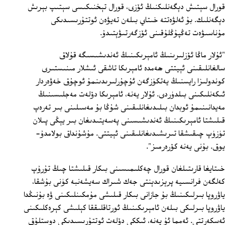
قورال سېتىش دېگەنلىكنىڭ ئۆزى، قورال تېخنىكىسى سېتىپ بېرىش
دېگەنلىك. بۇ ئەلۋەتتە خىتاي بىلەن تەيۋەن ئوتتۇرىسىدىكى
مۇناسىۋەت تەڭپۇڭلۇقىنى ئۆزگەرتىۋېتىدۇ.
"ئۇلار ماڭا ئۆزلىرىنىڭ ئامېرىكىنىڭ ئەندىشىسىگە قۇلاق
سالغانلىقىنى ئېيتتى ھەمدە ئامېرىكا تاشقى ئىشلار مىنىستىرى
كوندولىزا رايسنىڭ يەتكۈزگەن ئۇچۇرلىرىدىنمۇ ئوچۇق خەۋەردار
ئىكەنلىكىنى بىلدۈردى. ئۇلار يەنە، ئامېرىكا دۆلەت مەجلىسىنىڭ
مەيدانىنىمۇ ئوبدان بىلىدىغانلىقىنى شۇڭا بۇ مەسىلىنى بىر تەرەپ
قىلىشتا ئامېرىكىنىڭ ئەندىشىسىنى پەسەيتىدىغان بىر يېڭى پىلان
تۈزۈپ چىقىشقا تىرىشىدىغانلىقىنى ئېيتتى. مۇشۇنداق بولامدۇ-
يوق. بۇنى يەنە كۆرەرمىز".
خىتايغا قارىتىلغان قورال چەكلىمىسىنى بىكار قىلىشتا چىڭ تۇرۇپ
كەلگەن فرانسىيە پرېزىدېنتى جەك شىراك سەيشەنبە كۈنى بۇشقا،
ياۋروپا بىرلىكىنىڭ بۇ جازانى بىكار قىلىشى مۇمكىنلىكىنى ۋە بۇنىڭدا
ياۋروپا بىرلىكى بىلەن ئامېرىكىنىڭ ئورتاقلىققا كېلىشى كېرەكلىكىنى
ئەسكەرتتى. ئەمما ئۇ يەنە، ئىككى دۆلەت ئوتتۇرىسىدىكى دوستلۇق