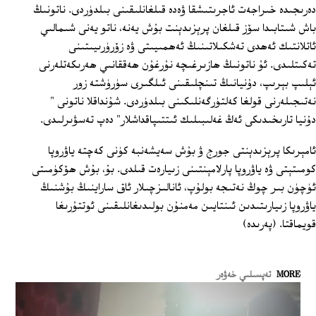
دەرىجىدە خىراجەت ئاجرىتىشقا ۋەدە قىلغانلىقىنى بىلدۈردى. ناتونىڭ
باش شىتابىدا سۆز قىلغان پرېزىدېنت بۇش يەنە، ناتو يەنى شىمالىي
ئاتلانتىك ئەھدى تەشكىلاتىنىڭ ئەھمىيىتى ۋە زۆرۈرىيىتىنى
تەكىتلىدى. ئۇ ناتونىڭ ھازىرغىچە نۇرغۇن ھەققانىي ھەرىكەتلەرنى
ئېلىپ بېرىپ، دۇنيانىڭ تىنچلىقىنى ئىلگىرى سۈرۈشتە زور
نەتىجىلەرنى قولغا كەلتۈرگەنلىكىنى بىلدۈردى. شۇنداقلا ناتونى "
دۇنيا تارىخىدىكى ئەڭ غەلىبىلىك ئىتتىپاقداشلار" دەپ تەسۋىرلىدى.
ئامېرىكا پرېزىدېنتى جورج ۋ بۇش سەيشەنبە كۈنى كەچتە ياۋروپا
كومىتېتى ۋە ياۋروپا پارلامېنتىنى زىيارەت قىلدى. بۇ، بۇش ھۆكۈمىتى
ئۈچۈن بىر چوڭ نەتىجە بولۇپ، ئانالىزچىلار ئاق ساراينىڭ بۇشنىڭ
ياۋروپا زىيارىتىدىن ئىنتايىن مەمنۇن بولىدىغانلىقىنى ئوتتۇرىغا
قويماقتا. (پەرىدە)
MORE
تەپسىلىي خەۋەر