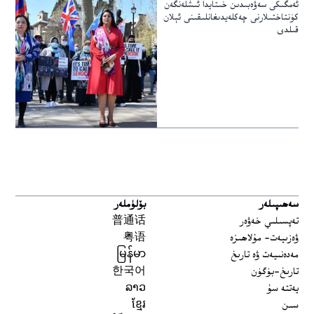
ئەمگىكى سەۋەبىدىن خىتايدا ئىشلەنگەن
كۈنتاختىلارنى چەكلەيدىغانلىقىنى ئېلان
قىلدى
سەھىپىلەر
بۆلۈملەر
تەپسىلىي خەۋەر
普通话
ۋەزىيەت- مۇلاھىزە
粤语
مەدەنىيەت ۋە تارىخ
မြန်မာ
تارىخ-بۈگۈن
한국어
يەتتە سۇ
ລາວ
سىن
ខ្មែរ