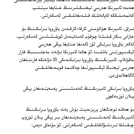
قىلىشتا، ئامېرىكىنىڭ ئەندىشىسىگە ئالاھىدە ئېتىبار بېرىدىغانلىقىنى
ھەمدە ئامېرىكا ھەربىي تېخنىكىلىرىنىڭ خىتايغا سېتىلىپ
كەتمەسلىككە كاپالەتلىك قىلىدىغانلىقىنى ئەسكەرتتى.
بىراق، ئامېرىكا ھۆكۈمىتى ئارقا-ئارقىدىن ياۋروپا بىرلىكىنىڭ بۇ
جازانى بىكار قىلىشتا چوقۇم ئەستايىدىل ئويلىشىشىنى ئەسكەرتىپ،
ئەگەر ياۋروپا بىرلىكى ئۆز ئالدىغا خىتايغا يېڭى ھەربىي
ئېكىسپورتىنى باشلىسا، ئۇ ھالدا ئامېرىكا دۆلەت مەجلىسىنىڭ قارار
ماقۇللاپ، ئامېرىكىنىڭ ياۋروپا بىرلىكىدىكى 25 دۆلەتكە قارىتىلغان
ھەربىي تېخنىكا ئېكىسپورتىغا چەكلىمە قويىدىغانلىقىنى
ئاگاھلاندۇردى.
ياۋروپا بىرلىكى ئامېرىكىنىڭ ئەندىشىسىنى پەسەيتىدىغان يېڭى
پىلان تۈزمەكچى
بۇ ھەقتە توختالغان پرېزىدېنت بۇش يەنە، ياۋروپا بىرلىكىنىڭ
ئامېرىكىنىڭ ئەندىشىسىنى پەسەيتىدىغان بىر يېڭى پىلان تۈزۈپ
چىقىشقا تىرىشىۋاتقانلىقىنى ئەسكەرتتى. ئۇ مۇنداق دېدى: