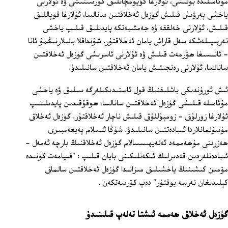
مۇئامىلىدە بولىشى، ئۇلارغا كۆيۈمچانلىق كۆرسىتىشى ۋە ئۇلارنى
ياخشى پەرۋىش قىلىش گۈزەل ئەخلاقتىن سانالسا، ئۇلارغا قوپاللىق
قىلىش، ئۇلارنى خەلققە ۋە جەمئىيەتكە پايدىلىق قىلىپ ياخشى
تەربىيىلەشكە سەل قاراش يامان ئەخلاقتۇر. شۇنداقلا بالىلارنىڭمۇ ئاتا
- ئانىسىغا ھۆرمەت قىلىش ۋە ئۇلارنى ئاسرىشى گۈزەل ئەخلاقتىن
سانالسا، ئۇلارنى رەنجىتىش يامان ئەخلاقتىن سانىلىدۇ.
ئىش ئورۇندىكى باشلىقنىڭ قول ئاستىدىكىلەرگە سىلىق ۋە ياخشى
مۇئامىلە قىلىشى گۈزەل ئەخلاقتىن سانالسا، ھوقۇقىدىن پايدىلىنىپ
ئۇلارغا زورلۇق - زومبۇللۇق قىلىش ناچار ئەخلاقتۇر. گۈزەل ئەخلاق
مۇسۇلمانلاردا ئىبادەتتىن سانىلىدۇ. شۇڭا ئىسلام پەيغەمبىرى
ھەزرىتى مۇھەممەد ئەلەيھىسسالام گۈزەل ئەخلاقنىڭ بارچە ئەمەل -
ئىبادەتلەردىن قەدىرلىك ئىكەنلىكىنى بايان قىلىپ : "قىيامەت كۈنىدە
مۆمىن كىشىنىڭ ياخشىلىق مىزانىدا گۈزەل ئەخلاقتىن سالماق
كېلىدىغان نەرسە يوقتۇر" دەپ كۆرسەتكەن .
گۈزەل ئەخلاق ھەممە ئىشتا تەلەپ قىلىنىدۇ