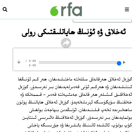
سەھىپە
ئىزد
ئاساسلىق مەزمۇنغا ئاتلاڭ
ئەخلاق ۋە ئۇنىڭ ھاياتلىقتىكى رولى
/
0:00
0:00
گۈزەل ئەخلاق ھەرقانداق مىللەتتە ماختىلىدىغان، ھەر كىم ئۇنىڭغا
ئىنتىلىدىغان ۋە ھەركىم ئۇنى قەدىرلەيدىغان بىر نەرسىدۇر. گۈزەل
ئەخلاقلىق كىشىلەر ھەر قانداق جەمئىيەتتە قەدىر - قىممەتكە ۋە
خەلقنىڭ سۆيگۈسىگە ئېرىشەلەيدۇ. گۈزەل ئەخلاق ھاياتنىڭ پۈتۈن
ساھەلىرىدە تەلەپ قىلىنىدىغان، ئۇنىڭدىن بىھاجەت بولغىلى
بولمايدىغان بىر نەرسىدۇر. گۈزەل ئەخلاقنىڭ دائىرىسى ئىنتايىن
كۆپ بولۇپ، ئائىلىدە ئاتىنىڭ بالىلىرىغا ۋە جۆرىسىگە ياخشى