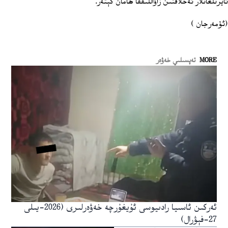
ئايرىلغانلار ئەخلاقتىن زاۋاللىققا ھامان كېتەر.
(ئۆمەرجان )
MORE
تەپسىلىي خەۋەر
ئەركىن ئاسىيا رادىيوسى ئۇيغۇرچە خەۋەرلىرى (2026-يىلى
27-فېۋرال)