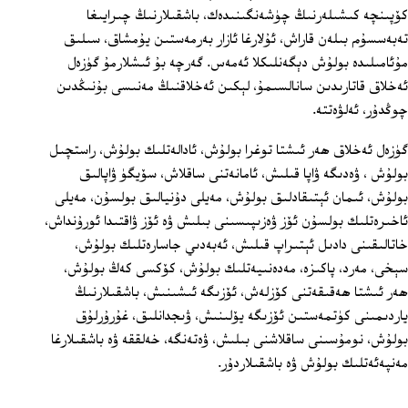
كۆپىنچە كىشىلەرنىڭ چۈشەنگىنىدەك، باشقىلارنىڭ چىرايىغا
تەبەسسۇم بىلەن قاراش، ئۇلارغا ئازار بەرمەستىن يۇمشاق، سىلىق
مۇئامىلىدە بولۇش دېگەنلىكلا ئەمەس. گەرچە بۇ ئىشلارمۇ گۈزەل
ئەخلاق قاتارىدىن سانالسىمۇ، لېكىن ئەخلاقنىڭ مەنىسى بۇنىڭدىن
چوڭدۇر، ئەلۋەتتە.
گۈزەل ئەخلاق ھەر ئىشتا توغرا بولۇش، ئادالەتلىك بولۇش، راستچىل
بولۇش ، ۋەدىگە ۋاپا قىلىش، ئامانەتنى ساقلاش، سۆيگۈ ۋاپالىق
بولۇش، ئىمان ئېتىقادلىق بولۇش، مەيلى دۇنيالىق بولسۇن، مەيلى
ئاخىرەتلىك بولسۇن ئۆز ۋەزىپىسىنى بىلىش ۋە ئۆز ۋاقتىدا ئورۇنداش،
خاتالىقىنى دادىل ئېتىراپ قىلىش، ئەبەدىي جاسارەتلىك بولۇش،
سېخى، مەرد، پاكىزە، مەدەنىيەتلىك بولۇش، كۆكسى كەڭ بولۇش،
ھەر ئىشتا ھەقىقەتنى كۆزلەش، ئۆزىگە ئىشىنىش، باشقىلارنىڭ
ياردىمىنى كۈتمەستىن ئۆزىگە يۆلىنىش، ۋىجدانلىق، غۇرۇرلۇق
بولۇش، نومۇسىنى ساقلاشنى بىلىش، ۋەتەنگە، خەلققە ۋە باشقىلارغا
مەنپەئەتلىك بولۇش ۋە باشقىلاردۇر.