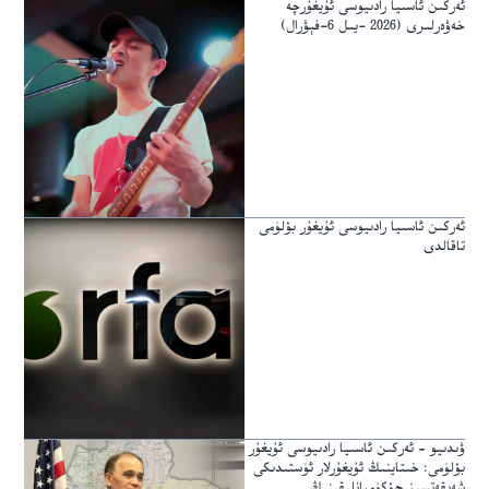
ئەركىن ئاسىيا رادىيوسى ئۇيغۇرچە
خەۋەرلىرى (2026 -يىل 6-فېۋرال)
ئەركىن ئاسىيا رادىيوسى ئۇيغۇر بۆلۈمى
تاقالدى
ۋىدىيو – ئەركىن ئاسىيا رادىيوسى ئۇيغۇر
بۆلۈمى: خىتاينىڭ ئۇيغۇرلار ئۈستىدىكى
شەپقەتسىز ھۆكۈمرانلىقىنىڭ