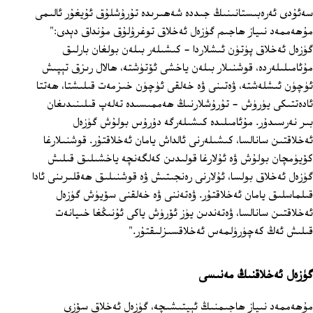
سەئۇدى ئەرەبىستانىنىڭ جىددە شەھىرىدە تۇرۇشلۇق ئۇيغۇر ئالىمى
مۇھەممەد نىياز ھاجىم گۈزەل ئەخلاق توغرۇلۇق مۇنداق دېدى:"
گۈزەل ئەخلاق پۈتۈن ئىشلاردا - كىشىلەر بىلەن بولغان بارلىق
مۇئامىلىلەردە، قوشنىلار بىلەن ياخشى ئۆتۈشتە، ھالال رىزق تېپىش
ئۈچۈن ئىشلەشتە، ۋەتىنى ۋە خەلقى ئۈچۈن خىزمەت قىلىشتا، ھەتتا
ئادەتتىكى يۈرۈش - تۇرۇشلارنىڭ ھەممىسىدە تەلەپ قىلىنىدىغان
بىر نەرسىدۇر. مۇئامىلىدە كىشىلەرگە دۇرۇس بولۇش گۈزەل
ئەخلاقتىن سانالسا، كىشىلەرنى ئالداش يامان ئەخلاقتۇر. قوشنىلارغا
كۆيۈمچان بولۇش ۋە ئۇلارغا قولىدىن كەلگەنچە ياخشىلىق قىلىش
گۈزەل ئەخلاق بولسا، ئۇلارنى رەنجىتىش ۋە قوشنىلىق ھەقلىرىنى ئادا
قىلماسلىق يامان ئەخلاقتۇر. ۋەتەننى ۋە خەلقنى سۆيۈش گۈزەل
ئەخلاقتىن سانالسا، ۋەتەندىن يۈز ئۆرۈش ياكى ئۇنىڭغا خىيانەت
قىلىش ئەڭ كەچۈرۈلمەس ئەخلاقسىزلىقتۇر."
گۈزەل ئەخلاقنىڭ مەنىسى
مۇھەممەد نىياز ھاجىمنىڭ ئېيتىشىچە، گۈزەل ئەخلاق سۆزى