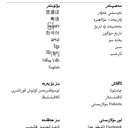
سەھىپىلەر
بۆلۈملەر
تەپسىلىي خەۋەر
普通话
ۋەزىيەت- مۇلاھىزە
粤语
مەدەنىيەت ۋە تارىخ
မြန်မာ
تارىخ-بۈگۈن
한국어
يەتتە سۇ
ລາວ
سىن
ខ្មែរ
ئارخىپ
བོད་སྐད།
Tiếng Việt
English
ئاڭلاش
بىز بۇ يەردە
 window
چاستوتا
توسۇقلىرىدىن ئۆتۈش قوراللىرى
ئاڭلىتىشلار
ئالاقىلىشىڭ
Podcasts مۇلازىمىتى
تور مۇلازىمىتى
بىز ھەققىدە
Opens in new window
Faceboook (ئۇيغۇرچە)
ئاخباراتچىلىق قائىدىسى