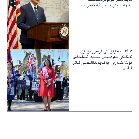
زۇلمەتلىرىنى يېرىپ ئۆتكۈچى نۇر
ئەنگلىيە ھۆكۈمىتى ئۇيغۇر قۇللۇق
ئەمگىكى سەۋەبىدىن خىتايدا ئىشلەنگەن
كۈنتاختىلارنى چەكلەيدىغانلىقىنى ئېلان
قىلدى