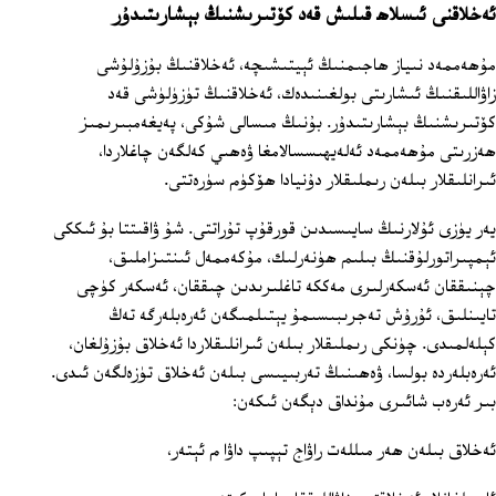
ئەخلاقنى ئىسلاھ قىلىش قەد كۆتىرىشنىڭ بېشارىتىدۇر
مۇھەممەد نىياز ھاجىمنىڭ ئېيتىشىچە، ئەخلاقنىڭ بۇزۇلۇشى
زاۋاللىقنىڭ ئىشارىتى بولغىنىدەك، ئەخلاقنىڭ تۈزۈلۈشى قەد
كۆتىرىشنىڭ بېشارىتىدۇر. بۇنىڭ مىسالى شۇكى، پەيغەمبىرىمىز
ھەزرىتى مۇھەممەد ئەلەيھىسسالامغا ۋەھىي كەلگەن چاغلاردا،
ئىرانلىقلار بىلەن رىملىقلار دۇنيادا ھۆكۈم سۈرەتتى.
يەر يۈزى ئۇلارنىڭ سايىسىدىن قورقۇپ تۇراتتى. شۇ ۋاقىتتا بۇ ئىككى
ئېمپىراتورلۇقنىڭ بىلىم ھۈنەرلىك، مۇكەممەل ئىنتىزاملىق،
چېنىققان ئەسكەرلىرى مەككە تاغلىرىدىن چىققان، ئەسكەر كۈچى
تايىنلىق، ئۇرۇش تەجرىبىسىمۇ يېتىلمىگەن ئەرەبلەرگە تەڭ
كېلەلمىدى. چۈنكى رىملىقلار بىلەن ئىرانلىقلاردا ئەخلاق بۇزۇلغان،
ئەرەبلەردە بولسا، ۋەھىنىڭ تەربىيىسى بىلەن ئەخلاق تۈزەلگەن ئىدى.
بىر ئەرەب شائىرى مۇنداق دېگەن ئىكەن:
ئەخلاق بىلەن ھەر مىللەت راۋاج تېپىپ داۋا م ئېتەر،