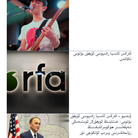
ئەركىن ئاسىيا رادىيوسى ئۇيغۇر بۆلۈمى
تاقالدى
ۋىدىيو – ئەركىن ئاسىيا رادىيوسى ئۇيغۇر
بۆلۈمى: خىتاينىڭ ئۇيغۇرلار ئۈستىدىكى
شەپقەتسىز ھۆكۈمرانلىقىنىڭ
زۇلمەتلىرىنى يېرىپ ئۆتكۈچى نۇر