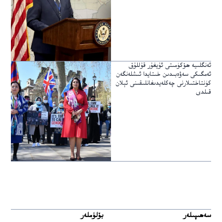
ئەنگلىيە ھۆكۈمىتى ئۇيغۇر قۇللۇق
ئەمگىكى سەۋەبىدىن خىتايدا ئىشلەنگەن
كۈنتاختىلارنى چەكلەيدىغانلىقىنى ئېلان
قىلدى
سەھىپىلەر
بۆلۈملەر