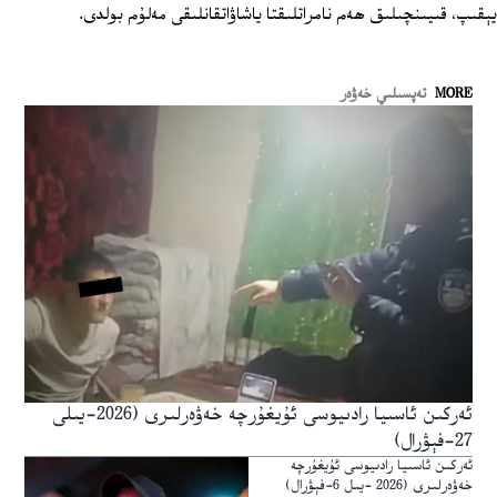
يېقىپ، قىيىنچىلىق ھەم نامراتلىقتا ياشاۋاتقانلىقى مەلۇم بولدى.
MORE
تەپسىلىي خەۋەر
ئەركىن ئاسىيا رادىيوسى ئۇيغۇرچە خەۋەرلىرى (2026-يىلى
27-فېۋرال)
ئەركىن ئاسىيا رادىيوسى ئۇيغۇرچە
خەۋەرلىرى (2026 -يىل 6-فېۋرال)