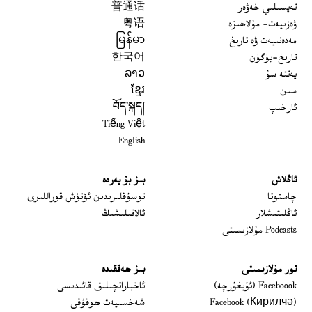
تەپسىلىي خەۋەر
普通话
ۋەزىيەت- مۇلاھىزە
粤语
مەدەنىيەت ۋە تارىخ
မြန်မာ
تارىخ-بۈگۈن
한국어
يەتتە سۇ
ລາວ
سىن
ខ្មែរ
ئارخىپ
བོད་སྐད།
Tiếng Việt
English
ئاڭلاش
بىز بۇ يەردە
 window
چاستوتا
توسۇقلىرىدىن ئۆتۈش قوراللىرى
ئاڭلىتىشلار
ئالاقىلىشىڭ
Podcasts مۇلازىمىتى
تور مۇلازىمىتى
بىز ھەققىدە
Opens in new window
Faceboook (ئۇيغۇرچە)
ئاخباراتچىلىق قائىدىسى
Opens in new window
Facebook (Кирилчә)
شەخسىيەت ھوقۇقى