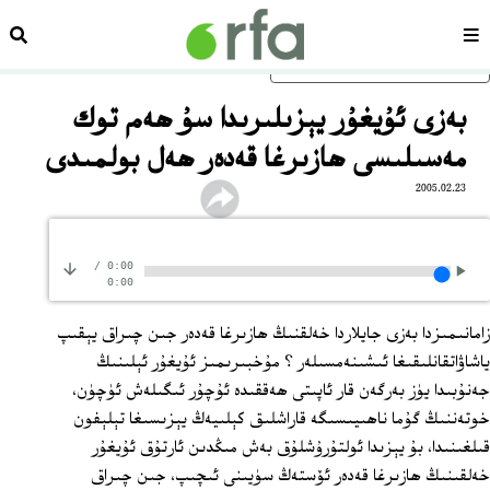
سەھىپە
ئىزد
ئاساسلىق مەزمۇنغا ئاتلاڭ
بەزى ئۇيغۇر يېزىلىرىدا سۇ ھەم توك
مەسىلىسى ھازىرغا قەدەر ھەل بولمىدى
2005.02.23
/
0:00
0:00
زامانىمىزدا بەزى جايلاردا خەلقنىڭ ھازىرغا قەدەر جىن چىراق يېقىپ
ياشاۋاتقانلىقىغا ئىشىنەمسىلەر ؟ مۇخبىرىمىز ئۇيغۇر ئېلىنىڭ
جەنۇبىدا يۈز بەرگەن قار ئاپىتى ھەققىدە ئۇچۇر ئىگىلەش ئۈچۈن،
خوتەننىڭ گۇما ناھىيىسىگە قاراشلىق كېلىيەڭ يېزىسىغا تېلېفون
قىلغىنىدا، بۇ يېزىدا ئولتۇرۇشلۇق بەش مىڭدىن ئارتۇق ئۇيغۇر
خەلقىنىڭ ھازىرغا قەدەر ئۆستەڭ سۈيىنى ئىچىپ، جىن چىراق