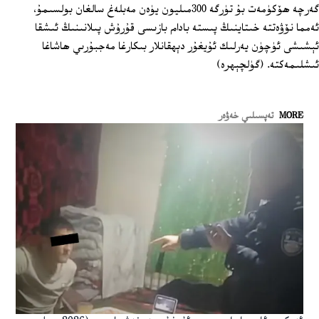
گەرچە ھۆكۈمەت بۇ تۈرگە 300مىليون يۈەن مەبلەغ سالغان بولسىمۇ،
ئەمما نۆۋەتتە خىتاينىڭ پىستە بادام بازىسى قۇرۇش پىلانىنىڭ ئىشقا
ئېشىشى ئۈچۈن يەرلىك ئۇيغۇر دېھقانلار بىكارغا مەجبۇرىي ھاشاغا
ئىشلىمەكتە. (گۈلچېھرە)
MORE
تەپسىلىي خەۋەر