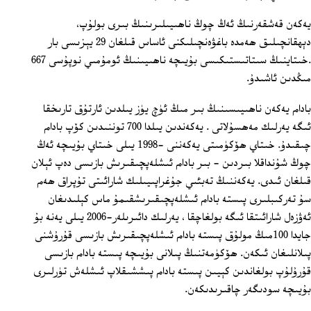
يەكەن قەشقەرنىڭ ئەڭ چوڭ ناھىيىلىرىنىڭ بىرى بولۇپ،
دېھقانچىلىق ھەمدە باغۋەنچىلىكنى ئاساس قىلغان 29 يېزىسى بار
.خىتاينىڭ سىتاتىستىكىسى بۇيىچە ناھىيىنىڭ ئومۇمىي نوپۇسى 667
مىڭدىن ئاشىدۇ.
بادام يەكەن ناھىيىسىنىڭ بىر مىڭ ئۈچ يۈز يىلدىن ئارتۇق تارىخقا
ئىگە يەرلىك مەھسۇلاتى . يەكەندىن يىلدا 700 توننىدىن كۆپ بادام
چىقىدۇ. خىتاي ھۆكۈمىتى يەكەننى -1998 يىلى خىتاي بۇيىچە ئەڭ
چوڭ شۇنداقلا بىردىن ‏- بىر بادام ئىشلەپچىقىرىش بازىسى دەپ ئېلان
قىلغان ئىدى. يەكەننىڭ تەبئىي جۇغراپىيىلىك شارائىتى تۇپراق ھەم
سۇ تەركىبلىرى پىستە بادام ئىشلەپچىقىرىشقىمۇ ماس كېلىدىغان
ئەۋزەل شارائىتقا ئىگە بولغاچقا ، يەرلىك دائىرىلەر-2006 يىلى يەنە بۇ
جايدا 100مىڭ مولۇق پىستە بادام ئىشلەپچىقىرىش بازىسى قۇرۇشنى
پىلانلىغان ئىكەن. ھۆكۈمەتنىڭ پىلانى بۇيىچە پىستە بادام بازىسى
قۇرۇلۇپ بولغاندىن كېيىن پىستە بادام پىششىقلاپ ئىشلەش تۈرلىرى
بۇيىچە سودىگەر چاقىرىدىكەن.