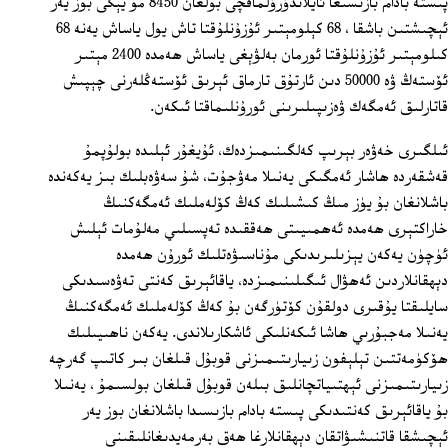
پىستە بادام بازىسىغا ئايلاندۇرۇلماقچى بولغان 8450 مو يېڭى بوز يەر
ئېچىشتىن باشقا ، 68 كېلومېتىر ئۇزۇنلۇقتا تاش يول ياساش يەنە 68
كىلومېتىر ئۇزۇنلۇقتا ئورمان بەلۋېغى ياساش ھەمدە 2400 مېتىر
ئۆستەڭ ۋە 50000 دىن ئارتۇق تارماق ئېرىق ئۆستەڭلەرنى چېپىش
قاتارلىق ئەمگەك ۋەزىپىلىرىنى ئورۇنلىماقتا ئىكەن.
ئىلگىرى خەۋەر بېرىپ كەلگىنىمىزدەك، ئۇيغۇر ئېلىدە بولۇپمۇ
قەشقەردە ھاشار ئەمگىكى يەنىلا مەۋجۇت، شۇ سەۋەبلىك بىز يەكەندە
باشلانغان بۇ يۈز مىڭ كىشىلىك كەڭ كۆلەملىك ئەمگەكنىڭ
خاراكتېرى ھەمدە ئەھمىيىتى ھەققىدە تەپسىلىي مەلۇمات ئېلىش
ئۈچۈن يەكەن يېزىلىرىدىكى مۇناسىۋەتلىك ئورۇن ھەمدە
دېھقانلاردىن ئەھۋال ئىگىلىنىمىزدە، ياقائېرىق كەنتى تەۋەسىدىكى
سايلىقتا يۇقىرى دولقۇن كۆتۈرگەن بۇ كەڭ كۆلەملىك ئەمگەكنىڭ
يەنىلا مەجبۇرىي ھاشا ئىكەنلىكى ئاشكارىلاندى. يەكەن ناھىيىلىك
ھۆكۈمەتتىن تېلېفون زىيارىتىمىزنى قوبۇل قىلغان بىر كاتىپ گەرچە
زىيارىتىمىزنى ئېھتىياتچانلىق بىلەن قوبۇل قىلغان بولسىمۇ ، يەنىلا
بۇ ياقائېرىق كەنتىدىكى پىستە بادام بازىسىدا باشلانغان بوز يەر
ئېچىشقا قاتنىشىۋاتقان دېھقانلارغا ھەق بەرمەيدىغانلىقىنى