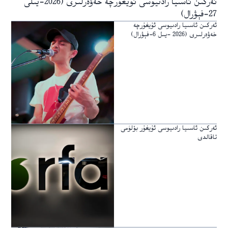
ئەركىن ئاسىيا رادىيوسى ئۇيغۇرچە خەۋەرلىرى (2026-يىلى
27-فېۋرال)
ئەركىن ئاسىيا رادىيوسى ئۇيغۇرچە
خەۋەرلىرى (2026 -يىل 6-فېۋرال)
ئەركىن ئاسىيا رادىيوسى ئۇيغۇر بۆلۈمى
تاقالدى