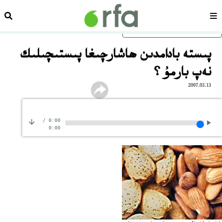
سەھىپە
ئىزد
ئاساسلىق مەزمۇنغا ئاتلاڭ
پىستە ‏بادامدىن ھاشارچىغا پىستىچىلىك
نەپ بارمۇ ؟
2007.03.13
/
0:00
0:00