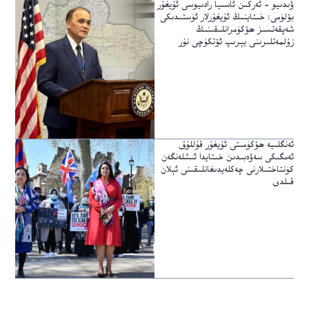
ۋىدىيو – ئەركىن ئاسىيا رادىيوسى ئۇيغۇر
بۆلۈمى: خىتاينىڭ ئۇيغۇرلار ئۈستىدىكى
شەپقەتسىز ھۆكۈمرانلىقىنىڭ
زۇلمەتلىرىنى يېرىپ ئۆتكۈچى نۇر
ئەنگلىيە ھۆكۈمىتى ئۇيغۇر قۇللۇق
ئەمگىكى سەۋەبىدىن خىتايدا ئىشلەنگەن
كۈنتاختىلارنى چەكلەيدىغانلىقىنى ئېلان
قىلدى