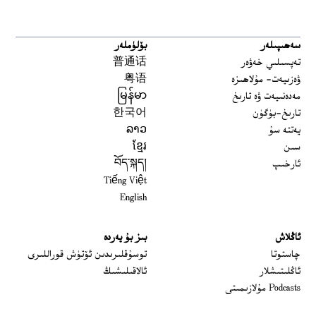
سەھىپىلەر
بۆلۈملەر
تەپسىلىي خەۋەر
普通话
ۋەزىيەت- مۇلاھىزە
粤语
مەدەنىيەت ۋە تارىخ
မြန်မာ
تارىخ-بۈگۈن
한국어
يەتتە سۇ
ລາວ
سىن
ខ្មែរ
ئارخىپ
བོད་སྐད།
Tiếng Việt
English
ئاڭلاش
بىز بۇ يەردە
 window
چاستوتا
توسۇقلىرىدىن ئۆتۈش قوراللىرى
ئاڭلىتىشلار
ئالاقىلىشىڭ
Podcasts مۇلازىمىتى