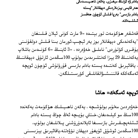
بادام ۋە ئۇنىڭ مېغىزى. يەكەن ناھىيىسىدىكى
ھەر قايسى يېزىلاردىكى دېھقانلار "پىستە
بادام بازىسى" بەرپا قىلىش ئۈچۈن ھەقسىز
ئىشلىمەكتە.
قەشقەر ھۆكۈمەت تور بېتىدە -9 مارت كۈنى ئېلان قىلىنغان
"يەكەندىكى دېھقانلار بوز يەر ئېچىپ،ئورمان بىنا قىلىش دولقۇنىنى
يۇقىرى كۆتۈردى" ناملىق خەۋەردە ، -3 ئاينىڭ -6 كۈنىدىن باشلاپ
يەكەننىڭ 29 يېزا كەنتلىرىدىن بولۇپ 100مىڭدىن ئارتۇق دېھقاننىڭ
، ياقائېرىق كەنتىدە پىستە بادام بازىسى قۇرۇلۇشى ئۈچۈن ئوپچە
ئەمگەككە قاتننىشىۋاتقانلىقى كۆرسىتىلگەن.
ئوپچە ئەمگەك= ھاشا
خەۋەردىن مەلۇم بولۇشىچە ، يەكەن ناھىيىلىك ھۆكۈمەت يەكەندە
100مىڭ مو كېلىدىغان،خىتاي بۇيىچە ئەڭ چوڭ پىستە‏ بادام
ئىشلەپچىقىرىش بازىسىغا ئايلاندۇرۇشنى پىلانلىغان بولۇپ،
100مىڭدىن ئوشۇق ئۇيغۇر دېھقان نۆۋەتتە،ياقائېرىق يېزىسىنى