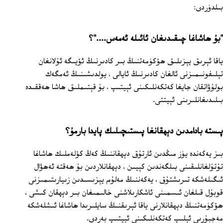
بىلدۈردى:
"بۇ ھاشاغا چىقىدىغان ئائىلە ئەمەس...."؟
ياقا ئېرىق يېزىلىق ھۆكۈمەتنىڭ بىر كادىرنىڭ ئۆيىگە ئۇلانغان
تېلىفونىمىزنى ئالغان كادىرنىڭ ئايالى ، يولدىشىنىڭ ئەمگەك
بولۇۋاتقان جايغا كەتكەنلىكىنى ئېيتىپ ، بۇ قېتىملىق ھاشا ھەققىدە
بىلىدىغانلىرىنى ئېيتتى.
پىستە بادامدىن دېھقانغا پىستىچىلىك پايدا بارمۇ؟
بىز يەكەندە يۈز مىڭدىن ئارتۇق دېھقاننىڭ كەڭ كۆلەملىك ھاشاغا
تۇتۇلغانلىقىنى بىلگەندىن كېيىن ، دېھقانلاردىن بۇ ھەقتە ئەھۋال
ئىگىلەشكە تىرىشتۇق ، يەكەننىڭ مەلۇم يېزىسىدىن زىيارىتىمىزنى
قوبۇل قىلغان ئىسمىنى ئاشكارىلاشنى خالىمىغان بىر دېھقان كىشى ،
ھۆكۈمەتنىڭ دېھقانلارنى ياقا ئېرىقنىڭ سايلىرىدا ھاشاغا ئىشلەشكە
مەجبۇرىي ئېلىپ كەتكەنلىكىنى ئېيتىپ بەردى.