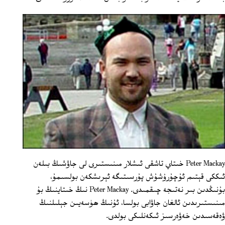
Peter Mackay خىتاي تاشقى ئىشلار مىنىستىرى لى جاۋشىڭ بىلەن
ئىككى قېتىم ئۇچۇرۇشۇش پۇرسىتىگە ئېرىشكەن بولسىمۇ،
بۇنىڭدىن بىر نەتىجە چىقمىدى. Peter Mackay نىڭ خىتاينىڭ بۇ
مىنىستىرىدىن ئالغان جاۋابى بولسا، ئۇنىڭ ھۈسەيىن جېلىلنىڭ
ۋەقەسىدىن خەۋەرسىز ئىكەنلىكى بولدى.