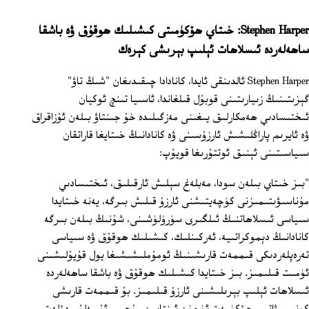
Stephen Harper: خىتاي ھۆكۈمىتى كىشىلىك ھوقۇق ۋە باشقا
ساھەلەردە ئىسلاھات ئېلىپ بېرىشى كېرەك
Stephen Harper ئالدىنقى ئايدا، كانادادا چىقىدىغان "شىڭ تاۋ"
گېزىتىنىڭ زىيارىتىنى قوبۇل قىلغاندا، ئاسىيا تىنچ ئوكيان
ئىختىسادىي ھەمكارلىق يىغىنى مەزگىلىدە خۇ جىنتاۋ بىلەن ئۇزاقراق
ۋە ئايرىم پاراڭلىشىش ئارزۇسىنى ۋە كانادانىڭ خىتايغا قاراتقان
سىياسىتىنى ئېنىق ئوتتۇرىغا قويۇپ:
"بىز خىتاي بىلەن سودا، مەبلەغ سېلىش ئارقىلىق، ئىختىسادىي
مۇناسىۋىتىمىزنى كۈچەيتىشنى ئارزۇ قىلىش بىرگە، يەنە خىتايدا
سىياسى ئىسلاھاتنىڭ ئىلگىرى سۈرۈلۈشىنى، شۇنىڭ بىلەن بىرگە
كانادانىڭ دېموكراتىيە، ئەركىنلىك، كىشىلىك ھوقۇق ۋە سىياسى
تەرەپلەردىكى قىممەت قارىشىنىڭ ئومۇملىشىشىغا يول قۇيۇلىشىنى
ئۈمىت قىلىمىز. بىز خىتايدا كىشىلىك ھوقۇق ۋە باشقا ساھەلەردە
ئىسلاھات ئېلىپ بېرىلىشىنى ئارزۇ قىلىمىز. بۇ قىممەت قارىشى