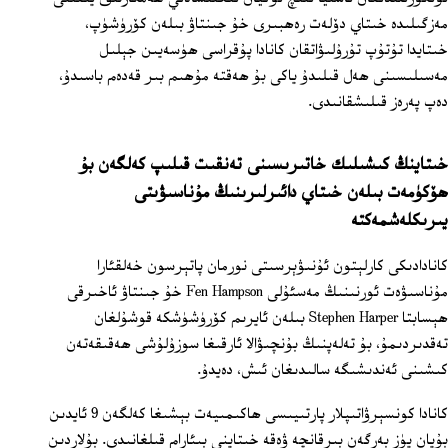
مەزگىلىدە خىتاي دۆلەت رەھبىرى خۇ جىنتاۋ بىلەن كۆرۈشۈپ،
خىتايدا تۇتۇپ تۇرۇلىۋاتقان كانادا پۇقراسى ھۈسەيىن جېلىل
مەسىلىسىنى ھەل قىلىدۇ ياكى بۇ ھەقتە مۇھىم بىر قەدەم باسىدۇ،
دەپ پەرەز قىلىشقانىدى.
خىتاينڭ كىشىلىك خاتىرىسىنى تەنقىت قىلىپ كەلگەن بۇ
ھۆكۈمەت بىلەن خىتاي دائىرلىرىنىڭ مۇناسىۋىتى
يىرىكلەشمەكتە
كانادادىكى كارلېتون ئۇنىۋېرسىتى نورمان پاتېرسون خەلقئارا
مۇناسىۋەت ئورنىنىڭ مەسئۇلى Fen Hampson خۇ جىنتاۋ ئاخىرقى
ھېسابتا Stephen Harper بىلەن ئايرىم كۆرۈشۈشكە قوشۇلغان
تەقدىردىمۇ، بۇ تەلەپنىڭ بۇنچىۋالا ئارقىغا سوزۇلۇشى ھەقىقەتەن
كىشىنى ئەندىشىگە سالىدىغان ئىش، دەيدۇ.
كانادا كونسېرۋاتىپلار پارتىيىسى ھاكىمىيەت بېشىغا كەلگەن 9 ئايدىن
بۇيان يۈز بەرگەن بىرقانچە ۋەقە خىتاينى بىئارام قىلغانىدى. بۇلاردىن