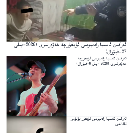
ئەركىن ئاسىيا رادىيوسى ئۇيغۇرچە خەۋەرلىرى (2026-يىلى
27-فېۋرال)
ئەركىن ئاسىيا رادىيوسى ئۇيغۇرچە
خەۋەرلىرى (2026 -يىل 6-فېۋرال)
ئەركىن ئاسىيا رادىيوسى ئۇيغۇر بۆلۈمى
تاقالدى