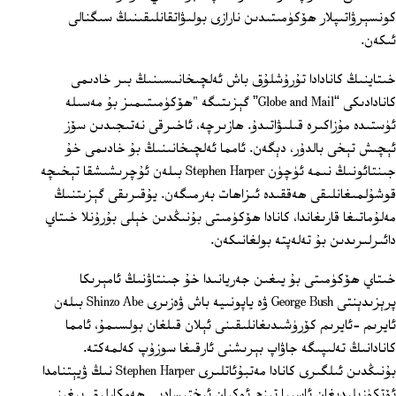
كونسېرۋاتىپلار ھۆكۈمىتىدىن نارازى بولىۋاتقانلىقىنىڭ سىگنالى
ئىكەن.
خىتاينىڭ كانادادا تۇرۇشلۇق باش ئەلچىخانىسىنىڭ بىر خادىمى
كانادادىكى “Globe and Mail” گېزىتىگە "ھۆكۈمىتىمىز بۇ مەسىلە
ئۈستىدە مۇزاكىرە قىلىۋاتىدۇ. ھازىرچە، ئاخىرقى نەتىجىدىن سۆز
ئېچىش تېخى بالدۇر، دېگەن. ئامما ئەلچىخانىنىڭ بۇ خادىمى خۇ
جىنتائونىڭ نىمە ئۈچۈن Stephen Harper بىلەن ئۇچرىشىشقا تېخىچە
قوشۇلمىغانلىقى ھەققىدە ئىزاھات بەرمىگەن. يۇقىرىقى گېزىتنىڭ
مەلۇماتىغا قارىغاندا، كانادا ھۆكۈمىتى بۇنىڭدىن خېلى بۇرۇنلا خىتاي
دائىرلىرىدىن بۇ تەلەپتە بولغانىكەن.
خىتاي ھۆكۈمىتى بۇ يىغىن جەريانىدا خۇ جىنتاۋنىڭ ئامېرىكا
پرېزىدېنتى George Bush ۋە ياپونىيە باش ۋەزىرى Shinzo Abe بىلەن
ئايرىم –ئايرىم كۆرۈشىدىغانلىقىنى ئېلان قىلغان بولسىمۇ، ئامما
كانادانىڭ تەلىپىگە جاۋاپ بېرىشنى ئارقىغا سوزۇپ كەلمەكتە.
بۇنىڭدىن ئىلگىرى كانادا مەتبۇئاتلىرى Stephen Harper نىڭ ۋيېتنامدا
ئۆتكۈزىلىدىغان ئاسىيا تىنچ ئوكيان ئىختىسادىي ھەمكارلىق يىغىنى