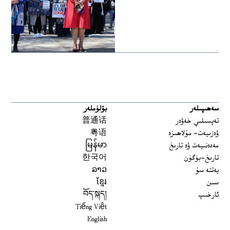
سەھىپىلەر
بۆلۈملەر
تەپسىلىي خەۋەر
普通话
ۋەزىيەت- مۇلاھىزە
粤语
مەدەنىيەت ۋە تارىخ
မြန်မာ
تارىخ-بۈگۈن
한국어
يەتتە سۇ
ລາວ
سىن
ខ្មែរ
ئارخىپ
བོད་སྐད།
Tiếng Việt
English