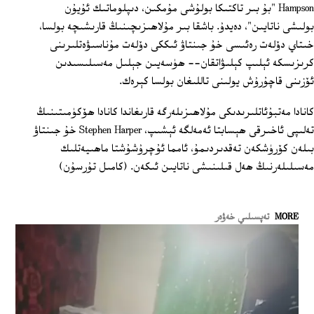
Hampson "بۇ بىر تاكتىكا بولۇشى مۇمكىن، دىپلوماتىك ئۇيۇن
بولىشى ناتايىن"، دەيدۇ. باشقا بىر مۇلاھىزىچىنىڭ قارىشىچە بولسا،
خىتاي دۆلەت رەئىسى خۇ جىنتاۋ ئىككى دۆلەت مۇناسىۋەتلىرىنى
كرىزىسكە ئېلىپ كېلىۋاتقان-- ھۈسەيىن جېلىل مەسىلىسىدىن
ئۆزىنى قاچۇرۇش يولىنى تاللىغان بولسا كېرەك.
كانادا مەتبۇئاتلىرىدىكى مۇلاھىزىلەرگە قارىغاندا كانادا ھۆكۈمىتىنىڭ
تەلىپى ئاخىرقى ھېسابتا ئەمەلگە ئېشىپ، Stephen Harper خۇ جىنتاۋ
بىلەن كۆرۈشكەن تەقدىردىمۇ، ئامما ئۇچرۇشۇشتا ماھىيەتلىك
مەسىلىلەرنىڭ ھەل قىلىنىشى ناتايىن ئىكەن. (كامىل تۇرسۇن)
MORE
تەپسىلىي خەۋەر