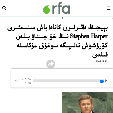
سەھىپە
ئىزد
ئاساسلىق مەزمۇنغا ئاتلاڭ
بېيجىڭ دائىرلىرى كانادا باش مىنىستىرى
Stephen Harper نىڭ خۇ جىنتاۋ بىلەن
كۆرۈشۈش تەلىپىگە سوغۇق مۇئامىلە
قىلدى
2006.11.13
/
0:00
0:00