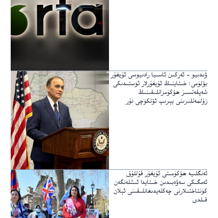
ۋىدىيو – ئەركىن ئاسىيا رادىيوسى ئۇيغۇر
بۆلۈمى: خىتاينىڭ ئۇيغۇرلار ئۈستىدىكى
شەپقەتسىز ھۆكۈمرانلىقىنىڭ
زۇلمەتلىرىنى يېرىپ ئۆتكۈچى نۇر
ئەنگلىيە ھۆكۈمىتى ئۇيغۇر قۇللۇق
ئەمگىكى سەۋەبىدىن خىتايدا ئىشلەنگەن
كۈنتاختىلارنى چەكلەيدىغانلىقىنى ئېلان
قىلدى