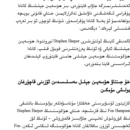
ئەندىشىلىرىمىزگە جاۋاپ قايتۇردى. بىز ھۈسەيىن جېلىلنىڭ كانادا
پۇقراسى ئىكەنلىكىنى داۋاملىق تەكرارلايمىز. خىتاي قانۇنى بويىچە
بولغاندىمۇ ئۇ يەنىلا كانادا پۇقراسىدۇر. شۇنىڭ ئۈچۈن ئۇ بىر تەرەپ
قىلىنىشى كېرەك،" دېگەنىدى.
ئالدىنقى ئاينىڭ ئوتتۇرىلىرى Stephen Harper تورونتودا، ھۈسەيىن
جېلىلنىڭ ئايالى ۋە ئۇنىڭ پەرزەنتلىرىنى قوبۇل قىلىپ، كانادا
ھۆكۈمىتىنىڭ ھۈسەيىن جېلىلنى ھامىنى قايتۇرۇپ كېلىدىغان
ئىرادىسىنى قايتا بىلدۈردى.
خۇ جىنتاۋ ھۆسەيىن جېلىل مەسىلىسىدىن ئۆزىنى قاچۇرغان
بولىشى مۇمكىن
كارلېتون ئۇنىۋېرسىتى خەلقئارا مۇناسىۋەتلەر بۆلۈمىنىڭ باشلىقى
Fen Hampson نىڭ قارىشىچە، خىتاي ھۆكۈمىتىنىڭ Stephen Harper
نىڭ كۆرۈشۈش تەلىپىنى جاۋابسىز قالدۇرۇشى - ئۇنىڭ ئۆز
ئەلچىسىنى ئۇزۇن ساقلاتقان كانادا ھۆكۈمىتىگە ئىنكاسى ئىكەن. Fen