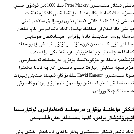
تاشقى ئىشلار مىنىستىرى Peter Mackay نىڭ 1000دىن ئوشۇق خىتاي
جاسۇسىنىڭ كانادادا پائالىيەت قىلىۋاتقانلىقىنى ئاشكارە تەنقىت
قىلىشى ۋە كانادانىڭ دالائى لاماغا پەخرى پۇخرالىق سالاھىيىتىنى
بېرىشى قاتارلىقلارنى ساناشقا بولىدۇ. كانادا دائىرلىرىنى خاپا قىلغان
مەسىلە بولسا، خىتاينىڭ كانادا پۇقراسى ھېسابلانغان ھۈسەيىن
جېلىلنى ئۆزبېكىستاندىن ئۈن-تۈنسىز تۇتۇپ كېتىشى ۋە بۇ ھەقتە
كاناداغا ھېچقانداق چۈشەندۈرۈش بەرمىگەنلىكى بولغانىدى.
ئۇنىڭدىن باشقا، بۇ ھۆكۈمەتنىڭ يۇقۇرى دەرىجىلىك ئەمەلدارلىرى
ھازىرغىچە خىتاينى زىيارەت قىلىپ باقمىدى. گەرچە كانادا خەلقئارا
سودا مىنىستىرى Dawid Emerson نىڭ بۇ ئاي ئىچىدە خىتاينى زىيارەت
قىلىدىغانلىقى ئېلان قىلىنغان بولسىمۇ، ئامما بۇ زىيارەتمۇ ئاخىرقى
ھېسابتا كېچىكتۈرۈلدى.
ئىككى دۆلەتنىڭ يۇقۇرى دەرىجىلىك ئەمەلدارلىرى ئوتتۇرىسىدا
ئۇچرۇشۇشلار بولدى، ئامما مەسىلىلەر ھەل قىلىنمىدى
كانادا تاشقى ئىشلار مىنىستىرى پەتەر ماككاي كانادادىكى خىتاي باش