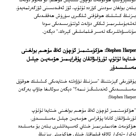
كونسېرۋاتىپ ھۆكۈمەت ئۈچۈن ئىنتايىن مۇھىم. ئۇ مەلۇم دۆلەت
بىلەن بولغان سودىنى كۆزدە تۇتۇپ، ئۆز ئەقىدىسىنى ئۆزگەرتمەيدۇ.
بىزنىڭ كىشىلىك ھوقۇقنى ئىلگىرى سۈرۈش ھەققىدىكى
تەشەبۇسلىرىمىز ئىككى دۆلەت ئوتتۇرىسىدىكى سودا
مۇناسىۋەتلىرىگە تەسىر قىلماسلىقى كېرەك،" دېگەن.
Stephen Harper: ھۆكۈمىتىمىز ئۈچۈن ئەڭ مۇھىم بولغىنى
خىتايدا تۇتۇپ تۇرۇلىۋاتقان پۇقرايىمىز ھۆسەيىن جېلىل
مەسىلىسىدۇر
يۇقۇرىقى گېزىتنىڭ "سىزنىڭ نۆۋەتتە خىتايدىكى كىشىلىك ھوقۇق
مەسىلىسىدىكى ئەندىشىڭىز نىمە؟" دېگەن سوئالىغا جاۋاپ بەرگەن
Stephen Harper:
"ھۆكۈمىتىمىز ئۈچۈن ئەڭ مۇھىم بولغىنى خىتايدا تۇتۇپ
تۇرىلىۋاتقان كانادا پۇقراسى ھۈسەيىن جېلىل مەسىلىسىدۇر.
ھۆكۈمەت ھادىملىرىمىز خىتاي كەسىپداشلىرى بىلەن بۇ مەسىلىدە
تەكرار-تەكرار ئالاقە قىلماقتا. خىتاي ھۆكۈمىتى بىزنىڭ