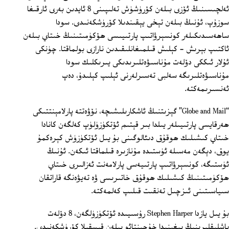
ئەلچىسىنىڭ ئۆزى بىلەن كۆرۈشۈش تەلىپىنى 8 ئايدىن بەرى ئارقىغا
سوزۇپ، ئۇنىڭ بىلەن تېخى يېقىندىلا كۆرۈشكەنىدى. سودا
ساھەسىدىكىلەر كونسېرۋاتىپ پارتىيىسى ھۆكۈمىتىنىڭ خىتاي بىلەن
ئاكتىپ بېرىش - كېلىش قىلمىغانلىقىدىن نارازى بولماقتا. چۈنكى
ئۇلار ئىككى دۆلەت مۇناسىۋەتلىرىدىكى يىرىكلىك سودا
مۇناسىۋەتلىرىگە سەلبى تەسىرلەرنى ئېلىپ كېلىدۇ، دەپ
ئەنسىرىمەكتە.
“Globe and Mail” گېزىتنىڭ ئاشكارىلىشىچە، نۆۋەتتە پارلامېنتتىكى
ھەرقايسى پارتىيىلەر يىلدا بىر قېتىم ئۆتكۈزۈلۈپ كەلگەن كانادا
خىتاي كىشىلىك ھوقۇق دىئالوگىنى بۇ يىل ئۆتكۈزۈش كېرەكمۇ
يوق، دېگەن مەسىلە ئۈستىدە مۇنازىرە قىلماقتا ئىكەن. ئۇنىڭ
ئۈستىگە، كونسېرۋاتىپ پارتىيەسى پارلامەنت ئەزالىرى خىتاي
ھۆكۈمىتىنىڭ كىشىلىك ھوقۇق خاتىرىسى ۋە تەيۋەنگە قاراتقان
سىياسىتىنى ئىزچىل تەنقىت قىلىپ كەلمەكتە.
بۇ يىل يازدا Stephen Harper رۇسىيىدە ئۆتكۈزۈلگەن، 8 دۆلەت
باشلىقلىرىنىڭ يىغىنىدا خۇجىنتائو بىلەن قىسقىلا كۆرۈشكەنىدى.