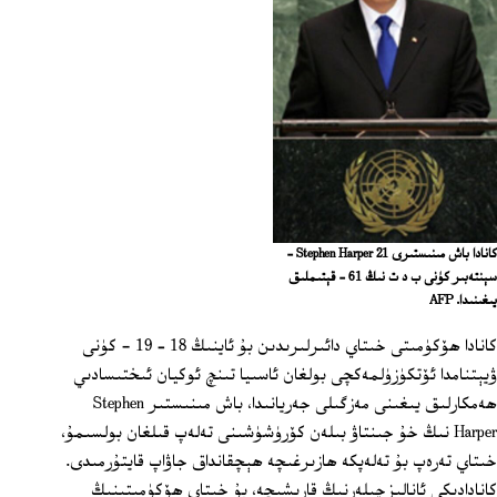
كانادا باش مىنىستىرى Stephen Harper 21 –
سېنتەبىر كۈنى ب د ت نىڭ 61 – قېتىملىق
يىغىنىدا. AFP
كانادا ھۆكۈمىتى خىتاي دائىرلىرىدىن بۇ ئاينىڭ 18 – 19 - كۈنى
ۋيېتنامدا ئۆتكۈزۈلمەكچى بولغان ئاسىيا تىنچ ئوكيان ئىختىسادىي
ھەمكارلىق يىغىنى مەزگىلى جەريانىدا، باش مىنىستىر Stephen
Harper نىڭ خۇ جىنتاۋ بىلەن كۆرۈشۈشىنى تەلەپ قىلغان بولسىمۇ،
خىتاي تەرەپ بۇ تەلەپكە ھازىرغىچە ھېچقانداق جاۋاپ قايتۇرمىدى.
كانادادىكى ئانالىزچىلەرنىڭ قارىشىچە، بۇ خىتاي ھۆكۈمىتىنىڭ