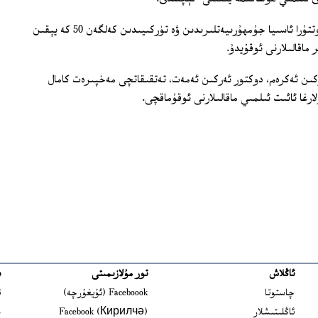
4 كۈن داۋاملىشىدىغان مەزكۇر يىغىندا، ئوتتۇرا ئاسىيا جۇمھۇرىيەتلىرىدىن ۋە تۈركىيىدىن كەلگەن 50 كە يېقىن
ماقالىلارنى ئوقۇيدۇ.
ركىن ئەكرەم، دوكتور ئەركىن ئەمەت، تەتقىقاتچى مەخپىرەت كامال
رلارغا ئائىت ئىلمىي ماقالىلارنى ئوقۇماقچى.
ئاڭلاش
تور مۇلازىمىتى
ب
ns in new window
چاستوتا
Faceboook (ئۇيغۇرچە)
ئ
s in new window
ئاڭلىتىشلار
Facebook (Кирилчә)
ش