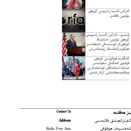
ئەركىن ئاسىيا رادىيوسى ئۇيغۇر
بۆلۈمى تاقالدى
ۋىدىيو – ئەركىن ئاسىيا رادىيوسى
ئۇيغۇر بۆلۈمى: خىتاينىڭ
ئۇيغۇرلار ئۈستىدىكى شەپقەتسىز
ھۆكۈمرانلىقىنىڭ زۇلمەتلىرىنى
يېرىپ ئۆتكۈچى نۇر
ئەنگلىيە ھۆكۈمىتى ئۇيغۇر
قۇللۇق ئەمگىكى سەۋەبىدىن
خىتايدا ئىشلەنگەن كۈنتاختىلارنى
چەكلەيدىغانلىقىنى ئېلان قىلدى
Contact Us
ىز ھەققىدە
Ope
اخباراتچىلىق قائىدىسى
Address
Open
ەخسىيەت ھوقۇقى
Radio Free Asia