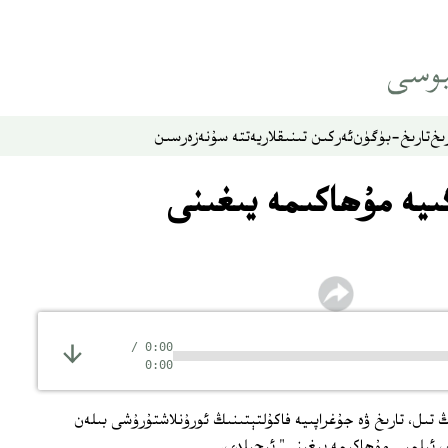
ىخ
تارىخ-بۈگۈن
ئەركىن تىنىقلار
يەتتە سۇ
نەزەر
سىن
گىيە مۇھاكىمە يىغىنى
/
0:00
0:00
 تىل، تارىخ ۋە جۇغراپىيە فاكۇلتېتىنىڭ ئورۇنلاشتۇرۇشى بىلەن
رى ئىلمىي مۇھاكىمە يىغىنى" ئېچىلدى.