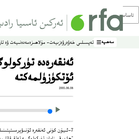
ئاساسلىق مەزمۇنغا ئاتلاڭ
سەھىپە
تەپسىلىي خەۋەر
ۋەزىيەت- مۇلاھىزە
مەدەنىيەت ۋە تار
سەھىپە
ئەنقەرەدە تۈركولو
ئۆتكۈزۈلمەكتە
2005.06.08
7-ئىيۇن كۈنى ئەنقەرە ئۇنىۋېرسىتېتىنىڭ
"ھازىرقى زامان تۈركولوگىيە تەتقىقاتلى