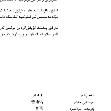
مۇتەخەسسىس تۈركىلوگىيە ئىلمىگە دائىر 
مەزكۇر يىغىنغا ئۇيغۇرلاردىن دوكتۇر ئە
قاتارلىقلار قاتناشقان بولۇپ، ئۇلار ئۇيغۇ
سەھىپىلەر
بۆلۈملەر
تەپسىلىي خەۋەر
普通话
ۋەزىيەت- مۇلاھىزە
粤语