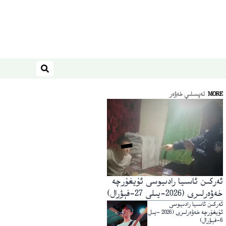
ئىزدەش
MORE
تەپسىلىي خەۋەر
ئەركىن ئاسىيا رادىيوسى ئۇيغۇرچە
خەۋەرلىرى (2026-يىلى 27-فېۋرال)
ئەركىن ئاسىيا رادىيوسى
ئۇيغۇرچە خەۋەرلىرى (2026 -يىل
6-فېۋرال)