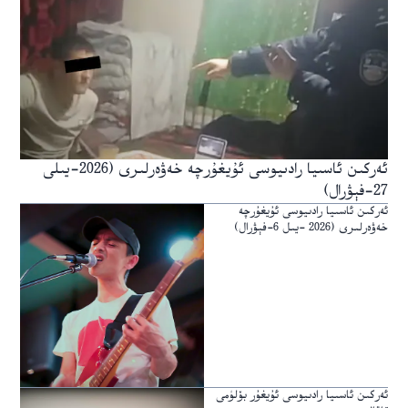
ئەركىن ئاسىيا رادىيوسى ئۇيغۇرچە خەۋەرلىرى (2026-يىلى
27-فېۋرال)
ئەركىن ئاسىيا رادىيوسى ئۇيغۇرچە
خەۋەرلىرى (2026 -يىل 6-فېۋرال)
ئەركىن ئاسىيا رادىيوسى ئۇيغۇر بۆلۈمى