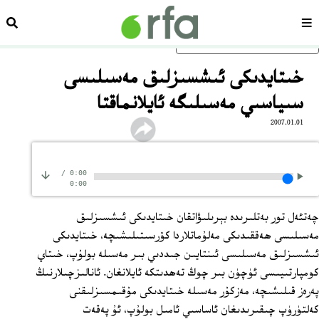
سەھىپە
ئىزد
ئاساسلىق مەزمۇنغا ئاتلاڭ
خىتايدىكى ئىشسىزلىق مەسىلىسى
سىياسىي مەسىلىگە ئايلانماقتا
2007.01.01
/
0:00
0:00
چەتئەل تور بەتلىرىدە بېرىلىۋاتقان خىتايدىكى ئىشسىزلىق
مەسىلىسى ھەققىدىكى مەلۇماتلاردا كۆرسىتىلىشىچە، خىتايدىكى
ئىشسىزلىق مەسىلىسى ئىنتايىن جىددىي بىر مەسىلە بولۇپ، خىتاي
كومپارتىيىسى ئۈچۈن بىر چوڭ تەھدىتكە ئايلانغان. ئانالىزچىلارنىڭ
پەرەز قىلىشىچە، مەزكۇر مەسىلە خىتايدىكى مۇقىمسىزلىقنى
كەلتۈرۈپ چىقىرىدىغان ئاساسىي ئامىل بولۇپ، ئۇ پەقەت