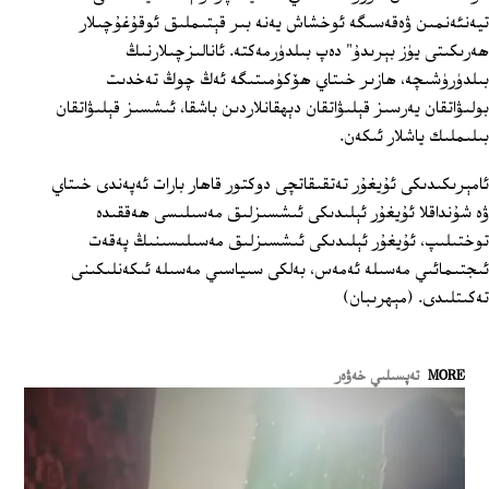
تيەنئەنمىن ۋەقەسىگە ئوخشاش يەنە بىر قېتىملىق ئوقۇغۇچىلار
ھەرىكىتى يۈز بېرىدۇ" دەپ بىلدۈرمەكتە. ئانالىزچىلارنىڭ
بىلدۈرۈشىچە، ھازىر خىتاي ھۆكۈمىتىگە ئەڭ چوڭ تەخدىت
بولىۋاتقان يەرسىز قېلىۋاتقان دېھقانلاردىن باشقا، ئىشسىز قېلىۋاتقان
بىلىملىك ياشلار ئىكەن.
ئامېرىكىدىكى ئۇيغۇر تەتقىقاتچى دوكتور قاھار بارات ئەپەندى خىتاي
ۋە شۇنداقلا ئۇيغۇر ئېلىدىكى ئىشسىزلىق مەسىلىسى ھەققىدە
توختىلىپ، ئۇيغۇر ئېلىدىكى ئىشسىزلىق مەسىلىسىنىڭ پەقەت
ئىجتىمائىي مەسىلە ئەمەس، بەلكى سىياسىي مەسىلە ئىكەنلىكىنى
تەكىتلىدى. (مېھرىبان)
MORE
تەپسىلىي خەۋەر