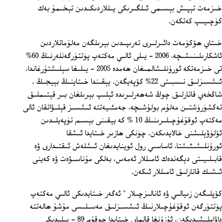
خىزمەت تېپىش بېسىمى ئىلگىرىكى يىللاردىكىدىن تېخىمۇ بەك
كۈچىيىپ كەتكەن.
خىتاي ھۆكۈمەت دائىرلىرى تەرىپىدىن بېرىلگەن مەلۇماتلاردىن
ئاشكارىلىنىشىچە، 2006 ‏- يىلى ئالىي مەكتەپ پۈتتۈرگەنلەرنىڭ 60%
تى خىزمەتكە ئورۇنلىشالمىغان ھەمدە 2005 ‏- يىلىغا سېلىشتۇرغاندا،
ئىشسىزلىق نىسبىتى 22% كۆپەيگەن. يېقىندا خىتاينىڭ بېيجىڭ ،
شاڭخەي قاتارلىق چوڭ شەھەرلىرىدە ئېلىپ بېرىلغان بىر قېتىملىق
تەكشۈرۈشتىن مەلۇم بولۇشىچە، جەمئىيەتتە ئىشسىز قېلىۋاتقان ئالى
مەكتەپ ئوقۇغۇچىلىرىنىڭ 10 % كە يېقىنى بېسىم تۈپەيلىدىن
ئۆلۈۋېلىشنى خالايدىكەن. چۈنكى ھازىر خىتايدا ئىشقا
ئورۇنلىشىئىشتا، ئاساسىي رول ئوينايدىغان ئىشلەش ئىقتىدارى ۋە
قابىلىيىتى دېگەندەك ئامىللار ئەمەس، بەلكى مۇناسىۋەت ۋە كەينى
ئىشىك قاتارلىق ئامىللار ئىكەن.
كۆپلىگەن زىيالىي ۋە ئانالىزچىلار " ئەگەر خىتايدىكى ئالىي مەكتەپ
پۈتتۈرگەن ئوقۇغۇچىلارنىڭ ئىشسىزلىق مەسىلىسى مۇشۇ ھالەتتە
داۋاملىشىدىكەن، ئۇزۇنغا قالماي خىتايدا چوقۇم 89 ‏- يىلىدىكى