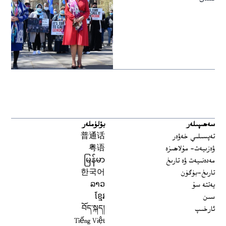
سەھىپىلەر
بۆلۈملەر
تەپسىلىي خەۋەر
普通话
ۋەزىيەت- مۇلاھىزە
粤语
مەدەنىيەت ۋە تارىخ
မြန်မာ
تارىخ-بۈگۈن
한국어
يەتتە سۇ
ລາວ
سىن
ខ្មែរ
ئارخىپ
བོད་སྐད།
Tiếng Việt