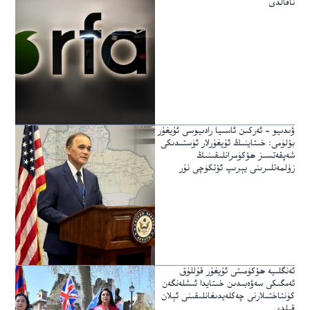
تاقالدى
ۋىدىيو – ئەركىن ئاسىيا رادىيوسى ئۇيغۇر
بۆلۈمى: خىتاينىڭ ئۇيغۇرلار ئۈستىدىكى
شەپقەتسىز ھۆكۈمرانلىقىنىڭ
زۇلمەتلىرىنى يېرىپ ئۆتكۈچى نۇر
ئەنگلىيە ھۆكۈمىتى ئۇيغۇر قۇللۇق
ئەمگىكى سەۋەبىدىن خىتايدا ئىشلەنگەن
كۈنتاختىلارنى چەكلەيدىغانلىقىنى ئېلان
قىلدى