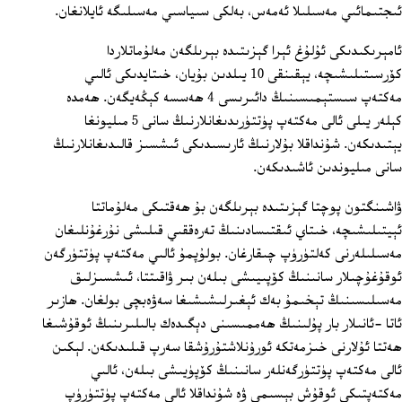
ئىجتىمائىي مەسىلىلا ئەمەس، بەلكى سىياسىي مەسىلىگە ئايلانغان.
ئامېرىكىدىكى ئۇلۇغ ئېرا گېزىتىدە بېرىلگەن مەلۇماتلاردا
كۆرسىتىلىشىچە، يېقىنقى 10 يىلدىن بۇيان، خىتايدىكى ئالىي
مەكتەپ سىستېمىسىنىڭ دائىرىسى 4 ھەسسە كېڭەيگەن. ھەمدە
كېلەر يىلى ئالى مەكتەپ پۈتتۈرىدىغانلارنىڭ سانى 5 مىليونغا
يېتىدىكەن. شۇنداقلا بۇلارنىڭ ئارىسىدىكى ئىشسىز قالىدىغانلارنىڭ
سانى مىليوندىن ئاشىدىكەن.
ۋاشىنگتون پوچتا گېزىتىدە بېرىلگەن بۇ ھەقتىكى مەلۇماتتا
ئېيتىلىشىچە، خىتاي ئىقتىسادىنىڭ تەرەققىي قىلىشى نۇرغۇنلىغان
مەسىلىلەرنى كەلتۈرۈپ چىقارغان. بولۇپمۇ ئالىي مەكتەپ پۈتتۈرگەن
ئوقۇغۇچىلار سانىنىڭ كۆپىيىشى بىلەن بىر ۋاقىتتا، ئىشسىزلىق
مەسىلىسىنىڭ تېخىمۇ بەك ئېغىرلىشىشىغا سەۋەبچى بولغان. ھازىر
ئاتا ‏-ئانىلار بار پۇلىنىڭ ھەممىسىنى دېگىدەك بالىلىرىنىڭ ئوقۇشىغا
ھەتتا ئۇلارنى خىزمەتكە ئورۇنلاشتۇرۇشقا سەرپ قىلىدىكەن. لېكىن
ئالى مەكتەپ پۈتتۈرگەنلەر سانىنىڭ كۆپۈيىشى بىلەن، ئالىي
مەكتەپتىكى ئوقۇش بېسىمى ۋە شۇنداقلا ئالى مەكتەپ پۈتتۈرۈپ