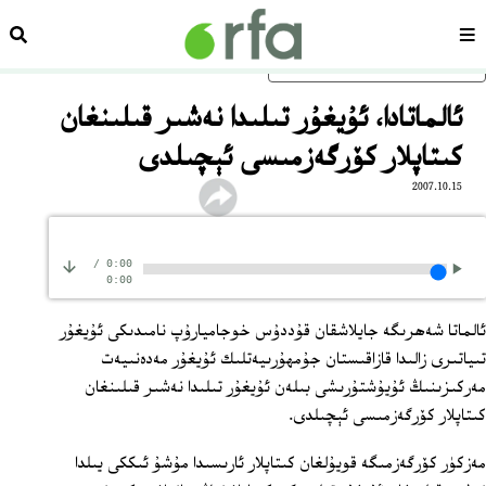
سەھىپە
ئىزد
ئاساسلىق مەزمۇنغا ئاتلاڭ
ئالماتادا، ئۇيغۇر تىلىدا نەشىر قىلىنغان
كىتاپلار كۆرگەزمىسى ئېچىلدى
2007.10.15
/
0:00
0:00
ئالماتا شەھرىگە جايلاشقان قۇددۇس خوجاميارۇپ نامىدىكى ئۇيغۇر
تىياتىرى زالىدا قازاقىستان جۇمھۇرىيەتلىك ئۇيغۇر مەدەنىيەت
مەركىزىنىڭ ئۇيۇشتۇرىشى بىلەن ئۇيغۇر تىلىدا نەشىر قىلىنغان
كىتاپلار كۆرگەزمىسى ئېچىلدى.
مەزكۈر كۆرگەزمىگە قويۇلغان كىتاپلار ئارىسىدا مۇشۇ ئىككى يىلدا