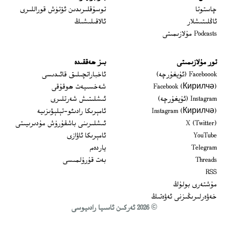
 window
چاستوتا
توسۇقلىرىدىن ئۆتۈش قوراللىرى
ئاڭلىتىشلار
ئالاقىلىشىڭ
Podcasts مۇلازىمىتى
تور مۇلازىمىتى
بىز ھەققىدە
Opens in new window
Faceboook (ئۇيغۇرچە)
ئاخباراتچىلىق قائىدىسى
Opens in new window
Facebook (Кирилчә)
شەخسىيەت ھوقۇقى
Opens in new window
Instagram (ئۇيغۇرچە)
ئىشلىتىش شەرتلىرى
Opens in new window
Instagram (Кирилчә)
ئامېرىكا رادىئو-تېلېۋىزىيە
window
Opens in new window
X (Twitter)
ئىشلىرىنى باشقۇرۇش مۇدىرىيىتى
Opens in new window
Opens in new window
YouTube
ئامېرىكا ئاۋازى
Opens in new window
Telegram
ياردەم
Opens in new window
Threads
بەت قۇرۇلمىسى
RSS
مۇشتەرى بولۇڭ
خەۋەرلىرىڭىزنى ئەۋەتىڭ
© 2026 ئەركىن ئاسىيا رادىيوسى