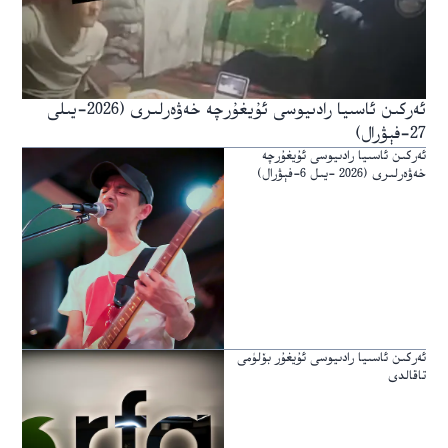
ئەركىن ئاسىيا رادىيوسى ئۇيغۇرچە خەۋەرلىرى (2026-يىلى
27-فېۋرال)
ئەركىن ئاسىيا رادىيوسى ئۇيغۇرچە
خەۋەرلىرى (2026 -يىل 6-فېۋرال)
ئەركىن ئاسىيا رادىيوسى ئۇيغۇر بۆلۈمى
تاقالدى