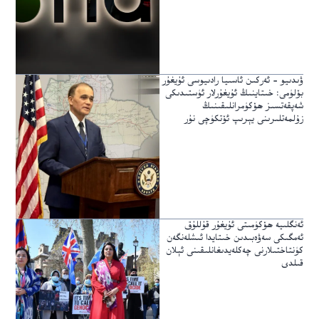
ۋىدىيو – ئەركىن ئاسىيا رادىيوسى ئۇيغۇر
بۆلۈمى: خىتاينىڭ ئۇيغۇرلار ئۈستىدىكى
شەپقەتسىز ھۆكۈمرانلىقىنىڭ
زۇلمەتلىرىنى يېرىپ ئۆتكۈچى نۇر
ئەنگلىيە ھۆكۈمىتى ئۇيغۇر قۇللۇق
ئەمگىكى سەۋەبىدىن خىتايدا ئىشلەنگەن
كۈنتاختىلارنى چەكلەيدىغانلىقىنى ئېلان
قىلدى