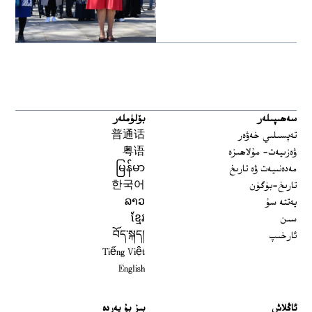
سەھىپىلەر
بۆلۈملەر
تەپسىلىي خەۋەر
普通话
ۋەزىيەت- مۇلاھىزە
粤语
مەدەنىيەت ۋە تارىخ
မြန်မာ
تارىخ-بۈگۈن
한국어
يەتتە سۇ
ລາວ
سىن
ខ្មែរ
ئارخىپ
བོད་སྐད།
Tiếng Việt
English
ئاڭلاش
بىز بۇ يەردە