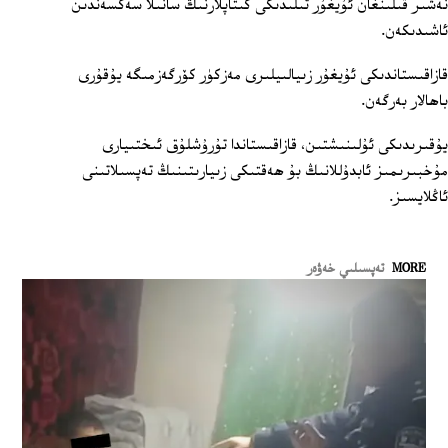
نەشىر قىلىنغان ئۇيغۇر تىلىدىكى كىتاپلارنىڭ سانىلا سەكسەندىن
ئاشىدىكەن.
قازاقىستاندىكى ئۇيغۇر زىيالىيلىرى مەزكۈر كۆرگەزمىگە يۇقۇرى
باھالار بەرگەن.
يۇقىرىدىكى ئۇلىنىشتىن، قازاقىستاندا تۇرۇشلۇق ئىختىيارى
مۇخبىرىمىز ئابدۇللانىڭ بۇ ھەقتىكى زىيارىتىنىڭ تەپسىلاتىنى
ئاڭلايسىز.
MORE
تەپسىلىي خەۋەر