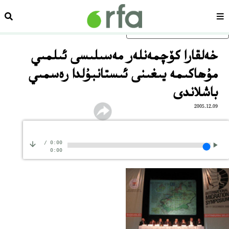
سەھىپە
ئىزد
ئاساسلىق مەزمۇنغا ئاتلاڭ
خەلقارا كۆچمەنلەر مەسىلىسى ئىلمىي
مۇھاكىمە يىغىنى ئىستانبۇلدا رەسمىي
باشلاندى
2005.12.09
/
0:00
0:00