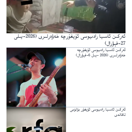
ئەركىن ئاسىيا رادىيوسى ئۇيغۇرچە خەۋەرلىرى (2026-يىلى
27-فېۋرال)
ئەركىن ئاسىيا رادىيوسى ئۇيغۇرچە
خەۋەرلىرى (2026 -يىل 6-فېۋرال)
ئەركىن ئاسىيا رادىيوسى ئۇيغۇر بۆلۈمى
تاقالدى