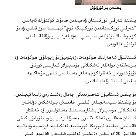
يىغىندىن بىر كۆرۈنۈش
يىغىندا شەرقىي تۈركىستان ۋەخپىدىن ھامۇت كۆكتۈرك ئەپەندى
"شەرقىي تۈركىستاندىن تۈركىيىگە كۆچ" تېمىسىدا سۆز قىلدى ۋە بۇ
كۆچۈشنىڭ پۈتۈنلەي سىياسىي سەۋەبلەردىن بولۇۋاتقانلىقىنى
ئوتتۇرىغا قويدى.
ئىستانبۇل شەھەرلىك ھۆكۈمەت، زەيتۇنبۇرنۇ رايونلۇق ھۆكۈمەت ۋە
بىرلەشكەن دۆلەتلەر تەشكىلاتى مۇساپىرلار ئىدارىسى ئورتاق
ئۇيۇشتۇرغان خەلقارا كۆچمەنلەر مەسىلىسى ئىلمى مۇھاكىمە
يىغىنى ئىستانبۇلدا باشلاندى.
بۇ يىغىن ئىستانبۇل شەھىرىدىكى جەمال رەشىت رەي زالىدا ئېچىلدى.
بۇ يىغىنغا سىياسەتچىلەر، ئىلمىي خادىملار، بىرلەشكەن دۆلەتلەر
تەشكىلاتى مۇساپىرلار باشقارمىسىنىڭ مەسئۇللىرى ۋە خەلقئارا
ئىنسان ھەقلىرى تەشكىلاتلىرى مەسۇللىردىن بولۇپ نۇرغۇن كىشى
قاتناشتى. يىغىندا ئامېرىكا، گېرمانىيە، ئەنگىلىيە، فرانسىيە ۋە دانىيە
قاتارلىق 20 گە يېقىن دۆلەتتىن تەكلىپ قىلىنغان 59 نەپەر كىشى