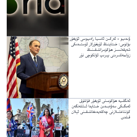
ۋىدىيو – ئەركىن ئاسىيا رادىيوسى ئۇيغۇر
بۆلۈمى: خىتاينىڭ ئۇيغۇرلار ئۈستىدىكى
شەپقەتسىز ھۆكۈمرانلىقىنىڭ
زۇلمەتلىرىنى يېرىپ ئۆتكۈچى نۇر
ئەنگلىيە ھۆكۈمىتى ئۇيغۇر قۇللۇق
ئەمگىكى سەۋەبىدىن خىتايدا ئىشلەنگەن
كۈنتاختىلارنى چەكلەيدىغانلىقىنى ئېلان
قىلدى