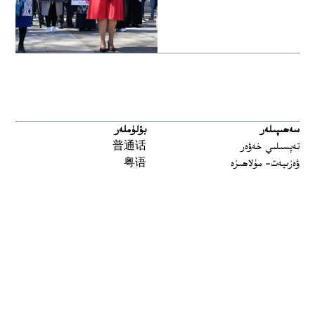
سەھىپىلەر
بۆلۈملەر
تەپسىلىي خەۋەر
普通话
ۋەزىيەت- مۇلاھىزە
粤语
مەدەنىيەت ۋە تارىخ
မြန်မာ
تارىخ-بۈگۈن
한국어
يەتتە سۇ
ລາວ
سىن
ខ្មែរ
ئارخىپ
བོད་སྐད།
Tiếng Việt
English