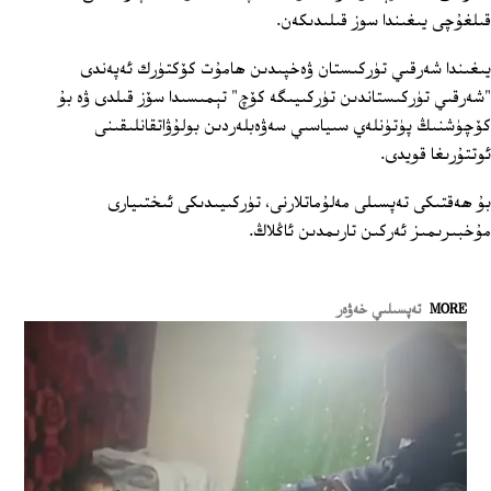
قىلغۇچى يىغىندا سوز قىلىدىكەن.
يىغىندا شەرقىي تۈركىستان ۋەخپىدىن ھامۇت كۆكتۈرك ئەپەندى
"شەرقىي تۈركىستاندىن تۈركىيىگە كۆچ" تېمىسىدا سۆز قىلدى ۋە بۇ
كۆچۈشنىڭ پۈتۈنلەي سىياسىي سەۋەبلەردىن بولۇۋاتقانلىقىنى
ئوتتۇرىغا قويدى.
بۇ ھەقتىكى تەپسىلى مەلۇماتلارنى، تۈركىيىدىكى ئىختىيارى
مۇخبىرىمىز ئەركىن تارىمدىن ئاڭلاڭ.
MORE
تەپسىلىي خەۋەر