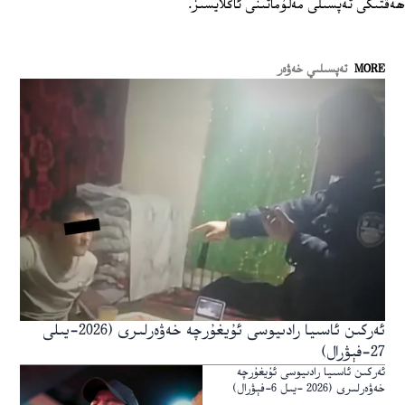
ھەقتىكى تەپسىلى مەلۇماتىنى ئاڭلايسىز.
MORE
تەپسىلىي خەۋەر
ئەركىن ئاسىيا رادىيوسى ئۇيغۇرچە خەۋەرلىرى (2026-يىلى
27-فېۋرال)
ئەركىن ئاسىيا رادىيوسى ئۇيغۇرچە
خەۋەرلىرى (2026 -يىل 6-فېۋرال)