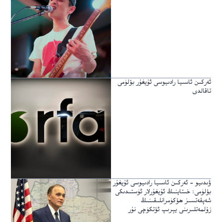
ئەركىن ئاسىيا رادىيوسى ئۇيغۇر بۆلۈمى
تاقالدى
ۋىدىيو – ئەركىن ئاسىيا رادىيوسى ئۇيغۇر
بۆلۈمى: خىتاينىڭ ئۇيغۇرلار ئۈستىدىكى
شەپقەتسىز ھۆكۈمرانلىقىنىڭ
زۇلمەتلىرىنى يېرىپ ئۆتكۈچى نۇر