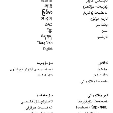
تەپسىلىي خەۋەر
普通话
ۋەزىيەت- مۇلاھىزە
粤语
مەدەنىيەت ۋە تارىخ
မြန်မာ
تارىخ-بۈگۈن
한국어
يەتتە سۇ
ລາວ
سىن
ខ្មែរ
ئارخىپ
བོད་སྐད།
Tiếng Việt
English
ئاڭلاش
بىز بۇ يەردە
 window
چاستوتا
توسۇقلىرىدىن ئۆتۈش قوراللىرى
ئاڭلىتىشلار
ئالاقىلىشىڭ
Podcasts مۇلازىمىتى
تور مۇلازىمىتى
بىز ھەققىدە
Opens in new window
Faceboook (ئۇيغۇرچە)
ئاخباراتچىلىق قائىدىسى
Opens in new window
Facebook (Кирилчә)
شەخسىيەت ھوقۇقى