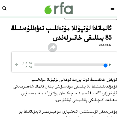
سەھىپە
ئىزد
ئاساسلىق مەزمۇنغا ئاتلاڭ
ئالماتادا لۇتپۇللا مۇتەللىپ تەۋەللۇدىنىڭ
85 يىللىقى خاتىرلەندى
2008.02.22
/
0:00
0:00
ئۇيغۇر خەلقىنىڭ ئوت يۈرەك ئوغلانى لۇتپۇللا مۇتەللىپ
تۇغۇلغانلىقىنىڭ 85 يىللىقى مۇناسىۋىتى بىلەن ئالماتا شەھىرىدىكى
ئۇيغۇرلار، "ئاسىيا ئاسمىنىدا چاقنىغان يۇلتۇز" نامىدا مەخسۇس
سەنئەت كېچىلىكى پائالىيىتى ئۆتكۈزدى.
يۇقىرىدىكى ئۇلىنىشتىن، ئىختىيارى مۇخبىرىمىز ئابدۇللانىڭ بۇ