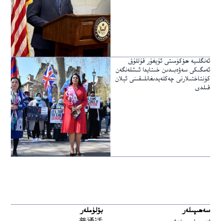
ئەنگلىيە ھۆكۈمىتى ئۇيغۇر قۇللۇق
ئەمگىكى سەۋەبىدىن خىتايدا ئىشلەنگەن
كۈنتاختىلارنى چەكلەيدىغانلىقىنى ئېلان
قىلدى
سەھىپىلەر
بۆلۈملەر