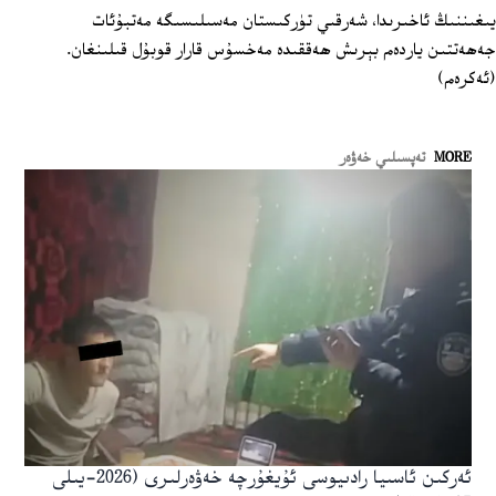
يىغىننىڭ ئاخىرىدا، شەرقىي تۈركىستان مەسىلىسىگە مەتبۇئات
جەھەتتىن ياردەم بېرىش ھەققىدە مەخسۇس قارار قوبۇل قىلىنغان.
(ئەكرەم)
MORE
تەپسىلىي خەۋەر
ئەركىن ئاسىيا رادىيوسى ئۇيغۇرچە خەۋەرلىرى (2026-يىلى