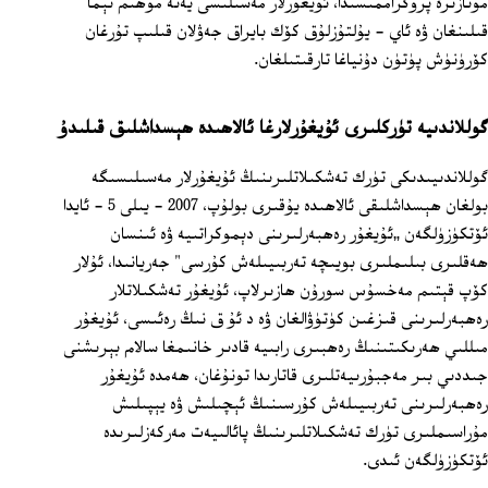
مۇنازىرە پروگراممىسىدا، ئۇيغۇرلار مەسىلىسى يەنە مۇھىم تېما
قىلىنغان ۋە ئاي - يۇلتۇزلۇق كۆك بايراق جەۋلان قىلىپ تۇرغان
كۆرۈنۈش پۈتۈن دۇنياغا تارقىتىلغان.
گوللاندىيە تۈركلىرى ئۇيغۇرلارغا ئالاھىدە ھېسداشلىق قىلىدۇ
گوللاندىيىدىكى تۈرك تەشكىلاتلىرىنىڭ ئۇيغۇرلار مەسىلىسىگە
بولغان ھېسداشلىقى ئالاھىدە يۇقىرى بولۇپ، 2007 - يىلى 5 - ئايدا
ئۆتكۈزۈلگەن „ئۇيغۇر رەھبەرلىرىنى دېموكراتىيە ۋە ئىنسان
ھەقلىرى بىلىملىرى بويىچە تەربىيىلەش كۇرسى" جەريانىدا، ئۇلار
كۆپ قېتىم مەخسۇس سورۇن ھازىرلاپ، ئۇيغۇر تەشكىلاتلار
رەھبەرلىرىنى قىزغىن كۈتۈۋالغان ۋە د ئۇ ق نىڭ رەئىسى، ئۇيغۇر
مىللىي ھەرىكىتىنىڭ رەھبىرى رابىيە قادىر خانىمغا سالام بېرىشنى
جىددىي بىر مەجبۇرىيەتلىرى قاتارىدا تونۇغان، ھەمدە ئۇيغۇر
رەھبەرلىرىنى تەربىيىلەش كۇرسىنىڭ ئېچىلىش ۋە يېپىلىش
مۇراسىملىرى تۈرك تەشكىلاتلىرىنىڭ پائالىيەت مەركەزلىرىدە
ئۆتكۈزۈلگەن ئىدى.