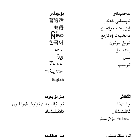
سەھىپىلەر
بۆلۈملەر
تەپسىلىي خەۋەر
普通话
ۋەزىيەت- مۇلاھىزە
粤语
مەدەنىيەت ۋە تارىخ
မြန်မာ
تارىخ-بۈگۈن
한국어
يەتتە سۇ
ລາວ
سىن
ខ្មែរ
ئارخىپ
བོད་སྐད།
Tiếng Việt
English
ئاڭلاش
بىز بۇ يەردە
 window
چاستوتا
توسۇقلىرىدىن ئۆتۈش قوراللىرى
ئاڭلىتىشلار
ئالاقىلىشىڭ
Podcasts مۇلازىمىتى
تور مۇلازىمىتى
بىز ھەققىدە