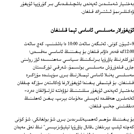
بەختىيار شەمشىدىن ئەپەندى باشچىلىقىدىكى بىر گۇرۇپپا ئۇيغۇر
ۋەكىللىرىمۇ ئىشتىراك قىلغان.
ئۇيغۇرلار مەسىلىسى ئاساسى تېما قىلىنغان
9-ئىيۇن كۈنى، ئەتىگەن سائەت 10:00 دا باشلىنىپ، كەچ سائەت
12:00گە قەدەر داۋام قىلغان بۇ يىغىننىڭ ئاساسىي مەقسىدى؛
تۈركلەرنىڭ ياۋرۇپا بىرلىكىنىڭ سىياسىي سەھنىسىدە ئۆز رولىنى
جارى قىلدۇرۇش مەسىلىسى بولسىمۇ، شەرقىي تۈركىستان
مەسىلىسى يەنىلا ئاساسى تېمىلارنىڭ بىرى سۈپىتىدە مۇزاكىرە
قىلىنغان. بۇ قېتىمقى يىغىندا ئۇيغۇرلارغا ۋەكالىتەن سۆزگە چىققان
بەختىيار ئەپەندى ئۇيغۇر مىللىتىنىڭ نۆۋەتتە تارتىۋاتقان دەرد-
ئەلەملىرى ھەققىدە تەپسىلى مەلۇمات بېرىپ، يىغىن ئەھلىنىڭ
دىققىتىنى جەلىپ قىلغان.
بۇ يىغىننىڭ مۇھىم ئەھمىيەتلىرىدىن بىرى شۇ بولغانكى، شۇ كۈنى
كەچتە ئېلىپ بېرىلغان „قانال ياۋرۇپا تېلېۋىزىيىسى" نىڭ نەق مەيدان