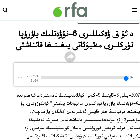
سەھىپە
ئىزد
ئاساسلىق مەزمۇنغا ئاتلاڭ
د ئۇ ق ۋەكىللىرى 6-نۆۋەتلىك ياۋرۇپا
تۈركلىرى مەتبۇئاتى يىغىنىغا قاتناشتى
/
0:00
0:00
2007-يىلى 6-ئاينىڭ 9-كۈنى گوللاندىيىنىڭ ئامستېردام شەھىرىدە
„6-نۆۋەتلىك ياۋرۇپا تۈركلىرى مەتبۇئات يىغىنى" ئۆتكۈزۈلدى. بۇ
يىغىنغا دۇنيانىڭ ھەر قايسى ئەللىرىدىن كەلگەن يازغۇچىلار،
مۇخبىرلار ۋە مۇتەخەسسىسلەر قاتناشقاندىن سىرت، تەكلىپكە
بىنائەن دۇنيا ئۇيغۇر قۇرۇلتىيى ياشلار كومىتېتىنىڭ مۇدىرى ۋە
„گوللاندىيە شەرقىي تۈركىستان ۋەخپى" تەشكىلاتىنىڭ رەئىسى