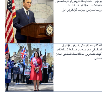
بۆلۈمى: خىتاينىڭ ئۇيغۇرلار ئۈستىدىكى
شەپقەتسىز ھۆكۈمرانلىقىنىڭ
زۇلمەتلىرىنى يېرىپ ئۆتكۈچى نۇر
ئەنگلىيە ھۆكۈمىتى ئۇيغۇر قۇللۇق
ئەمگىكى سەۋەبىدىن خىتايدا ئىشلەنگەن
كۈنتاختىلارنى چەكلەيدىغانلىقىنى ئېلان
قىلدى