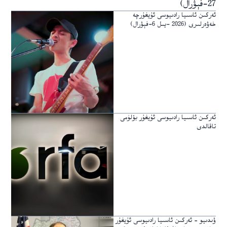
27-فېۋرال)
ئەركىن ئاسىيا رادىيوسى ئۇيغۇرچە
خەۋەرلىرى (2026 -يىل 6-فېۋرال)
ئەركىن ئاسىيا رادىيوسى ئۇيغۇر بۆلۈمى
تاقالدى
ۋىدىيو – ئەركىن ئاسىيا رادىيوسى ئۇيغۇر