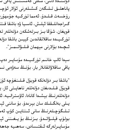
دۆلىتىدە دىنى، مىللى كەمسىتىش ياكى س
پاناھلىق تىلىگەن كىشىلەرنى ئۇلار ئۈچى
رۇخسەت قىلىدۇ. ئەمما تۈركىيە جۇمھۇرىي
گىراجدانلىققا ئېلىش، ئاسىيا ۋە باشقا ق
قويغان. شۇڭا بىز بىرلەشكەن دۆلەتلەر ت
تۈركىيىدە ساقلاتقاندىن كېيىن باشقا دۆلە
ئىچىدە بۇلارنى مېھمان قىلىۋاتىمىز".
ياقى ساقلاۋاتقانلار بار. بۇنىڭ سەۋەبى ن
"باشقا بىر دۆلەتكە قوبۇل قىلىنغۇچە ئۇ
قوبۇل قىلىدىغان دۆلەتلەر ناھايىتى ئاز. ي
دۆلەتلەرنىڭ بېشىدا كانادا، ئاۋسترالىيە، ئا
يىلى بەلگىلىك سان بېرىدۇ. بۇ ساننى ئېش
تىلىگۈچىلەرنىڭ سانى ئىنتايىن كۆپ ئەمم
بولۇپ قېلىۋاتىدۇ. بىزنىڭ بۇ يىغىننى ئ
مۇساپىرلەرگە ئىقتىسادى، سەھىيە جەھەت