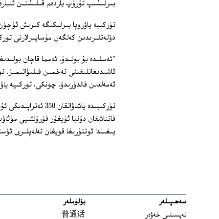
بىرلىشىپ تۇرۇپ ياردەم قىلىشتىن ئىبارە
تۈركىيە ياۋروپا بىرلىكىگە كىرىش ئۈچۈن 
دۆلەتلىرىدىن كەلگەن مۇساپىرلارنى تۈركى
ئاشىدىغانلىقىنى تەخمىن قىلىۋاتىمىز. 
ئەمەلدىن قالدۇرىدۇ. چۈنكى، تۈركىيە ياۋ
تۈركىيىدە ياشاۋاتقا
قاتناشقان دۇنيا ئۇيغۇر قۇرۇلتىيى مۇئا
يىغىندا ئوتتۇرىغا قويغان تەلەپلىرى ئۈست
سەھىپىلەر
بۆلۈملەر
تەپسىلىي خەۋەر
普通话