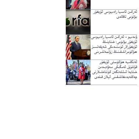
ئەركىن ئاسىيا رادىيوسى ئۇيغۇر
بۆلۈمى تاقالدى
ۋىدىيو – ئەركىن ئاسىيا رادىيوسى
ئۇيغۇر بۆلۈمى: خىتاينىڭ
ئۇيغۇرلار ئۈستىدىكى شەپقەتسىز
ھۆكۈمرانلىقىنىڭ زۇلمەتلىرىنى
يېرىپ ئۆتكۈچى نۇر
ئەنگلىيە ھۆكۈمىتى ئۇيغۇر
قۇللۇق ئەمگىكى سەۋەبىدىن
خىتايدا ئىشلەنگەن كۈنتاختىلارنى
چەكلەيدىغانلىقىنى ئېلان قىلدى