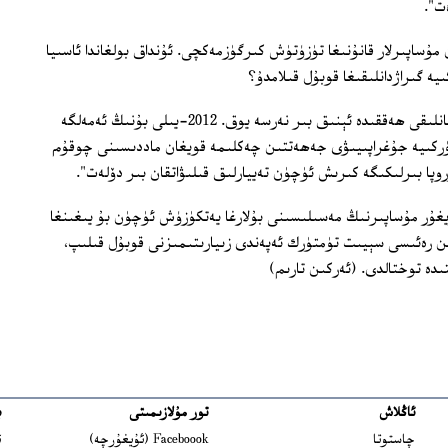
ت".
مۇساپىرلار قانۇنىغا تۈزۈتۈش كىرگۈزمەكچى. ئۇنداق بولغاندا ئاسىيا
يە گىراژدانلىقىغا قوبۇل قىلامدۇ؟
"ئەسلىدە بۇ بولىدۇ. ئەمما قاچان بولىدىغانلىقى ھەققىدە ئېنىق بىر نەرسە يوق. 2012-يىلى بۇنىڭ ئەمەلگە
تۈركىيە جۇغراپىيىۋى جەھەتتىن چەكلىمە قويغان ماددىسىنى چوقۇم
روپا بىرلىكىگە كىرىش ئۈچۈن تەييارلىق قىلىۋاتقان بىر دۆلەت".
ن 350 ئەتراپىدىكى ئۇيغۇر مۇساپىرنىڭ مەسىلىسىنى بۇلارغا يەتكۈزۈش ئۈچۈن بۇ يىغىنغا
ۋىن رەئىسى سېيىت تۈمتۈرك ئەپەندى زىيارىتىمىزنى قوبۇل قىلىپ،
ىدە توختالدى. (ئەركىن تارىم)
ئاڭلاش
تور مۇلازىمىتى
ب
ns in new window
چاستوتا
Faceboook (ئۇيغۇرچە)
ئ