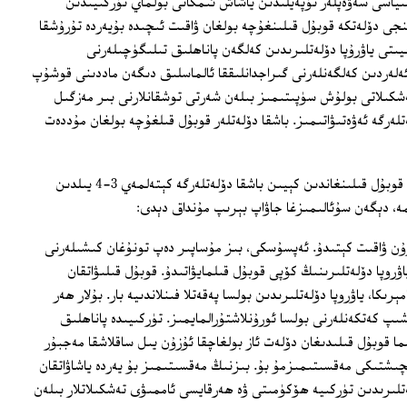
ىياسى سەۋەپلەر تۈپەيلىدىن ياشاش ئىمكانى بولماي تۈركىيىدىن
نجى دۆلەتكە قوبۇل قىلىنغۇچە بولغان ۋاقىت ئىچىدە بۇيەردە تۇرۇشقا
ىتى ياۋرۇپا دۆلەتلىرىدىن كەلگەن پاناھلىق تىلىگۈچىلەرنى
ىتئەلەردىن كەلگەنلەرنى گىراجدانلىققا ئالماسلىق دىگەن ماددىنى قوشۇپ
ەشكىلاتى بولۇش سۈپىتىمىز بىلەن شەرتى توشقانلارنى بىر مەزگىل
تلەرگە ئەۋەتىۋاتىمىز. باشقا دۆلەتلەر قوبۇل قىلغۇچە بولغان مۇددەت
سېدا ئالپ خانىم تۈركىيىدە مۇساپىر دەپ قوبۇل قىلىنغاندىن كېيىن باشقا دۆلەتلەرگە كېتەلمەي 3-4 يىلدىن
ىمە، دېگەن سۇئالىمىزغا جاۋاپ بېرىپ مۇنداق دېدى:
زۇن ۋاقىت كېتىدۇ. ئەپسۇسكى، بىز مۇساپىر دەپ تونۇغان كىشىلەرنى
اۋروپا دۆلەتلىرىنىڭ كۆپى قوبۇل قىلمايۋاتىدۇ. قوبۇل قىلىۋاتقان
مېرىكا، ياۋروپا دۆلەتلىرىدىن بولسا پەقەتلا فىنلاندىيە بار. بۇلار ھەر
ىپ كەتكەنلەرنى بولسا ئورۇنلاشتۇرالمايمىز. تۈركىيىدە پاناھلىق
ا قوبۇل قىلىدىغان دۆلەت ئاز بولغاچقا ئۇزۇن يىل ساقلاشقا مەجبۇر
ېچىشتىكى مەقسىتىمىزمۇ بۇ. بىزنىڭ مەقسىتىمىز بۇ يەردە ياشاۋاتقان
لىرىدىن تۈركىيە ھۆكۈمىتى ۋە ھەرقايسى ئاممىۋى تەشكىلاتلار بىلەن