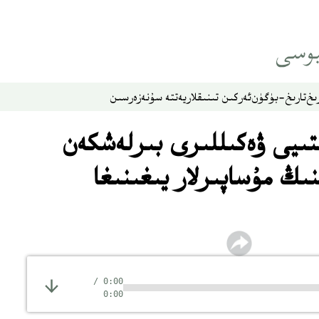
ىخ
تارىخ-بۈگۈن
ئەركىن تىنىقلار
يەتتە سۇ
نەزەر
سىن
لتىيى ۋەكىللىرى بىرلەشكەن
نىڭ مۇساپىرلار يىغىنىغا
/
0:00
0:00