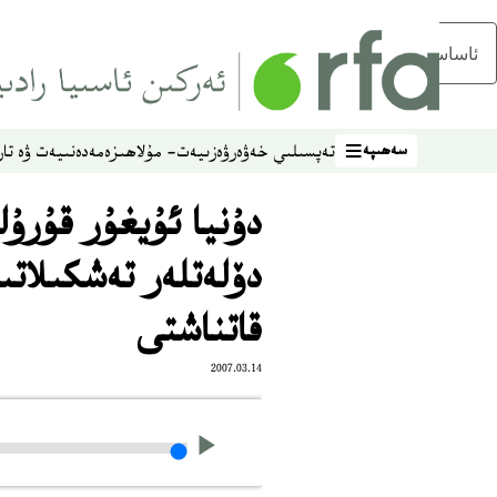
ئاساسلىق مەزمۇنغا ئاتلاڭ
سەھىپە
تەپسىلىي خەۋەر
ۋەزىيەت- مۇلاھىزە
مەدەنىيەت ۋە تار
سەھىپە
دۇنيا ئۇيغۇر قۇرۇ
دۆلەتلەر تەشكىلاتى
قاتناشتى
2007.03.14