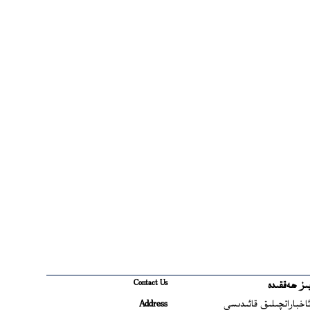
Contact Us
ىز ھەققىدە
Ope
اخباراتچىلىق قائىدىسى
Address