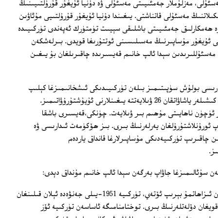
ئۇلى، مەزلۇملار جەمئىيىتى مەسئۇلى ۋە دۇنيا ئۇيغۇر قۇرۇلتىيىنىڭ
ئاممىۋىي تەشكىلاتنىڭ مەسئۇلى قاتناشتى. يىغىندا دۇنيا ئۇيغۇر قۇرۇلتىيى مۇئاۋىن
 ھەمكارلىق جەمئىيىتى باشلىقى سېيىت تۈمتۈرك ئەپەندى تۈركىيىدە
ۇرىۋاتقان 350 ئەتراپىدىكى ئۇيغۇر مۇساپىرنىڭ مەسىلىسىنى ئوتتۇرىغا قويدى. بىرلەشكەن
مەسئۇللىرىدىن سېدا ئالپ خانىم قەيسىرىدە چاقىرىلغان بۇ يىغىن
دارىسى بولۇش سۈپىتىمىز بىلەن تۈركىيىدىكى ئىشخانىمىزغا كېلىپ
پاناھلىق تىلەپ نەتىجىسىنى كۈتۈۋاتقان كىشىلەر ياشاۋاتقان 26 ۋىلايەتتە يىغىنلارنى ئۇيۇشتۇرۇۋاتىمىز.
 ئۈچۈن ناھايىتى مۇھىم بىر ۋىلايەت. چۈنكى،قەيسىرى باشقا
كۆپ ئورۇنلاشتۇرۇلغان يەرلەرنىڭ بىرى. بىز ھۆكۈمەت ئىدارىسى ۋە
ىن چاقىرىپ تۈركىيەدىكى مۇساپىرلارغا قانداق ياردەم
ىز.
ن سۇئالىمىزغا جاۋاپ بەرگەن سېدا ئالپ خانىم مۇنداق دېدى:
"بۇ ھەقتە مەن سىزگە تېخنىك جەھەتتىن ئىزاھاتمۇ بېرىپ ئۆتەي، تۈركىيە 1951-يىلى جەنۋەدە ئېلان قىلىنغان
ويغان دۆلەتلەرنىڭ بىرى. توختامنامىگە ئاساسەن تۈركىيە ئۆز