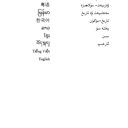
ۋەزىيەت- مۇلاھىزە
粤语
مەدەنىيەت ۋە تارىخ
မြန်မာ
تارىخ-بۈگۈن
한국어
يەتتە سۇ
ລາວ
سىن
ខ្មែរ
ئارخىپ
བོད་སྐད།
Tiếng Việt
English