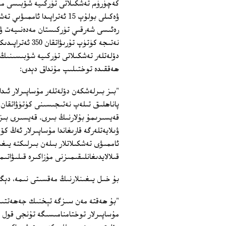
كەچۈرۈم تەشكىلاتى تۈركىيە شۆبىسى مەس
ۋەكىلى بولۇپ 15 ئەتراپىدا 
رەئىسى شەرقىي تۈركىستان مەدەنىيەت ۋە
نەتىجە كۈتۈپ ت
دۆلەتلەر تەشكىلاتى تۈركىيە شۆبىسىنىڭ 
ھەققىدە توختىلىپ مۇنداق دېدى:
"بىز بىرلەشكەن دۆلەتلەر مۇساپىرلار ئى
قەيسىرىمۇ بۇلارنىڭ بىرى. قەيسىرى بىز
ۋىلايەتلەرگە قارىغاندا مۇساپىرلار ئەڭ 
ئاممىۋى تەشكىلاتلار بىلەن بىرلىكتە يىغ
قىلالايدىغانلىقىمىزنى مۇزاكىرە قىلىۋاتىم
بۇ خىل يىغىنلارنىڭ مەقسىتى نىمە، دېگە
مۇساپىرلار توختامنامىسىگە تۇنجى قول ق