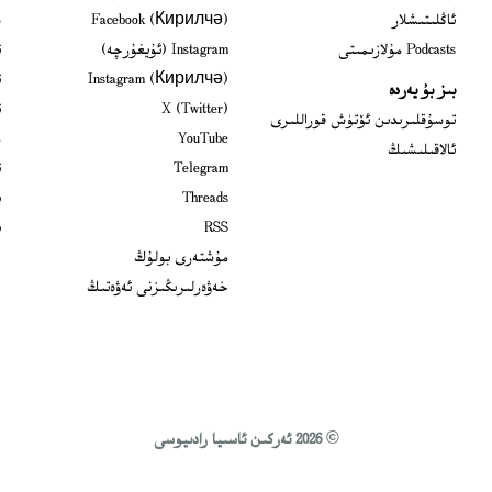
s in new window
ئاڭلىتىشلار
Facebook (Кирилчә)
ش
ens in new window
Podcasts مۇلازىمىتى
Instagram (ئۇيغۇرچە)
ئ
 in new window
Instagram (Кирилчә)
ئ
بىز بۇ يەردە
Opens in new window
X (Twitter)
ئ
Opens in new window
توسۇقلىرىدىن ئۆتۈش قوراللىرى
Opens in new window
YouTube
م
ئالاقىلىشىڭ
Opens in new window
Telegram
ئ
Opens in new window
Threads
ي
RSS
ب
مۇشتەرى بولۇڭ
خەۋەرلىرىڭىزنى ئەۋەتىڭ
© 2026 ئەركىن ئاسىيا رادىيوسى