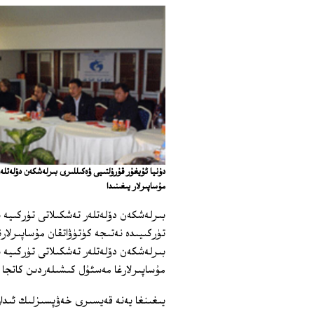
دۇنيا ئۇيغۇر قۇرۇلتىيى ۋەكىللىرى بىرلەشكەن دۆلەتلە
مۇساپىرلار يىغىنىدا
بىرلەشكەن دۆلەتلەر تەشكىلاتى تۈركىيە
تۈركىيىدە نەتىجە كۈتۈۋاتقان مۇساپىرلا
بىرلەشكەن دۆلەتلەر تەشكىلاتى تۈركىيە 
مۇساپىرلارغا مەسئۇل كىشىلەردىن كاتجا 
يىغىنغا يەنە قەيسىرى خەۋپسىزلىك ئىد