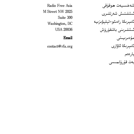
Open
ەخسىيەت ھوقۇقى
Radio Free Asia
2025 M Street NW
Op
ىشلىتىش شەرتلىرى
Suite 300
Opens
امېرىكا رادىئو-تېلېۋىزىيە
Washington, DC
ىشلىرىنى باشقۇرۇش
20036 USA
Opens in new window
ۇدىرىيىتى
Email
Opens in new window
امېرىكا ئاۋازى
contact@rfa.org
اردەم
ەت قۇرۇلمىسى