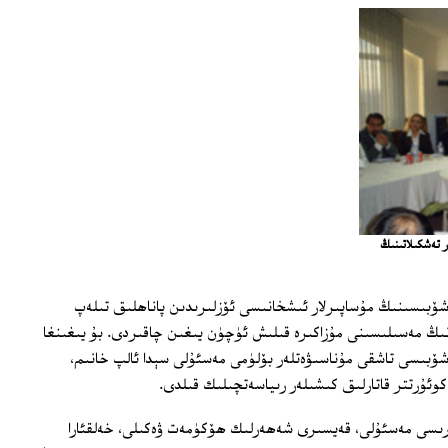
ر تەشكىلاتىنىڭ
 شۆبىسىنىڭ مۇساپىرلار ئىشخانىسى ئۆزلىرىدىن پاناھلىق تىلەپ
رنىڭ مەسىلىسىنى مۇزاكىرە قىلىش ئۈچۈن يىغىن چاقىردى. بۇ يىغىنغا
شۆبىسى تاشقى مۇناسىۋەتلەر بۆلۈمى مەسئۇلى سېدا ئالپ خانىم،
كوئۇرتتر قاتارلىق كىشىلەر رىياسەتچىلىك قىلدى.
ارىسى مەسئۇلى، قەيسىرى شەھەرلىك ھۆكۈمەت ۋەكىلى، خەلقئارا