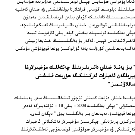
كانادا پۇقراسى ھۈسەيىن جېلىل توغرىسىدىكى خەۋىرىدە ھۈسەيىن
جېلىلنىڭ دېلوسىغا گۇمانى قاراشلاردا بولغانلىقىنى ۋە خىتاي ئەدلىيە
سېستىمىسىنىڭ ئادالىتىگە گۇمان بىلەن قارىغانلىقىدىن مەمنۇن
بولمىغانلىقىنى ئۇقتۇرغان. خىتاي دائىرىلىرىنىڭ ئەسكەرتىشىچە،
يېڭى بەلگىلىمە ئولىمپىك يىغىنى كېلەر يىلى ئاۋغۇست ئېيىدا
ئاخىرلاشقاندىن كېيىن، ئەگەر بۇ بەلگىلىمىنىڭ خىتايغا زىيىنى
تەگمەيدىغانلىقى كۆرۈلسە يەنە ئۈزلۈكسىز يولغا قويۇلۇشى مۇمكىن.
" بىز يەنىلا خىتاي دائىرىلىرىنىڭ چەتئەللىك مۇخبىرلارغا
بېرىلگەن ئاخبارات ئەركىنلىكىگە ھۆرمەت قىلىشىنى
ساقلاۋاتىمىز "
يېقىندا خىتاي دۆلەت كابىنتى ئۇچۇر ئىشخانىسىنىڭ سەي پەمىلىلىك
مەسئۇلى " يېڭى بەلگىلىمە 2008 - يىلى 18 ‏- ئۆكتەبىرگە قەدەر
يولغا قويۇلىدۇ، دەيدىغان بىر بەلگىلىمە يوق " دېگەن ئىدى.
مەركىزى پارىژدىكى چېگرىسىز مۇخبىرلار تەشكىلاتى ئاخبارات
ئەركىنلىكى ۋە مۇخبىرلار ھوقۇقىنى قوغدىغۇچى تەشكىلاتلارنىڭ