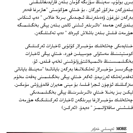
بىرى بولۇپ، سەينىڭ سۆزىگە گۇمان بىلەن قارايدىغانلىقىنى
بىلدۈرگەن مەزكۇر ئورگان ، بۇ خىتاي ھۆكۈمىتى "ھازىرغا قەدەر
بەرگەن نۇرغۇن ۋەدىلەرنىڭ ئىچىدىكى بىرىلا خالاس " دەپ ئىنكاس
بىلدۈرگەن ھەمدە "دائىرىلەر ئىشنى ئالدى بىلەن يېڭى بەلگىلىمىگە
ھۆرمەت قىلىش بىلەن باشلاش كېرەك " دەپ تەكىتلىگەن.
خىتايدىكى چەتئەللىك مۇخبىرلار كۇلۇبى ئاخبارات ئەركىنلىكى
كومىتېتىنىڭ مەسئۇلى جوسېيلىن فورد، خىتاي يېڭى ئاخبارات
بەلگىلىمىسىنىڭ دائىمىيلاشتۇرۇلۇشىنى تەلەپ قىلدى. ئۇ،
چېگرىسىز مۇخبىرلار تەشكىلاتىغا بەرگەن باياناتىدا "سەينىڭ باياناتى
تەقدىرلەشكە ئەرزىيدۇ. ئەگەر خىتاي يېڭى بەلگىلىمىنى پەقەت مەلۇم
مەزگىللىك ئۈچۈن ئىجرا قىلسا، بۇ مېنى ھەيران قالدۇرۇشى مۇمكىن.
لېكىن بىز يەنىلا خىتاي دائىرىلىرىنىڭ يېڭى بەلگىلىمىدىكى
چەتئەللىك مۇخبىرلارغا بېرىلگەن ئاخبارات ئەركىنلىكىگە ھۆرمەت
قىلىشىنى ساقلاۋاتىمىز " دەيدۇ. (ئەركىن)
MORE
تەپسىلىي خەۋەر