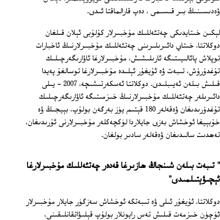
ۋەدىسىنىڭ بىر قىسىمى ، دەپ قارالماقتا ئىدى.
لېكىن خىتايدىكى چەتئەللىك مۇخبىرلار كۇلۇبى ئېلان قىلغان
دوكلاتتا، خىتاي دائىرىلىرىنى چەتئەللىك مۇخبىرلارنىڭ ئاخبارات
توپلاش پائالىيىتىگە ئارىلىشىش، مۇخبىرلارغا ئاۋارىگەرچىلىك
تۇغدۇرۇش، تىبەت ۋە ئۇيغۇر ئېلىدە مۇخبىرلارغا توسالغۇ پەيدا
قىلىش بىلەن ئەيىبلىدى. دوكلاتتا ئەسكەرتىشىچە، 2007 - يىلى
دائىرىلەر چەتئەللىك مۇخبىرلارنىڭ خىزمىتىگە ئاۋارىگەرچىلىك
تۇغدۇرىدىغان ۋەقەلەر 180 قېتىم يۈز بەرگەن بولۇپ، بېيجىڭ ۋە
خۇبېيغا ئوخشاش بەزى جايلاردا لۈكچەكلەر مۇخبىرلارنى ئۇرىدىغان،
تەھدىت سالىدىغان ۋەقەلەر سادىر بولغان.
" تىبەت بىلەن شىنجاڭ ھازىرغا قەدەر چەتئەللىك مۇخبىرلارغا
ئېچىۋېتىلمىدى"
دوكلاتتا، ئۇيغۇر ئىلى ۋە تىبەتكە ئوخشاش سەزگۈر جايلار مۇخبىرلار
ئۈچۈن خىزمەت قىلىش تەس رايونلار بولۇپ قېلىۋاتقانلىقىنى،