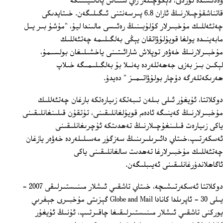
ۋەدىسىدە تۇردى، دېگۈچىلەر راي سىناش پائالىيىتىگە
قاتناشقۇچىلارنىڭ ئاران 6.8 پىرسەنتنى ئىگىلىگەن. خىتايدىكى
چەتئەللىك مۇخبىرلار كۇلۇبىنىڭ رەئىسى مالىندا ليۇ، "مۇشۇ بىر يىل
مابەينىدە يولغا قويۇلۇۋاتقان يېڭى بەلگىلىمە چەتئەللىك
مۇخبىرلارنىڭ خەۋەر توپلاش شارائىتىنى ياخشىلىغان بولسىمۇ،
لېكىن بىز بەزى جەھەتلەردە يەنىلا بۇ بەلگىلىمىگە خىلاپ
ھەرىكەتلەرگە دۇچار بولۇۋاتىمىز " دەيدۇ.
دوكلاتتا، ئۇيغۇر ئىلى بىلەن تىبەتكە زىيارەتكە بارغان چەتئەللىك
مۇخبىرلارنىڭ كەينىگە ئادەم قويۇلغانلىقىنى، تۇتقۇن قىلىنغانلىقىنى
ياكى زىيارەت قىلىنغۇچىلارنىڭ تەھدىتكە ئۇچرىغانلىقىنى
ئەسكەرتىپ،خىتاي دائىرىلىرىنىڭ سەزگۈر مەسىلىلەردە خەۋەر يازغان
چەتئەللىك مۇخبىرلارغا تەھدىت سالغانلىقىنى ياكى
ئاگاھلاندۇرغانلىقىنى ئەيىبلىگەن.
دوكلاتتا ئەسكەرتىشىچە، خىتاي تاشقىي ئىشلار مىنىستىرلىقى 2007 -
يىلى 30 - ئاپرىلدا كانادا Globe and Mail گېزىتى مۇخبىرى جېفرىي
يوركنى تاشقىي ئىشلار مىنىستىرلىقىغا چاقىرتىپ، ئۇنىڭ ئۇيغۇر