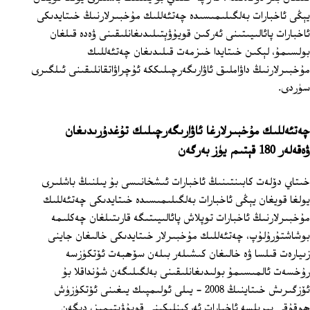
يېڭى ئاخبارات بەلگىلىمىسىدە چەتئەللىك مۇخبىرلارنىڭ خىتايدىكى
ئاخبارات پائالىيىتىنى ئەركىن قويۇۋېتىلىدىغانلىقىنى ۋەدە قىلغان
بولسىمۇ، لېكىن خىتايدا خىزمەت قىلىدىغان چەتئەللىك
مۇخبىرلارنىڭ داۋاملىق ئاۋارىگەرچىلىككە ئۇچراۋاتقانلىقىنى ئىلگىرى
سۈردى.
چەتئەللىك مۇخبىرلارغا ئاۋارىگەرچىلىك تۇغدۇرىدىغان
ۋەقەلەر 180 قېتىم يۈز بەرگەن
خىتاي دۆلەت كابىنتىنىڭ ئاخبارات ئىشخانىسى بۇ يىلنىڭ باشلىرى
يولغا قويغان يېڭى ئاخبارات بەلگىلىمىسىدە خىتايدىكى چەتئەللىك
مۇخبىرلارنىڭ ئاخبارات توپلاش پائالىيىتىگە قارىتىلغان چەكلىمە
بوشاشتۇرۇلۇپ، چەتئەللىك مۇخبىرلار خىتايدىكى خالىغان جاينى
زىيارەت قىلسا ۋە خالىغان كىشىلەر بىلەن سۆھبەت ئۆتكۈزسە
رۇخسەت ئالمىسىمۇ بولىدىغانلىقىنى بەلگىلىگەن شۇنداقلا بۇ
ئۆزگىرىش خىتاينىڭ 2008 - يىلى ئولىمپىك يىغىنى ئۆتكۈزۈش
ھوقۇقى بېرىلسە ئاخبارات ئەركىنلىكىنى قويۇۋېتىمىز، دېگەن