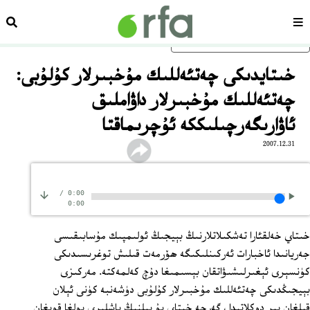
سەھىپە
ئىزد
ئاساسلىق مەزمۇنغا ئاتلاڭ
خىتايدىكى چەتئەللىك مۇخبىرلار كۇلۇبى:
چەتئەللىك مۇخبىرلار داۋاملىق
ئاۋارىگەرچىلىككە ئۇچرىماقتا
2007.12.31
/
0:00
0:00
خىتاي خەلقئارا تەشكىلاتلارنىڭ بېيجىڭ ئولىمپىك مۇسابىقىسى
جەريانىدا ئاخبارات ئەركىنلىكىگە ھۆرمەت قىلىش توغرىسىدىكى
كۈنسېرى ئېغىرلىشىۋاتقان بېسىمىغا دۇچ كەلمەكتە. مەركىزى
بېيجىڭدىكى چەتئەللىك مۇخبىرلار كۇلۇبى دۈشەنبە كۈنى ئېلان
قىلغان بىر دوكلاتىدا ، گەرچە خىتاي بۇ يىلنىڭ باشلىرى يولغا قويغان