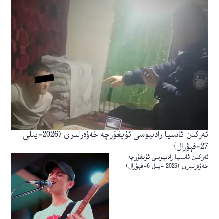
ئەركىن ئاسىيا رادىيوسى ئۇيغۇرچە خەۋەرلىرى (2026-يىلى
27-فېۋرال)
ئەركىن ئاسىيا رادىيوسى ئۇيغۇرچە
خەۋەرلىرى (2026 -يىل 6-فېۋرال)