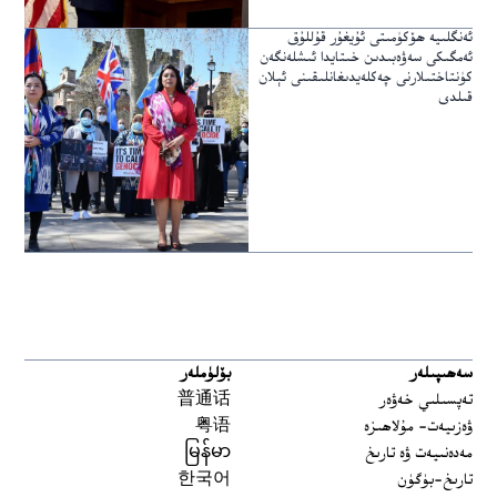
ئەنگلىيە ھۆكۈمىتى ئۇيغۇر قۇللۇق
ئەمگىكى سەۋەبىدىن خىتايدا ئىشلەنگەن
كۈنتاختىلارنى چەكلەيدىغانلىقىنى ئېلان
قىلدى
سەھىپىلەر
بۆلۈملەر
تەپسىلىي خەۋەر
普通话
ۋەزىيەت- مۇلاھىزە
粤语
مەدەنىيەت ۋە تارىخ
မြန်မာ
تارىخ-بۈگۈن
한국어