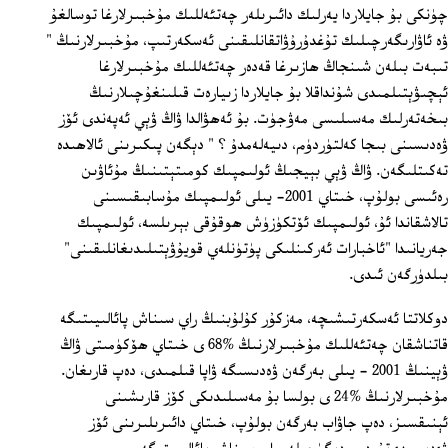
چۈنكى بۇ جايلاردا يەرلىك دائىرىلەر چەتئەللىك مۇخبىرلارغا توسالغۇ
ۋە ئاۋارىگەرچىلىك تۇغدۇرۇۋاتقانلىقىنى ئەسكەرتىپ، مۇخبىرلارنىڭ "
تىبەت بىلەن شىنجاڭ ھازىرغا قەدەر چەتئەللىك مۇخبىرلارغا
ئېچىۋېتىلمىدى شۇنداقلا بۇ جايلاردا زىيارەت قىلىنغۇچىلارنىڭ
بىخەتەرلىك مەسىلىسى مەۋجۈت. بۇ ئەھۋالدا ۋاڭ ۋېي ئەپەندى ئۆز
ۋەدىسىنى بىجا كەلتۈردۈم، دىيەلەمدۇ ؟ " دېگەن پىكىرىنى ئالاھىدە
تەكىتلىگەن. ۋاڭ ۋېي بېيجىڭ ئولىمپىك كومىتېتىنىڭ مۇئاۋىن
رەئىسى بولۇپ، خىتاي 2001- يىلى ئولىمپىك مۇسابىقىسىنى
تالاشقاندا ئۇ، ئولىمپىك ئۆتكۈزۈش ھوقۇقى بېرىلسە، ئولىمپىك
جەريانىدا "ئاخبارات ئەركىنلىكى پۈتۈنلەي قويۇۋېتىلىدىغانلىقىنى"
بىلدۈرگەن ئىدى.
دوكلاتتا ئەسكەرتىشىچە، مەزكۇر كۇلۇبنىڭ راي سىناش پائالىيىتىگە
قاتناشقان چەتئەللىك مۇخبىرلارنىڭ %68 ى خىتاي ھۆكۈمىتى ۋاڭ
ۋېينىڭ 2001 - يىلى بەرگەن ۋەدىسىگە ۋاپا قىلمىدى، دەپ قارىغان.
مۇخبىرلارنىڭ %24 ى بولسا بۇ مەسىلىدىكى كۆز قارىشىنى
ئېنىقسىز، دەپ جاۋاب بەرگەن بولۇپ، خىتاي دائىرىلىرىنى ئۆز