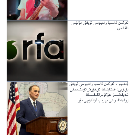
ئەركىن ئاسىيا رادىيوسى ئۇيغۇر بۆلۈمى
تاقالدى
ۋىدىيو – ئەركىن ئاسىيا رادىيوسى ئۇيغۇر
بۆلۈمى: خىتاينىڭ ئۇيغۇرلار ئۈستىدىكى
شەپقەتسىز ھۆكۈمرانلىقىنىڭ
زۇلمەتلىرىنى يېرىپ ئۆتكۈچى نۇر