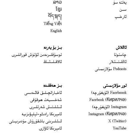
يەتتە سۇ
ລາວ
سىن
ខ្មែរ
ئارخىپ
བོད་སྐད།
Tiếng Việt
English
ئاڭلاش
بىز بۇ يەردە
 window
چاستوتا
توسۇقلىرىدىن ئۆتۈش قوراللىرى
ئاڭلىتىشلار
ئالاقىلىشىڭ
Podcasts مۇلازىمىتى
تور مۇلازىمىتى
بىز ھەققىدە
Opens in new window
Faceboook (ئۇيغۇرچە)
ئاخباراتچىلىق قائىدىسى
Opens in new window
Facebook (Кирилчә)
شەخسىيەت ھوقۇقى
Opens in new window
Instagram (ئۇيغۇرچە)
ئىشلىتىش شەرتلىرى
Opens in new window
Instagram (Кирилчә)
ئامېرىكا رادىئو-تېلېۋىزىيە
window
Opens in new window
X (Twitter)
ئىشلىرىنى باشقۇرۇش مۇدىرىيىتى
Opens in new window
Opens in new window
YouTube
ئامېرىكا ئاۋازى