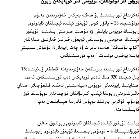
بوۋاق ئاز تۇغۇلغان، نوپۇسى تىز كۆپەيگەن رايون
تەڭرىتاغ تور بېتىنىڭ بۇ ھەقتە بەرگەن خەۋىرىدىن مەلۇم
بولۇشىچە، 23 ‏- يانۋار كۈنى ئۇيغۇر ئېلىدە ئېچىلغان ئاپتونوم
رايوننىڭ نوپۇس بايلىقى ۋە مۇھىت خىزمىتى يىغىنىدا، ئۇيغۇر
ئېلىنىڭ جەنۇبىي رايونىدىكى ئۇيغۇر، قىرغىز قاتارلىق مىللەتلەر
"كۆپ تۇغماقتا" ھەمدە نامرات ۋە چەت رايونلاردا، تۇغۇش نىسبىتى
يەنىلا يۇقىرى بولماقتا " دەپ كۆرسىتىلگەن.
تەڭرىتاغ تور بېتىدە بېرىلگەن خەۋەردە يەنە، قەشقەر ۋىلايىتىدە15
يىل ئىچىدە 920 مىڭ ئادەم كۆپەيگەن دەپ كۆرسىتىلگەن. ئەمما
خىتاينىڭ رايوندىكى نوپۇس سىياسىتىنى تەنقىد قىلغۇچىلار، خىتاي
دائىرىلىرىنى رايونغا ئېقىپ كىرىۋاتقان كۆچمەنلەر نوپۇسىغا كۆز
يۇمۇپ، ئۇلارنى يەرلىك نوپۇس قاتارىدا ھېسابلىغان دەپ
ئەيىبلىمەكتە.
يېقىندا ئۇيغۇر ئېلىدە ئېچىلغان ئاپتونوم رايونلۇق خەلق
قۇرۇلتىيىنىڭ 4 - ئومۇمى يىغىنىدا، ئۇيغۇر ئاپتونوم رايونىنىڭ