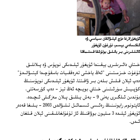
ئۇيغۇرلارغا دۇچ كېلىۋاتقان سىياسىي ۋە
ئىقتىسادىي بېسىم، نۇرغۇن ئۇيغۇر
ئائىلىلىرىنى بىر بالىلىق بولۇشقا قىستىماقتا
خىتاي دائىرىلىرى يېقىندا ئۇيغۇر ئېلىدىكى نوپۇس ۋە پىلانلىق
تۇغۇت خىزمىتىنى "ئەڭ ياخشى تەرەققىيات باسقۇچىدا كېتىۋاتىدۇ"
دەپ ئېلان قىلىش بىلەن بىر ۋاقىتتا، ئۇيغۇر ئېلىدىكى نوپۇسنىڭ
كۆپىيىش سۈرئىتىنى خىتاي بويىچە ئەڭ تېز - دەپ كۆرسەتتى.
بۇندىن ئىلگىرى يەنى 9 ‏- بەش يىللىق پىلان مەزگىلى ئىچىدە،
ئاپتونوم رايونىنىڭ رەئىسى ئىسمائىل تىلىۋالدى 2003 - يىلىغا قەدەر
ئۇيغۇر ئېلىدە 3 مىليون بوۋاقنىڭ ئاز تۇغۇلغانلىقىنى ئېلان قىلغان
ئىدى.