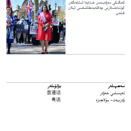
ئەمگىكى سەۋەبىدىن خىتايدا ئىشلەنگەن
كۈنتاختىلارنى چەكلەيدىغانلىقىنى ئېلان
قىلدى
سەھىپىلەر
بۆلۈملەر
تەپسىلىي خەۋەر
普通话
ۋەزىيەت- مۇلاھىزە
粤语
مەدەنىيەت ۋە تارىخ
မြန်မာ
تارىخ-بۈگۈن
한국어
يەتتە سۇ
ລາວ
سىن
ខ្មែរ