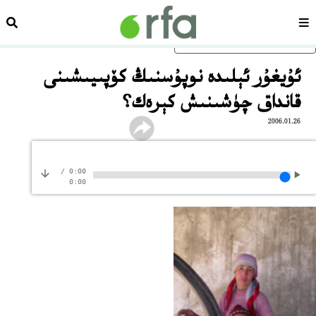
سەھىپە
ئىزد
ئاساسلىق مەزمۇنغا ئاتلاڭ
ئۇيغۇر ئېلىدە نوپۇسنىڭ كۆپىيىشىنى
قانداق چۈشىنىش كېرەك؟
2006.01.26
/
0:00
0:00