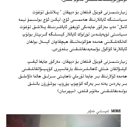
زىيارىتىمىزنى قوبۇل قىلغان بۇ دېھقان " پىلانلىق تۇغۇت
سىياسىتىگە ئاياللارنىڭ ھەممىسى ئۆچ، لېكىن ئۆچ بولسىمۇ نېمە
ئامال" دەپ مەزكۇر جايدىكى ئۇيغۇر ئاياللىرىنىڭ پىلانلىق تۇغۇت
سىياسىتى تۈپەيلىدىن تۈرلۈك ئاياللار كېسىلىگە گىرىپتار بولۇپ
كەتكەنلىكىنى ھەمدە ھۆكۈمەتنىڭ ھېچقاچان كېسەل بولغان
ئاياللارغا كۆڭۈل بۆلمەيدىغانلىقىنى بىلدۈردى.
زىيارىتىمىزنى قوبۇل قىلغان بۇ دېھقان، مەزكۇر جايغا ئېقىپ
كېلىۋاتقان خىتاي ئاھالىلىرىنىڭ بارغانسېرى كۆپىيىۋاتقانلىقىنى
ھەمدە ئۇلارنىڭ بىر جايدا تۇرماي ناھايىتى سىرلىق ھالدا داۋاملىق
بىر يەردىن يەنە بىر يەرگە كۆچۈپ يۈرۈپ، يوشۇرۇن بالىلىق
بولىدىغانلىقىنى مەلۇم قىلدى. (مېھرىبان)
MORE
تەپسىلىي خەۋەر