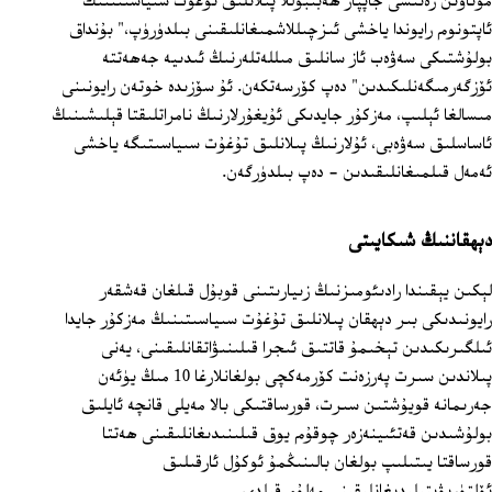
مۇئاۋىن رەئىسى جاپپار ھەبىبۇللا پىلانلىق تۇغۇت سىياسىتىنىڭ
ئاپتونوم رايوندا ياخشى ئىزچىللاشمىغانلىقىنى بىلدۈرۈپ،" بۇنداق
بولۇشتىكى سەۋەب ئاز سانلىق مىللەتلەرنىڭ ئىدىيە جەھەتتە
ئۆزگەرمىگەنلىكىدىن" دەپ كۆرسەتكەن. ئۇ سۆزىدە خوتەن رايونىنى
مىسالغا ئېلىپ، مەزكۇر جايدىكى ئۇيغۇرلارنىڭ نامراتلىقتا قېلىشىنىڭ
ئاساسلىق سەۋەبى، ئۇلارنىڭ پىلانلىق تۇغۇت سىياسىتىگە ياخشى
ئەمەل قىلمىغانلىقىدىن ‏- دەپ بىلدۈرگەن.
دېھقاننىڭ شىكايىتى
لېكىن يېقىندا رادىئومىزنىڭ زىيارىتىنى قوبۇل قىلغان قەشقەر
رايونىدىكى بىر دېھقان پىلانلىق تۇغۇت سىياسىتىنىڭ مەزكۇر جايدا
ئىلگىرىكىدىن تېخىمۇ قاتتىق ئىجرا قىلىنىۋاتقانلىقىنى، يەنى
پىلاندىن سىرت پەرزەنت كۆرمەكچى بولغانلارغا 10 مىڭ يۈئەن
جەرىمانە قويۇشتىن سىرت، قورساقتىكى بالا مەيلى قانچە ئايلىق
بولۇشىدىن قەتئىينەزەر چوقۇم يوق قىلىنىدىغانلىقىنى ھەتتا
قورساقتا يىتىلىپ بولغان بالىنىڭمۇ ئوكۇل ئارقىلىق
ئۆلتۈرىۋېتىلىدىغانلىقىنى مەلۇم قىلدى.