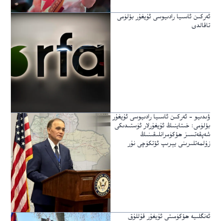
ئەركىن ئاسىيا رادىيوسى ئۇيغۇر بۆلۈمى
تاقالدى
ۋىدىيو – ئەركىن ئاسىيا رادىيوسى ئۇيغۇر
بۆلۈمى: خىتاينىڭ ئۇيغۇرلار ئۈستىدىكى
شەپقەتسىز ھۆكۈمرانلىقىنىڭ
زۇلمەتلىرىنى يېرىپ ئۆتكۈچى نۇر
ئەنگلىيە ھۆكۈمىتى ئۇيغۇر قۇللۇق