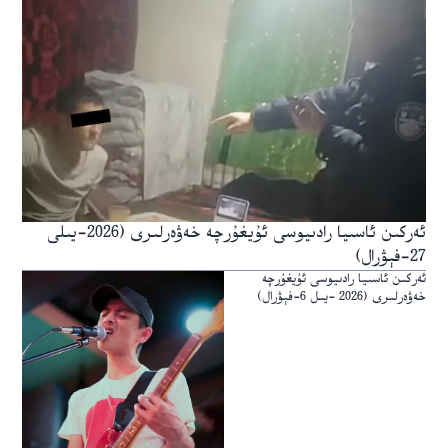
ئەركىن ئاسىيا رادىيوسى ئۇيغۇرچە خەۋەرلىرى (2026-يىلى
27-فېۋرال)
ئەركىن ئاسىيا رادىيوسى ئۇيغۇرچە
خەۋەرلىرى (2026 -يىل 6-فېۋرال)