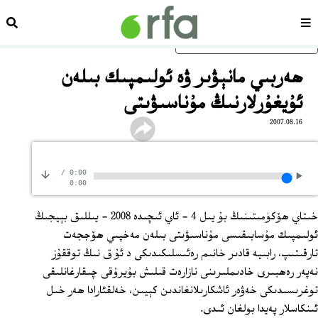
سەھىپە
ئىزد
ئاساسلىق مەزمۇنغا ئاتلاڭ
ھەربىي مانېۋىر ۋە ئولىمپىك بىلەن
ئۇيغۇرلارنىڭ مۇناسىۋىتى
2007.08.16
/
0:00
0:00
خىتاي ھۆكۈمىتىنىڭ بۇ يىل 4 - ئاي ئىچىدە 2008 - يىللىق بېيجىڭ
ئولىمپىك مۇسابىقىسى مۇناسىۋىتى بىلەن مەخپىي ھۆججەت
تارقىتىپ، رابىيە قادىر خانىم رەئىسلىكىدىكى د ئۇ ق نىڭ توققۇز
نەپەر رەھبىرى خادىملىرىنى نازارەت قىلىش بۇيرۇقى چىقارغانلىقى
توغرىسىدىكى خەۋەر ئاشكارىلانغاندىن كېيىن، خەلقئارادا ھەر خىل
ئىنكاسلار پەيدا بولغان ئىدى.