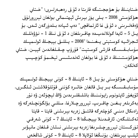
خىتاينىڭ بۇ ھۆججىتىگە قارىتا د ئۇ ق رەھبەرلىرى؛ "خىتاي
ھۆكۈمىتى 2008 - يىلى يۈز بېرىش ئېھتىمالى بولغان تېررورلۇق
ۋەقەلىرىنى د ئۇ ق غا ئارتماقچى" دەپ ئىپادە بىلدۈرگەن ئىدى. بۇ
يىل 5 - ئايدا گوللاندىيىدە چاقىرىلغان د ئۇ ق نىڭ 1 - نۆۋەتلىك
ئىجرائىيە كومىتېتى يىغىنىدا "2008 - يىللىق بېيجىڭ ئولىمپىك
مۇسابىقىسىگە قارشى كومىتېت" قۇرۇپ چىقىلغاندىن كېيىن، خىتاي
ھۆكۈمىتىنىڭ د ئۇ ق غا بولغان ئەندىشىسى تېخىمۇ كۈچىيىپ
كەتكەن.
خىتاي ھۆكۈمىتى بۇ يىل 8 - ئاينىڭ 8 - كۈنى بېيجىڭ ئولىمپىك
مۇسابىقىسىگە بىر يىل قالغان خاتىرە كۈننى قۇتلۇقلاشتىن ئىلگىرى،
ئۇيغۇر ئاپتونوم رايونىنىڭ باشلىقلىرىدىن ۋاڭ لېچۈئەن ۋە نۇر
بەكرىلەر يىغىن چاقىرىپ، تېررورچىلارغا، مىللىي بۆلگۈنچىلەرگە ۋە
رادىكال دىنىي كۈچلەرگە قاتتىق زەربە بېرىشنى قايتا - قايتا
تەكىتلىگەن. ئارقىدىنلا بېيجىڭدا 8 - ئاينىڭ 7 - كۈنى شەرقىي
تۈركىستان تېررورچىلىرىغا زەربە بېرىشنى نىشان قىلغان مانېۋىر
ئېلىپ بېرىلغان. بۇنىڭغا ئۇلاپلا 8 - ئاينىڭ 9 - كۈنى شاڭخەي