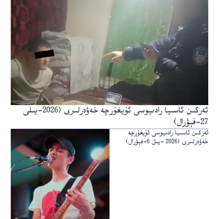
ئەركىن ئاسىيا رادىيوسى ئۇيغۇرچە خەۋەرلىرى (2026-يىلى
27-فېۋرال)
ئەركىن ئاسىيا رادىيوسى ئۇيغۇرچە
خەۋەرلىرى (2026 -يىل 6-فېۋرال)