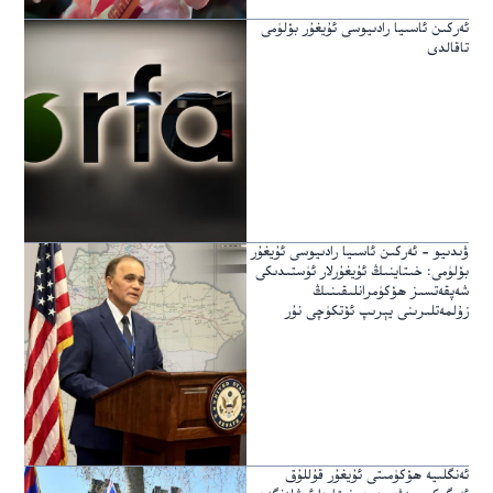
ئەركىن ئاسىيا رادىيوسى ئۇيغۇر بۆلۈمى
تاقالدى
ۋىدىيو – ئەركىن ئاسىيا رادىيوسى ئۇيغۇر
بۆلۈمى: خىتاينىڭ ئۇيغۇرلار ئۈستىدىكى
شەپقەتسىز ھۆكۈمرانلىقىنىڭ
زۇلمەتلىرىنى يېرىپ ئۆتكۈچى نۇر
ئەنگلىيە ھۆكۈمىتى ئۇيغۇر قۇللۇق