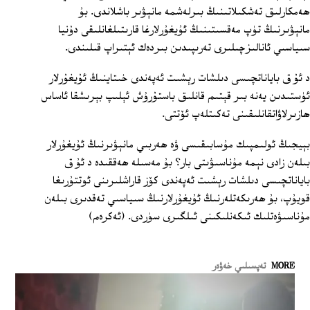
ھەمكارلىق تەشكىلاتىنىڭ بىرلەشمە مانېۋىر باشلاندى. بۇ
مانېۋىرنىڭ تۈپ مەقسىتىنىڭ ئۇيغۇرلارغا قارىتىلغانلىقى دۇنيا
سىياسىي ئانالىزچىلىرى تەرىپىدىن بىردەك ئېتىراپ قىلىندى.
د ئۇ ق باياناتچىسى دىلشات رېشىت ئەپەندى خىتاينىڭ ئۇيغۇرلار
ئۈستىدىن يەنە بىر قېتىم قانلىق باستۇرۇش ئېلىپ بېرىشقا ئاساس
ھازىرلاۋاتقانلىقىنى تەكىتلەپ ئۆتتى.
بېيجىڭ ئولىمپىك مۇسابىقىسى ۋە ھەربىي مانېۋىرنىڭ ئۇيغۇرلار
بىلەن زادى نېمە مۇناسىۋىتى بار؟ بۇ مەسىلە ھەققىدە د ئۇ ق
باياناتچىسى دىلشات رېشىت ئەپەندى كۆز قاراشلىرىنى ئوتتۇرىغا
قويۇپ، بۇ ھەرىكەتلەرنىڭ ئۇيغۇرلارنىڭ سىياسىي تەقدىرى بىلەن
مۇناسىۋەتلىك ئىكەنلىكىنى ئىلگىرى سۈردى. (ئەكرەم)
MORE
تەپسىلىي خەۋەر