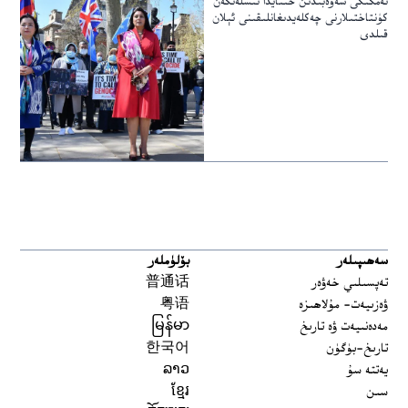
ئەمگىكى سەۋەبىدىن خىتايدا ئىشلەنگەن
كۈنتاختىلارنى چەكلەيدىغانلىقىنى ئېلان
قىلدى
سەھىپىلەر
بۆلۈملەر
تەپسىلىي خەۋەر
普通话
ۋەزىيەت- مۇلاھىزە
粤语
مەدەنىيەت ۋە تارىخ
မြန်မာ
تارىخ-بۈگۈن
한국어
يەتتە سۇ
ລາວ
سىن
ខ្មែរ