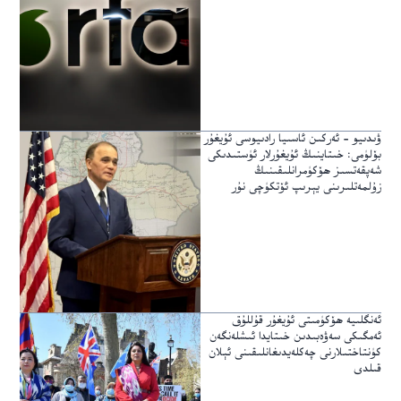
ۋىدىيو – ئەركىن ئاسىيا رادىيوسى ئۇيغۇر
بۆلۈمى: خىتاينىڭ ئۇيغۇرلار ئۈستىدىكى
شەپقەتسىز ھۆكۈمرانلىقىنىڭ
زۇلمەتلىرىنى يېرىپ ئۆتكۈچى نۇر
ئەنگلىيە ھۆكۈمىتى ئۇيغۇر قۇللۇق
ئەمگىكى سەۋەبىدىن خىتايدا ئىشلەنگەن
كۈنتاختىلارنى چەكلەيدىغانلىقىنى ئېلان
قىلدى