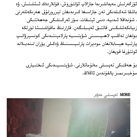
ئۆزگەرتىش مەيدانلىرىدا جازالاپ ئۆلتۈرۈش، قۇللاردەك ئىشلىتىش، ۋە
باشقا شەكىلدىكى تەن جازاسىغا كىرىدىغان تېررورلۇق ھەرىكەتلەرنى
، شۇنداقلا ئىدىيە، دىنى ئېتىقات، سۆز ئەركىنلىكى جەھەتتىكى
زىيانكەشلىكىنى قاتتىق ئەيىبلىگەن. قارارنىڭ ماقۇللىنىشا تۈرتكە
بولغان تەكلىپ لاھىيىسىنى شۋېتسىيە پارلامېنتىدىكى كونسېرۋاتىپ
پارتىيە ھېسابلانغان مودېرات پارتىيىسىنىڭ ۋەكىلى يۆران لىندبىلاند
ئوتتۇرغا قويغان.
بۇ ھەقتىكى تەپسىلى مەلۇماتلارنى، شۋېتسىيىدىكى ئىختىيارى
مۇخبىرىمىز يالقۇندىن ئاڭلاڭ.
MORE
تەپسىلىي خەۋەر