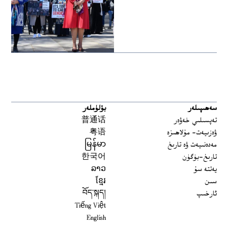
سەھىپىلەر
بۆلۈملەر
تەپسىلىي خەۋەر
普通话
ۋەزىيەت- مۇلاھىزە
粤语
مەدەنىيەت ۋە تارىخ
မြန်မာ
تارىخ-بۈگۈن
한국어
يەتتە سۇ
ລາວ
سىن
ខ្មែរ
ئارخىپ
བོད་སྐད།
Tiếng Việt
English