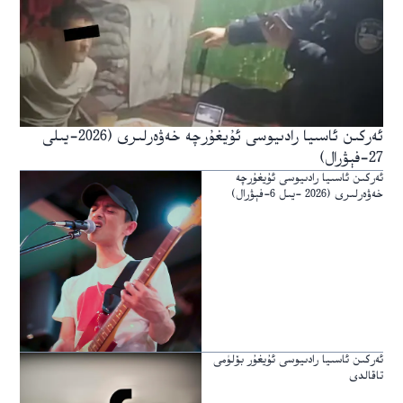
ئەركىن ئاسىيا رادىيوسى ئۇيغۇرچە خەۋەرلىرى (2026-يىلى
27-فېۋرال)
ئەركىن ئاسىيا رادىيوسى ئۇيغۇرچە
خەۋەرلىرى (2026 -يىل 6-فېۋرال)
ئەركىن ئاسىيا رادىيوسى ئۇيغۇر بۆلۈمى
تاقالدى