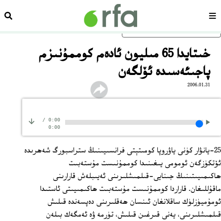
سەھىپە
ئىزد
ئاساسلىق مەزمۇنغا ئاتلاڭ
خىتايدا 65 مىليون ئادەم كوممۇنىزم
پاجىئەسىدە ئۆلگەن
2006.01.31
/
0:00
0:00
25-يانۋار كۈنى ياۋروپا كومىتېتى فرانسىيىنىڭ ستراسبورگ شەھرىدە
ئۆتكۈزگەن ئومومى يىغىنىدا كوممۇنىست مۇستەبىت
ھاكىمىيىتىنىڭ جىنايى-قىلمىشلىرىنى ئەيىبلەش قارارىنى
ماقۇللىغان. قاراردا كوممۇنىست مۇستەبىت ھاكىمىيىتى ئاستىدا
ئومۇميۈزلۈك ساقلانغان ئىنسان ھەقلىرىنى دەپسەندە قىلىش
قىلمىشلىرىنى، يەنى قىرغىن قىلىش، تۈرمە ۋە ئەمگەك بىلەن