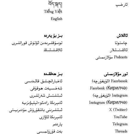
ئارخىپ
བོད་སྐད།
Tiếng Việt
English
ئاڭلاش
بىز بۇ يەردە
 window
چاستوتا
توسۇقلىرىدىن ئۆتۈش قوراللىرى
ئاڭلىتىشلار
ئالاقىلىشىڭ
Podcasts مۇلازىمىتى
تور مۇلازىمىتى
بىز ھەققىدە
Opens in new window
Faceboook (ئۇيغۇرچە)
ئاخباراتچىلىق قائىدىسى
Opens in new window
Facebook (Кирилчә)
شەخسىيەت ھوقۇقى
Opens in new window
Instagram (ئۇيغۇرچە)
ئىشلىتىش شەرتلىرى
Opens in new window
Instagram (Кирилчә)
ئامېرىكا رادىئو-تېلېۋىزىيە
window
Opens in new window
X (Twitter)
ئىشلىرىنى باشقۇرۇش مۇدىرىيىتى
Opens in new window
Opens in new window
YouTube
ئامېرىكا ئاۋازى
Opens in new window
Telegram
ياردەم
Opens in new window
Threads
بەت قۇرۇلمىسى