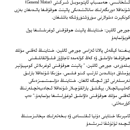
ئىشخانىسى، ھەممىباپ ئاپتوموبىل شىركىتى (General Motor)
شۇنداقلا دورىگەرلىك سانائىتىدىكى پاتېنت ھوقۇقىغا ياتىدىغان بەزى
كونكېرت دىلولارنى سۈرۈشتۈرۈشكە باشلىغان.
جورجى ئاللېن: خىتاينىڭ پاتېنت ھوقۇقىنى ئوغرىلىشىغا يول
قويۇلمايدۇ
يىغىندا كېڭەش پالاتا ئەزاسى جورجى ئاللېن، خىتاينىڭ ئەقلىي مۈلك
ھوقۇقىغا داۋاملىق ۋە كەڭ كۆلەمدە تاجاۋۇز قىلىۋاتقانلىقىنى
بىلدۈردى. جورجى ئاللېن، " پاتېنت ھوقۇقىنى ئوغرىلاش كومپيۇتېر
يۇمشاق دېتالىدىن تارتىپ كىنو فىلىمى، مۇزىكا شۇنداقلا بارلىق
نەرسىلەرنى ئۆز ئىچىگە ئالغان. خىتاينىڭ دۆلىمىتىمىزدىكى
كەشپىياتچىلار، يېڭىلىق ياراتقۇچىلار شۇنداقلا ئىجادىيەتچىلەرنىڭ
ئەقلىي مۈلك ھوقۇقىنى داۋاملىق ئوغۇرلىشىغا بولمايدۇ،" دەپ
كۆرسەتتى.
ئامېرىكا خىتاينى دۇنيا ئىقتىسادى ۋە بىخەتەرلىك مېخانىزمىنىڭ
ئىچىدە تۇتۇشقا تىرىشىدۇ