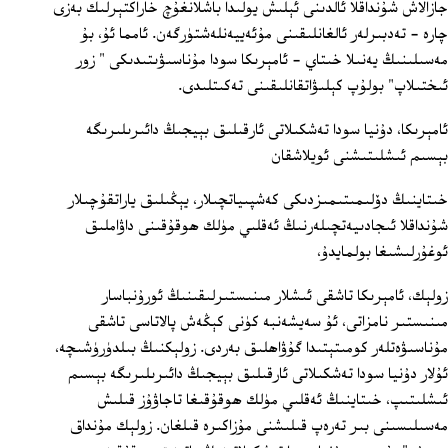
جازالاش شۇنداقلا ئالدىنى ئېلىش يولىدا باشلانغۇچ خاراكتېرلىك بەزى
چارە - تەدبىرلەر ئالغانلىقىنى مۇئەييەنلەشتۈرگەن. ئامما ئۇ، بۇ
مەسىلىنىڭ يەنىلا خىتاي - ئامېرىكا سودا مۇناسىۋىتىدىكى " زور
ئىختىلاپ" بولۇپ كېلىۋاتقانلىقىنى تەكىتلىدى.
ئامېرىكا، دۇنيا سودا تەشكىلاتى ئارقىلىق بېيجىڭ دائىرىلىرىگە
بېسىم ئىشلىتىشنى ئويلاشقان
خىتاينىڭ دۆلىمىتىمىزدىكى كەشپىياتچىلار، يېڭىلىق ياراتقۇچىلار
شۇنداقلا ئىجادىيەتچىلەرنىڭ ئەقلىي مۈلك ھوقۇقىنى داۋاملىق
ئوغۇرلىشىغا بولمايدۇ،
زولېك، ئامېرىكا تاشقى ئىشلار مىنىستىرلىقىنىڭ ئورۇنباسار
مىنىستىر نامزاتى، ئۇ سەيشەنبە كۈنى كېڭەش پالاتاسى تاشقى
مۇناسىۋەتلەر كومىتېتىدا گۇۋاھلىق بەردى. زولېكنىڭ بىلدۈرۈشىچە،
ئۇلار دۇنيا سودا تەشكىلاتى ئارقىلىق بېيجىڭ دائىرىلىرىگە بېسىم
ئىشلىتىپ، خىتاينىڭ ئەقلىي مۈلك ھوقۇقىغا تاجاۋۇز قىلىش
مەسىلىسىنى بىر تەرەپ قىلىشنى مۇزاكىرە قىلغان. زولېك مۇنداق