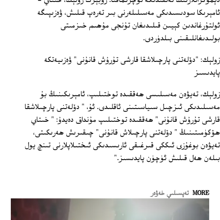
دېموكراتلارنىڭ تەنقىدىگە ئۇچرىماقتا. روبېرت زولېك، خىتاي -
ئامېرىكا سودىسىدىكى مەسىلىلەرنى بىر تەرەپ قىلىش، ۋەزىپىگە
ئولتۇرغاندىن كېيىن قىلىدىغان تۇنجى مۇھىم خىزمىتى
بولىدىغانلىقىنى بىلدۈردى.
زولېك: "دۆلەتنى پارچىلاشقا قارشى تۇرۇش قانۇنى" ۋەزىيەتكە
پايدىسىز
زولېك، تەيۋەن مەسىلىسى ھەققىدە توختىلىپ، ئامېرىكىنىڭ بۇ
مەسىلىدىكى ئىزچىل سىياسىتىنى ئاقلىدى. ئۇ، " دۆلەتنى پارچىلاشقا
قارشى تۇرۇش قانۇنى" ھەققىدە توختىلىپ مۇنداق دەيدۇ: " خىتاي
ھۆكۈمىتىنىڭ " دۆلەتنى پارچىلاش قانۇنى" چىقىرىش ھەرىكىتى،
تەيۋەن بوغۇزى ئىككى قىرغىقى ئارىسىدىكى ئىختىلاپلارنى تىنچ يول
بىلەن ھەل قىلىش ئۈچۈن پايدىسىز."
MORE
تەپسىلىي خەۋەر