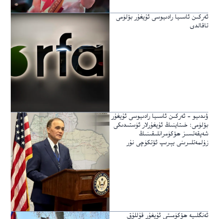
ئەركىن ئاسىيا رادىيوسى ئۇيغۇر بۆلۈمى
تاقالدى
ۋىدىيو – ئەركىن ئاسىيا رادىيوسى ئۇيغۇر
بۆلۈمى: خىتاينىڭ ئۇيغۇرلار ئۈستىدىكى
شەپقەتسىز ھۆكۈمرانلىقىنىڭ
زۇلمەتلىرىنى يېرىپ ئۆتكۈچى نۇر
ئەنگلىيە ھۆكۈمىتى ئۇيغۇر قۇللۇق