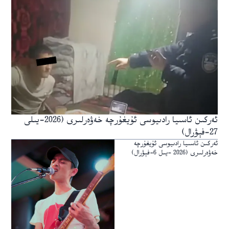
ئەركىن ئاسىيا رادىيوسى ئۇيغۇرچە خەۋەرلىرى (2026-يىلى
27-فېۋرال)
ئەركىن ئاسىيا رادىيوسى ئۇيغۇرچە
خەۋەرلىرى (2026 -يىل 6-فېۋرال)