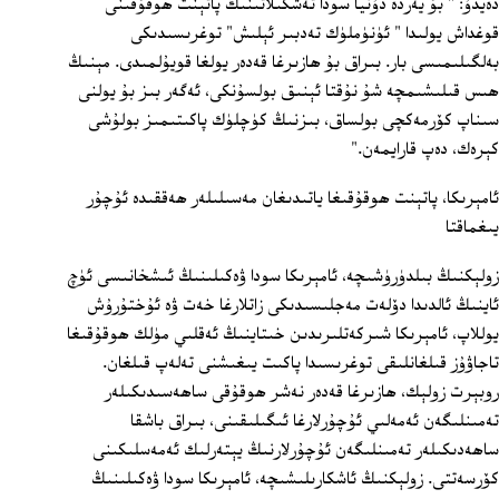
دەيدۇ: " بۇ يەردە دۇنيا سودا تەشكىلاتىنىڭ پاتېنت ھوقۇقىنى
قوغداش يولىدا " ئۈنۈملۈك تەدبىر ئېلىش" توغرىسىدىكى
بەلگىلىمىسى بار. بىراق بۇ ھازىرغا قەدەر يولغا قويۇلمىدى. مېنىڭ
ھىس قىلىشىمچە شۇ نۇقتا ئېنىق بولسۇنكى، ئەگەر بىز بۇ يولنى
سىناپ كۆرمەكچى بولساق، بىزنىڭ كۈچلۈك پاكىتىمىز بولۇشى
كېرەك، دەپ قارايمەن."
ئامېرىكا، پاتېنت ھوقۇقىغا ياتىدىغان مەسىلىلەر ھەققىدە ئۇچۇر
يىغماقتا
زولېكنىڭ بىلدۈرۈشىچە، ئامېرىكا سودا ۋەكىلىنىڭ ئىشخانىسى ئۈچ
ئاينىڭ ئالدىدا دۆلەت مەجلىسىدىكى زاتلارغا خەت ۋە ئۇختۇرۇش
يوللاپ، ئامېرىكا شىركەتلىرىدىن خىتاينىڭ ئەقلىي مۈلك ھوقۇقىغا
تاجاۋۇز قىلغانلىقى توغرىسىدا پاكىت يىغىشنى تەلەپ قىلغان.
روبېرت زولېك، ھازىرغا قەدەر نەشر ھوقۇقى ساھەسىدىكىلەر
تەمىنلىگەن ئەمەلىي ئۇچۇرلارغا ئىگىلىقىنى، بىراق باشقا
ساھەدىكىلەر تەمىنلىگەن ئۇچۇرلارنىڭ يېتەرلىك ئەمەسلىكىنى
كۆرسەتتى. زولېكنىڭ ئاشكارىلىشىچە، ئامېرىكا سودا ۋەكىلىنىڭ