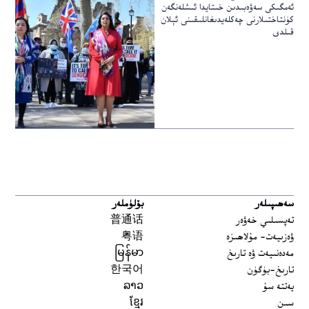
ئەمگىكى سەۋەبىدىن خىتايدا ئىشلەنگەن
كۈنتاختىلارنى چەكلەيدىغانلىقىنى ئېلان
قىلدى
سەھىپىلەر
بۆلۈملەر
تەپسىلىي خەۋەر
普通话
ۋەزىيەت- مۇلاھىزە
粤语
مەدەنىيەت ۋە تارىخ
မြန်မာ
تارىخ-بۈگۈن
한국어
يەتتە سۇ
ລາວ
سىن
ខ្មែរ