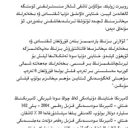
روبېرت زولېك، مۇئاۋىن تاشقى ئىشلار مىنىستىرلىقىنى ئۈستىگە
ئالغاندىن كېيىن، خىتاينى داۋاملىق دۇنيا ئىقتىسادى ۋە بىخەتەرلىك
مېخانىزمىنىڭ ئىچىدە تۇتۇشقا تىرىشىدىغانلىقىنى بىلدۈردى. ئۇ
مۇنداق دېدى:
" ئۇلارنى بىزنىڭ ياردىمىمىز بىلەن قۇرۇلغان ئىقتىسادى ۋە
بىخەتەرلىك مېخانىزمىغا قاتناشتۇرۇش بىزنىڭ مەنپەئەتىمىزگە
ئۇيغۇن كېلىدۇ. خىتاينى دۇنيا سودا تەشكىلاتىغا ئېلىش بۇ
تېرىشچانلىقىمىزنىڭ بىر قىسىمى. بىخەتەرلىك جەھەتتە شىمالى
كورىيە مەسىلىسىنى بىر تەرەپ قىلىش يولىدا قۇرۇلغان 6 تەرەپ
سۆھبىتى كەلگۈسىدىكى ئىنتايىن مۇھىم مېخانىزم بولۇپ قېلىشى
مۇمكىن."
ئامېرىكا خىتاينىڭ دۇنيادىكى ئەڭ چوڭ سودا شېرىكى. ئامېرىكىنىڭ
خىتاي - ئامېرىكا سودىسىدىكى قىزىل رەقىمى 2004 - يىلى 162
مىليارد دوللار بولۇپ، ئالدىنقى يىلغا سېلىشتۇرغاندا 30 ٪ ئاشقان.
خىتاي - ئامېرىكا سودىسىدىكى قىزىل رەقەم دۆلەت مەجلىسىدىكى