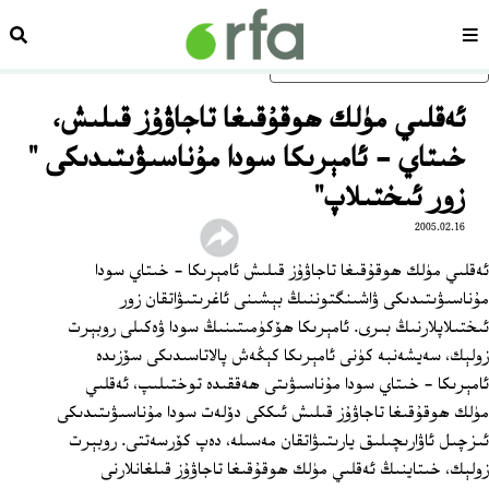
سەھىپە
ئىزد
ئاساسلىق مەزمۇنغا ئاتلاڭ
ئەقلىي مۈلك ھوقۇقىغا تاجاۋۇز قىلىش،
خىتاي - ئامېرىكا سودا مۇناسىۋىتىدىكى "
زور ئىختىلاپ"
2005.02.16
ئەقلىي مۈلك ھوقۇقىغا تاجاۋۇز قىلىش ئامېرىكا - خىتاي سودا
مۇناسىۋىتىدىكى ۋاشىنگتوننىڭ بېشىنى ئاغرىتىۋاتقان زور
ئىختىلاپلارنىڭ بىرى. ئامېرىكا ھۆكۈمىتىنىڭ سودا ۋەكىلى روبېرت
زولېك، سەيشەنبە كۈنى ئامېرىكا كېڭەش پالاتاسىدىكى سۆزىدە
ئامېرىكا - خىتاي سودا مۇناسىۋىتى ھەققىدە توختىلىپ، ئەقلىي
مۈلك ھوقۇقىغا تاجاۋۇز قىلىش ئىككى دۆلەت سودا مۇناسىۋىتىدىكى
ئىزچىل ئاۋارىچىلىق يارىتىۋاتقان مەسىلە، دەپ كۆرسەتتى. روبېرت
زولېك، خىتاينىڭ ئەقلىي مۈلك ھوقۇقىغا تاجاۋۇز قىلغانلارنى