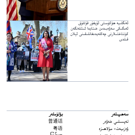
ئەنگلىيە ھۆكۈمىتى ئۇيغۇر قۇللۇق
ئەمگىكى سەۋەبىدىن خىتايدا ئىشلەنگەن
كۈنتاختىلارنى چەكلەيدىغانلىقىنى ئېلان
قىلدى
سەھىپىلەر
بۆلۈملەر
تەپسىلىي خەۋەر
普通话
ۋەزىيەت- مۇلاھىزە
粤语