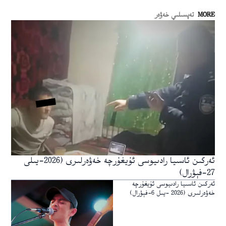
MORE
تەپسىلىي خەۋەر
ئەركىن ئاسىيا رادىيوسى ئۇيغۇرچە خەۋەرلىرى (2026-يىلى
27-فېۋرال)
ئەركىن ئاسىيا رادىيوسى ئۇيغۇرچە
خەۋەرلىرى (2026 -يىل 6-فېۋرال)