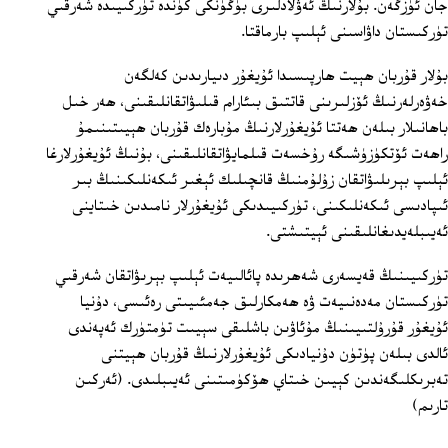
جان ئۈزگەن. بۇلارنىڭ ئەۋلادلىرى بۈگۈنكى كۈندە تۈركىيىدە شەرقىي
تۈركىستان داۋاسىنى ئېلىپ بارماقتا.
بۇلار قۇربان ھېيت ھارپىسىدا ئۇيغۇر دىيارىدىن كەلگەن
خەۋەرلەرنىڭ ئۆزلىرىنى قاتتىق بىئارام قىلىۋاتقانلىقىنى، ھەر خىل
باھانىلار بىلەن ھەتتا ئۇيغۇرلارنىڭ مۇبارەك قۇربان ھېيىتىنىمۇ
راھەت ئۆتكۈزۈشىگە رۇخسەت قىلمايۋاتقانلىقىنى، بۇنىڭ ئۇيغۇرلارغا
ئېلىپ بېرىلىۋاتقان زۇلۇمنىڭ قانچىلىك ئېغىر ئىكەنلىكىنىڭ بىر
ئىپادىسى ئىكەنلىكىنى، تۈركىيىدىكى ئۇيغۇرلار نامىدىن خىتاينى
ئەيىبلەيدىغانلىقىنى ئېيتىشتى.
تۈركىيىنىڭ قەيسەرى شەھرىدە پائالىيەت ئېلىپ بېرىۋاتقان شەرقىي
تۈركىستان مەدەنىيەت ۋە ھەمكارلىق جەمئىيىتى رەئىسى، دۇنيا
ئۇيغۇر قۇرۇلتىيىنىڭ مۇئاۋىن باشلىقى سېيىت تۈمتۈرك ئەپەندى
ئالدى بىلەن پۈتۈن دۇنيادىكى ئۇيغۇرلارنىڭ قۇربان ھېيتنى
تەبرىكلىگەندىن كېيىن خىتاي ھۆكۈمىتىنى ئەيىبلىدى. (ئەركىن
تارىم)