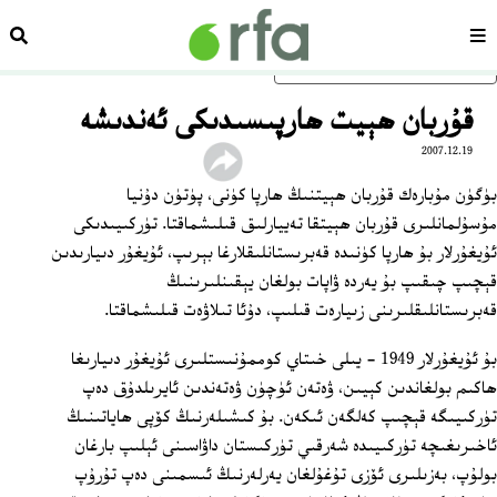
سەھىپە
ئىزد
ئاساسلىق مەزمۇنغا ئاتلاڭ
قۇربان ھېيت ھارپىسىدىكى ئەندىشە
2007.12.19
بۈگۈن مۇبارەك قۇربان ھېيتنىڭ ھارپا كۈنى، پۈتۈن دۇنيا
مۇسۇلمانلىرى قۇربان ھېيتقا تەييارلىق قىلىشماقتا. تۈركىيىدىكى
ئۇيغۇرلار بۇ ھارپا كۈنىدە قەبرىستانلىقلارغا بېرىپ، ئۇيغۇر دىيارىدىن
قېچىپ چىقىپ بۇ يەردە ۋاپات بولغان يېقىنلىرىنىڭ
قەبرىستانلىقلىرىنى زىيارەت قىلىپ، دۇئا تىلاۋەت قىلىشماقتا.
بۇ ئۇيغۇرلار 1949 - يىلى خىتاي كوممۇنىستلىرى ئۇيغۇر دىيارىغا
ھاكىم بولغاندىن كېيىن، ۋەتەن ئۈچۈن ۋەتەندىن ئايرىلدۇق دەپ
تۈركىيىگە قېچىپ كەلگەن ئىكەن. بۇ كىشىلەرنىڭ كۆپى ھاياتىنىڭ
ئاخىرىغىچە تۈركىيىدە شەرقىي تۈركىستان داۋاسىنى ئېلىپ بارغان
بولۇپ، بەزىلىرى ئۆزى تۇغۇلغان يەرلەرنىڭ ئىسمىنى دەپ تۇرۇپ