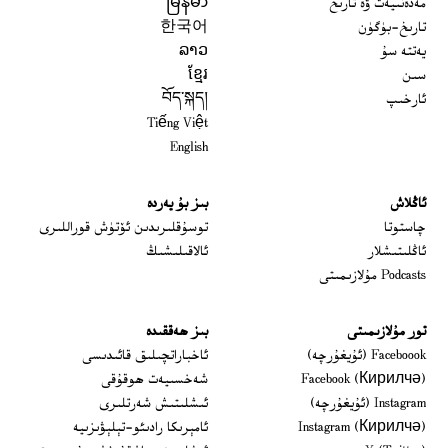
مەدەنىيەت ۋە تارىخ
မြန်မာ
تارىخ-بۈگۈن
한국어
يەتتە سۇ
ລາວ
سىن
ខ្មែរ
ئارخىپ
བོད་སྐད།
Tiếng Việt
English
ئاڭلاش
بىز بۇ يەردە
 window
چاستوتا
توسۇقلىرىدىن ئۆتۈش قوراللىرى
ئاڭلىتىشلار
ئالاقىلىشىڭ
Podcasts مۇلازىمىتى
تور مۇلازىمىتى
بىز ھەققىدە
Opens in new window
Faceboook (ئۇيغۇرچە)
ئاخباراتچىلىق قائىدىسى
Opens in new window
Facebook (Кирилчә)
شەخسىيەت ھوقۇقى
Opens in new window
Instagram (ئۇيغۇرچە)
ئىشلىتىش شەرتلىرى
Opens in new window
Instagram (Кирилчә)
ئامېرىكا رادىئو-تېلېۋىزىيە