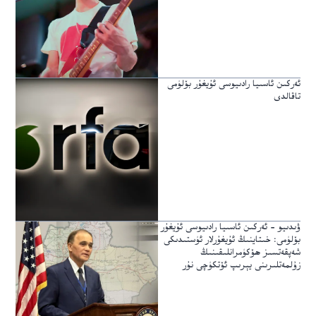
ئەركىن ئاسىيا رادىيوسى ئۇيغۇر بۆلۈمى
تاقالدى
ۋىدىيو – ئەركىن ئاسىيا رادىيوسى ئۇيغۇر
بۆلۈمى: خىتاينىڭ ئۇيغۇرلار ئۈستىدىكى
شەپقەتسىز ھۆكۈمرانلىقىنىڭ
زۇلمەتلىرىنى يېرىپ ئۆتكۈچى نۇر