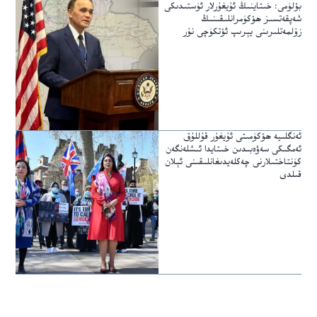
بۆلۈمى: خىتاينىڭ ئۇيغۇرلار ئۈستىدىكى
شەپقەتسىز ھۆكۈمرانلىقىنىڭ
زۇلمەتلىرىنى يېرىپ ئۆتكۈچى نۇر
ئەنگلىيە ھۆكۈمىتى ئۇيغۇر قۇللۇق
ئەمگىكى سەۋەبىدىن خىتايدا ئىشلەنگەن
كۈنتاختىلارنى چەكلەيدىغانلىقىنى ئېلان
قىلدى