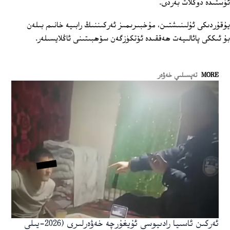
ئۈستىدە دوكلات بەردى.
يۇقۇردىكى ئۇلىنىشتىن، مۇخبىرىمىز ئەركىننىڭ رابىيە خانىم بىلەن
بۇ ئىككى پائالىيەت ھەققىدە ئۆتكۈزگەن سۆھبىتىنى ئاڭلايسىلەر.
MORE
تەپسىلىي خەۋەر
ئەركىن ئاسىيا رادىيوسى ئۇيغۇرچە خەۋەرلىرى (2026-يىلى