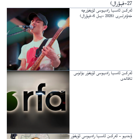
27-فېۋرال)
ئەركىن ئاسىيا رادىيوسى ئۇيغۇرچە
خەۋەرلىرى (2026 -يىل 6-فېۋرال)
ئەركىن ئاسىيا رادىيوسى ئۇيغۇر بۆلۈمى
تاقالدى
ۋىدىيو – ئەركىن ئاسىيا رادىيوسى ئۇيغۇر