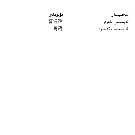
سەھىپىلەر
بۆلۈملەر
تەپسىلىي خەۋەر
普通话
ۋەزىيەت- مۇلاھىزە
粤语
مەدەنىيەت ۋە تارىخ
မြန်မာ
تارىخ-بۈگۈن
한국어
يەتتە سۇ
ລາວ
سىن
ខ្មែរ
ئارخىپ
བོད་སྐད།
Tiếng Việt
English
ئاڭلاش
بىز بۇ يەردە
 window
چاستوتا
توسۇقلىرىدىن ئۆتۈش قوراللىرى
ئاڭلىتىشلار
ئالاقىلىشىڭ
Podcasts مۇلازىمىتى