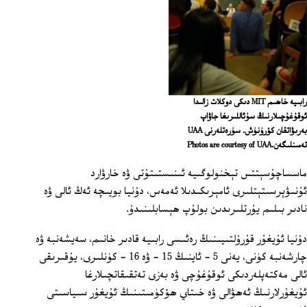
رابىيە خاھىم MIT دىكى دوكلات زالىدا
ئوقۇغۇچىلارنىڭ سۇئاللىرىغا جاۋاپ
بەرىۋاتقان كۆرۈنۈش. سۈرەتلەرنى UAA
تەمىنلىگەن.Photos are courtesy of UAA
ماسساچۇسېتتس تېخنولوگىيە ئىنىستىتۇتى ۋە خارۋارد
ئۇنىۋېرسىتېتلىرى ئامېرىكىدىلا ئەمەس، دۇنيا بويىچە ئەڭ ئالى ۋە
نادىر بىلىم يۇرتلىرىدىن بولۇپ ھېسابلىنىدۇ.
دۇنيا ئۇيغۇر قۇرۇلتىيىنىڭ رەئىسى رابىيە قادىر خانىم، سەيشەنبە ۋە
چارشەنبە كۈنى، يەنى 5 - ئاينىڭ 15 - ۋە 16 - كۈنلىرى، يۇقىرىقى
ئالى مەكتەپلەردىكى ئوقۇغۇچى ۋە بەزى تەتقىقاتچىلارغا
ئۇيغۇرلارنىڭ ئەھۋالى ۋە خىتاي ھۆكۈمىتىنىڭ ئۇيغۇر سىياسىتى