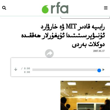
سەھىپە
ئىزد
ئاساسلىق مەزمۇنغا ئاتلاڭ
رابىيە قادىر MIT ۋە خارۋارد
ئۇنىۋېرسىتىتىدا ئۇيغۇرلار ھەققىدە
دوكلات بەردى
2007.05.17
/
0:00
0:00