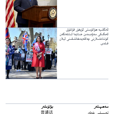
ئەنگلىيە ھۆكۈمىتى ئۇيغۇر قۇللۇق
ئەمگىكى سەۋەبىدىن خىتايدا ئىشلەنگەن
كۈنتاختىلارنى چەكلەيدىغانلىقىنى ئېلان
قىلدى
سەھىپىلەر
بۆلۈملەر
تەپسىلىي خەۋەر
普通话