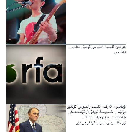
ئەركىن ئاسىيا رادىيوسى ئۇيغۇر بۆلۈمى
تاقالدى
ۋىدىيو – ئەركىن ئاسىيا رادىيوسى ئۇيغۇر
بۆلۈمى: خىتاينىڭ ئۇيغۇرلار ئۈستىدىكى
شەپقەتسىز ھۆكۈمرانلىقىنىڭ
زۇلمەتلىرىنى يېرىپ ئۆتكۈچى نۇر