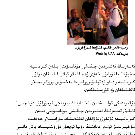
رابىيە قادىر خانىم، كىتاۋىغا ئىمزا قويۇپ
بەرمەكتە. Photo by UAA
ئەسەرنىڭ نەشىردىن چىقىشى مۇناسىۋىتى بىلەن گېرمانىيە
مەتبۇئاتىدا نۇرغۇن خەۋەر ۋە ماقالىلار ئېلان قىلىنغان بولۇپ،
گېرمانىيە رادىئو ۋە تېلېۋىزورلىرىدا مەخسۇس پروگراممىلار
ئاڭلىتىلغان ۋە كۆرسىتىلگەن.
يۇقىرىدىكى ئۇلىنىشتىن، "خىتاينىڭ بىرىنچى نومۇرلۇق دۈشمىنى"
ناملىق ئەسەرنىڭ نەشىردىن چىقىشى مۇناسىۋىتى بىلەن
گېرمانىيىدە ئۆتكۈزۈلۈۋاتقان تەنتەنىلىك مۇراسىملار ھەققىدە
مۇخبىرىمىز ئۆمەر قاناتنىڭ دۇنيا ئۇيغۇر قۇرۇلتىيىنىڭ باش كاتىبى
دولقۇن ئەيسا بىلەن ئۆتكۈزگەن سۆھبىتىنى دىققىتىڭلارغا سۇنىمىز.