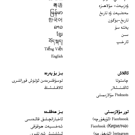
ۋەزىيەت- مۇلاھىزە
粤语
مەدەنىيەت ۋە تارىخ
မြန်မာ
تارىخ-بۈگۈن
한국어
يەتتە سۇ
ລາວ
سىن
ខ្មែរ
ئارخىپ
བོད་སྐད།
Tiếng Việt
English
ئاڭلاش
بىز بۇ يەردە
 window
چاستوتا
توسۇقلىرىدىن ئۆتۈش قوراللىرى
ئاڭلىتىشلار
ئالاقىلىشىڭ
Podcasts مۇلازىمىتى
تور مۇلازىمىتى
بىز ھەققىدە
Opens in new window
Faceboook (ئۇيغۇرچە)
ئاخباراتچىلىق قائىدىسى
Opens in new window
Facebook (Кирилчә)
شەخسىيەت ھوقۇقى
Opens in new window
Instagram (ئۇيغۇرچە)
ئىشلىتىش شەرتلىرى