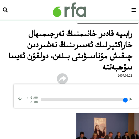
سەھىپە
ئىزد
ئاساسلىق مەزمۇنغا ئاتلاڭ
رابىيە قادىر خانىمنىڭ تەرجىمىھال
خاراكتېرلىك ئەسىرىنىڭ نەشىردىن
چىقىش مۇناسىۋىتى بىلەن، دولقۇن ئەيسا
سۆھبەتتە
2007.06.21
/
0:00
0:00