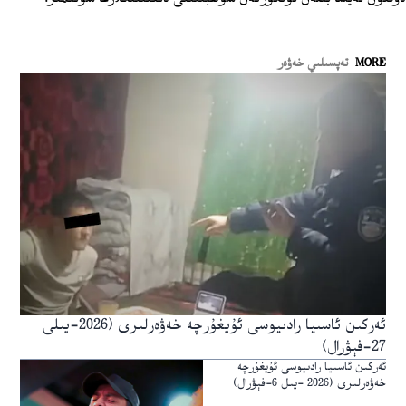
MORE
تەپسىلىي خەۋەر
ئەركىن ئاسىيا رادىيوسى ئۇيغۇرچە خەۋەرلىرى (2026-يىلى
27-فېۋرال)
ئەركىن ئاسىيا رادىيوسى ئۇيغۇرچە
خەۋەرلىرى (2026 -يىل 6-فېۋرال)