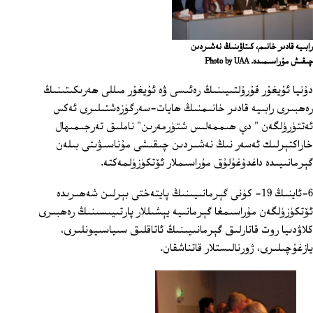
رابىيە قادىر خانىم، كىتاۋىنىڭ نەشىردىن
چىقىش مۇراسىمىدە. Photo by UAA
دۇنيا ئۇيغۇر قۇرۇلتىيىنىڭ رەئىسى ۋە ئۇيغۇر مىللى ھەرىكىتىنىڭ
رەھبىرى رابىيە قادىر خانىمنىڭ ھايات-سەرگۈزەشتىلىرى ئەكس
ئەتتۈرۈلگەن " دﯤ ھىممەلىس شتۈرمەرىن" ناملىق تەرجىمىھال
خاراكتېرلىك ئەسەر نىڭ نەشىردىن چىقىشى مۇناسىۋىتى بىلەن
گېرمانىيىدە داغدۇغۇلۇق مۇراسىملار ئۆتكۈزۈلمەكتە.
6‏-ئاينىڭ 19‏- كۈنى گېرمانىيىنىڭ پايتەختى بېرلىن شەھىرىدە
ئۆتكۈزۈلگەن مۇراسىمغا گېرمانىيە يېشىللار پارتىيىسىنىڭ رەھبىرى
كلاۋدىيا روت قاتارلىق گېرمانىيىنىڭ ئاتاقلىق سىياسىيونلىرى،
يازغۇچىلىرى، ژورنالىستلار قاتناشقان.