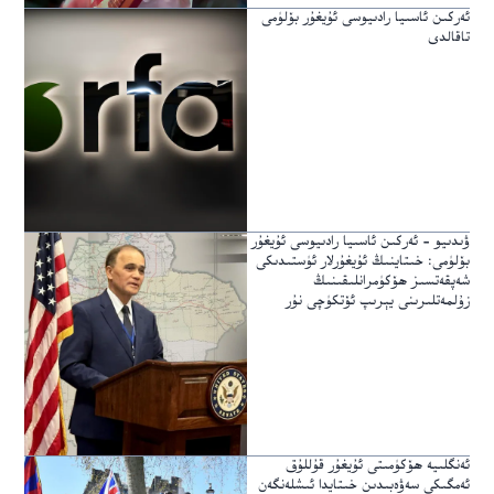
ئەركىن ئاسىيا رادىيوسى ئۇيغۇر بۆلۈمى
تاقالدى
ۋىدىيو – ئەركىن ئاسىيا رادىيوسى ئۇيغۇر
بۆلۈمى: خىتاينىڭ ئۇيغۇرلار ئۈستىدىكى
شەپقەتسىز ھۆكۈمرانلىقىنىڭ
زۇلمەتلىرىنى يېرىپ ئۆتكۈچى نۇر
ئەنگلىيە ھۆكۈمىتى ئۇيغۇر قۇللۇق
ئەمگىكى سەۋەبىدىن خىتايدا ئىشلەنگەن