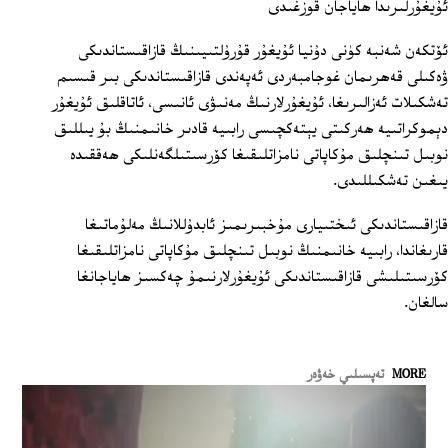
ئۇيغۇرلىرىدا ھاياجان قوزغىدى
ئۆتكەن شەنبە كۈنى دۇنيا ئۇيغۇر قۇرۇلتىيىنىڭ قازاقىستاندىكى
ۋەكىلى قەھرىمان غوجامبەردى ئەپەندى قازاقىستاندىكى بىر قىسىم
تەشكىلات ئەزالىرىغا، ئۇيغۇرلارنىڭ مەنىۋى ئانىسى، ئاتاقلىق ئۇيغۇر
دېموكراتىيە ھەركىتى يېتەكچىسى رابىيە قادىر خانىمنىڭ بۇ يىللىق
نوبىل تىنچلىق مۇكاپاتى نامزاتلىقىغا كۆرسىتىلگەنلىكى ھەققىدە
يىغىن تەشكىللىدى.
قازاقىستاندىكى ئىختىيارى مۇخبىرىمىز ئابدۇللانىڭ مەلۇماتىغا
قارىغاندا، رابىيە خانىمنىڭ نوبىل تىنچلىق مۇكاپاتى نامزاتلىقىغا
كۆرسىتىلىشى قازاقىستاندىكى ئۇيغۇرلارنىمۇ چەكسىز ھاياجانغا
سالغان.
MORE
تەپسىلىي خەۋەر