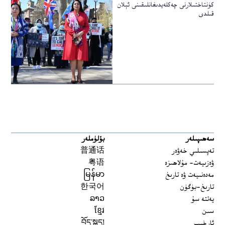
كۈنتاختىلارنى چەكلەيدىغانلىقىنى ئېلان
قىلدى
سەھىپىلەر
بۆلۈملەر
تەپسىلىي خەۋەر
普通话
ۋەزىيەت- مۇلاھىزە
粤语
مەدەنىيەت ۋە تارىخ
မြန်မာ
تارىخ-بۈگۈن
한국어
يەتتە سۇ
ລາວ
سىن
ខ្មែរ
ئارخىپ
བོད་སྐད།