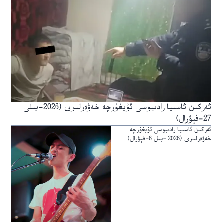
ئەركىن ئاسىيا رادىيوسى ئۇيغۇرچە خەۋەرلىرى (2026-يىلى
27-فېۋرال)
ئەركىن ئاسىيا رادىيوسى ئۇيغۇرچە
خەۋەرلىرى (2026 -يىل 6-فېۋرال)