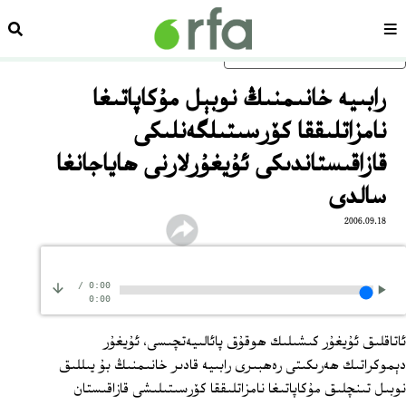
سەھىپە
ئىزد
ئاساسلىق مەزمۇنغا ئاتلاڭ
رابىيە خانىمنىڭ نوبېل مۇكاپاتىغا
نامزاتلىققا كۆرسىتىلگەنلىكى
قازاقىستاندىكى ئۇيغۇرلارنى ھاياجانغا
سالدى
2006.09.18
/
0:00
0:00
ئاتاقلىق ئۇيغۇر كىشىلىك ھوقۇق پائالىيەتچىسى، ئۇيغۇر
دېموكراتىك ھەرىكىتى رەھبىرى رابىيە قادىر خانىمنىڭ بۇ يىللىق
نوبىل تىنچلىق مۇكاپاتىغا نامزاتلىققا كۆرسىتىلىشى قازاقىستان