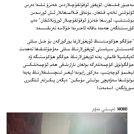
مەجبۇر قىلىنغان. ئۇيغۇر ئوقۇتقۇچىلاردىن خەنزۇ تىلىدا دەرس
ئۆتۈشنى تەلەپ قىلغان، بۇنداق قىلالمىغانلار ئىش ئورنىدىن
بوشىتىلىپ، ئورنىغا خەنزۇ ئوقۇتقۇچىلار ئورۇنلاشقان" دەپ
كۆرسىتىلگەن ھەمدە ماقالە ئاخىرىدا خۇلاسە تەرىقىسىدە:
"جۇڭگو ھۆكۈمىتىنىڭ ئۇيغۇرلارغا يۈرگۈزگەن بۇ خىل مىللى
كەمسىتىش سىياسىتى ئۇيغۇرلارنىڭ مىللى مەۋجۇتلىقىغا تەھدىت
ئەپكېلىپلا قالماي، يەنە ئۇيغۇرلارنىڭ جوڭگو ھۆكۈمىتىگە ۋە
جۇڭگولۇق كۆچمەنلەرگە بولغان نارازىلىقى ھەم ئۆچمەنلىكىنى
تېخىمۇ كۈچەيتىپ، مەزكۇر رايوندا ئېغىر تىنچسىلىقلارنىڭ پەيدا
بولۇشىغا سەۋەپچى بولىشى مۇمكىن" دېگەن پىكىرلەر ئىلگىرى
سۈرۈلگەن. (سەمەت)
MORE
تەپسىلىي خەۋەر