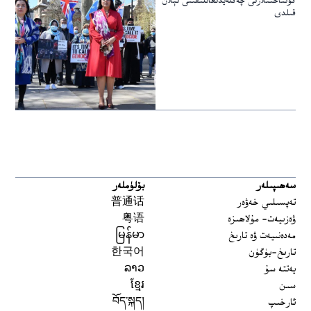
كۈنتاختىلارنى چەكلەيدىغانلىقىنى ئېلان
قىلدى
سەھىپىلەر
بۆلۈملەر
تەپسىلىي خەۋەر
普通话
ۋەزىيەت- مۇلاھىزە
粤语
مەدەنىيەت ۋە تارىخ
မြန်မာ
تارىخ-بۈگۈن
한국어
يەتتە سۇ
ລາວ
سىن
ខ្មែរ
ئارخىپ
བོད་སྐད།