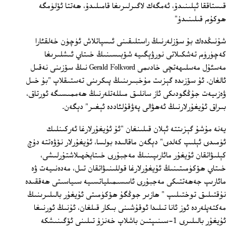
قىستاققا ئېلىنىدۇ، ئەمگەك لاگىرلىرىغا قامىلىدۇ، ھەتتا ئۆلۈمگە
ھوكۇم قىلىنىدۇ"
شۇنىڭدەك بۇ سۆزلەرنىڭ راستلىقىنى ئىسپاتلاش ئۈچۈن خەلقئارا
كەچۈرۈم تەشكىلاتى نورۋېگىيە شۆبىسىنىڭ خىتاي ئىشلىرىغا
مەسئۇل مەسلىھەتچى خادىمى Gerald Folkvord نىڭ سۆزىنى نەقىل
ئالغان. ئۇ سۆزىدە گېزىت مۇخبىرىنىڭ پىكرىنى تەستىقلاپ "بۇ خىل
ۋەزىيەت جۇڭگودىكى ئاز سانلىق مىللەتلەرنىڭ ھەممىسىگە ئورتاق،
بىراق ئۇيغۇرلارنىڭ ئەھۋالى پەۋقۇلئاددە ئېغىر" دېگەن.
يەنە مۇشۇ گېزىتتە ئېلان قىلىنغان "ئۇ ئۇيغۇرلارغا ئەركىنلىك
ئۈمىدى ئېلىپ كەلدى" دېگەن ماقالىدە بولسا، ئۇيغۇرلار نۆۋەتتە دۇچ
كېلىۋاتقان ئۇيغۇر مائارىپىنىڭ مەجبۇرى خىتايخھىلاشتۇرلىشى،
خىتاي ھۆكۈمىتىنىڭ ئۇيغۇرلارغا قوللىنىۋاتقان تىل، مەدەنىيەت ۋە
مائارىپ جەھەتتىكى مەجبۇرى ئاسسىمىلياتسىيە سىياسىتى ھەققىدە
نۇقتىلىق توختىلىپ " ھازىر جوڭگۇ ھۆكۈمىتى ئۇيغۇر بالىلىرىنىڭ
مەكتەپلەردە ئوز ئانا تىلىدا ئوقۇشىنى بىكار قىلغان، ئۇنىڭ ئورنىغا
ئۇيغۇر بالىلىرى 1-سىنىپتىن باشلاپ خەنزۇ تىلىنى ئۆگىنىشكە