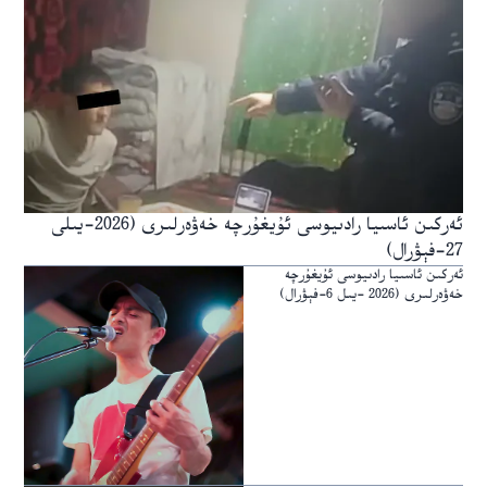
ئەركىن ئاسىيا رادىيوسى ئۇيغۇرچە خەۋەرلىرى (2026-يىلى
27-فېۋرال)
ئەركىن ئاسىيا رادىيوسى ئۇيغۇرچە
خەۋەرلىرى (2026 -يىل 6-فېۋرال)