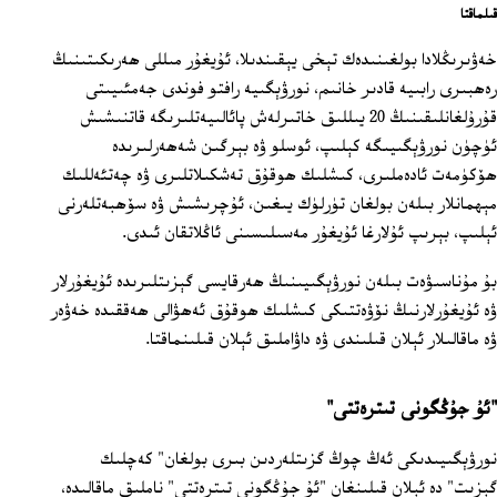
قىلماقتا
خەۋىرىڭلادا بولغىنىدەك تېخى يېقىندىلا، ئۇيغۇر مىللى ھەرىكىتىنىڭ
رەھبىرى رابىيە قادىر خانىم، نورۋېگىيە رافتو فوندى جەمئىيىتى
قۇرۇلغانلىقىنىڭ 20 يىللىق خاتىرلەش پائالىيەتلىرىگە قاتنىشىش
ئۈچۈن نورۋېگىيىگە كېلىپ، ئوسلو ۋە بېرگىن شەھەرلىرىدە
ھۆكۈمەت ئادەملىرى، كىشلىك ھوقۇق تەشكىلاتلىرى ۋە چەتئەللىك
مېھمانلار بىلەن بولغان تۈرلۈك يىغىن، ئۇچرىشىش ۋە سۆھبەتلەرنى
ئېلىپ، بېرىپ ئۇلارغا ئۇيغۇر مەسىلىسىنى ئاڭلاتقان ئىدى.
بۇ مۇناسىۋەت بىلەن نورۋېگىيىنىڭ ھەرقايسى گېزىتلىرىدە ئۇيغۇرلار
ۋە ئۇيغۇرلارنىڭ نۆۋەتتىكى كىشلىك ھوقۇق ئەھۋالى ھەققىدە خەۋەر
ۋە ماقالىلار ئېلان قىلىندى ۋە داۋاملىق ئېلان قىلىنماقتا.
"ئۇ جۇڭگونى تىترەتتى"
نورۋېگىيىدىكى ئەڭ چوڭ گزىتلەردىن بىرى بولغان" كەچلىك
گېزىت" دە ئېلان قىلىنغان "ئۇ جۇڭگونى تىترەتتى" ناملىق ماقالىدە،