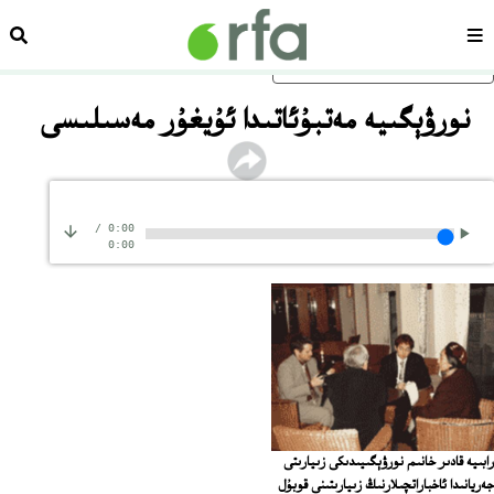
سەھىپە
ئىزد
ئاساسلىق مەزمۇنغا ئاتلاڭ
نورۋېگىيە مەتبۇئاتىدا ئۇيغۇر مەسىلىسى
/
0:00
0:00
رابىيە قادىر خانىم نورۋېگىيىدىكى زىيارىتى
جەريانىدا ئاخباراتچىلارنىڭ زىيارىتىنى قوبۇل