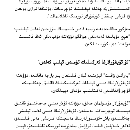
ئېلىنماقتا. بۇنىڭ ئاقىۋىتىدە ئۇيغۇرلار ئوز ۋەتىنىدە تۇرۇپ تۈرلۇك
كەمسىتىلىش ۋە چەتكە قېقىلىشقا ئۇچرىماقتا. بۇنىڭغا نارازى بولغان
ۋە قارشى چىققان ئۇيغۇرلار تۈرمىگە تاشلانماقتا".
مەزكۇر ماقالىدە يەنە رابىيە قادىر خانىمنىڭ سۆزىدىن نەقىل ئېلىنىپ:
"ھېچ مۇبالىغە ئەمەسكى جۇڭگو نۆۋەتتە دۇنيادىكى ئەڭ فاشىست
دۆلەت" دەپ كۆرسىتىلگەن.
"ئۇ ئۇيغۇرلارغا ئەركىنلىك ئۈمىدى ئېلىپ كەلدى"
"بەرگىن ۋاقىت" گېزىتىدە ئېلان قىلىنغان بىر پارچە ماقالىدە، نۆۋەتتە
ئۇيغۇرلارنىڭ دىنىي ئېتىقات ئەركىنلىكىنىڭ قاتتىق چەكلىمىگە
ئۇچراۋاتقانلىقى تەكىتلىنىپ مۇنداق دېيىلگەن:
"ئۇيغۇرلار مۇسۇلمان خەلق، نۆۋەتتە ئۇلار دىنىي جەھەتتىمۇ قاتتىق
بېسىمغا ئۇچرىماقتا، مەسىلەن، ئۇيغۇرلارنىڭ دىنىي تەلىم ئېلىشى
چەكلىنىدۇ، ياش-ئۆسمۈرلەرنىڭ مەسچىتكە كىرىشى مەنى قىلىنىدۇ،
ئەگەر خىلاپلىق قىلسا، نارازلىق بىلدۈرسە تۈرمىگە تاشلىنىدۇ، قېيىن