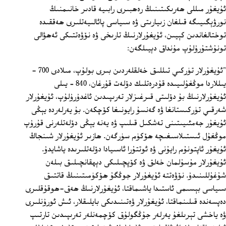
ئۇيغۇر مىللى ھەرىكىتىنىڭ رەھبىرى رابىيە قادىر خانىمنىڭ
نورۋېگىيىگە قىلغان زىيارىتى ۋە سىياسى پائالىيەتلىرى ھەققىدە
توختالغاندىن كېيىن، ئۇيغۇرلارنىڭ تارىخى ۋە نۆۋەتتىكى ئەھۋالى
تونۇشتۇرۇلۇپ مۇنداق دېيىلگەن:
"ئۇيغۇرلار تۈركىي تىللىق خەلقلەردىن بىرى بولۇپ، مىلادى 700 -
يىللاردا موڭغۇلىيىدە قۇدرەتلىك دۆلەت قۇرغان، 840 – يىلى
ئۇيغۇرلارنىڭ بۇ دۆلىتى قىرغىزلار تەرىپىدىن ئاغدۇرۇلۇپ، ئۇيغۇرلار
شەرقىي تۈركىستانغا ۋە گەنسۇ رايونىغا كۆچكەن. بۇ يەرلەردە يېڭى
ئۇيغۇر جەمئىيىتىنى تەشكىل قىلىپ ۋە يەنە يېڭى دۆلەتلەرنى قۇرۇپ
موڭغۇل ئىستىلاسىغىچە ھۆكۈم سۈرگەن. ھازىر ئۇيغۇرلار شىنجاڭ
ئۇيغۇر ئاپتونۇم رايۇنى ۋە ئوتتۇرا ئاسىيادا دۆلەتلىرىدە ياشايدۇ.
ئۇيغۇرلار مۇسۇلمان خەلق ۋە كۆپچىلىكى دېھقانچىلىق بىلەن
شۇغۇللىنىدۇ. نۆۋەتتە ئۇيغۇرلار جوڭگۇ ھۆكۈمىتىنىڭ قاتتىق
سىياسى بېسىمى ئاستىدا ياشىماقتا، ئۇيغۇرلارنىڭ ھەق-ھوقۇقلىرى
دەپسەندە قىلىنماقتا، ئۇيغۇرلار ۋەتىنىدىكى بايلىقلار، ئىش ئورۇنلىرى
ۋە ياخشى تېرىلغۇ يەرلەر جۇڭگولۇق كۆچمەنلەر تەرىپىدىن تارتىپ