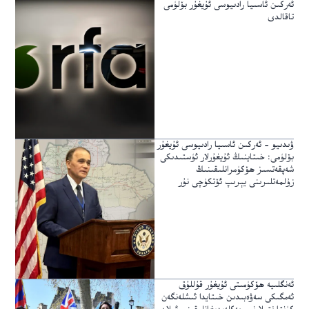
ئەركىن ئاسىيا رادىيوسى ئۇيغۇر بۆلۈمى
تاقالدى
ۋىدىيو – ئەركىن ئاسىيا رادىيوسى ئۇيغۇر
بۆلۈمى: خىتاينىڭ ئۇيغۇرلار ئۈستىدىكى
شەپقەتسىز ھۆكۈمرانلىقىنىڭ
زۇلمەتلىرىنى يېرىپ ئۆتكۈچى نۇر
ئەنگلىيە ھۆكۈمىتى ئۇيغۇر قۇللۇق
ئەمگىكى سەۋەبىدىن خىتايدا ئىشلەنگەن