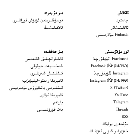
ئاڭلاش
بىز بۇ يەردە
 window
چاستوتا
توسۇقلىرىدىن ئۆتۈش قوراللىرى
ئاڭلىتىشلار
ئالاقىلىشىڭ
Podcasts مۇلازىمىتى
تور مۇلازىمىتى
بىز ھەققىدە
Opens in new window
Faceboook (ئۇيغۇرچە)
ئاخباراتچىلىق قائىدىسى
Opens in new window
Facebook (Кирилчә)
شەخسىيەت ھوقۇقى
Opens in new window
Instagram (ئۇيغۇرچە)
ئىشلىتىش شەرتلىرى
Opens in new window
Instagram (Кирилчә)
ئامېرىكا رادىئو-تېلېۋىزىيە
window
Opens in new window
X (Twitter)
ئىشلىرىنى باشقۇرۇش مۇدىرىيىتى
Opens in new window
Opens in new window
YouTube
ئامېرىكا ئاۋازى
Opens in new window
Telegram
ياردەم
Opens in new window
Threads
بەت قۇرۇلمىسى
RSS
مۇشتەرى بولۇڭ
خەۋەرلىرىڭىزنى ئەۋەتىڭ