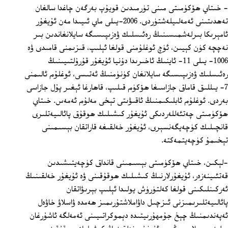
- خىتاي ھۆكۈمىتى مىنى تۈرمىدىن قويۇپ بەرگەن چاغدا سالغان
تەھدىتىنى ئەمەلىيلەشتۈردى. 2006‏-يىلى ماي ئىيىدا مەن ئۇيغۇر
ئامېرىكا بىرلەشمىسىنىڭ رەئىسلىك ۋەزىپىسىگە سايلانغاندىن بىر
نەچچە كۈن كېيىن، ئۈچ ئوغلۇمنى قولغا ئېلىپ، قىزىمنى قامىدى ۋە
1006‏- يىلى 11‏- ئاينىڭ ئاخىرىدا دۇنيا ئۇيغۇر قۇرۇلتىيىنىڭ
رەئىسلىك ۋەزىپىسىگە سايلانغان كۈنۈمنىڭ ئەتىسى، ئوغلۇم ئالىمنى
7‏- يىللىق قاماق جازاسىغا ھۆكۈم قىلىپ، قاھارغا ئېغىر پۇل جازاسى
بەردى. ئوغلۇم ئابلىكىمنىڭ ئاقىۋىتى تېخى مەلۇم ئەمەس. خىتاي
ھۆكۈمىتى چەتئەللەردىكى ئۇيغۇر كىشىلىك ھوقۇق پائالىيەتلىرى
قانچىلىك كۈچەيگەنسېرى، ئۇيغۇر خەلقىغە قاراتقان بېسىمىنى
تېخىمۇ كۈچەيتمەكتە.
-لېكىن، خىتاي ھۆكۈمىتى بېسىمىنى قانداق كۈچەيتىشىدىن
قەتئىينەزەر، ئۇيغۇرلارنىڭ كىشىلىك ھوقۇقىنى ۋە ئۇيغۇر خەلقىنىڭ
ئەركىنلىكىنى قولغا كەلتۈرۈش يولىدا ئېلىپ بېرىۋاتقان
پائالىيەتلىرىمىزنى ئىزچىل داۋاملاشتۇرىمىز ھەمدە ۋاسلاۋ خاۋەل
ئەپەندىمنىڭ چېخ جۇمھۇرىيتىدە دېموكراتىيىنى ئەمەلگە ئاشۇرغان