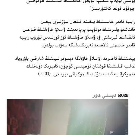
يولىنى بويلاپ مىڭىپ، ئۇيغۇر خەلقىنىڭ كىشىلىك ھوقۇقىنى
چوقۇم قولغا كەلتۈرىمىز"
رابىيە قادىر خانىمنىڭ يىغىندا قىلغان سۆزلىرى يېغىن
قاتناشقۇچلىرىنىڭ بولۇپمۇ پرېزىدېنت ۋاسلاۋ خاۋەلنىڭ قىزغىن
ئالقىشىغا ئېرىشتى ۋە ۋاسلاۋ خاۋەلنىڭ ئۆز ئورنىدىن تۇرۇپ رابىيە
قادىر خانىمنى ئالاھىدە تەبرىكلىشىگە سەۋەب بولدى.
يېغىننىڭ ئاخىرىدا، ۋاسلاۋ خاۋەلگە دېموكراتىيىنىڭ شەرقىي ياۋروپادا
غەلىبە قىلىشىغا قوشقان تۆھپىسى ئۈچۈن، ئامېرىكا دۆلەتلىك
دېموكراتىيە ئىنستىتۇتىنىڭ مۇكاپاتى بېرىلدى. (قانات)
MORE
تەپسىلىي خەۋەر