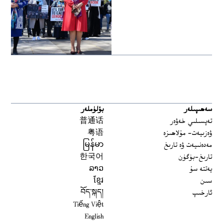
سەھىپىلەر
بۆلۈملەر
تەپسىلىي خەۋەر
普通话
ۋەزىيەت- مۇلاھىزە
粤语
مەدەنىيەت ۋە تارىخ
မြန်မာ
تارىخ-بۈگۈن
한국어
يەتتە سۇ
ລາວ
سىن
ខ្មែរ
ئارخىپ
བོད་སྐད།
Tiếng Việt
English