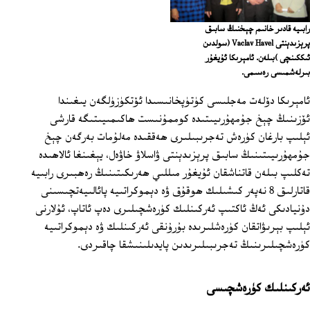
رابىيە قادىر خانىم چېخنىڭ سابىق
پرېزىدېنتى Vaclav Havel (سولدىن
ئىككىنچى )بىلەن. ئامېرىكا ئۇيغۇر
بىرلەشمىسى رەسىمى.
ئامېرىكا دۆلەت مەجلىسى كۈتۈپخانىسىدا ئۆتكۈزۈلگەن يىغىندا
ئۆزىنىڭ چېخ جۇمھۇرىيىتىدە كوممۇنىست ھاكىمىيىتىگە قارشى
ئېلىپ بارغان كۈرەش تەجرىبىلىرى ھەققىدە مەلۇمات بەرگەن چېخ
جۇمھۇرىيىتىنىڭ سابىق پرېزىدېنتى ۋاسلاۋ خاۋەل، يېغىنغا ئالاھىدە
تەكلىپ بىلەن قاتناشقان ئۇيغۇر مىللىي ھەرىكىتىنىڭ رەھبىرى رابىيە
قاتارلىق 8 نەپەر كىشىلىك ھوقۇق ۋە دېموكراتىيە پائالىيەتچىسىنى
دۇنيادىكى ئەڭ ئاكتىپ ئەركىنلىك كۈرەشچىلىرى دەپ ئاتاپ، ئۇلارنى
ئېلىپ بېرىۋاتقان كۈرەشلىرىدە بۇرۇنقى ئەركىنلىك ۋە دېموكراتىيە
كۈرەشچىلىرىنىڭ تەجرىبىلىرىدىن پايدىلىنىشقا چاقىردى.
ئەركىنلىك كۈرەشچىسى