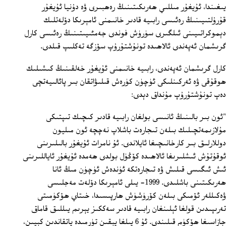
يىغىندا، ئۇيغۇر مىللىي ھەرىكىتىنىڭ رەھبىرى ۋە دۇنيا ئۇيغۇر
قۇرۇلتىيىنىڭ رەئىسى رابىيە قادىر خانىمنى ئامېرىكا دۆلەتلىك
دېموكراتىيىنى ئىلگىرى سۈرۈش فوندى جەمئىيىتىنىڭ رەئىسى كارل
گرىشمان ئەپەندى ئالاھىدە تونۇشتۇرۇپ سۆزگە تەكلىپ قىلدى.
كارل گرىشمان ئەپەندى، رابىيە خانىمنى ئۇيغۇر خەلقىنىڭ كىشىلىك
ھوقۇقى ۋە ئەركىنلىكى ئۈچۈن كۈرەش قىلىۋاتقان بىر پائالىيەتچى
دەپ تونۇشتۇرۇپ مۇنداق دېدى:
"ئون بىر بالىنىڭ ئانىسى بولغان رابىيە قادىر كىچىك تىپتىكى
مۇلازىمەتچىلىك بىلەن تىجارەت باشلاپ نەچچە ئون مىليون
دوللارلىق بىر كارخانىچىغا ئايلاندى. ئۇ نامرات ئۇيغۇر بالىلىرىنى
ئوقۇتۇش ئىشلىرىغا ئالاھىدە كۆڭۈل بولدى ھەمدە ئۇيغۇر ئاياللىرىنى
ئىش ئىگىسى قىلىش ۋە تىجارەتكە ئۈندەش ئۈچۈن مىڭ ئانا
ھەرىكىتىنى باشلىدى. 1999‏- يىلى ئامېرىكا دۆلەت مەجلىسى
ۋەكىللەر ئۆمىكى بىلەن كۆرۈشۈش ھارپىسىدا، خىتاي ھۆكۈمىتى
تەرىپىدىن قولغا ئېلىنغان رابىيە قادىر سەككىز يېرىم يىللىق قاماق
جازاسىغا ھۆكۈم قىلىندى. ئۇ 6 يىلغا يېقىن تۈرمىدە ياتقاندىن كېيىن،