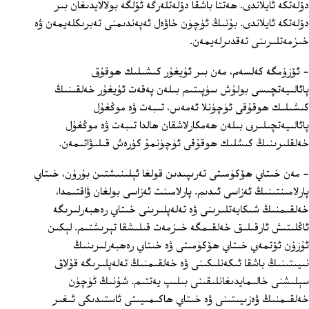
دۆلەتكە ئايلاندى. ھەتتا باشقا دۆلەتلەرگە ئۆلگە بولالايدىغان بىر
دۆلەتكە ئايلاندى. بۇنىڭ ئۈچۈن خاۋەل ئەپەندىمنى تەبرىكلەيمەن ۋە
خىزمەتلىرىنى تەقدىرلەيمەن.
- ئۆزۈمگە كەلسەم، مەن بىر ئۇيغۇر كىشىلىك ھوقۇق
پائالىيەتچىسى بولۇش سۈپىتىم بىلەن پەقەت ئۇيغۇر خەلقىنىڭ
كىشىلىك ھوقۇقى ئۈچۈنلا ئەمەس، تىبەت ۋە موڭغۇل
پائالىيەتچىلىرى بىلەن ھەمكارلاشقان ھالدا تىبەت ۋە موڭغۇل
خەلقلىرىنىڭ كىشلىك ھوقۇقى ئۈچۈنمۇ كۈرەش قىلىۋاتىمەن.
- مەن خىتاي ھۆكۈمىتى تەرىپىدىن قولغا ئېلىنىشتىن بۇرۇن، خىتاي
پارلامىنتىنىڭ ئەزاسى ئىدىم. پارلامىنت ئەزاسى بولغان ۋاقتىمدا،
خەلقىمنىڭ شىكايەتلىرىنى ۋە تەلەپلىرىنى خىتاي رەھبەرلىرىگە
ئاڭلىتىش ئارقىلىق خەلقىمگە خىزمەت قىلىشقا تېرىشتىم. لېكىن
ئۇزۇن ئۆتمەي خىتاي ھۆكۈمىتى ۋە خىتاي رەھبەرلىرىنىڭ
نىيىتىنىڭ باشقا ئىكەنلىكىنى ۋە خەلقىمنىڭ تەلەپلىرىگە قۇلاق
سېلىشنى خالىمايدىغانلىقىنى بىلىپ يەتتىم. شۇنىڭ ئۈچۈن
خەلقىمنىڭ ۋەزىيىتىنى ۋە خىتاي ھاكىمىيىتى ئاستىدىكى ئىغىر