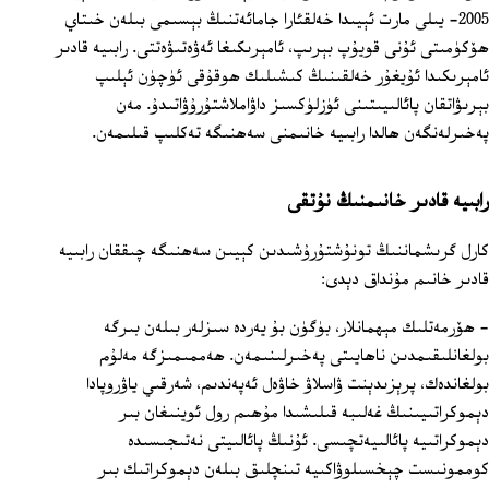
2005‏- يىلى مارت ئېيىدا خەلقئارا جامائەتنىڭ بېسىمى بىلەن خىتاي
ھۆكۈمىتى ئۇنى قويۇپ بېرىپ، ئامېرىكىغا ئەۋەتىۋەتتى. رابىيە قادىر
ئامېرىكىدا ئۇيغۇر خەلقىنىڭ كىشىلىك ھوقۇقى ئۈچۈن ئېلىپ
بېرىۋاتقان پائالىيىتىنى ئۈزلۈكسىز داۋاملاشتۇرۇۋاتىدۇ. مەن
پەخىرلەنگەن ھالدا رابىيە خانىمنى سەھنىگە تەكلىپ قىلىمەن.
رابىيە قادىر خانىمنىڭ نۇتقى
كارل گرىشماننىڭ تونۇشتۇرۇشىدىن كېيىن سەھنىگە چىققان رابىيە
قادىر خانىم مۇنداق دېدى:
- ھۆرمەتلىك مېھمانلار، بۈگۈن بۇ يەردە سىزلەر بىلەن بىرگە
بولغانلىقىمدىن ناھايىتى پەخىرلىنىمەن. ھەممىمىزگە مەلۇم
بولغاندەك، پرېزىدېنت ۋاسلاۋ خاۋەل ئەپەندىم، شەرقىي ياۋروپادا
دېموكراتىيىنىڭ غەلىبە قىلىشىدا مۇھىم رول ئوينىغان بىر
دېموكراتىيە پائالىيەتچىسى. ئۇنىڭ پائالىيتى نەتىجىسىدە
كوممونىست چېخسىلوۋاكىيە تىنچلىق بىلەن دېموكراتىك بىر