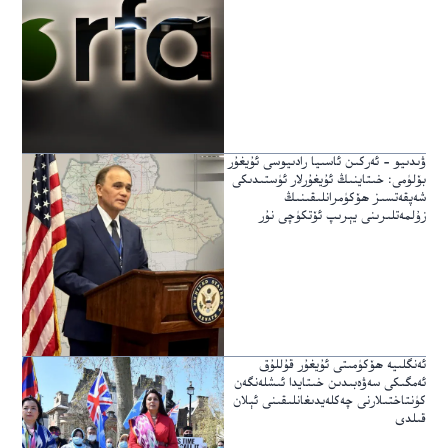
ۋىدىيو – ئەركىن ئاسىيا رادىيوسى ئۇيغۇر
بۆلۈمى: خىتاينىڭ ئۇيغۇرلار ئۈستىدىكى
شەپقەتسىز ھۆكۈمرانلىقىنىڭ
زۇلمەتلىرىنى يېرىپ ئۆتكۈچى نۇر
ئەنگلىيە ھۆكۈمىتى ئۇيغۇر قۇللۇق
ئەمگىكى سەۋەبىدىن خىتايدا ئىشلەنگەن
كۈنتاختىلارنى چەكلەيدىغانلىقىنى ئېلان
قىلدى