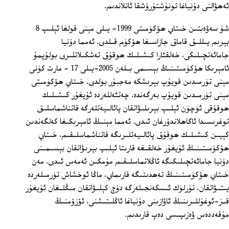
ئەھۋالنى دۇنياغا تونۇشتۇرۇشقا ئاتلاندىم.
شۇ سەۋەبتىن خىتاي ھۆكۈمىتى 1999‏- يىلى مېنى قولغا ئېلىپ 8
يېرىم يىللىق قاماق جازاسىغا ھۆكۈم قىلدى. ئەمما دۇنيا
جامائەتچىلىكى، خەلقئارا كىشىلىك ھوقۇق تەشكىلاتلىرى بولۇپمۇ
ئامېرىكا ھۆكۈمىتىنىڭ بېسىمى بىلەن 2005‏-يىلى 17 ‏- مارت كۈنى
مېنى تۈرمىدىن قويۇپ بېرىشكە مەجبۇر بولدى. خىتاي ھۆكۈمىتى
مېنى تۈرمىدىن قويۇپ بەرگەندە، چەتئەللەردە ئۇيغۇر كىشىلىك
ھوقۇقى ئۈچۈن ئېلىپ بېرىلىۋاتقان پائالىيەتلەرگە قاتناشماسلىق
توغرىسىدا ئاگاھلاندۇرغان ئىدى. ئەمما مېنىڭ ئامېرىكىغا كەلگەندىن
كېيىن كىشىلىك ھوقۇق پائالىيەتلىرىگە قاتناشماسلىقىم، خىتاي
ھۆكۈمىتىنىڭ ئۇيغۇر خەلقىغە قارىتا ئېلىپ بېرىۋاتقان بېسىمىنى
دۇنيا جامائەتچىلىكىگە ئاڭلاتماسلىقىم مۇمكىن ئەمەس ئىدى. مەن
خىتاي ھۆكۈمىتىنىڭ تەھدىتىگە قارىماي، ماڭا ئوخشاش تۈرمىلەردە
يىتىۋاتقان، تۈرلۈك ئىسكەنجىلەرگە دۇچ كېلىۋاتقان مىڭلىغان ئۇيغۇر
قىز-ئوغۇللىرىنىڭ ئاۋازىنى دۇنياغا ئاڭلىتىشنى، ئۆزۆمنىڭ
مۇقەددەس ۋەزىپىسى دەپ قارىدىم.