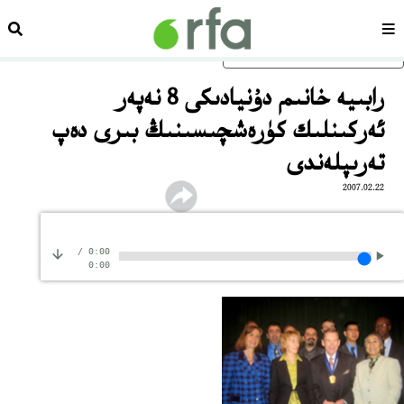
سەھىپە
ئىزد
ئاساسلىق مەزمۇنغا ئاتلاڭ
رابىيە خانىم دۇنيادىكى 8 نەپەر
ئەركىنلىك كۈرەشچىسىنىڭ بىرى دەپ
تەرىپلەندى
2007.02.22
/
0:00
0:00