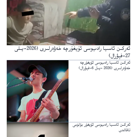
ئەركىن ئاسىيا رادىيوسى ئۇيغۇرچە خەۋەرلىرى (2026-يىلى
27-فېۋرال)
ئەركىن ئاسىيا رادىيوسى ئۇيغۇرچە
خەۋەرلىرى (2026 -يىل 6-فېۋرال)
ئەركىن ئاسىيا رادىيوسى ئۇيغۇر بۆلۈمى
تاقالدى