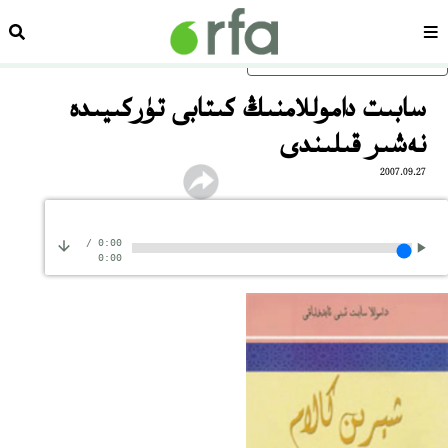
سەھىپە
ئىزد
ئاساسلىق مەزمۇنغا ئاتلاڭ
سابىت داموللامنىڭ كىتابى تۈركىيىدە
نەشىر قىلىندى
2007.09.27
/
0:00
0:00