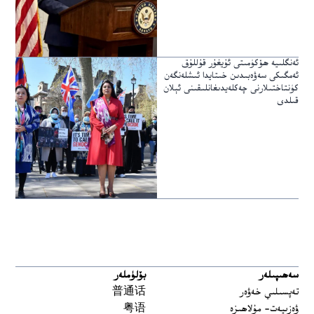
ئەنگلىيە ھۆكۈمىتى ئۇيغۇر قۇللۇق
ئەمگىكى سەۋەبىدىن خىتايدا ئىشلەنگەن
كۈنتاختىلارنى چەكلەيدىغانلىقىنى ئېلان
قىلدى
سەھىپىلەر
بۆلۈملەر
تەپسىلىي خەۋەر
普通话
ۋەزىيەت- مۇلاھىزە
粤语