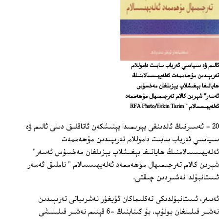
ئالىم ۋە سىياسىي ئەرباب سابىت داموللام
تەرىپىدىن مۇھەممەت ئەلەيھىسسالامنىڭ
ھاياتىغا بېغىشلاپ يېزىلغان مەخسۇس
ئەسەر" شېرىن كالام تەرجىمىھال مۇھەممەد
ئەلەيھىسسالام " RFA Photo/Erkin Tarim
20 - ئەسىرنىڭ ئالدىنقى يېرىمىدا يېتىشكەن ئاتاقلىق دىنى ئالىم ۋە
سىياسىي ئەرباب سابىت داموللام تەرىپىدىن مۇھەممەت
ئەلەيھىسسالامنىڭ ھاياتىغا بېغىشلاپ يېزىلغان مەخسۇس ئەسەر"
شېرىن كالام تەرجىمىھال مۇھەممەد ئەلەيھىسسالام " ناملىق ئەسەر
ئىستانبۇلدا نەشىردىن چىقتى.
ئەسەر، ئىستانبۇلدىكى تەكلىماكان ئۇيغۇر نەشرىياتى تەرىپىدىن
نەشىر قىلىنغان بولۇپ، بۇ كىتابنىڭ -6 قېتىم نەشىر قىلىنىشى