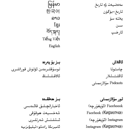
مەدەنىيەت ۋە تارىخ
မြန်မာ
تارىخ-بۈگۈن
한국어
يەتتە سۇ
ລາວ
سىن
ខ្មែរ
ئارخىپ
བོད་སྐད།
Tiếng Việt
English
ئاڭلاش
بىز بۇ يەردە
 window
چاستوتا
توسۇقلىرىدىن ئۆتۈش قوراللىرى
ئاڭلىتىشلار
ئالاقىلىشىڭ
Podcasts مۇلازىمىتى
تور مۇلازىمىتى
بىز ھەققىدە
Opens in new window
Faceboook (ئۇيغۇرچە)
ئاخباراتچىلىق قائىدىسى
Opens in new window
Facebook (Кирилчә)
شەخسىيەت ھوقۇقى
Opens in new window
Instagram (ئۇيغۇرچە)
ئىشلىتىش شەرتلىرى
Opens in new window
Instagram (Кирилчә)
ئامېرىكا رادىئو-تېلېۋىزىيە