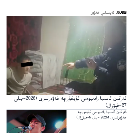
MORE
تەپسىلىي خەۋەر
ئەركىن ئاسىيا رادىيوسى ئۇيغۇرچە خەۋەرلىرى (2026-يىلى
27-فېۋرال)
ئەركىن ئاسىيا رادىيوسى ئۇيغۇرچە
خەۋەرلىرى (2026 -يىل 6-فېۋرال)