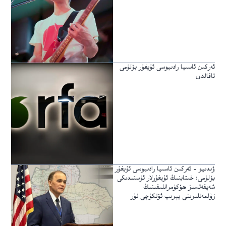
ئەركىن ئاسىيا رادىيوسى ئۇيغۇر بۆلۈمى
تاقالدى
ۋىدىيو – ئەركىن ئاسىيا رادىيوسى ئۇيغۇر
بۆلۈمى: خىتاينىڭ ئۇيغۇرلار ئۈستىدىكى
شەپقەتسىز ھۆكۈمرانلىقىنىڭ
زۇلمەتلىرىنى يېرىپ ئۆتكۈچى نۇر