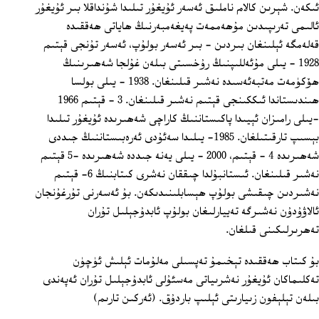
ئىكەن. شېرىن كالام ناملىق ئەسەر ئۇيغۇر تىلىدا شۇنداقلا بىر ئۇيغۇر
ئالىمى تەرىپىدىن مۇھەممەت پەيغەمبەرنىڭ ھاياتى ھەققىدە
قەلەمگە ئېلىنغان بىردىن - بىر ئەسەر بولۇپ، ئەسەر تۇنجى قېتىم
1928 - يىلى مۇئەللىپنىڭ رۇخسىتى بىلەن غۇلجا شەھىرىنىڭ
ھۆكۈمەت مەتبەئەسىدە نەشىر قىلىنغان. 1938 - يىلى بولسا
ھىندىستاندا ئىككىنجى قېتىم نەشىر قىلىنغان. 3 - قېتىم 1966
-يىلى رامىزان ئېيىدا پاكىستاننىڭ كاراچى شەھىرىدە ئۇيغۇر تىلىدا
بېسىپ تارقىتىلغان. 1985- يىلىدا سەئۇدى ئەرەبىستاننىڭ جىددى
شەھىرىدە 4 - قېتىم، 2000 - يىلى يەنە جىددە شەھىرىدە -5 قېتىم
نەشىر قىلىنغان. ئىستانبۇلدا چىققان نەشرى كىتابنىڭ 6- قېتىم
نەشىردىن چىقىشى بولۇپ ھېسابلىنىدىكەن. بۇ ئەسەرنى تۇرغۇنجان
ئالاۋۇدۇن نەشىرگە تەييارلىغان بولۇپ ئابدۇجېلىل تۇران
تەھرىرلىكىنى قىلغان.
بۇ كىتاب ھەققىدە تېخىمۇ تەپسىلى مەلۇمات ئېلىش ئۈچۈن
تەكلىماكان ئۇيغۇر نەشرىياتى مەسئۇلى ئابدۇجېلىل تۇران ئەپەندى
بىلەن تېلېفون زىيارىتى ئېلىپ باردۇق. (ئەركىن تارىم)