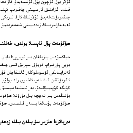
ئۇلار يول ئۈچۈن پۇل تۆلىمەيدۇ. قاۋاقخا
قىلسا، ئازادلىق ئارمىيىنى چاقىرىپ كېلى
چىقىرىۋىتەلەيدۇ. ئۇلارنىڭ ئارقا تېرىكى
ئەمەلدارلىرىنىڭ زىددىيىتى شەھەردىمۇ ئ
ھۆكۈمەت پۇل تاپسىلا بولدى، خەلقنى
جياڭسۇدىن يېزىلغان بىر ئوبزوردا بايان 
بويى پۇرقىراپ قويۇق سېرىق ئىس چىقىپ 
ئەتراپىدىكى ئۆسۈملۈكلەر ئاللىقاچان قۇ
ئاغرىۋاتقان كىشىلەر، ئاخىرى راك بولۇپ 
كۈنگە كۆپىيىۋاتىدۇ. يەر ئاستىدا سېسىق 
بۇنىڭدىن بىر نەچچە يىل بۇرۇنلا ھۆكۈمە
ھۆكۈمەت بۇنىڭغا پىسەن قىلمىدى. ھۆكۈم
دەريالاردا ھازىر سۇ بىلەن بىللە زەھەر