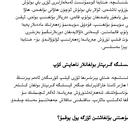
 قىلىنىشىچە، خىتايدا كوممۇنىست ئەمەلدارلىرى ئۆزى باي بولۇش
زۇپ تاشلىدى. ئۇلار باي بولۇش ئۈچۈن ھاۋانى بۇلغىدى. ھاۋا
ىق يامغۇر ياغىدىغان بولۇپ قالدى. دەريالار بۇلغىنىپ بولدى، ئېقىن
تى سۈيىمۇ بۇلغىنىپ، قۇدۇق سۈيىدىمۇ زەھەرلىك ماددىلار پەيدا
لۇپ قالماستىن، كېسەلنى داۋالايدىغان دورىلارنىڭمۇ بەزىلىرى
 قىلىپ تۇرۇش جەريانىدا زەھەرلىنىپ ئۆلۇۋاتىدۇ. بۇ‏‏- خىتايدا
يېزا مەسىلىسى.
ېسىلىگە گىرىپتار بولغانلار ناھايىتى كۆپ
ىلىنىشىچە، خىتاي يېزىلىرىغا ئۆزى كېلىپ كۆرمىگەن ئادەم يېزىنىڭ
ا ھازىر ئاستا خاراكتېرلىك جىگەر كېسىلىگە گىرىپتار بولغان كىشىلەر
مۇناسىۋەتلىك. شەھەرلەشتۈرۈش جەريانىدا، ئەگەر ئىچىملىك سۇ
غا ئەگىشىپ مائارىپ، ساقلىقىنى ساقلاش جەھەتتىمۇ مەسىلە چىقىدۇ.
ۇھىتنى بۇلغاشتىن ئۆزگە يول يوقمۇ؟