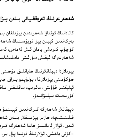
شەھەرلەرنىڭ تەرەققىياتى بىلەن يېز
كانادانىڭ ئوتتاۋا شەھرىدىن يېزىلغان ب
بەرگەندىن كېيىن يېزا نوپۇسىنىڭ شەھەر
كۆچۈپ كىرىشى يامان ئىش ئەمەس، ئەمما 
شەھەرلەرگە ئېقىش سۈرئىتى ماسلىشالماي
يېزىلاردا دېھقانلارنىڭ ھاياتلىق مۇھىتى 
ھۆكۈمىتى يېزىلارغا ، بولۇپمۇ يىراق جاي
ئېلېكتىر قۇۋىتى، مائارىپ، ساقلىقنى سا
كۆرمەسكە سېلىۋاتىدۇ.
دېھقانلار شەھەرگە كىرگەندىن كېيىنمۇ ھ
قىلىنىشىچە، ھازىر يېزىلىقلار بىلەن شەھ
ئىدى. ئۇلار ئامالسىز ھالدا شەھەرگە كىر
-كۈنى ياخشى. ئۇلارنىڭ قولىدا پۇل بار، تا