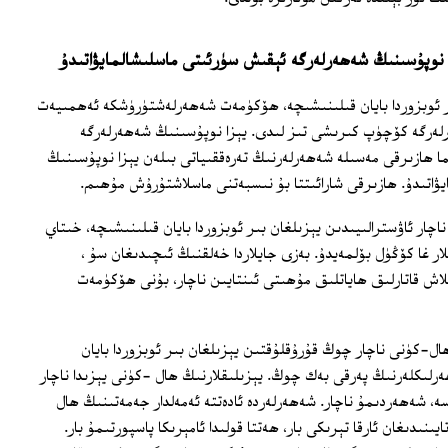
ا نوپۇسىنىڭ شەھەرلەرگە ئېقىش سۈرئىتى ماسلىشالمايۋاتىدۇ
ىر ئوبزوردا بايان قىلىنىشىچە، ھۆكۈمەت شەھەرلەشتۈرۈشكە ئەھمىيەت
لەرگە كۆچۈپ كىرىشى تىز لىدى. يېزا نوپۇسىنىڭ شەھەرلەرگە
ھازىرقى مەسىلە شەھەرلەرنىڭ تەرەققىياتى بىلەن يېزا نوپۇسىنىڭ
ۋاتىدۇ. ھازىرقى شارائىتتا بۇ نىسبەتنى ماسلاشتۇرۇش مۇھىم.
ناچار ئاۋسترالىيىدىن يېزىلغان بىر ئوبزوردا بايان قىلىنىشىچە، خىتاي
لار غا كۆڭۈل بۆلمەيدۇ. بەزى جايلاردا خەلقنىڭ ئىچىدىغان سۇ ،
قلاش قاتارلىق ھاياتلىق مۇھىتى ئىنتايىن ناچار، بۇنى ھۆكۈمەت
ال-كۈنى ناچار چوڭ قۇرۇقلۇقتىن يېزىلغان بىر ئوبزوردا بايان
ەرلىكلەرنىڭ پەرقى بەك چوڭ. يېزىلىقلارنىڭ ھال -كۈنى يېزىدا ناچار
سە، شەھەردىمۇ ناچار. شەھەرلەردە ئادەتتە ئەمەلدار جەمەتىنىڭ ھال
يىنىدىغان ئارقا تېرىكى بار، ھەتتا قولىدا ئامېرىكا پاسپورتىمۇ بار.