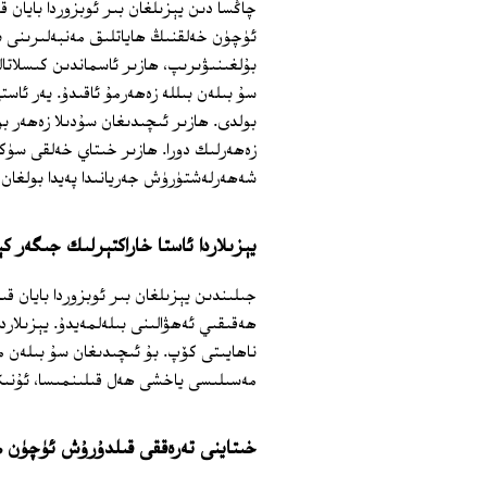
چاڭسا دىن يېزىلغان بىر ئوبزوردا بايان
ئۈچۈن خەلقنىڭ ھاياتلىق مەنبەلىرىنى بۇ
بۇلغىنىۋىرىپ، ھازىر ئاسماندىن كىسلاتال
سۇ بىلەن بىللە زەھەرمۇ ئاقىدۇ. يەر ئاس
بولدى. ھازىر ئىچىدىغان سۇدىلا زەھەر بو
زەھەرلىك دورا. ھازىر خىتاي خەلقى سۈكۈت
شەھەرلەشتۈرۈش جەريانىدا پەيدا بولغان 
يېزىلاردا ئاستا خاراكتېرلىك جىگەر ك
جىلىندىن يېزىلغان بىر ئوبزوردا بايان ق
ھەقىقىي ئەھۋالىنى بىلەلمەيدۇ. يېزىلارد
ناھايىتى كۆپ. بۇ ئىچىدىغان سۇ بىلەن 
مەسىلىسى ياخشى ھەل قىلىنمىسا، ئۇنىڭ
خىتاينى تەرەققى قىلدۇرۇش ئۈچۈن م