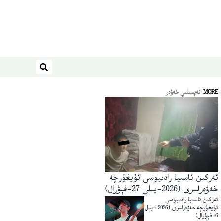
ئىزدەش
MORE
تەپسىلىي خەۋەر
ئەركىن ئاسىيا رادىيوسى ئۇيغۇرچە
خەۋەرلىرى (2026-يىلى 27-فېۋرال)
ئەركىن ئاسىيا رادىيوسى
ئۇيغۇرچە خەۋەرلىرى (2026 -يىل
6-فېۋرال)