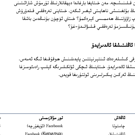
ان قىلىنىشىچە، مەن خىتايغا بارغاندا دېھقانلارنىڭ تۇرمۇش شارائىتىنى
 بۇلغىنىشى ناھايىتى ئېغىر ئىكەن. خىتاينى تەرەققىي قىلدۇرۇش
 زاۋۇتنىڭ ھەممىسى كېرەكمۇ؟ خىتاي ئۈچۈن بۇنىڭدىن باشقا
بۇنىڭسىزمۇ تەرەققىي قىلىۋاتىدۇ-غۇ؟
ئاڭلىتىشقا ئالدىرايدۇ
ارقى كىشىلەردەك ئىنتېرنېتتىن پايدىلىنىش ھوقۇقىغا ئىگە ئەمەس.
تىشقا ئالدىرايدۇ. خىتاينىڭ ئىچكى ئۆلكىلىرىگە كېلىپ رادىئومىزغا
نىڭ ئەركىن پىكىرلىرىنى ئوتتۇرىغا قويدى.
ئاڭلاش
تور مۇلازىمىتى
ب
ns in new window
چاستوتا
Faceboook (ئۇيغۇرچە)
ئ
s in new window
ئاڭلىتىشلار
Facebook (Кирилчә)
ش