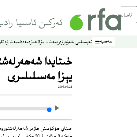
ئاساسلىق مەزمۇنغا ئاتلاڭ
سەھىپە
تەپسىلىي خەۋەر
ۋەزىيەت- مۇلاھىزە
مەدەنىيەت ۋە تار
سەھىپە
خىتايدا شەھەرلەشت
يېزا مەسىلىلىرى
2006.09.21
خىتاي ھۆكۈمىتى ھازىر شەھەرلەشتۈرۈشنى ي
ھەقتە 9 ‏- ئاينىڭ 20 ‏-كۈنى 'ب ب س' نىڭ تور بېتىدە ئەركىن مۇنازىرە بولدى.