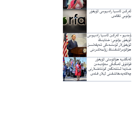
ئەركىن ئاسىيا رادىيوسى ئۇيغۇر
بۆلۈمى تاقالدى
ۋىدىيو – ئەركىن ئاسىيا رادىيوسى
ئۇيغۇر بۆلۈمى: خىتاينىڭ
ئۇيغۇرلار ئۈستىدىكى شەپقەتسىز
ھۆكۈمرانلىقىنىڭ زۇلمەتلىرىنى
يېرىپ ئۆتكۈچى نۇر
ئەنگلىيە ھۆكۈمىتى ئۇيغۇر
قۇللۇق ئەمگىكى سەۋەبىدىن
خىتايدا ئىشلەنگەن كۈنتاختىلارنى
چەكلەيدىغانلىقىنى ئېلان قىلدى