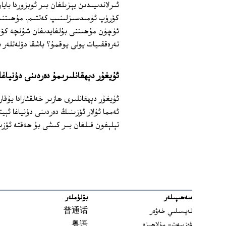
ئىرلاندىيىدىن يېزىلغان بىر ئوبزوردا باي
كۆرۈپ ئۈمىدسىزلىنىپ كەتتىم. مۇھىتنىڭ
ئۈچۈن مۇھىتنى بۇلغايدىغان شۇنچە كۆپ
تەرەققىيات يولى يوقمۇ؟ باشقا دۆلەتلەر 
ئۇيغۇر دېھقانلىرىمۇ دەردىنى دۇنياغا 
ئۇيغۇر دېھقانلىرى ھازىر خەلقئارادا يۇق
ئەمما ئۇلار ئۆزىنىڭ دەردىنى دۇنياغا ئېي
تېلېفون قىلغان بىر كىشى بۇ ھەقتە ئۆزى
سەھىپىلەر
بۆلۈملەر
تەپسىلىي خەۋەر
普通话
ۋەزىيەت- مۇلاھىزە
粤语