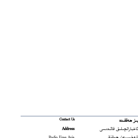
Contact Us
ىز ھەققىدە
Ope
اخباراتچىلىق قائىدىسى
Address
Open
ەخسىيەت ھوقۇقى
Radio Free Asia