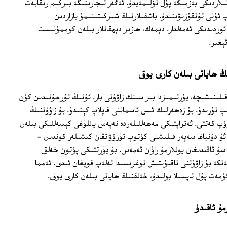
نىلاردىكى بەزمىگە پۇل تۆلىمەيدۇ. ئەگەر تىجارىتىگە بىركىم رىقابەت
پ ئۇنى تۇتقۇزىۋىتىدۇ. باشقىلارنىڭ شىركىتىنىمۇ بازاردىن
 ئوردىدىكى ئەمەلدار. دېمەك، ھازىر دېھقانلار بىلەن كوممۇنىست
ېغىر.
ڭ ھاياتى بىلەن كارى يوق
قىلىنىشىچە، يۇرتىمىزدا بىر سىنك زاۋۇتى بار. ئۇنىڭ تۇرخۇنىدىن كۈن
تۇرىدۇ. بۇ زەھەرلىك ئىس ئاسماننى قاپلاپ كېتىدۇ. بۇ زاۋۇتنىڭ
رۇپ كەتتى. ئەتراپتىكى مەھەللىلەردە نەپەس ياللۇغى كېسەللىكى بىلەن
ئۇ دۇنياغا سەپەر قىلىشنى كۈتۈپ تۇرۇۋاتقان كىشىلەر كۈندىن ‏-
سۇ ئاقىدىغان يوللارمۇ راۋان ئەمەس. بۇ يۇرتتىكى پۈتۈن خەلق
تكە بۇ زاۋۇتنى تاقىۋىتىش توغرىسىدا تەلەپ قويغان ئىدى. ئەمما
ەت پۇل تاپسىلا بولىدۇ، خەلقنىڭ ھاياتى بىلەن كارى يوق.
مۇ ئاقىدۇ