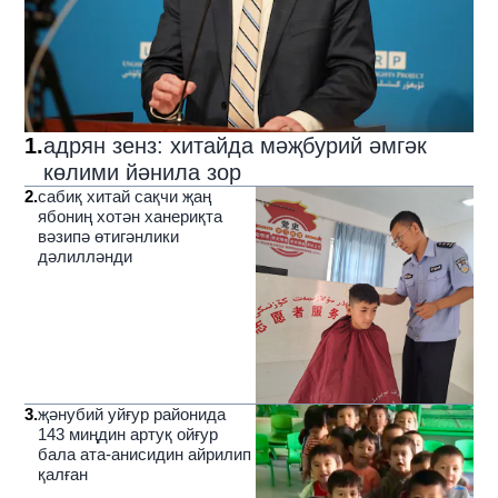
1
.
адрян зенз: хитайда мәҗбурий әмгәк
көлими йәнила зор
2
.
сабиқ хитай сақчи җаң
ябониң хотән ханериқта
вәзипә өтигәнлики
дәлилләнди
3
.
җәнубий уйғур районида
143 миңдин артуқ ойғур
бала ата-анисидин айрилип
қалған