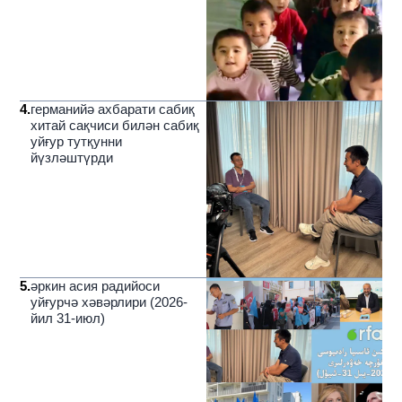
4
.
германийә ахбарати сабиқ
хитай сақчиси билән сабиқ
уйғур тутқунни
йүзләштүрди
5
.
әркин асия радийоси
уйғурчә хәвәрлири (2026-
йил 31-июл)