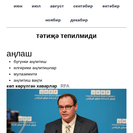
июн
июл
авғуст
сентәбир
өктәбир
ноябир
декабир
тәтиҗә тепилмиди
аңлаш
бүгүнки аңлитиш
илгирики аңлитишлар
мулазимити
аңлитиш вақти
көп көрүлгән хәвәрләр
RFA