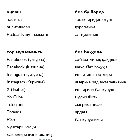
аңлаш
биз бу йәрдә
частота
тосуқлиридин өтүш
Opens in new window
аңлитишлар
қораллири
Podcasts мулазимити
алақилишиң
тор мулазимити
биз һәққидә
Opens in new window
Faceboook (уйғурчә)
ахбаратчилиқ қаидиси
Opens in new window
Facebook (Кирилчә)
шәхсийәт һоқуқи
Opens in new window
Instagram (уйғурчә)
ишлитиш шәртлири
Opens in new window
Instagram (Кирилчә)
америка радио-телевизийә
Opens in new window
X (Twitter)
ишлирини башқуруш
Opens in new window
Opens in new window
YouTube
мудирийити
Opens in new window
Opens in new windo
Telegram
америка авази
Opens in new window
Threads
ярдәм
RSS
бәт қурулмиси
муштәри болуң
хәвәрлириңизни әвәтиң