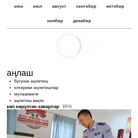
июн
июл
авғуст
сентәбир
өктәбир
ноябир
декабир
аңлаш
бүгүнки аңлитиш
илгирики аңлитишлар
мулазимити
аңлитиш вақти
көп көрүлгән хәвәрләр
RFA