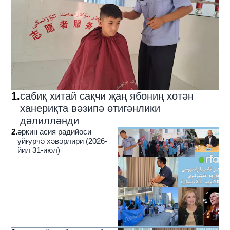
1
.
сабиқ хитай сақчи җаң ябониң хотән
ханериқта вәзипә өтигәнлики
дәлилләнди
2
.
әркин асия радийоси
уйғурчә хәвәрлири (2026-
йил 31-июл)