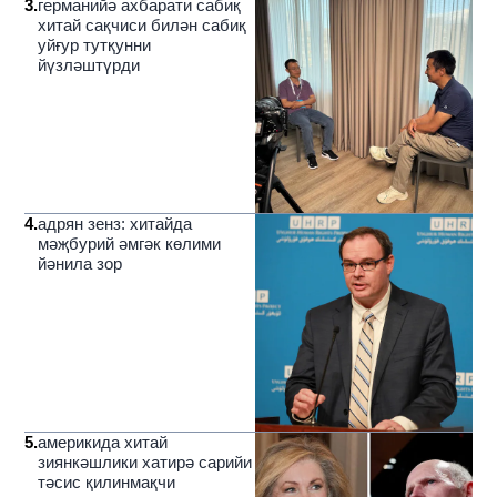
3
.
германийә ахбарати сабиқ
хитай сақчиси билән сабиқ
уйғур тутқунни
йүзләштүрди
4
.
адрян зенз: хитайда
мәҗбурий әмгәк көлими
йәнила зор
5
.
америкида хитай
зиянкәшлики хатирә сарийи
тәсис қилинмақчи