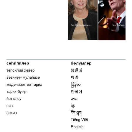
сәһипиләр
бөлүмләр
тәпсилий хәвәр
普通话
вәзийәт- мулаһизә
粤语
мәдәнийәт вә тарих
မြန်မာ
тарих-бүгүн
한국어
йәттә су
ລາວ
син
ខ្មែរ
архип
བོད་སྐད།
Tiếng Việt
English