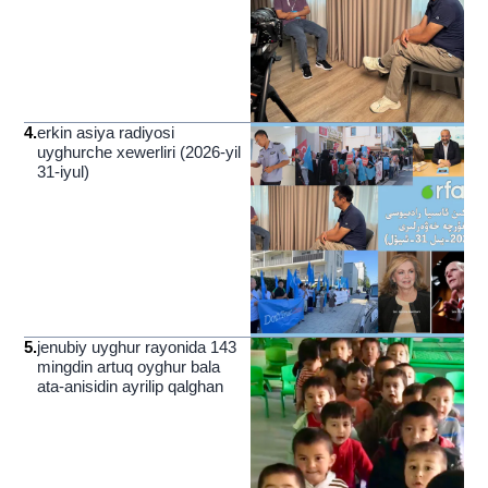
4
.
erkin asiya radiyosi
uyghurche xewerliri (2026-yil
31-iyul)
5
.
jenubiy uyghur rayonida 143
mingdin artuq oyghur bala
ata-anisidin ayrilip qalghan