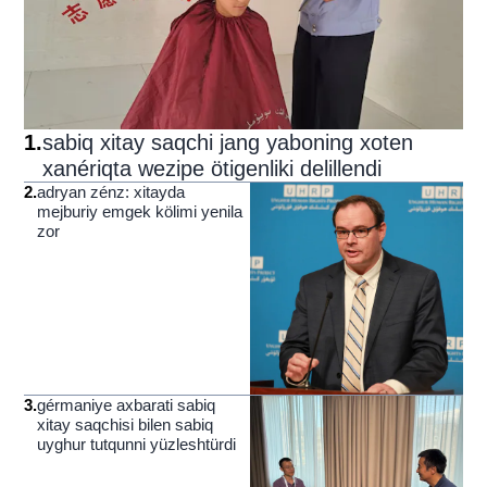
1
.
sabiq xitay saqchi jang yaboning xoten
xanériqta wezipe ötigenliki delillendi
2
.
adryan zénz: xitayda
mejburiy emgek kölimi yenila
zor
3
.
gérmaniye axbarati sabiq
xitay saqchisi bilen sabiq
uyghur tutqunni yüzleshtürdi