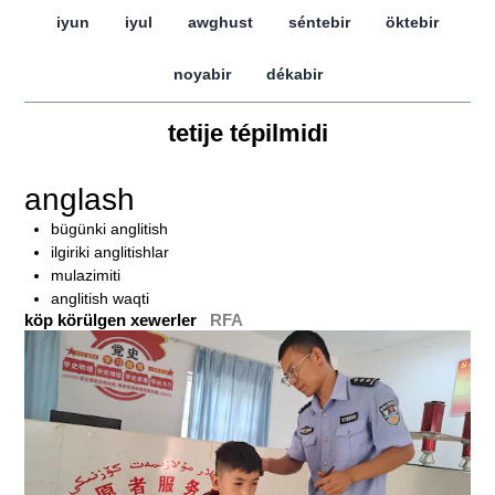
iyun
iyul
awghust
séntebir
öktebir
noyabir
dékabir
tetije tépilmidi
anglash
bügünki anglitish
ilgiriki anglitishlar
mulazimiti
anglitish waqti
köp körülgen xewerler
RFA