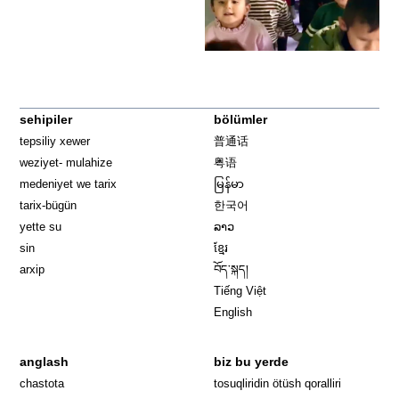
sehipiler
bölümler
tepsiliy xewer
普通话
weziyet- mulahize
粤语
medeniyet we tarix
မြန်မာ
tarix-bügün
한국어
yette su
ລາວ
sin
ខ្មែរ
arxip
བོད་སྐད།
Tiếng Việt
English
anglash
biz bu yerde
Opens in 
chastota
tosuqliridin ötüsh qoralliri